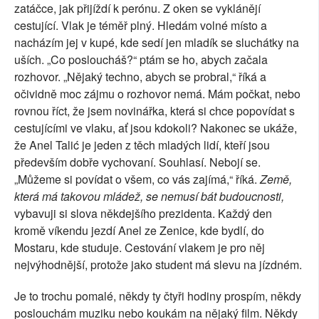
zatáčce, jak přijíždí k perónu. Z oken se vyklánějí
cestující. Vlak je téměř plný. Hledám volné místo a
nacházím jej v kupé, kde sedí jen mladík se sluchátky na
uších. „Co posloucháš?“ ptám se ho, abych začala
rozhovor. „Nějaký techno, abych se probral,“ říká a
očividně moc zájmu o rozhovor nemá. Mám počkat, nebo
rovnou říct, že jsem novinářka, která si chce popovídat s
cestujícími ve vlaku, ať jsou kdokoli? Nakonec se ukáže,
že Anel Talić je jeden z těch mladých lidí, kteří jsou
především dobře vychovaní. Souhlasí. Nebojí se.
„Můžeme si povídat o všem, co vás zajímá,“ říká.
Země,
která má takovou mládež, se nemusí bát budoucnosti,
vybavuji si slova někdejšího prezidenta. Každý den
kromě víkendu jezdí Anel ze Zenice, kde bydlí, do
Mostaru, kde studuje. Cestování vlakem je pro něj
nejvýhodnější, protože jako student má slevu na jízdném.
Je to trochu pomalé, někdy ty čtyři hodiny prospím, někdy
poslouchám muziku nebo koukám na nějaký film. Někdy