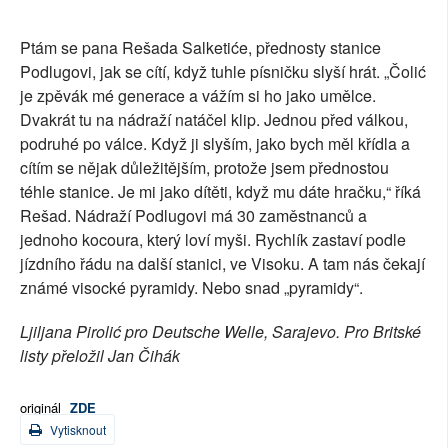
Ptám se pana Rešada Salketiće, přednosty stanice
Podlugovi, jak se cítí, když tuhle písničku slyší hrát. „Čolić
je zpěvák mé generace a vážím si ho jako umělce.
Dvakrát tu na nádraží natáčel klip. Jednou před válkou,
podruhé po válce. Když ji slyším, jako bych měl křídla a
cítím se nějak důležitějším, protože jsem přednostou
téhle stanice. Je mi jako dítěti, když mu dáte hračku,“ říká
Rešad. Nádraží Podlugovi má 30 zaměstnanců a
jednoho kocoura, který loví myši. Rychlík zastaví podle
jízdního řádu na další stanici, ve Visoku. A tam nás čekají
známé visocké pyramidy. Nebo snad „pyramidy“.
Ljiljana Pirolić pro Deutsche Welle, Sarajevo. Pro Britské
listy přeložil Jan Čihák
originál
ZDE
Vytisknout