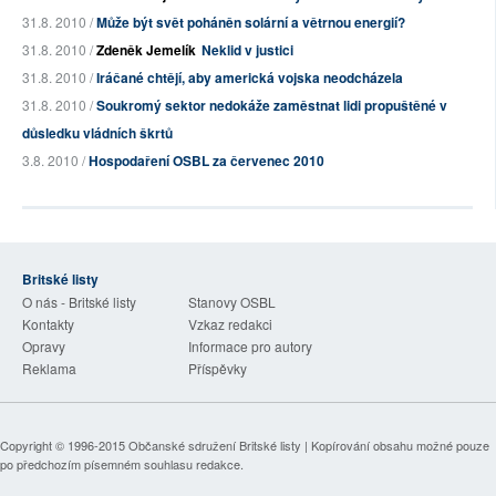
31.8. 2010 /
Může být svět poháněn solární a větrnou energií?
31.8. 2010 /
Zdeněk Jemelík
Neklid v justici
31.8. 2010 /
Iráčané chtějí, aby americká vojska neodcházela
31.8. 2010 /
Soukromý sektor nedokáže zaměstnat lidi propuštěné v
důsledku vládních škrtů
3.8. 2010 /
Hospodaření OSBL za červenec 2010
Britské listy
O nás - Britské listy
Stanovy OSBL
Kontakty
Vzkaz redakci
Opravy
Informace pro autory
Reklama
Příspěvky
Copyright © 1996-2015
Občanské sdružení Britské listy
| Kopírování obsahu možné pouze
po předchozím písemném souhlasu redakce.