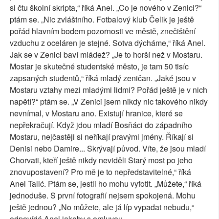
si čtu školní skripta,“ říká Anel. „Co je nového v Zenici?“
ptám se. „Nic zvláštního. Fotbalový klub Čelik je ještě
pořád hlavním bodem pozornosti ve městě, znečištění
vzduchu z oceláren je stejné. Sotva dýcháme,“ říká Anel.
Jak se v Zenici baví mládež? „Je to horší než v Mostaru.
Mostar je skutečné studentské město, je tam 50 tisíc
zapsaných studentů,“ říká mladý zeničan. „Jaké jsou v
Mostaru vztahy mezi mladými lidmi? Pořád ještě je v nich
napětí?“ ptám se. „V Zenici jsem nikdy nic takového nikdy
nevnímal, v Mostaru ano. Existují hranice, které se
nepřekračují. Když jdou mladí Bosňáci do západního
Mostaru, nejčastěji si neříkají pravými jmény. Říkají si
Denisi nebo Damire... Skrývají původ. Víte, že jsou mladí
Chorvati, kteří ještě nikdy neviděli Starý most po jeho
znovupostavení? Pro mě je to nepředstavitelné,“ říká
Anel Talić. Ptám se, jestli ho mohu vyfotit. „Můžete,“ říká
jednoduše. S první fotografií nejsem spokojená. Mohu
ještě jednou? „No můžete, ale já líp vypadat nebudu,“
odpovídá Anel jakoby s omluvou.