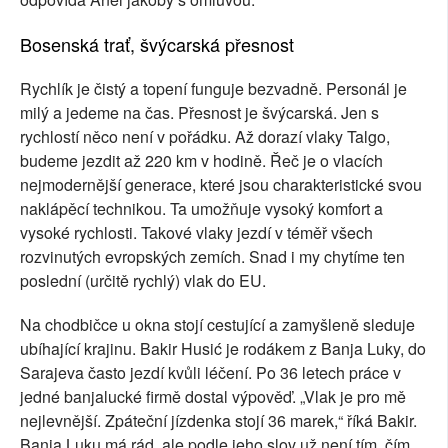
Bosenská trať, švýcarská přesnost
Rychlík je čistý a topení funguje bezvadně. Personál je
milý a jedeme na čas. Přesnost je švýcarská. Jen s
rychlostí něco není v pořádku. Až dorazí vlaky Talgo,
budeme jezdit až 220 km v hodině. Řeč je o vlacích
nejmodernější generace, které jsou charakteristické svou
naklápěcí technikou. Ta umožňuje vysoký komfort a
vysoké rychlosti. Takové vlaky jezdí v téměř všech
rozvinutých evropských zemích. Snad i my chytíme ten
poslední (určitě rychlý) vlak do EU.
Na chodbičce u okna stojí cestující a zamyšleně sleduje
ubíhající krajinu. Bakir Husić je rodákem z Banja Luky, do
Sarajeva často jezdí kvůli léčení. Po 36 letech práce v
jedné banjalucké firmě dostal výpověď. „Vlak je pro mě
nejlevnější. Zpáteční jízdenka stojí 36 marek,“ říká Bakir.
Banja Luku má rád, ale podle jeho slov už není tím, čím