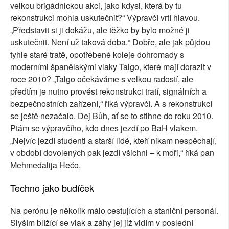
velkou brigádnickou akci, jako kdysi, která by tu
rekonstrukci mohla uskutečnit?“ Výpravčí vrtí hlavou.
„Představit si ji dokážu, ale těžko by bylo možné ji
uskutečnit. Není už taková doba.“ Dobře, ale jak půjdou
tyhle staré tratě, opotřebené koleje dohromady s
moderními španělskými vlaky Talgo, které mají dorazit v
roce 2010? „Talgo očekáváme s velkou radostí, ale
předtím je nutno provést rekonstrukci tratí, signálních a
bezpečnostních zařízení,“ říká výpravčí. A s rekonstrukcí
se ještě nezačalo. Dej Bůh, ať se to stihne do roku 2010.
Ptám se výpravčího, kdo dnes jezdí po BaH vlakem.
„Nejvíc jezdí studenti a starší lidé, kteří nikam nespěchají,
v období dovolených pak jezdí všichni – k moři,“ říká pan
Mehmedalija Hećo.
Techno jako budíček
Na perónu je několik málo cestujících a staniční personál.
Slyším blížící se vlak a záhy jej již vidím v poslední