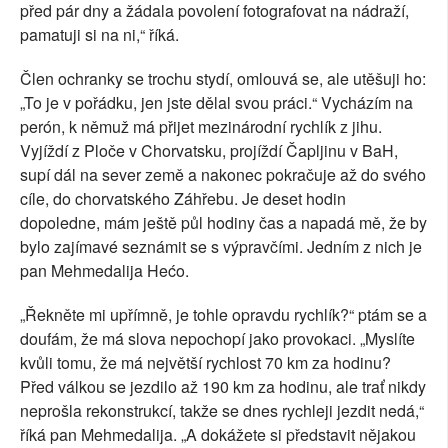
před pár dny a žádala povolení fotografovat na nádraží,
pamatuji si na ni,“ říká.
Člen ochranky se trochu stydí, omlouvá se, ale utěšuji ho:
„To je v pořádku, jen jste dělal svou práci.“ Vycházím na
perón, k němuž má přijet mezinárodní rychlík z jihu.
Vyjíždí z Ploče v Chorvatsku, projíždí Čapljinu v BaH,
supí dál na sever země a nakonec pokračuje až do svého
cíle, do chorvatského Záhřebu. Je deset hodin
dopoledne, mám ještě půl hodiny čas a napadá mě, že by
bylo zajímavé seznámit se s výpravčími. Jedním z nich je
pan Mehmedalija Hećo.
„Řekněte mi upřímně, je tohle opravdu rychlík?“ ptám se a
doufám, že má slova nepochopí jako provokaci. „Myslíte
kvůli tomu, že má největší rychlost 70 km za hodinu?
Před válkou se jezdilo až 190 km za hodinu, ale trať nikdy
neprošla rekonstrukcí, takže se dnes rychleji jezdit nedá,“
říká pan Mehmedalija. „A dokážete si představit nějakou