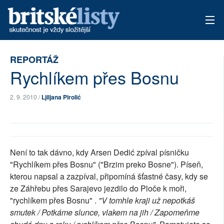
AKTUÁLNÍ VYDÁNÍ
REPORTÁŽ
Rychlíkem přes Bosnu
ARCHIV
TÉMATA
2. 9. 2010 /
Ljiljana Pirolić
AUTOŘI
PŘÍSPĚVKY NA PROVOZ
Není to tak dávno, kdy Arsen Dedić zpíval písničku
"Rychlíkem přes Bosnu" ("Brzim preko Bosne"). Píseň,
kterou napsal a zazpíval, připomíná šťastné časy, kdy se
ze Záhřebu přes Sarajevo jezdilo do Ploče k moři,
"rychlíkem přes Bosnu" .
"V tomhle kraji už nepotkáš
smutek / Potkáme slunce, vlakem na jih / Zapomeňme