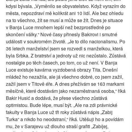
kdysi bývala. „Vyměnilo se obyvatelstvo. Když vyrazím do
města, nepozdraví mě kolikrát ani 10 lidí. Ale bez ohledu
na to všechno, žít se musí a může se žít. Dnes je situace
v Banja Luce mnohem lepší než bezprostředně po
skončení války.“ Nové časy přinesly Bakirovi i smutné
události v soukromém životě. „Je to dílo nacionalismu. Po
36 letech manželství jsem se rozvedl s manželkou, která
byla Srbka. Z bratrství a jednoty už nic nezůstalo. Zůstává
nostalgie po těch časech, po tom, co už není. V Banja
Luce existuje kavárna vyzdobená obrazy Tita. Dnešní
mládež ho nezažila, ale já všechno dobré, co jsem zažil,
zažil jsem v Titově éře. A dnes přežívám se 163 markami
měsíčně, které dostávám jako nezaměstnaná osoba,“ říká
Bakir Husić a dodává, že přese všechno zůstává
optimistou. Bude lépe, musí být. „Ale na zdi právnické
fakulty v Banja Luce už tři roky zůstává nápis „Zabij
Turka“ a nikdo ho neodstraní,“ říká. Utěšuji ho a povídám
mu, že v Sarajevu už dlouho straší grafiti „Zabíjej,