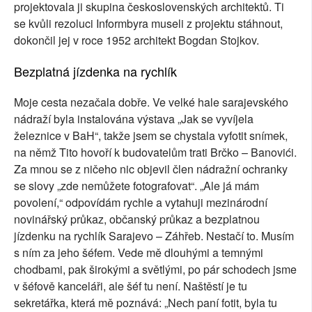
projektovala ji skupina československých architektů. Ti
se kvůli rezoluci Informbyra museli z projektu stáhnout,
dokončil jej v roce 1952 architekt Bogdan Stojkov.
Bezplatná jízdenka na rychlík
Moje cesta nezačala dobře. Ve velké hale sarajevského
nádraží byla instalována výstava „Jak se vyvíjela
železnice v BaH“, takže jsem se chystala vyfotit snímek,
na němž Tito hovoří k budovatelům trati Brčko – Banovići.
Za mnou se z ničeho nic objevil člen nádražní ochranky
se slovy „zde nemůžete fotografovat“. „Ale já mám
povolení,“ odpovídám rychle a vytahuji mezinárodní
novinářský průkaz, občanský průkaz a bezplatnou
jízdenku na rychlík Sarajevo – Záhřeb. Nestačí to. Musím
s ním za jeho šéfem. Vede mě dlouhými a temnými
chodbami, pak širokými a světlými, po pár schodech jsme
v šéfově kanceláři, ale šéf tu není. Naštěstí je tu
sekretářka, která mě poznává: „Nech paní fotit, byla tu