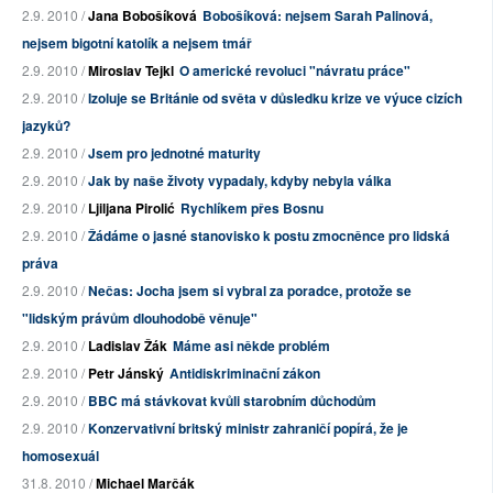
2.9. 2010 /
Jana Bobošíková
Bobošíková: nejsem Sarah Palinová,
nejsem bigotní katolík a nejsem tmář
2.9. 2010 /
Miroslav Tejkl
O americké revoluci "návratu práce"
2.9. 2010 /
Izoluje se Británie od světa v důsledku krize ve výuce cizích
jazyků?
2.9. 2010 /
Jsem pro jednotné maturity
2.9. 2010 /
Jak by naše životy vypadaly, kdyby nebyla válka
2.9. 2010 /
Ljiljana Pirolić
Rychlíkem přes Bosnu
2.9. 2010 /
Žádáme o jasné stanovisko k postu zmocněnce pro lidská
práva
2.9. 2010 /
Nečas: Jocha jsem si vybral za poradce, protože se
"lidským právům dlouhodobě věnuje"
2.9. 2010 /
Ladislav Žák
Máme asi někde problém
2.9. 2010 /
Petr Jánský
Antidiskriminační zákon
2.9. 2010 /
BBC má stávkovat kvůli starobním důchodům
2.9. 2010 /
Konzervativní britský ministr zahraničí popírá, že je
homosexuál
31.8. 2010 /
Michael Marčák