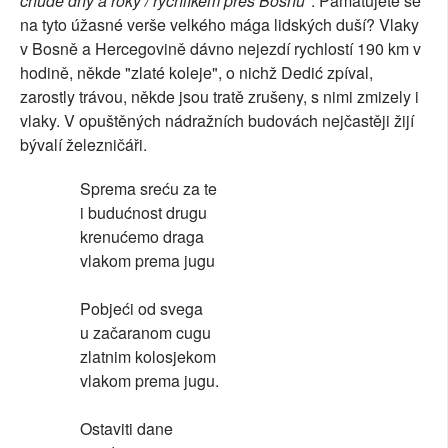
chudé dny a roky / rychlíkem přes Bosnu"
. Pamatujete se
na tyto úžasné verše velkého mága lidských duší? Vlaky
v Bosně a Hercegovině dávno nejezdí rychlostí 190 km v
hodině, někde "zlaté koleje", o nichž Dedić zpíval,
zarostly trávou, někde jsou tratě zrušeny, s nimi zmizely i
vlaky. V opuštěných nádražních budovách nejčastěji žijí
bývalí železničáři.
Sprema sreću za te
i budućnost drugu
krenućemo draga
vlakom prema jugu
Pobjeći od svega
u začaranom cugu
zlatnim kolosjekom
vlakom prema jugu.
Ostaviti dane