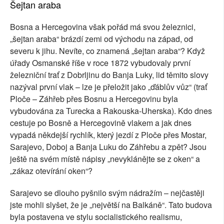
Šejtan araba
Bosna a Hercegovina však pořád má svou železnici,
„šejtan araba“ brázdí zemi od východu na západ, od
severu k jihu. Nevíte, co znamená „šejtan araba“? Když
úřady Osmanské říše v roce 1872 vybudovaly první
železniční trať z Dobrljinu do Banja Luky, lid těmito slovy
nazýval první vlak – lze je přeložit jako „ďáblův vůz“ (trať
Ploče – Záhřeb přes Bosnu a Hercegovinu byla
vybudována za Turecka a Rakouska-Uherska). Kdo dnes
cestuje po Bosně a Hercegovině vlakem a jak dnes
vypadá někdejší rychlík, který jezdí z Ploče přes Mostar,
Sarajevo, Doboj a Banja Luku do Záhřebu a zpět? Jsou
ještě na svém místě nápisy „nevyklánějte se z oken“ a
„zákaz otevírání oken“?
Sarajevo se dlouho pyšnilo svým nádražím – nejčastěji
jste mohli slyšet, že je „největší na Balkáně“. Tato budova
byla postavena ve stylu socialistického realismu,