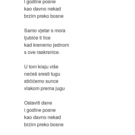
i godine posne
kao davno nekad
brzim preko bosne
Samo vjetar s mora
ljubiće ti lice
kad krenemo jednom
s ove raskrsnice.
U tom kraju više
nećeš sresti tugu
stićićemo sunce
vlakom prema jugu
Ostaviti dane
i godine posne
kao davno nekad
brzim preko bosne