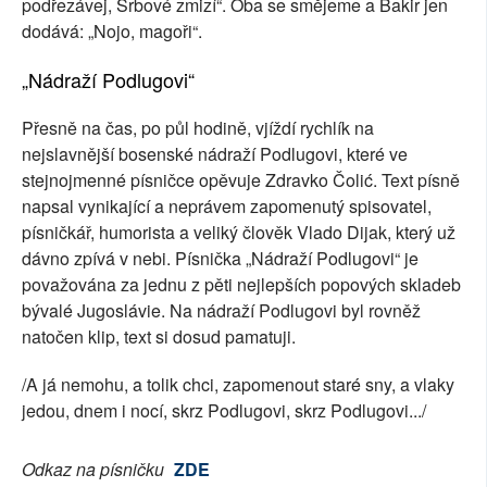
podřezávej, Srbové zmizí“. Oba se smějeme a Bakir jen
dodává: „Nojo, magoři“.
„Nádraží Podlugovi“
Přesně na čas, po půl hodině, vjíždí rychlík na
nejslavnější bosenské nádraží Podlugovi, které ve
stejnojmenné písničce opěvuje Zdravko Čolić. Text písně
napsal vynikající a neprávem zapomenutý spisovatel,
písničkář, humorista a veliký člověk Vlado Dijak, který už
dávno zpívá v nebi. Písnička „Nádraží Podlugovi“ je
považována za jednu z pěti nejlepších popových skladeb
bývalé Jugoslávie. Na nádraží Podlugovi byl rovněž
natočen klip, text si dosud pamatuji.
/A já nemohu, a tolik chci, zapomenout staré sny, a vlaky
jedou, dnem i nocí, skrz Podlugovi, skrz Podlugovi.../
Odkaz na písničku
ZDE