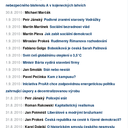
nebezpečného bisfenolu A v kojeneckých lahvích
30.8. 2010 /
Michael Marčák
1.9. 2010 /
Petr Jánský
Podivné zranění starosty Vodrážky
1.9. 2010 /
Martin Martínek
Sociální bezradnost vlád
1.9. 2010 /
Martin Pleva
Jak zabít sociální demokracii
1.9. 2010 /
Miroslav Prokeš
Rudimenty Římanova rozhodování
1.9. 2010 /
Fabiano Golgo
Bobošíková je česká Sarah Palinová
1.9. 2010 /
Svět čelí globálnímu oteplení o 3,5°C
1.9. 2010 /
Ministr Bárta vydírá stavební firmy
1.9. 2010 /
Jan Smolák
Stát nebo nestát
1.9. 2010 /
Pavel Pečínka
Kam z kampusu?
1.9. 2010 /
Iniciativa ProAlt chce zodpovědnou energetickou politiku
zahrnující úspory a decentralizovanou výrobu
31.8. 2010 /
Petr Jánský
Policejní stát
31.8. 2010 /
Roman Rakowski
Kapitalistický realismus
31.8. 2010 /
Jan Potměšil
Liberálové s modrými brožurkami
31.8. 2010 /
Jan Prokeš
Česká republika na cestě k řízené demokracii?
31.8. 2010 /
Karel Dolejší
O historickém smyslu českého nesmyslu