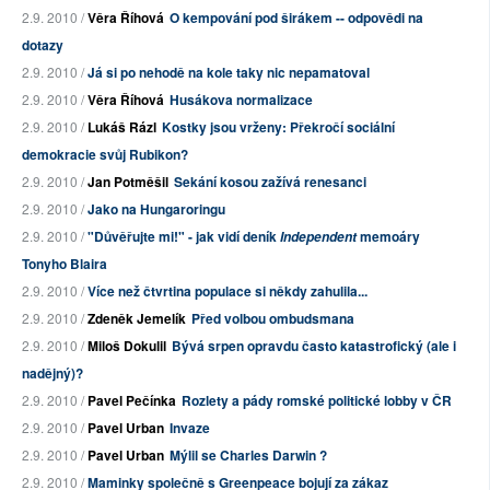
2.9. 2010 /
Věra Říhová
O kempování pod širákem -- odpovědi na
dotazy
2.9. 2010 /
Já si po nehodě na kole taky nic nepamatoval
2.9. 2010 /
Věra Říhová
Husákova normalizace
2.9. 2010 /
Lukáš Rázl
Kostky jsou vrženy: Překročí sociální
demokracie svůj Rubikon?
2.9. 2010 /
Jan Potměšil
Sekání kosou zažívá renesanci
2.9. 2010 /
Jako na Hungaroringu
2.9. 2010 /
"Důvěřujte mi!" - jak vidí deník
memoáry
Independent
Tonyho Blaira
2.9. 2010 /
Více než čtvrtina populace si někdy zahulila...
2.9. 2010 /
Zdeněk Jemelík
Před volbou ombudsmana
2.9. 2010 /
Miloš Dokulil
Bývá srpen opravdu často katastrofický (ale i
nadějný)?
2.9. 2010 /
Pavel Pečínka
Rozlety a pády romské politické lobby v ČR
2.9. 2010 /
Pavel Urban
Invaze
2.9. 2010 /
Pavel Urban
Mýlil se Charles Darwin ?
2.9. 2010 /
Maminky společně s Greenpeace bojují za zákaz