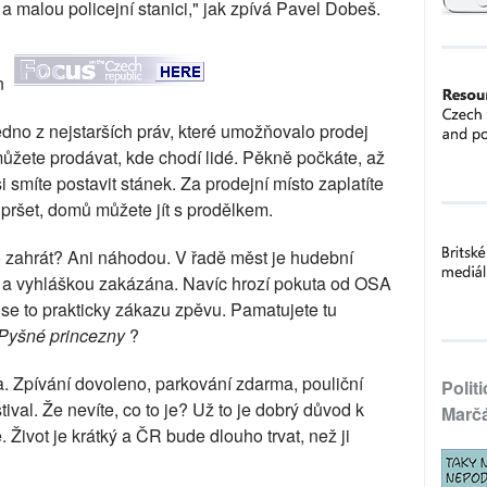
i a malou policejní stanici," jak zpívá Pavel Dobeš.
in
Jedno z nejstarších práv, které umožňovalo prodej
ůžete prodávat, kde chodí lidé. Pěkně počkáte, až
 smíte postavit stánek. Za prodejní místo zaplatíte
e pršet, domů můžete jít s prodělkem.
o zahrát? Ani náhodou. V řadě měst je hudební
í a vyhláškou zakázána. Navíc hrozí pokuta od OSA
se to prakticky zákazu zpěvu. Pamatujete tu
Pyšné princezny
?
a. Zpívání dovoleno, parkování zdarma, pouliční
Polit
tival. Že nevíte, co to je? Už to je dobrý důvod k
Marč
 Život je krátký a ČR bude dlouho trvat, než ji