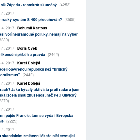
nik Západu - tentokrát skutečný
(4253)
.4. 2017
e ruský systém S-400 přeceňován?
(3505)
.4. 2017
Bohumil Kartous
ši volí negramotné politiky, nemají na výběr
3289)
.4. 2017
Boris Cvek
likonoční příběh a pravda
(2462)
.4. 2017
Karel Dolejší
ději otevřenou republiku než "kritický
beralismus"
(2442)
.4. 2017
Karel Dolejší
rach? Jako bývalý aktivista proti radaru jsem
skal zcela jinou zkušenost než Petr Glivický
2270)
.4. 2017
m půjde Francie, tam se vydá i Evropská
nie
(2225)
.4. 2017
 skandálním zmlácení lékaře ničí cestující