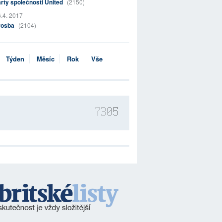
rty společnosti United
(2150)
.4. 2017
rosba
(2104)
Týden
Měsíc
Rok
Vše
7305