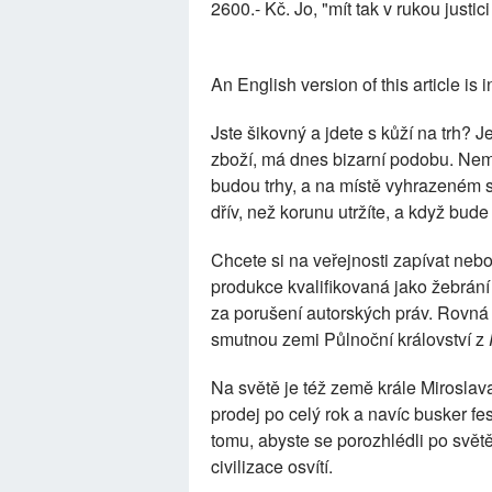
2600.- Kč. Jo, "mít tak v rukou justic
An English version of this article is 
Jste šikovný a jdete s kůží na trh? 
zboží, má dnes bizarní podobu. Nem
budou trhy, a na místě vyhrazeném si
dřív, než korunu utržíte, a když bud
Chcete si na veřejnosti zapívat neb
produkce kvalifikovaná jako žebrán
za porušení autorských práv. Rovná 
smutnou zemi Půlnoční království z
Na světě je též země krále Miroslav
prodej po celý rok a navíc busker fes
tomu, abyste se porozhlédli po světě.
civilizace osvítí.