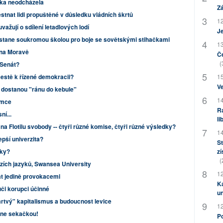
ska neodcházela
Zá
nat lidi propuštěné v důsledku vládních škrtů
12
važují o sdílení letadlových lodí
J
 stane soukromou školou pro boje se sovětskými stihačkami
13
 na Moravě
Če
(
 Senát?
estě k řízené demokracii?
15
Ve
í dostanou "ránu do kebule"
14
amce
Ra
í...
li
na Flotilu svobody -- čtyři různé komise, čtyři různé výsledky?
14
epší univerzita?
St
yky?
zí
(
zích jazyků, Swansea University
12
vat jedině provokacemi
Ka
či korupci účinné
u
mrtvý" kapitalismus a budoucnost levice
12
 ne sekačkou!
Po