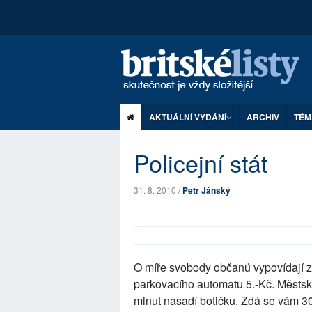
AKTUÁLNÍ VYDÁNÍ
ARCHIV
TÉM
Policejní stát
31. 8. 2010 /
Petr Jánský
O míře svobody občanů vypovídají zd
parkovacího automatu 5.-Kč. Městská
minut nasadí botičku. Zdá se vám 30