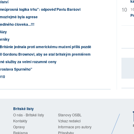
ka
lství
"neúprosná logika trhu": odpověď Pavlu Baršovi
16
P
amozřejmě byla agrese
ediného človeka...!!!
 lůzy
orníky
 Británie jednala proti americkému mučení příliš pozdě
nil Gordonu Brownovi, aby se stal britským premiérem
rné služby za velmi rozumné ceny
Jaroslava Spurného"
010
Britské listy
O nás - Britské listy
Stanovy OSBL
Kontakty
Vzkaz redakci
Opravy
Informace pro autory
Reklama
Příspěvky