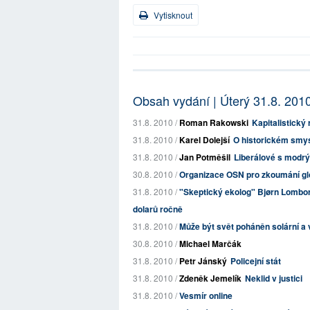
Vytisknout
Obsah vydání | Úterý 31.8. 201
31.8. 2010 /
Roman Rakowski
Kapitalistický
31.8. 2010 /
Karel Dolejší
O historickém smy
31.8. 2010 /
Jan Potměšil
Liberálové s modr
30.8. 2010 /
Organizace OSN pro zkoumání glo
31.8. 2010 /
"Skeptický ekolog" Bjørn Lomborg:
dolarů ročně
31.8. 2010 /
Může být svět poháněn solární a 
30.8. 2010 /
Michael Marčák
31.8. 2010 /
Petr Jánský
Policejní stát
31.8. 2010 /
Zdeněk Jemelík
Neklid v justici
31.8. 2010 /
Vesmír online