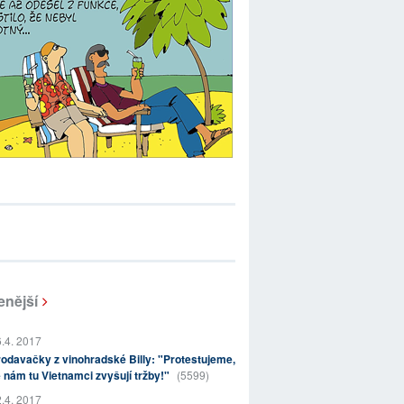
enější
.4. 2017
odavačky z vinohradské Billy: "Protestujeme,
 nám tu Vietnamci zvyšují tržby!"
(5599)
.4. 2017