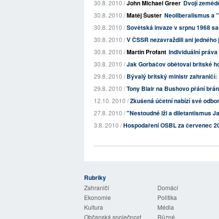
30.8. 2010 /
John Michael Greer
Dvojí zemědě
30.8. 2010 /
Matěj Šuster
Neoliberalismus a 
30.8. 2010 /
Sovětská invaze v srpnu 1968 s
30.8. 2010 /
V ČSSR nezavraždili ani jedného j
30.8. 2010 /
Martin Profant
Individuální práva
30.8. 2010 /
Jak Gorbačov obětoval britské h
29.8. 2010 /
Bývalý britský ministr zahraničí:
29.8. 2010 /
Tony Blair na Bushovo přání brá
12.10. 2010 /
Zkušená účetní nabízí své odbo
27.8. 2010 /
"Nestoudné lži a diletantismus 
3.8. 2010 /
Hospodaření OSBL za červenec 2
Rubriky
 Listy
Zahraničí
Domácí
Ekonomie
Politika
Kultura
Média
Občanská společnost
Různé