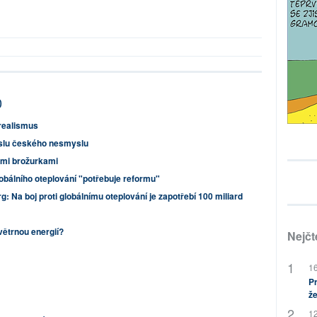
0
 realismus
slu českého nesmyslu
ými brožurkami
bálního oteplování "potřebuje reformu"
 Na boj proti globálnímu oteplování je zapotřebí 100 miliard
větrnou energií?
Nejčt
16
Pr
že
12