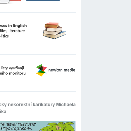
icky nekorektní karikatury Michaela
áka