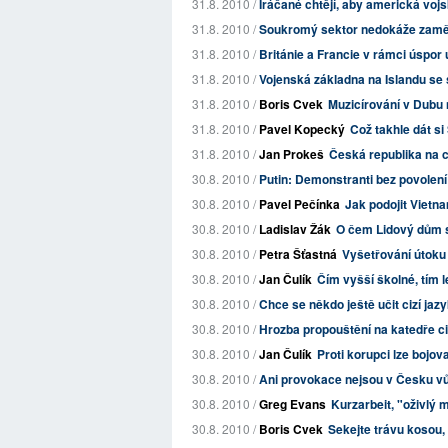
31.8. 2010 /
Iráčané chtějí, aby americká voj
31.8. 2010 /
Soukromý sektor nedokáže zaměst
31.8. 2010 /
Británie a Francie v rámci úspor u
31.8. 2010 /
Vojenská základna na Islandu se
31.8. 2010 /
Boris Cvek
Muzicírování v Dubu
31.8. 2010 /
Pavel Kopecký
Což takhle dát si
31.8. 2010 /
Jan Prokeš
Česká republika na c
30.8. 2010 /
Putin: Demonstranti bez povolen
30.8. 2010 /
Pavel Pečínka
Jak podojit Vietn
30.8. 2010 /
Ladislav Žák
O čem Lidový dům sn
30.8. 2010 /
Petra Šťastná
Vyšetřování útoku 
30.8. 2010 /
Jan Čulík
Čím vyšší školné, tím l
30.8. 2010 /
Chce se někdo ještě učit cizí jaz
30.8. 2010 /
Hrozba propouštění na katedře ci
30.8. 2010 /
Jan Čulík
Proti korupci lze bojo
30.8. 2010 /
Ani provokace nejsou v Česku vů
30.8. 2010 /
Greg Evans
Kurzarbeit, "oživlý 
30.8. 2010 /
Boris Cvek
Sekejte trávu kosou,