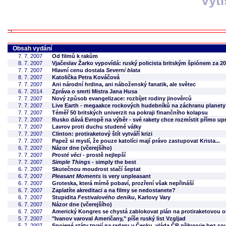
Vyt
Obsah vydání
7. 7. 2007
Od filmů k rakům
8. 7. 2007
Vjačeslav Žarko vypovídá: ruský policista britským špiónem za 2
7. 7. 2007
Hlavní cenu dostala
Severní blata
8. 7. 2007
Katolička Petra Kováčová
7. 7. 2007
Ani národní hrdina, ani náboženský fanatik, ale světec
6. 7. 2014
Zpráva o smrti Mistra Jana Husa
7. 7. 2007
Nový způsob evangelizace: rozbíjet rodiny jinověrců
7. 7. 2007
Live Earth - megaakce rockových hudebníků na záchranu planety
7. 7. 2007
Téměř 50 britských univerzit na pokraji finančního kolapsu
7. 7. 2007
Rusko dává Evropě na výběr - své rakety chce rozmístit přímo up
7. 7. 2007
Lavrov proti duchu studené války
7. 7. 2007
Clinton: protiraketový štít vytváří krizi
7. 7. 2007
Papež si myslí, že pouze katolíci mají právo zastupovat Krista...
6. 7. 2007
Názor dne (včerejšího)
7. 7. 2007
Prosté věci
- prostě nejlepší
7. 7. 2007
Simple Things
- simply the best
6. 7. 2007
Skutečnou moudrost stačí šeptat
6. 7. 2007
Pleasant Moments
is very unpleasant
6. 7. 2007
Groteska, která mírně pobaví, prozření však nepřináší
6. 7. 2007
Zaplatíte akreditaci a na filmy se nedostanete?
6. 7. 2007
Stupidita
Festivalového deníku
, Karlovy Vary
6. 7. 2007
Názor dne (včerejšího)
6. 7. 2007
Americký Kongres se chystá zablokovat plán na protiraketovou 
5. 7. 2007
"Ivanov varoval Američany," píše ruský list Vzgljad
5. 7. 2007
Spojené státy trvají na radaru v Česku, vláda ČR přikyvuje bez s