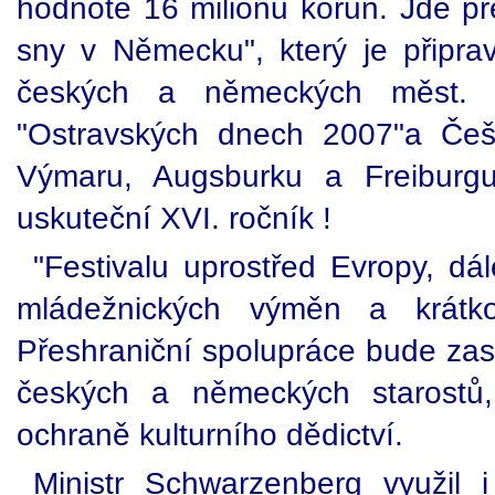
hodnotě 16 milionů korun. Jde př
sny v Německu", který je připra
českých a německých měst. 
"Ostravských dnech 2007"a Češ
Výmaru, Augsburku a Freiburgu
uskuteční XVI. ročník !
"Festivalu uprostřed Evropy, dá
mládežnických výměn a krátko
Přeshraniční spolupráce bude zas
českých a německých starostů,
ochraně kulturního dědictví.
Ministr Schwarzenberg využil 