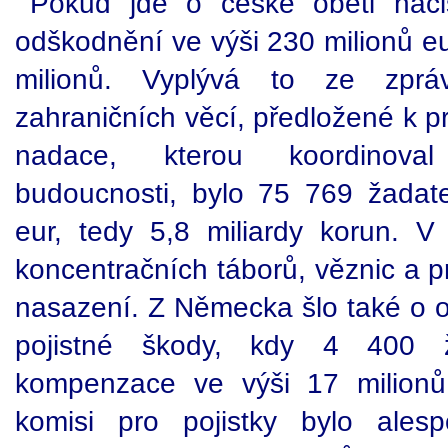
Pokud jde o české oběti nac
odškodnění ve výši 230 milionů e
milionů. Vyplývá to ze zpráv
zahraničních věcí, předložené k p
nadace, kterou koordinova
budoucnosti, bylo 75 769 žadat
eur, tedy 5,8 miliardy korun. V 
koncentračních táborů, věznic a 
nasazení. Z Německa šlo také o 
pojistné škody, kdy 4 400 ž
kompenzace ve výši 17 milionů
komisi pro pojistky bylo ales