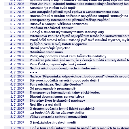
13. 7. 2005
Mistr Jan Hus - národní hrdina nebo nebezpečný náboženský fan
5. 7. 2007
Austrálie "je v Iráku kvůli ropě"
5. 7. 2007
CIA: odtajněná přísně tajná zpráva o Československu 1968
5. 7. 2007
Hrozba útoků v Británii snížena z nejvyššího stupně "kritický" na
4. 7. 2007
Transparency International: přiznání ztěžuje zapírání
5. 7. 2007
Rusové a Korejci: Většinou nezklamou
5. 7. 2007
Poněkud vzdělávací "thriller"
5. 7. 2007
Lidový a studentský filmový festival Karlovy Vary
4. 7. 2007
Mitchellova
Venuše
zřejmě nejlepší film letošního karlovarského f
4. 7. 2007
Mladí čeští filmoví tvůrci: zvládají jakž takž vizuální stylizaci, my
4. 7. 2007
Ty špíno, vem si svůj batoh a vypadni
4. 7. 2007
Úterní pokračující projekce
4. 7. 2007
Odmítáme terorismus
4. 7. 2007
Padli; aby pomohli zbavit zemi fašistické nadvlády
4. 7. 2007
Poukázali jste záslužně na to, že z českých médií zmizely dobré f
4. 7. 2007
Pane Čulíku, nepoučujte český národ
4. 7. 2007
Nechci nikoho poučovat, nechci nikoho měnit
4. 7. 2007
■ ■ ■
4. 7. 2007
Nadace "Připomínka, odpovědnost, budoucnost" ukončila svou 
4. 7. 2007
Sté výročí počátků největšího podvodu dějin?
4. 7. 2007
Tony odchádza. Nech žije Gordon?
3. 7. 2007
Od propagandy k propagandě
3. 7. 2007
Transparency International: tajný etický kodex
1. 7. 2007
Bigotní dogmatismus zprava i zleva
3. 7. 2007
Skutečný život je skutečně napínavý
3. 7. 2007
Real life's a real thrill
3. 7. 2007
O drsném počasí a jemné lidské senzitivitě
3. 7. 2007
...a bude hůř
: Už jen zábavný thriller
3. 7. 2007
Válka generací a spiknutí metuzalémů
3. 7. 2007
O (ne)závislosti ruských médií
1. 7. 2007
Lidé o tom chtějí mluvit, filmař to natočí, ale v médiích to systema