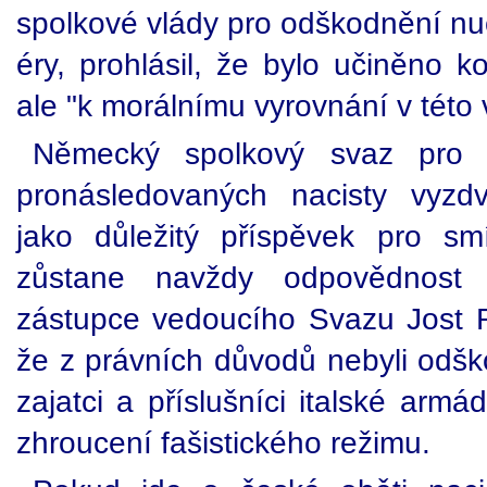
spolkové vlády pro odškodnění nuc
éry, prohlásil, že bylo učiněno k
ale "k morálnímu vyrovnání v této 
Německý spolkový svaz pro i
pronásledovaných nacisty vyzd
jako důležitý příspěvek pro s
zůstane navždy odpovědnost p
zástupce vedoucího Svazu Jost Reb
že z právních důvodů nebyli odško
zajatci a příslušníci italské armád
zhroucení fašistického režimu.