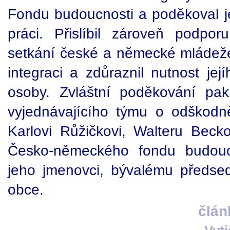
Fondu budoucnosti a poděkoval 
práci. Přislíbil zároveň podporu
setkání české a německé mládež
integraci a zdůraznil nutnost jej
osoby. Zvláštní poděkování pak
vyjednávajícího týmu o odškodn
Karlovi Růžičkovi, Walteru Becko
Česko-německého fondu budoucn
jeho jmenovci, bývalému předse
obce.
člán