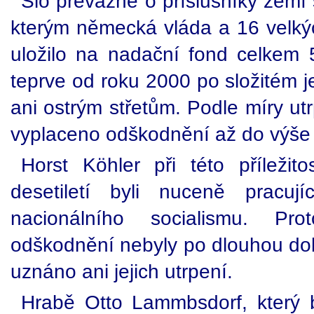
Šlo převážně o příslušníky zemí 
kterým německá vláda a 16 velk
uložilo na nadační fond celkem 5
teprve od roku 2000 po složitém j
ani ostrým střetům. Podle míry ut
vyplaceno odškodnění až do výše
Horst Köhler při této příležito
desetiletí byli nuceně pracuj
nacionálního socialismu. Pr
odškodnění nebyly po dlouhou dob
uznáno ani jejich utrpení.
Hrabě Otto Lammbsdorf, který 