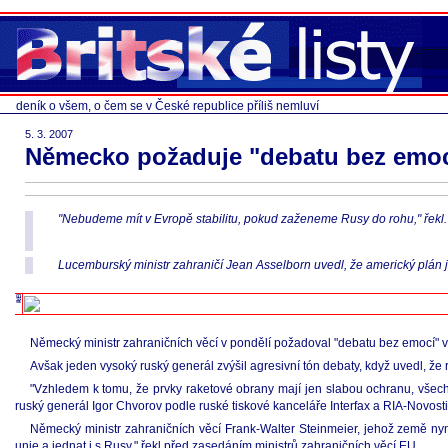
deník o všem, o čem se v České republice příliš nemluví
5. 3. 2007
Německo požaduje "debatu bez emoc
"Nebudeme mít v Evropě stabilitu, pokud zaženeme Rusy do rohu," řekl.
Lucemburský ministr zahraničí Jean Asselborn uvedl, že americký plán j
Německý ministr zahraničních věcí v pondělí požadoval "debatu bez emocí" v 
Avšak jeden vysoký ruský generál zvýšil agresivní tón debaty, když uvedl, že r
"Vzhledem k tomu, že prvky raketové obrany mají jen slabou ochranu, všechny 
ruský generál Igor Chvorov podle ruské tiskové kanceláře Interfax a RIA-Novosti
Německý ministr zahraničních věcí Frank-Walter Steinmeier, jehož země ny
unie a jednat i s Rusy," řekl před zasedáním ministrů zahraničních věcí EU.