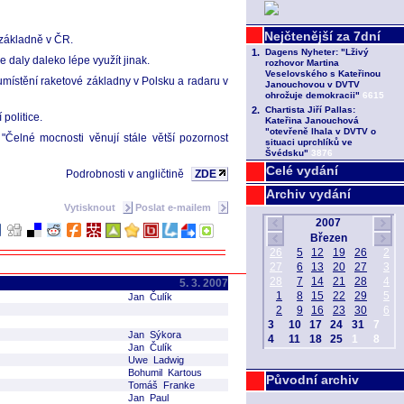
 základně v ČR.
 daly daleko lépe využít jinak.
 umístění raketové základny v Polsku a radaru v
politice.
"Čelné mocnosti věnují stále větší pozornost
Celé vydání
Podrobnosti v angličtině
ZDE
Archiv vydání
Vytisknout
Poslat e-mailem
5. 3. 2007
Jan Čulík
Jan Sýkora
Jan Čulík
Uwe Ladwig
Bohumil Kartous
Původní archiv
Tomáš Franke
Jan Paul