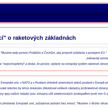
í" o raketových základnách
 "Musíme tady pomoci Polákům a Čechům, aby projevili solidaritu s postojem EU."
(německý minist
e "nepochopitelný" a dodal, že peníze, vydané na evropský systém raketové obrany 
Evropské unii, v NATO a s Ruskem ohledně amerických plánů postavit v Evropě prot
uské letectvo by lehce dokázalo zlikvidovat veškeré základny protiraketové obrany, 
typy našich letadel jsou schopny užít elektronických protiopatření proti nim či je
.
ní předsedá Evropské unii, požadoval jednání bez emocí: "Musíme o těchto věce