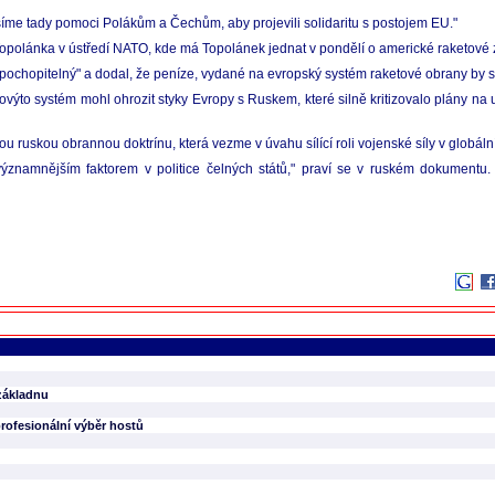
íme tady pomoci Polákům a Čechům, aby projevili solidaritu s postojem EU."
Topolánka v ústředí NATO, kde má Topolánek jednat v pondělí o americké raketové
pochopitelný" a dodal, že peníze, vydané na evropský systém raketové obrany by se
ovýto systém mohl ohrozit styky Evropy s Ruskem, které silně kritizovalo plány na
ruskou obrannou doktrínu, která vezme v úvahu sílící roli vojenské síly v globální 
významnějším faktorem v politice čelných států," praví se v ruském dokumentu. 
základnu
ofesionální výběr hostů