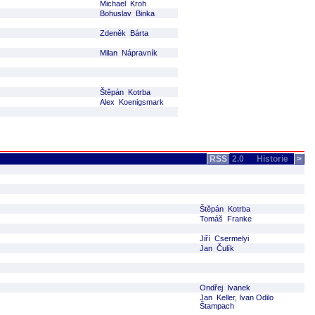
Michael Kroh
Bohuslav Binka
Zdeněk Bárta
Milan Nápravník
Štěpán Kotrba
Alex Koenigsmark
RSS
2.0
Historie
>
Štěpán Kotrba
Tomáš Franke
Jiří Csermelyi
Jan Čulík
Ondřej Ivanek
Jan Keller, Ivan Odilo
Štampach