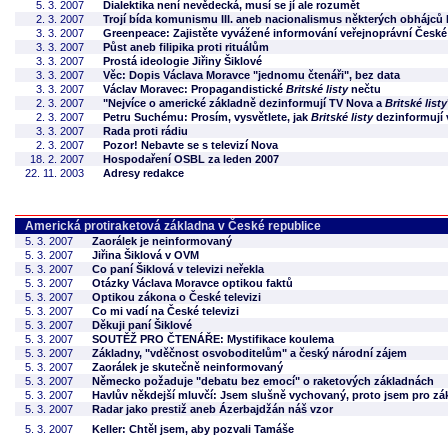
5. 3. 2007
Dialektika není nevědecká, musí se jí ale rozumět
2. 3. 2007
Trojí bída komunismu III. aneb nacionalismus některých obhájců
3. 3. 2007
Greenpeace: Zajistěte vyvážené informování veřejnoprávní České
3. 3. 2007
Půst aneb filipika proti rituálům
3. 3. 2007
Prostá ideologie Jiřiny Šiklové
3. 3. 2007
Věc: Dopis Václava Moravce "jednomu čtenáři", bez data
3. 3. 2007
Václav Moravec: Propagandistické
Britské listy
nečtu
2. 3. 2007
"Nejvíce o americké základně dezinformují TV Nova a
Britské listy
2. 3. 2007
Petru Suchému: Prosím, vysvětlete, jak
Britské listy
dezinformují 
3. 3. 2007
Rada proti rádiu
2. 3. 2007
Pozor! Nebavte se s televizí Nova
18. 2. 2007
Hospodaření OSBL za leden 2007
22. 11. 2003
Adresy redakce
Americká protiraketová základna v České republice
5. 3. 2007
Zaorálek je neinformovaný
5. 3. 2007
Jiřina Šiklová v OVM
5. 3. 2007
Co paní Šiklová v televizi neřekla
5. 3. 2007
Otázky Václava Moravce optikou faktů
5. 3. 2007
Optikou zákona o České televizi
5. 3. 2007
Co mi vadí na České televizi
5. 3. 2007
Děkuji paní Šiklové
5. 3. 2007
SOUTĚŽ PRO ČTENÁŘE: Mystifikace koulema
5. 3. 2007
Základny, "vděčnost osvoboditelům" a český národní zájem
5. 3. 2007
Zaorálek je skutečně neinformovaný
5. 3. 2007
Německo požaduje "debatu bez emocí" o raketových základnách
5. 3. 2007
Havlův někdejší mluvčí: Jsem slušně vychovaný, proto jsem pro zá
5. 3. 2007
Radar jako prestiž aneb Ázerbajdžán náš vzor
5. 3. 2007
Keller: Chtěl jsem, aby pozvali Tamáše