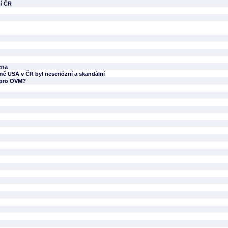
mí ČR
ena
ně USA v ČR byl neseriózní a skandální
í pro OVM?