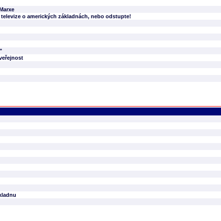
 Marxe
 televize o amerických základnách, nebo odstupte!
"
veřejnost
kladnu