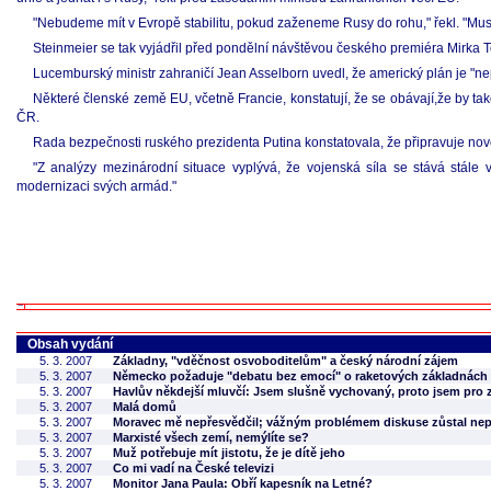
"Nebudeme mít v Evropě stabilitu, pokud zaženeme Rusy do rohu," řekl. "Mus
Steinmeier se tak vyjádřil před pondělní návštěvou českého premiéra Mirka 
Lucemburský ministr zahraničí Jean Asselborn uvedl, že americký plán je "ne
Některé členské země EU, včetně Francie, konstatují, že se obávají,že by tak
ČR.
Rada bezpečnosti ruského prezidenta Putina konstatovala, že připravuje novou 
"Z analýzy mezinárodní situace vyplývá, že vojenská síla se stává stále 
modernizaci svých armád."
Obsah vydání
5. 3. 2007
Základny, "vděčnost osvoboditelům" a český národní zájem
5. 3. 2007
Německo požaduje "debatu bez emocí" o raketových základnách
5. 3. 2007
Havlův někdejší mluvčí: Jsem slušně vychovaný, proto jsem pro 
5. 3. 2007
Malá domů
5. 3. 2007
Moravec mě nepřesvědčil; vážným problémem diskuse zůstal nepr
5. 3. 2007
Marxisté všech zemí, nemýlíte se?
5. 3. 2007
Muž potřebuje mít jistotu, že je dítě jeho
5. 3. 2007
Co mi vadí na České televizi
5. 3. 2007
Monitor Jana Paula: Obří kapesník na Letné?