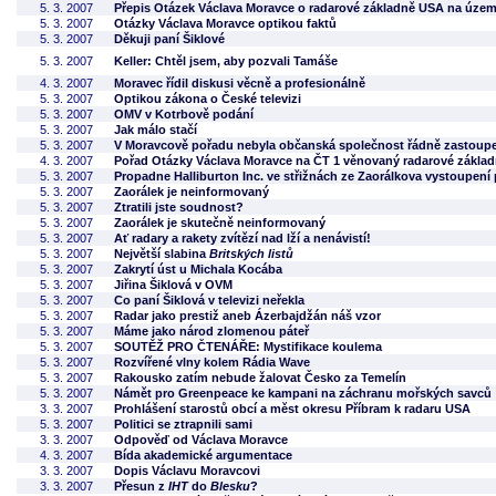
5. 3. 2007
Přepis Otázek Václava Moravce o radarové základně USA na úze
5. 3. 2007
Otázky Václava Moravce optikou faktů
5. 3. 2007
Děkuji paní Šiklové
5. 3. 2007
Keller: Chtěl jsem, aby pozvali Tamáše
4. 3. 2007
Moravec řídil diskusi věcně a profesionálně
5. 3. 2007
Optikou zákona o České televizi
5. 3. 2007
OMV v Kotrbově podání
5. 3. 2007
Jak málo stačí
5. 3. 2007
V Moravcově pořadu nebyla občanská společnost řádně zastoup
4. 3. 2007
Pořad Otázky Václava Moravce na ČT 1 věnovaný radarové základ
5. 3. 2007
Propadne Halliburton Inc. ve střižnách ze Zaorálkova vystoupen
5. 3. 2007
Zaorálek je neinformovaný
5. 3. 2007
Ztratili jste soudnost?
5. 3. 2007
Zaorálek je skutečně neinformovaný
5. 3. 2007
Ať radary a rakety zvítězí nad lží a nenávistí!
5. 3. 2007
Největší slabina
Britských listů
5. 3. 2007
Zakrytí úst u Michala Kocába
5. 3. 2007
Jiřina Šiklová v OVM
5. 3. 2007
Co paní Šiklová v televizi neřekla
5. 3. 2007
Radar jako prestiž aneb Ázerbajdžán náš vzor
5. 3. 2007
Máme jako národ zlomenou páteř
5. 3. 2007
SOUTĚŽ PRO ČTENÁŘE: Mystifikace koulema
5. 3. 2007
Rozvířené vlny kolem Rádia Wave
5. 3. 2007
Rakousko zatím nebude žalovat Česko za Temelín
5. 3. 2007
Námět pro Greenpeace ke kampani na záchranu mořských savců
3. 3. 2007
Prohlášení starostů obcí a měst okresu Příbram k radaru USA
5. 3. 2007
Politici se ztrapnili sami
3. 3. 2007
Odpověď od Václava Moravce
4. 3. 2007
Bída akademické argumentace
3. 3. 2007
Dopis Václavu Moravcovi
3. 3. 2007
Přesun z
IHT
do
Blesku
?