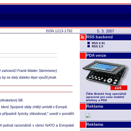
ISSN 1213-1792
5. 3. 2007
RSS backend
RSS 0.91
RSS 2.0
PDA verze
r zahraničí Frank-Walter Steinmeier)
by se daly daleko lépe využít jinak.
Čtěte Britské listy speciálně
upravené pro vaše mobilní
iraketový štít.
telefony a PDA
Reklama
které Spojené státy chtějí umístit v Evropě.
 případně fyzicky zlikvidovat," uvedl v pondělí
Reklama
ch jednat racionálně v rámci NATO a Evropské