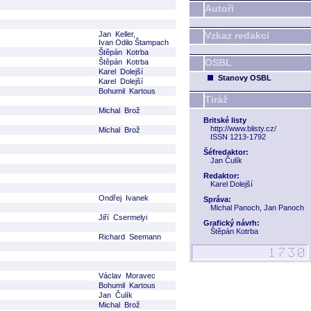
Autoři
Jan Keller,
Vzkaz redakci
Ivan Odilo Štampach
Štěpán Kotrba
OSBL
Štěpán Kotrba
Karel Dolejší
Stanovy OSBL
Karel Dolejší
Bohumil Kartous
Tiráž
Michal Brož
Britské listy
http://www.blisty.cz/
Michal Brož
ISSN 1213-1792
Šéfredaktor:
Jan Čulík
Redaktor:
Karel Dolejší
Ondřej Ivanek
Správa:
Michal Panoch, Jan Panoch
Jiří Csermelyi
Grafický návrh:
Štěpán Kotrba
Richard Seemann
Václav Moravec
Bohumil Kartous
Jan Čulík
Michal Brož