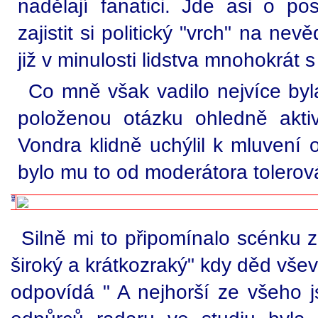
nadělají fanatici. Jde asi o po
zajistit si politický "vrch" na ne
již v minulosti lidstva mnohokrá
Co mně však vadilo nejvíce byl
položenou otázku ohledně akti
Vondra klidně uchýlil k mluvení
bylo mu to od moderátora tolero
Silně mi to připomínalo scénku 
široký a krátkozraký" kdy děd vše
odpovídá " A nejhorší ze všeho jso