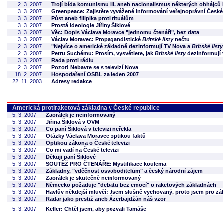
2. 3. 2007
Trojí bída komunismu III. aneb nacionalismus některých obhájců
3. 3. 2007
Greenpeace: Zajistěte vyvážené informování veřejnoprávní České
3. 3. 2007
Půst aneb filipika proti rituálům
3. 3. 2007
Prostá ideologie Jiřiny Šiklové
3. 3. 2007
Věc: Dopis Václava Moravce "jednomu čtenáři", bez data
3. 3. 2007
Václav Moravec: Propagandistické
Britské listy
nečtu
2. 3. 2007
"Nejvíce o americké základně dezinformují TV Nova a
Britské listy
2. 3. 2007
Petru Suchému: Prosím, vysvětlete, jak
Britské listy
dezinformují 
3. 3. 2007
Rada proti rádiu
2. 3. 2007
Pozor! Nebavte se s televizí Nova
18. 2. 2007
Hospodaření OSBL za leden 2007
22. 11. 2003
Adresy redakce
Americká protiraketová základna v České republice
5. 3. 2007
Zaorálek je neinformovaný
5. 3. 2007
Jiřina Šiklová v OVM
5. 3. 2007
Co paní Šiklová v televizi neřekla
5. 3. 2007
Otázky Václava Moravce optikou faktů
5. 3. 2007
Optikou zákona o České televizi
5. 3. 2007
Co mi vadí na České televizi
5. 3. 2007
Děkuji paní Šiklové
5. 3. 2007
SOUTĚŽ PRO ČTENÁŘE: Mystifikace koulema
5. 3. 2007
Základny, "vděčnost osvoboditelům" a český národní zájem
5. 3. 2007
Zaorálek je skutečně neinformovaný
5. 3. 2007
Německo požaduje "debatu bez emocí" o raketových základnách
5. 3. 2007
Havlův někdejší mluvčí: Jsem slušně vychovaný, proto jsem pro zá
5. 3. 2007
Radar jako prestiž aneb Ázerbajdžán náš vzor
5. 3. 2007
Keller: Chtěl jsem, aby pozvali Tamáše