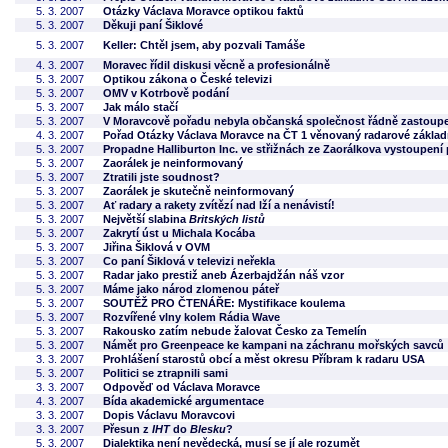
5. 3. 2007
Otázky Václava Moravce optikou faktů
5. 3. 2007
Děkuji paní Šiklové
5. 3. 2007
Keller: Chtěl jsem, aby pozvali Tamáše
4. 3. 2007
Moravec řídil diskusi věcně a profesionálně
5. 3. 2007
Optikou zákona o České televizi
5. 3. 2007
OMV v Kotrbově podání
5. 3. 2007
Jak málo stačí
5. 3. 2007
V Moravcově pořadu nebyla občanská společnost řádně zastoup
4. 3. 2007
Pořad Otázky Václava Moravce na ČT 1 věnovaný radarové základ
5. 3. 2007
Propadne Halliburton Inc. ve střižnách ze Zaorálkova vystoupen
5. 3. 2007
Zaorálek je neinformovaný
5. 3. 2007
Ztratili jste soudnost?
5. 3. 2007
Zaorálek je skutečně neinformovaný
5. 3. 2007
Ať radary a rakety zvítězí nad lží a nenávistí!
5. 3. 2007
Největší slabina
Britských listů
5. 3. 2007
Zakrytí úst u Michala Kocába
5. 3. 2007
Jiřina Šiklová v OVM
5. 3. 2007
Co paní Šiklová v televizi neřekla
5. 3. 2007
Radar jako prestiž aneb Ázerbajdžán náš vzor
5. 3. 2007
Máme jako národ zlomenou páteř
5. 3. 2007
SOUTĚŽ PRO ČTENÁŘE: Mystifikace koulema
5. 3. 2007
Rozvířené vlny kolem Rádia Wave
5. 3. 2007
Rakousko zatím nebude žalovat Česko za Temelín
5. 3. 2007
Námět pro Greenpeace ke kampani na záchranu mořských savců
3. 3. 2007
Prohlášení starostů obcí a měst okresu Příbram k radaru USA
5. 3. 2007
Politici se ztrapnili sami
3. 3. 2007
Odpověď od Václava Moravce
4. 3. 2007
Bída akademické argumentace
3. 3. 2007
Dopis Václavu Moravcovi
3. 3. 2007
Přesun z
IHT
do
Blesku
?
5. 3. 2007
Dialektika není nevědecká, musí se jí ale rozumět