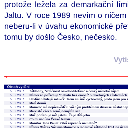
protože ležela za demarkační lími
Jaltu. V roce 1989 nevím o niče
neberu-li v úvahu ekonomické přev
tomu by došlo Česko, nečesko.
Vyt
Obsah vydání
5. 3. 2007
Základny, "vděčnost osvoboditelům" a český národní zájem
5. 3. 2007
Německo požaduje "debatu bez emocí" o raketových základnách
5. 3. 2007
Havlův někdejší mluvčí: Jsem slušně vychovaný, proto jsem pro 
5. 3. 2007
Malá domů
5. 3. 2007
Moravec mě nepřesvědčil; vážným problémem diskuse zůstal nepr
5. 3. 2007
Marxisté všech zemí, nemýlíte se?
5. 3. 2007
Muž potřebuje mít jistotu, že je dítě jeho
5. 3. 2007
Co mi vadí na České televizi
5. 3. 2007
Monitor Jana Paula: Obří kapesník na Letné?
5. 3. 2007
Přepis Otázek Václava Moravce o radarové základně USA na úze