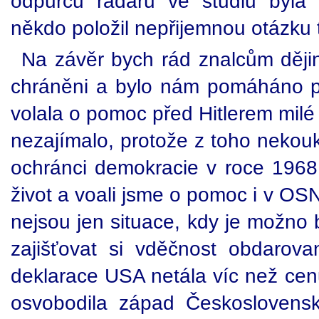
odpůrců radaru ve studiu byla 
někdo položil nepřijemnou otázku t
Na závěr bych rád znalcům dějin
chráněni a bylo nám pomáháno p
volala o pomoc před Hitlerem milé
nezajímalo, protože z toho nekouka
ochránci demokracie v roce 196
život a voali jsme o pomoc i v OSN
nejsou jen situace, kdy je možno b
zajišťovat si vděčnost obdarov
deklarace USA netála víc než cen
osvobodila západ Českoslovens