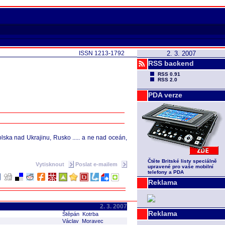
ISSN 1213-1792
2. 3. 2007
RSS backend
RSS 0.91
RSS 2.0
PDA verze
lska nad Ukrajinu, Rusko ..... a ne nad oceán,
Čtěte Britské listy speciálně
Vytisknout
Poslat e-mailem
upravené pro vaše mobilní
telefony a PDA
Reklama
2. 3. 2007
Reklama
Štěpán Kotrba
Václav Moravec