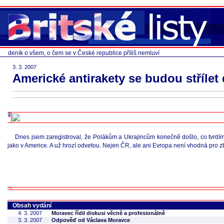
deník o všem, o čem se v České republice příliš nemluví
3. 3. 2007
Americké antirakety se budou střílet
Dnes jsem zaregistroval, že Polákům a Ukrajincům konečně došlo, co tvrdím u
jako v Americe. A už hrozí odvetou. Nejen ČR, ale ani Evropa není vhodná pro 
Obsah vydání
4. 3. 2007
Moravec řídil diskusi věcně a profesionálně
3. 3. 2007
Odpověď od Václava Moravce