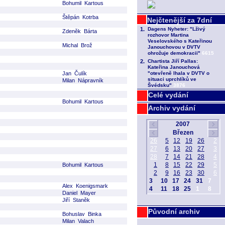
Bohumil Kartous
Štěpán Kotrba
Zdeněk Bárta
Michal Brož
Jan Čulík
Milan Nápravník
Celé vydání
Bohumil Kartous
Archiv vydání
Bohumil Kartous
Alex Koenigsmark
Daniel Mayer
Jiří Staněk
Původní archiv
Bohuslav Binka
Milan Valach