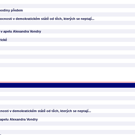
hodiny předem
cnosti v demokratickém státě od těch, kterých se neptají...
v apelu Alexandra Vondry
rické
osti v demokratickém státě od těch, kterých se neptají...
apelu Alexandra Vondry