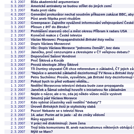
4. 3. 2007
Bída akademické argumentace
3. 3. 2007
Americké antirakety se budou střílet do jiných zemí
3. 3. 2007
Rada proti rádiu
4. 3. 2007
Generální prokurátor nechal soudním příkazem zakázat BBC, aby 
3. 3. 2007
Půst aneb filipika proti rituálům
3. 3. 2007
Greenpeace: Zajistěte vyvážené informování veřejnoprávní České
3. 3. 2007
Přesun z
IHT
do
Blesku
?
3. 3. 2007
Prohlášení starostů obcí a měst okresu Příbram k radaru USA
2. 3. 2007
Konečně reakce z České televize
3. 3. 2007
Václav Moravec: Propagandistické
Britské listy
nečtu
3. 3. 2007
Dopis Václavu Moravcovi
3. 3. 2007
Věc: Dopis Václava Moravce "jednomu čtenáři", bez data
1. 3. 2007
Janečku, proč cenzurujete a zkreslujete v ČT veřejnou debatu?
3. 3. 2007
Doporučení Sašovi Vondrovi
2. 3. 2007
Proč Šiklová a Kocáb
3. 3. 2007
Prostá ideologie Jiřiny Šiklové
3. 3. 2007
Tři čtvrtiny obyvatel ČR chce referendum o základně, ČT jejich 
2. 3. 2007
"Nejvíce o americké základně dezinformují TV Nova a
Britské listy
2. 3. 2007
Petru Suchému: Prosím, vysvětlete, jak
Britské listy
dezinformují 
2. 3. 2007
Pokud bych to před volbami věděla...
1. 3. 2007
Nedělní Moravcova televizní debata bude zase propaganda
2. 3. 2007
Janeček a Šámal odmítají hovořit s iniciativou Ne základnám
2. 3. 2007
Nejde o názor, ale o to, zda jej někdo vůbec může vyslovit
2. 3. 2007
Smutný pád Václava Moravce
2. 3. 2007
Kdo vybíral účastníky vaší nedělní "debaty"?
3. 3. 2007
Úroveň
Britských listů
je stylisticky slabá
2. 3. 2007
Pozor! Nebavte se s televizí Nova
2. 3. 2007
14. adar: Purim
ad lo jada
- až do ztráty vědomí
2. 3. 2007
Rány egyptské
2. 3. 2007
V práci mě diskriminují: Jsem žena
2. 3. 2007
Trojí bída komunismu III. aneb nacionalismus některých obhájců
2. 3. 2007
Mýlil se Marx?