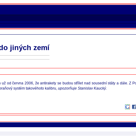
 do jiných zemí
ž od června 2006, že antirakety se budou střílet nad sousední státy a dále. Z Po
zbraňový systém takovéhoto kalibru,
upozorňuje Stanislav Kaucký
.