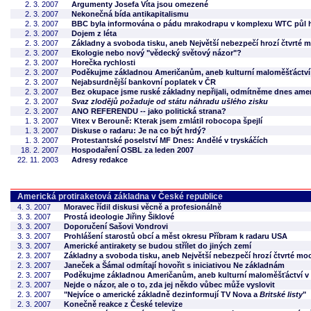
2. 3. 2007
Argumenty Josefa Víta jsou omezené
2. 3. 2007
Nekonečná bída antikapitalismu
2. 3. 2007
BBC byla informována o pádu mrakodrapu v komplexu WTC půl 
2. 3. 2007
Dojem z léta
2. 3. 2007
Základny a svoboda tisku, aneb Největší nebezpečí hrozí čtvrté mo
2. 3. 2007
Ekologie nebo nový "vědecký světový názor"?
2. 3. 2007
Horečka rychlosti
2. 3. 2007
Poděkujme základnou Američanům, aneb kulturní maloměšťáctví 
2. 3. 2007
Nejabsurdnější bankovní poplatek v ČR
2. 3. 2007
Bez okupace jsme ruské základny nepřijali, odmítněme dnes ame
2. 3. 2007
Svaz zlodějů požaduje od státu náhradu ušlého zisku
2. 3. 2007
ANO REFERENDU -- jako politická strana?
1. 3. 2007
Vitex v Berouně: Kterak jsem zmlátil robocopa špejlí
1. 3. 2007
Diskuse o radaru: Je na co být hrdý?
1. 3. 2007
Protestantské poselství MF Dnes: Andělé v tryskáčích
18. 2. 2007
Hospodaření OSBL za leden 2007
22. 11. 2003
Adresy redakce
Americká protiraketová základna v České republice
4. 3. 2007
Moravec řídil diskusi věcně a profesionálně
3. 3. 2007
Prostá ideologie Jiřiny Šiklové
3. 3. 2007
Doporučení Sašovi Vondrovi
3. 3. 2007
Prohlášení starostů obcí a měst okresu Příbram k radaru USA
3. 3. 2007
Americké antirakety se budou střílet do jiných zemí
2. 3. 2007
Základny a svoboda tisku, aneb Největší nebezpečí hrozí čtvrté mocn
2. 3. 2007
Janeček a Šámal odmítají hovořit s iniciativou Ne základnám
2. 3. 2007
Poděkujme základnou Američanům, aneb kulturní maloměšťáctví v 
2. 3. 2007
Nejde o názor, ale o to, zda jej někdo vůbec může vyslovit
2. 3. 2007
"Nejvíce o americké základně dezinformují TV Nova a
Britské listy
"
2. 3. 2007
Konečně reakce z České televize