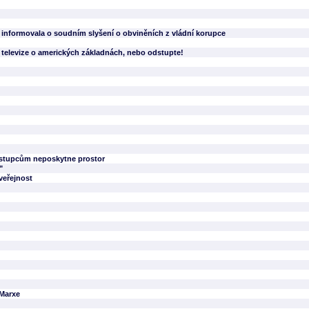
informovala o soudním slyšení o obviněních z vládní korupce
 televize o amerických základnách, nebo odstupte!
zástupcům neposkytne prostor
"
veřejnost
 Marxe