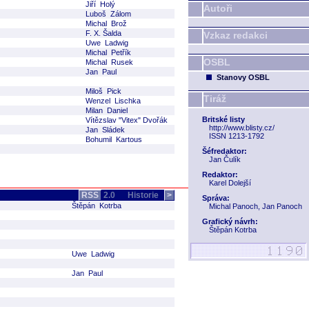
Jiří Holý
Autoři
Luboš Zálom
Michal Brož
F. X. Šalda
Vzkaz redakci
Uwe Ladwig
Michal Petřík
OSBL
Michal Rusek
Jan Paul
Stanovy OSBL
Miloš Pick
Tiráž
Wenzel Lischka
Milan Daniel
Britské listy
Vítězslav "Vitex" Dvořák
http://www.blisty.cz/
Jan Sládek
ISSN 1213-1792
Bohumil Kartous
Šéfredaktor:
Jan Čulík
Redaktor:
Karel Dolejší
RSS
2.0
Historie
>
Správa:
Štěpán Kotrba
Michal Panoch, Jan Panoch
Grafický návrh:
Štěpán Kotrba
Uwe Ladwig
Jan Paul