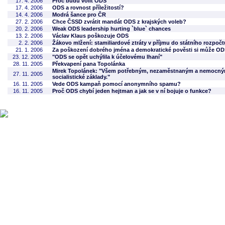
17. 4. 2006
Proč budu volit ODS
17. 4. 2006
ODS a rovnost příležitostí?
14. 4. 2006
Modrá šance pro ČR
27. 2. 2006
Chce ČSSD zvrátit mandát ODS z krajských voleb?
20. 2. 2006
Weak ODS leadership hurting `blue` chances
13. 2. 2006
Václav Klaus poškozuje ODS
2. 2. 2006
Žákovo mlžení: stamiliardové ztráty v příjmu do státního rozpočt
21. 1. 2006
Za poškození dobrého jména a demokratické pověsti si může O
23. 12. 2005
"ODS se opět uchýlila k účelovému lhaní"
28. 11. 2005
Překvapení pana Topolánka
Mirek Topolánek: "Všem potřebným, nezaměstnaným a nemocným d
27. 11. 2005
socialistické základy."
16. 11. 2005
Vede ODS kampaň pomocí anonymního spamu?
16. 11. 2005
Proč ODS chybí jeden hejtman a jak se v ní bojuje o funkce?