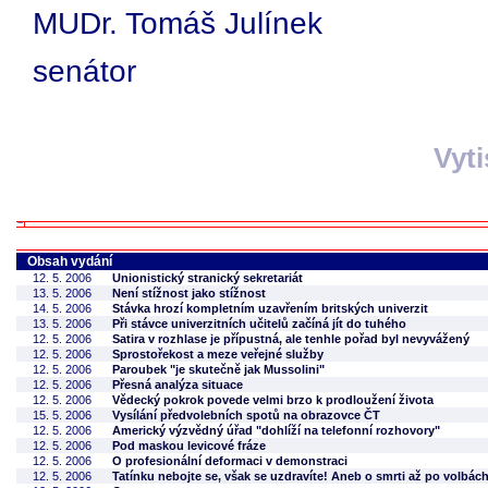
MUDr. Tomáš Julínek
senátor
Vyt
Obsah vydání
12. 5. 2006
Unionistický stranický sekretariát
13. 5. 2006
Není stížnost jako stížnost
14. 5. 2006
Stávka hrozí kompletním uzavřením britských univerzit
13. 5. 2006
Při stávce univerzitních učitelů začíná jít do tuhého
12. 5. 2006
Satira v rozhlase je přípustná, ale tenhle pořad byl nevyvážený
12. 5. 2006
Sprostořekost a meze veřejné služby
12. 5. 2006
Paroubek "je skutečně jak Mussolini"
12. 5. 2006
Přesná analýza situace
12. 5. 2006
Vědecký pokrok povede velmi brzo k prodloužení života
15. 5. 2006
Vysílání předvolebních spotů na obrazovce ČT
12. 5. 2006
Americký výzvědný úřad "dohlíží na telefonní rozhovory"
12. 5. 2006
Pod maskou levicové fráze
12. 5. 2006
O profesionální deformaci v demonstraci
12. 5. 2006
Tatínku nebojte se, však se uzdravíte! Aneb o smrti až po volbá