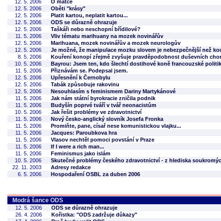
12. 5. 2006
O matce
12. 5. 2006
Oběti "krásy"
12. 5. 2006
Platit kartou, neplatit kartou...
12. 5. 2006
ODS se důrazně ohrazuje
12. 5. 2006
Taškáři nebo neschopní břídilové?
11. 5. 2006
Vliv tématu marihuany na mozek novinářův
12. 5. 2006
Marihuana, mozek novinářův a mozek neurologův
12. 5. 2006
Je možné, že manipulace mozku slovem je nebezpečnější než ko
8. 5. 2006
Kouření konopí zřejmě zvyšuje pravděpodobnost duševních cho
10. 5. 2006
Bayrou: Jsem ten, kdo šlechtí dostihové koně francouzské politi
11. 5. 2006
Přiznávám se. Podepsal jsem.
12. 5. 2006
Upřesnění k Černobylu
12. 5. 2006
Tabák způsobuje rakovinu
12. 5. 2006
Nesouhlasím s feminismem Dariny Martykánové
11. 5. 2006
Jak nám státní byrokracie zničila podnik
11. 5. 2006
Budyšín poprvé tváří v tvář neonacistům
10. 5. 2006
Jak řešit problémy ve zdravotnictví
11. 5. 2006
Nový česko-anglický slovník Josefa Fronka
11. 5. 2006
Promiňte, pane, císař nese komunistickou vlajku...
11. 5. 2006
Jacques: Paroubkova hra
11. 5. 2006
Vlasov nechtěl pomoci povstání v Praze
11. 5. 2006
If I were a rich man...
11. 5. 2006
Feminismus jako islám
10. 5. 2006
Skutečné problémy českého zdravotnictví - z hlediska soukromýc
22. 11. 2003
Adresy redakce
6. 5. 2006
Hospodaření OSBL za duben 2006
Modrá šance ODS
12. 5. 2006
ODS se důrazně ohrazuje
26. 4. 2006
Kořistka: "ODS zadržuje důkazy"