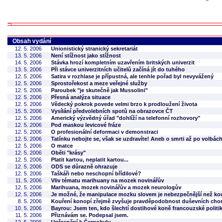
Obsah vydání
12. 5. 2006
Unionistický stranický sekretariát
13. 5. 2006
Není stížnost jako stížnost
14. 5. 2006
Stávka hrozí kompletním uzavřením britských univerzit
13. 5. 2006
Při stávce univerzitních učitelů začíná jít do tuhého
12. 5. 2006
Satira v rozhlase je přípustná, ale tenhle pořad byl nevyvážený
12. 5. 2006
Sprostořekost a meze veřejné služby
12. 5. 2006
Paroubek "je skutečně jak Mussolini"
12. 5. 2006
Přesná analýza situace
12. 5. 2006
Vědecký pokrok povede velmi brzo k prodloužení života
15. 5. 2006
Vysílání předvolebních spotů na obrazovce ČT
12. 5. 2006
Americký výzvědný úřad "dohlíží na telefonní rozhovory"
12. 5. 2006
Pod maskou levicové fráze
12. 5. 2006
O profesionální deformaci v demonstraci
12. 5. 2006
Tatínku nebojte se, však se uzdravíte! Aneb o smrti až po volbá
12. 5. 2006
O matce
12. 5. 2006
Oběti "krásy"
12. 5. 2006
Platit kartou, neplatit kartou...
12. 5. 2006
ODS se důrazně ohrazuje
12. 5. 2006
Taškáři nebo neschopní břídilové?
11. 5. 2006
Vliv tématu marihuany na mozek novinářův
12. 5. 2006
Marihuana, mozek novinářův a mozek neurologův
12. 5. 2006
Je možné, že manipulace mozku slovem je nebezpečnější než ko
8. 5. 2006
Kouření konopí zřejmě zvyšuje pravděpodobnost duševních cho
10. 5. 2006
Bayrou: Jsem ten, kdo šlechtí dostihové koně francouzské politi
11. 5. 2006
Přiznávám se. Podepsal jsem.