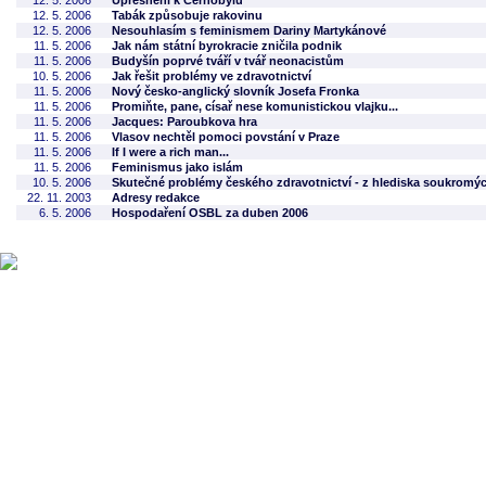
12. 5. 2006
Upřesnění k Černobylu
12. 5. 2006
Tabák způsobuje rakovinu
12. 5. 2006
Nesouhlasím s feminismem Dariny Martykánové
11. 5. 2006
Jak nám státní byrokracie zničila podnik
11. 5. 2006
Budyšín poprvé tváří v tvář neonacistům
10. 5. 2006
Jak řešit problémy ve zdravotnictví
11. 5. 2006
Nový česko-anglický slovník Josefa Fronka
11. 5. 2006
Promiňte, pane, císař nese komunistickou vlajku...
11. 5. 2006
Jacques: Paroubkova hra
11. 5. 2006
Vlasov nechtěl pomoci povstání v Praze
11. 5. 2006
If I were a rich man...
11. 5. 2006
Feminismus jako islám
10. 5. 2006
Skutečné problémy českého zdravotnictví - z hlediska soukromýc
22. 11. 2003
Adresy redakce
6. 5. 2006
Hospodaření OSBL za duben 2006