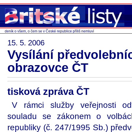
deník o všem, o čem se v České republice příliš nemluví
15. 5. 2006
Vysílání předvolební
obrazovce ČT
tisková zpráva ČT
V rámci služby veřejnosti od
souladu se zákonem o volbác
republiky (č. 247/1995 Sb.) předv