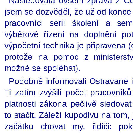
Následovala ovšem zpráva z Če
jsem se dozvěděl, že už od konce 
pracovníci sérií školení a se
výběrové řízení na doplnění potř
výpočetní technika je připravena (
protože na pomoc z ministerst
možné se spoléhat).
Podobně informovali Ostravané i
Ti zatím zvýšili počet pracovní
platnosti zákona pečlivě sledovat
to stačit. Záleží kupodivu na to
začátku chovat my, řidiči: pok