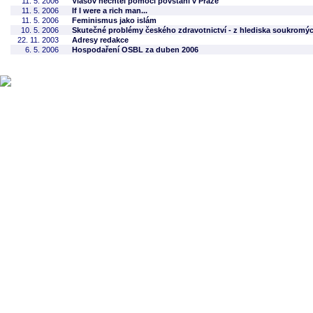
11. 5. 2006
Vlasov nechtěl pomoci povstání v Praze
11. 5. 2006
If I were a rich man...
11. 5. 2006
Feminismus jako islám
10. 5. 2006
Skutečné problémy českého zdravotnictví - z hlediska soukromýc
22. 11. 2003
Adresy redakce
6. 5. 2006
Hospodaření OSBL za duben 2006