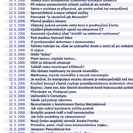
14. 5. 2006
Stávka hrozí kompletním uzavřením britských univerzit
13. 5. 2006
Při stávce univerzitních učitelů začíná jít do tuhého
12. 5. 2006
Satira v rozhlase je přípustná, ale tenhle pořad byl nevyvážený
12. 5. 2006
Sprostořekost a meze veřejné služby
12. 5. 2006
Paroubek "je skutečně jak Mussolini"
12. 5. 2006
Přesná analýza situace
12. 5. 2006
Vědecký pokrok povede velmi brzo k prodloužení života
15. 5. 2006
Vysílání předvolebních spotů na obrazovce ČT
12. 5. 2006
Americký výzvědný úřad "dohlíží na telefonní rozhovory"
12. 5. 2006
Pod maskou levicové fráze
12. 5. 2006
O profesionální deformaci v demonstraci
12. 5. 2006
Tatínku nebojte se, však se uzdravíte! Aneb o smrti až po volbá
12. 5. 2006
O matce
12. 5. 2006
Oběti "krásy"
12. 5. 2006
Platit kartou, neplatit kartou...
12. 5. 2006
ODS se důrazně ohrazuje
12. 5. 2006
Taškáři nebo neschopní břídilové?
11. 5. 2006
Vliv tématu marihuany na mozek novinářův
12. 5. 2006
Marihuana, mozek novinářův a mozek neurologův
12. 5. 2006
Je možné, že manipulace mozku slovem je nebezpečnější než ko
8. 5. 2006
Kouření konopí zřejmě zvyšuje pravděpodobnost duševních cho
10. 5. 2006
Bayrou: Jsem ten, kdo šlechtí dostihové koně francouzské politi
11. 5. 2006
Přiznávám se. Podepsal jsem.
12. 5. 2006
Upřesnění k Černobylu
12. 5. 2006
Tabák způsobuje rakovinu
12. 5. 2006
Nesouhlasím s feminismem Dariny Martykánové
11. 5. 2006
Jak nám státní byrokracie zničila podnik
11. 5. 2006
Budyšín poprvé tváří v tvář neonacistům
10. 5. 2006
Jak řešit problémy ve zdravotnictví
11. 5. 2006
Nový česko-anglický slovník Josefa Fronka
11. 5. 2006
Promiňte, pane, císař nese komunistickou vlajku...
11. 5. 2006
Jacques: Paroubkova hra