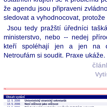
že agendu jsou připraveni zvládno
sledovat a vyhodnocovat, protože 
Jsou tedy pražští úředníci taškář
ministerstvo, nebo -- nedej příro
kteří spoléhají jen a jen na
Netroufám si soudit. Praxe ukáže.
člán
Vyt
Obsah vydání
12. 5. 2006
Unionistický stranický sekretariát
13. 5. 2006
Není stížnost jako stížnost