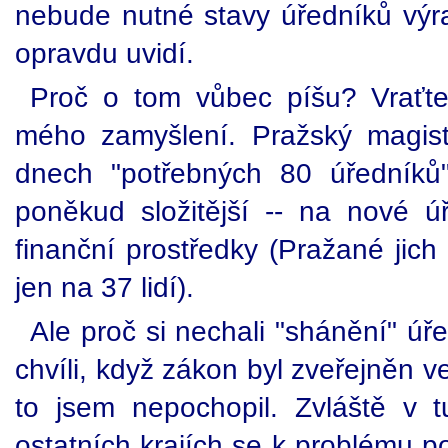
nebude nutné stavy úředníků výra
opravdu uvidí.
Proč o tom vůbec píšu? Vraťt
mého zamyšlení. Pražský magist
dnech "potřebných 80 úředníků"
poněkud složitější -- na nové ú
finanční prostředky (Pražané jich 
jen na 37 lidí).
Ale proč si nechali "shánění" úř
chvíli, když zákon byl zveřejněn v
to jsem nepochopil. Zvláště v tu
ostatních krajích se k problému po