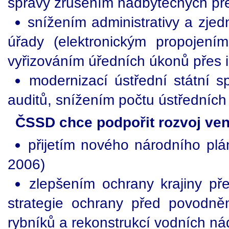
správy zrušením nadbytečných př
snížením administrativy a zje
úřady (elektronickým propojení
vyřizováním úředních úkonů přes i
modernizací ústřední státní sp
auditů, snížením počtu ústředních
ČSSD chce podpořit rozvoj ve
přijetím nového národního plá
2006)
zlepšením ochrany krajiny před
strategie ochrany před povodn
rybníků a rekonstrukcí vodních ná