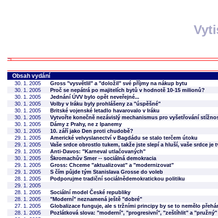
Vyt
Obsah vydání
30. 1. 2005
Gross "vysvětlil" a "doložil" své příjmy na nákup bytu
30. 1. 2005
Proč se nepátrá po majitelích bytů v hodnotě 10-15 milionů?
30. 1. 2005
Jednání ÚVV bylo opět neveřejné...
30. 1. 2005
Volby v Iráku byly prohlášeny za "úspěšné"
30. 1. 2005
Britské vojenské letadlo havarovalo v Iráku
30. 1. 2005
Vytvořte konečně nezávislý mechanismus pro vyšetřování stížnost
30. 1. 2005
Dámy z Prahy, ne z Ipanemy
30. 1. 2005
10. září jako Den proti chudobě?
29. 1. 2005
Americké velvyslanectví v Bagdádu se stalo terčem útoku
29. 1. 2005
Vaše srdce obrostlo tukem, takže jste slepí a hluší, vaše srdce je t
29. 1. 2005
Anti-Davos: "Karneval utlačovaných"
30. 1. 2005
Škromachův Smer -- sociálná demokracia
29. 1. 2005
Gross: Chceme "aktualizovat" a "modernizovat"
29. 1. 2005
S čím půjde tým Stanislava Grosse do voleb
28. 1. 2005
Podporujme tradiční sociálnědemokratickou politiku
29. 1. 2005
28. 1. 2005
Sociální model České republiky
28. 1. 2005
"Moderní" neznamená ještě "dobré"
27. 1. 2005
Globalizace funguje, ale s tržními principy by se to nemělo přehá
28. 1. 2005
Pozlátková slova: "moderní", "progresivní", "zeštíhlit" a "pružný"