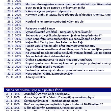
28. 1. 2005
28. 1. 2005
Mezinárodní organizace na ochranu novinářů kritizuje šikanování 
28. 1. 2005
Bush by měl jet do Evropy a měl by tam mlčet
28. 1. 2005
V Americe je už půl páté odpoledne
28. 1. 2005
Kdykoliv britští intelektuálové předpovídají úpadek Ameriky, Amer
28. 1. 2005
28. 1. 2005
Kouření je jen projev svobodné vůle - nic víc
28. 1. 2005
28. 1. 2005
Palasova modrá šance
28. 1. 2005
Vysokoškolské vzdělání -- bezplatně, či za školné?
28. 1. 2005
Sebeoběť pro vyšší princip mravní je dnes bezpředmětná?
28. 1. 2005
Dnes nepotřebujeme mučedníky, ale sebevědomé občany
28. 1. 2005
Největšími Čechy jsou Jan Palach a Jan Zajíc
28. 1. 2005
Policie varuje filmem děti před internetovými pedofily
28. 1. 2005
Egypt otřesen sexuálním skandálem, svědčícím o tamějším posta
28. 1. 2005
Na Ukrajině to Západ udělal správně, v Iráku špatně. Jak to dopa
28. 1. 2005
Jak zachránit staré videonahrávky
27. 1. 2005
Čtyřka z Guantánama "je stále hrozbou", tvrdí USA
27. 1. 2005
Ropné společnosti financují kampaň, popírající podnebné změny
27. 1. 2005
Co si Iráčané myslí o volbách
26. 1. 2005
Podvodníci okrádají středoevropské uchazeče o zaměstnání
22. 1. 2005
Hospodaření OSBL za prosinec 2004
22. 11. 2003
Adresy redakce
Vláda Stanislava Grosse a politika ČSSD
30. 1. 2005
Jednání ÚVV bylo opět neveřejné...
30. 1. 2005
Gross "vysvětlil" a "doložil" své příjmy na nákup bytu
30. 1. 2005
Škromachův Smer -- sociálná demokracia
30. 1. 2005
Proč se nepátrá po majitelích bytů v hodnotě 10-15 milionů?
29. 1. 2005
S čím půjde tým Stanislava Grosse do voleb