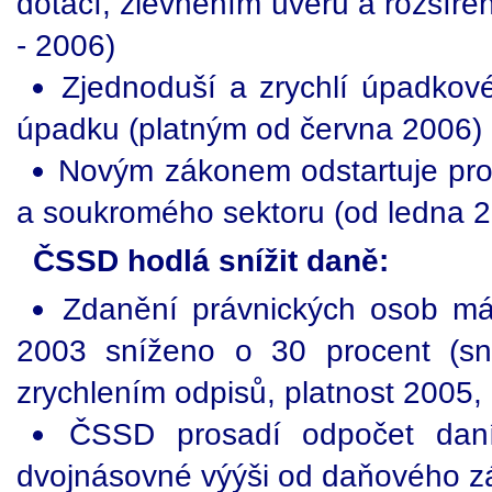
dotací, zlevněním úvěrů a rozšíře
- 2006)
Zjednoduší a zrychlí úpadko
úpadku (platným od června 2006)
Novým zákonem odstartuje proj
a soukromého sektoru (od ledna 
ČSSD hodlá snížit daně:
Zdanění právnických osob má
2003 sníženo o 30 procent (s
zrychlením odpisů, platnost 2005,
ČSSD prosadí odpočet da
dvojnásovné výýši od daňového zá