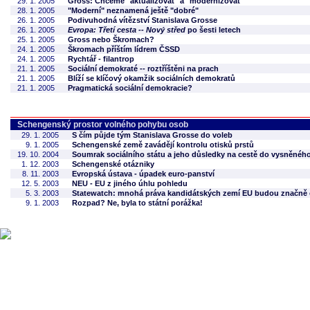
29. 1. 2005
Gross: Chceme "aktualizovat" a "modernizovat"
28. 1. 2005
"Moderní" neznamená ještě "dobré"
26. 1. 2005
Podivuhodná vítězství Stanislava Grosse
26. 1. 2005
Evropa: Třetí cesta -- Nový střed
po šesti letech
25. 1. 2005
Gross nebo Škromach?
24. 1. 2005
Škromach příštím lídrem ČSSD
24. 1. 2005
Rychtář - filantrop
21. 1. 2005
Sociální demokraté -- roztříštěni na prach
21. 1. 2005
Blíží se klíčový okamžik sociálních demokratů
21. 1. 2005
Pragmatická sociální demokracie?
Schengenský prostor volného pohybu osob
29. 1. 2005
S čím půjde tým Stanislava Grosse do voleb
9. 1. 2005
Schengenské země zavádějí kontrolu otisků prstů
19. 10. 2004
Soumrak sociálního státu a jeho důsledky na cestě do vysněného
1. 12. 2003
Schengenské otázniky
8. 11. 2003
Evropská ústava - úpadek euro-panství
12. 5. 2003
NEU - EU z jiného úhlu pohledu
5. 3. 2003
Statewatch: mnohá práva kandidátských zemí EU budou značně
9. 1. 2003
Rozpad? Ne, byla to státní porážka!