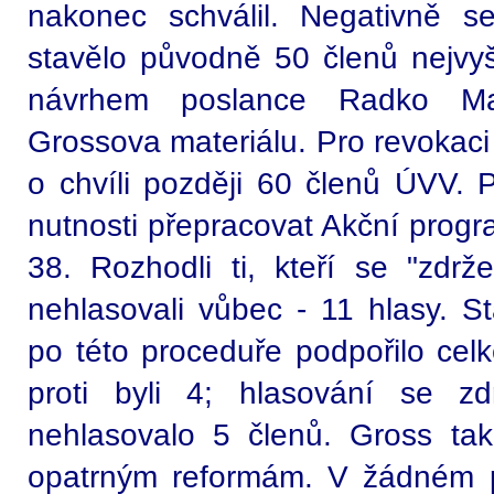
nakonec schválil. Negativně 
stavělo původně 50 členů nejvyš
návrhem poslance Radko Ma
Grossova materiálu. Pro revokaci
o chvíli později 60 členů ÚVV. 
nutnosti přepracovat Akční progra
38. Rozhodli ti, kteří se "zdrže
nehlasovali vůbec - 11 hlasy. S
po této proceduře podpořilo c
proti byli 4; hlasování se z
nehlasovalo 5 členů. Gross ta
opatrným reformám. V žádném p