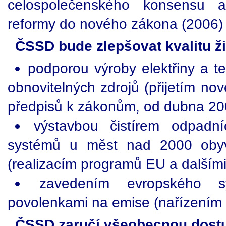
celospolečenského konsensu 
reformy do nového zákona (2006)
ČSSD bude zlepšovat kvalitu ži
podporou výroby elektřiny a tep
obnovitelných zdrojů (přijetím n
předpisů k zákonům, od dubna 20
výstavbou čistírem odpadn
systémů u měst nad 2000 obyv
(realizacím programů EU a dalšími
zavedením evropského 
povolenkami na emise (nařízením 
ČSSD zaručí všeobecnou dostu