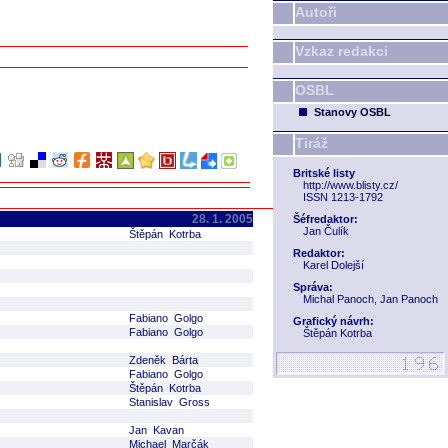
Autoři
Vzkaz redakci
OSBL
Stanovy OSBL
Tiráž
Britské listy
http://www.blisty.cz/
ISSN 1213-1792
28. 1. 2005
Šéfredaktor:
Jan Čulík
Štěpán Kotrba
Redaktor:
Karel Dolejší
Správa:
Michal Panoch, Jan Panoch
Fabiano Golgo
Grafický návrh:
Fabiano Golgo
Štěpán Kotrba
Zdeněk Bárta
Fabiano Golgo
Štěpán Kotrba
Stanislav Gross
Jan Kavan
Michael Marčák