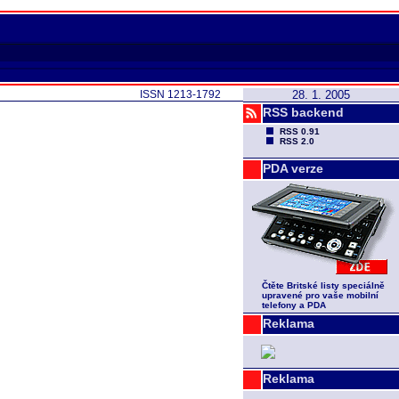
ISSN 1213-1792
28. 1. 2005
RSS backend
RSS 0.91
RSS 2.0
PDA verze
Čtěte Britské listy speciálně
upravené pro vaše mobilní
telefony a PDA
Reklama
Reklama