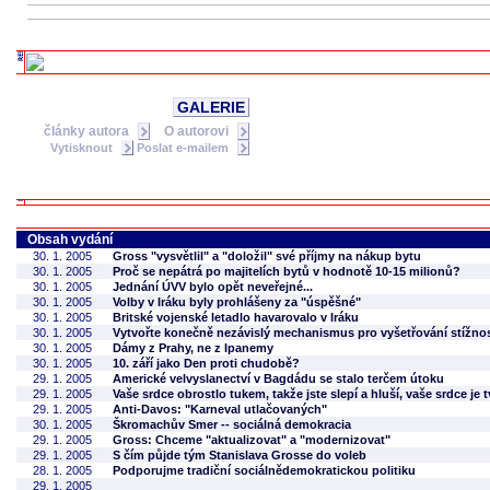
GALERIE
články autora
O autorovi
Vytisknout
Poslat e-mailem
Obsah vydání
30. 1. 2005
Gross "vysvětlil" a "doložil" své příjmy na nákup bytu
30. 1. 2005
Proč se nepátrá po majitelích bytů v hodnotě 10-15 milionů?
30. 1. 2005
Jednání ÚVV bylo opět neveřejné...
30. 1. 2005
Volby v Iráku byly prohlášeny za "úspěšné"
30. 1. 2005
Britské vojenské letadlo havarovalo v Iráku
30. 1. 2005
Vytvořte konečně nezávislý mechanismus pro vyšetřování stížnost
30. 1. 2005
Dámy z Prahy, ne z Ipanemy
30. 1. 2005
10. září jako Den proti chudobě?
29. 1. 2005
Americké velvyslanectví v Bagdádu se stalo terčem útoku
29. 1. 2005
Vaše srdce obrostlo tukem, takže jste slepí a hluší, vaše srdce je t
29. 1. 2005
Anti-Davos: "Karneval utlačovaných"
30. 1. 2005
Škromachův Smer -- sociálná demokracia
29. 1. 2005
Gross: Chceme "aktualizovat" a "modernizovat"
29. 1. 2005
S čím půjde tým Stanislava Grosse do voleb
28. 1. 2005
Podporujme tradiční sociálnědemokratickou politiku
29. 1. 2005