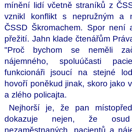
mínění lidí včetně straníků z Č
vznikl konflikt s nepružným a 
ČSSD Škromachem. Spor není an
přežití. Jahn klade čtenářům Práva
"Proč bychom se neměli začí
nájemného, spoluúčasti paci
funkcionáři jsoucí na stejné l
hovoří poněkud jinak, skoro jako
a zlého policajta.
Nejhorší je, že pan místopře
dokazuje nejen, že osud 
nezaměstnaných, pacientů a náj