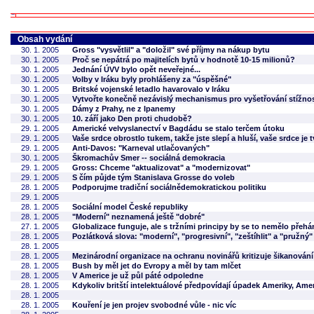
Obsah vydání
30. 1. 2005
Gross "vysvětlil" a "doložil" své příjmy na nákup bytu
30. 1. 2005
Proč se nepátrá po majitelích bytů v hodnotě 10-15 milionů?
30. 1. 2005
Jednání ÚVV bylo opět neveřejné...
30. 1. 2005
Volby v Iráku byly prohlášeny za "úspěšné"
30. 1. 2005
Britské vojenské letadlo havarovalo v Iráku
30. 1. 2005
Vytvořte konečně nezávislý mechanismus pro vyšetřování stížnost
30. 1. 2005
Dámy z Prahy, ne z Ipanemy
30. 1. 2005
10. září jako Den proti chudobě?
29. 1. 2005
Americké velvyslanectví v Bagdádu se stalo terčem útoku
29. 1. 2005
Vaše srdce obrostlo tukem, takže jste slepí a hluší, vaše srdce je t
29. 1. 2005
Anti-Davos: "Karneval utlačovaných"
30. 1. 2005
Škromachův Smer -- sociálná demokracia
29. 1. 2005
Gross: Chceme "aktualizovat" a "modernizovat"
29. 1. 2005
S čím půjde tým Stanislava Grosse do voleb
28. 1. 2005
Podporujme tradiční sociálnědemokratickou politiku
29. 1. 2005
28. 1. 2005
Sociální model České republiky
28. 1. 2005
"Moderní" neznamená ještě "dobré"
27. 1. 2005
Globalizace funguje, ale s tržními principy by se to nemělo přehá
28. 1. 2005
Pozlátková slova: "moderní", "progresivní", "zeštíhlit" a "pružný"
28. 1. 2005
28. 1. 2005
Mezinárodní organizace na ochranu novinářů kritizuje šikanování 
28. 1. 2005
Bush by měl jet do Evropy a měl by tam mlčet
28. 1. 2005
V Americe je už půl páté odpoledne
28. 1. 2005
Kdykoliv britští intelektuálové předpovídají úpadek Ameriky, Amer
28. 1. 2005
28. 1. 2005
Kouření je jen projev svobodné vůle - nic víc