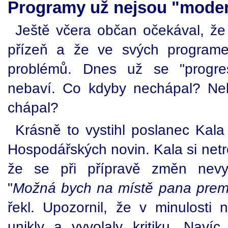
Programy už nejsou "moder
Ještě včera občan očekával, že 
přízeň a že ve svých programe
problémů. Dnes už se "progre
nebaví. Co kdyby nechápal? Ne
chápal?
Krásně to vystihl poslanec Kala
Hospodářských novin. Kala si netro
že se při přípravě změn nevyu
"
Možná bych na místě pana prem
řekl. Upozornil, že v minulosti 
unikly a vyvolaly kritiku. Nav