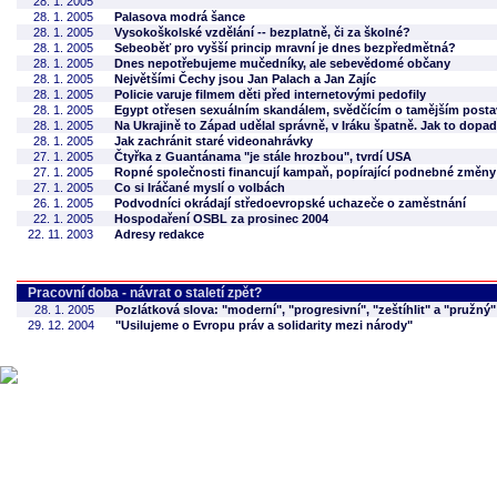
28. 1. 2005
28. 1. 2005
Palasova modrá šance
28. 1. 2005
Vysokoškolské vzdělání -- bezplatně, či za školné?
28. 1. 2005
Sebeoběť pro vyšší princip mravní je dnes bezpředmětná?
28. 1. 2005
Dnes nepotřebujeme mučedníky, ale sebevědomé občany
28. 1. 2005
Největšími Čechy jsou Jan Palach a Jan Zajíc
28. 1. 2005
Policie varuje filmem děti před internetovými pedofily
28. 1. 2005
Egypt otřesen sexuálním skandálem, svědčícím o tamějším posta
28. 1. 2005
Na Ukrajině to Západ udělal správně, v Iráku špatně. Jak to dopa
28. 1. 2005
Jak zachránit staré videonahrávky
27. 1. 2005
Čtyřka z Guantánama "je stále hrozbou", tvrdí USA
27. 1. 2005
Ropné společnosti financují kampaň, popírající podnebné změny
27. 1. 2005
Co si Iráčané myslí o volbách
26. 1. 2005
Podvodníci okrádají středoevropské uchazeče o zaměstnání
22. 1. 2005
Hospodaření OSBL za prosinec 2004
22. 11. 2003
Adresy redakce
Pracovní doba - návrat o staletí zpět?
28. 1. 2005
Pozlátková slova: "moderní", "progresivní", "zeštíhlit" a "pružný"
29. 12. 2004
"Usilujeme o Evropu práv a solidarity mezi národy"