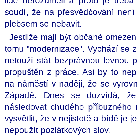
lidé nerozuměli a proto je třeba j
soudí, že na přesvědčování není 
plebsem se nebavit.
Jestliže mají být občané omezeni
tomu "modernizace". Vychází se z
netouží stát bezprávnou levnou pr
propuštěn z práce. Asi by to nepo
na náměstí v naději, že se vyro
Západě. Dnes se dozvídá, ž
následovat chudého příbuzného
vysvětlit, že v nejistotě a bídě je 
nepoužít pozlátkových slov.