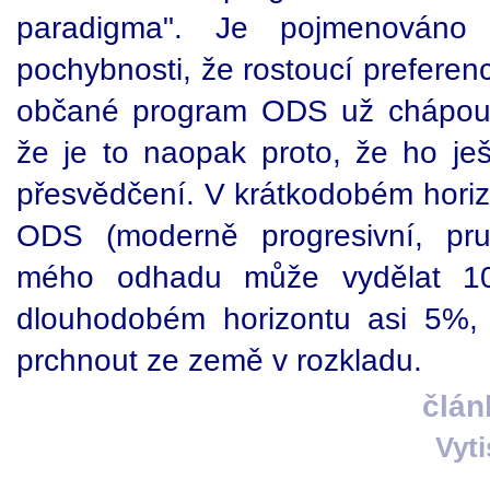
paradigma". Je pojmenováno
pochybnosti, že rostoucí preferen
občané program ODS už chápou.
že je to naopak proto, že ho j
přesvědčení. V krátkodobém horiz
ODS (moderně progresivní, pruž
mého odhadu může vydělat 
dlouhodobém horizontu asi 5%, 
prchnout ze země v rozkladu.
člán
Vyt