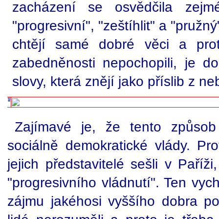
zacházení se osvědčila zejm
"progresivní", "zeštíhlit" a "pružn
chtějí samé dobré věci a pr
zabedněnosti nepochopili, je dob
slovy, která znějí jako příslib z ne
Zajímavé je, že tento způsob 
sociálně demokratické vlády. Pro
jejich představitelé sešli v Paříž
"progresivního vládnutí". Ten vyc
zájmu jakéhosi vyššího dobra po