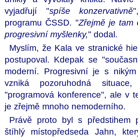
vyjadřují "
spíše konzervativně
programu ČSSD. "
Zřejmě je tam 
progresivní myšlenky,
" dodal.
Myslím, že Kala ve stranické hie
postupoval. Kdepak se "součas
moderní. Progresivní je s niký
vzniká pozoruhodná situace
"programová konference", ale v 
je zřejmě mnoho nemoderního.
Právě proto byl s předstihem 
štíhlý místopředseda Jahn, kte