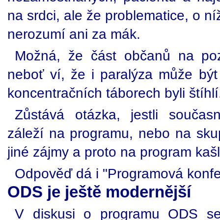
na srdci, ale že problematice, o ní
nerozumí ani za mák.
Možná, že část občanů na poz
neboť ví, že i paralýza může být
koncentračních táborech byli štíhlí
Zůstává otázka, jestli souč
záleží na programu, nebo na skup
jiné zájmy a proto na program kašl
Odpověď dá i "Programová konf
ODS je ještě modernější
V diskusi o programu ODS se 