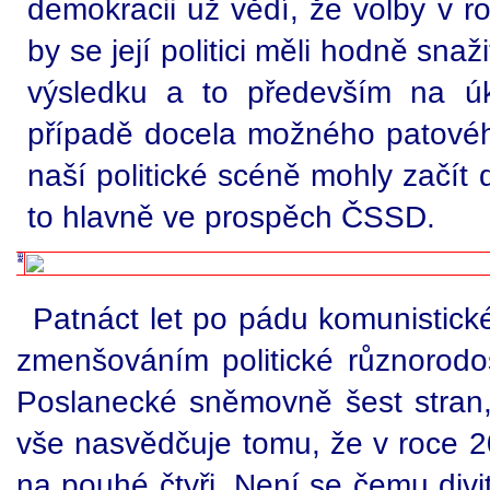
demokracii už vědí, že volby v r
by se její politici měli hodně sna
výsledku a to především na 
případě docela možného patového
naší politické scéně mohly začít d
to hlavně ve prospěch ČSSD.
Patnáct let po pádu komunistick
zmenšováním politické různorodos
Poslanecké sněmovně šest stran
vše nasvědčuje tomu, že v roce 2
na pouhé čtyři. Není se čemu divit