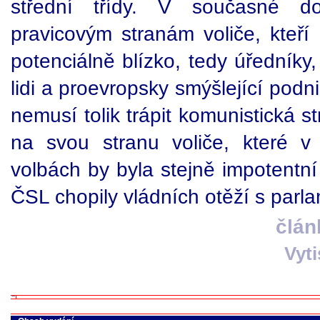
střední třídy. V současné do
pravicovým stranám voliče, kteří 
potenciálně blízko, tedy úředníky,
lidi a proevropsky smýšlející podn
nemusí tolik trápit komunistická st
na svou stranu voliče, které v j
volbách by byla stejně impotent
ČSL chopily vládních otěží s parl
člán
Vyt