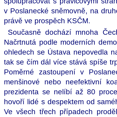
spolupracovat s pravicovými strana
v Poslanecké sněmovně, na druhé 
právě ve prospěch KSČM.
Současně dochází mnoha Čechů
Načrtnutá podle moderních demo
ohledech se Ústava nepovedla na
tak se čím dál více stává spíše t
Poměrné zastoupení v Poslane
menšinové nebo neefektivní koa
prezidenta se nelíbí až 80 pro
hovoří lidé s despektem od saméh
Ve všech třech případech proděl