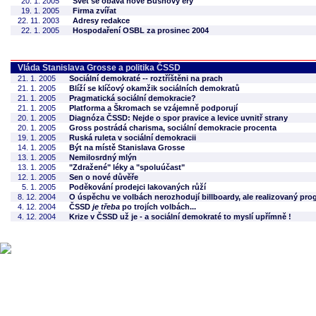
20. 1. 2005
Svět se obává nové Bushovy éry
19. 1. 2005
Firma zvířat
22. 11. 2003
Adresy redakce
22. 1. 2005
Hospodaření OSBL za prosinec 2004
Vláda Stanislava Grosse a politika ČSSD
21. 1. 2005
Sociální demokraté -- roztříštěni na prach
21. 1. 2005
Blíží se klíčový okamžik sociálních demokratů
21. 1. 2005
Pragmatická sociální demokracie?
21. 1. 2005
Platforma a Škromach se vzájemně podporují
20. 1. 2005
Diagnóza ČSSD: Nejde o spor pravice a levice uvnitř strany
20. 1. 2005
Gross postrádá charisma, sociální demokracie procenta
19. 1. 2005
Ruská ruleta v sociální demokracii
14. 1. 2005
Být na místě Stanislava Grosse
13. 1. 2005
Nemilosrdný mlýn
13. 1. 2005
"Zdražené" léky a "spoluúčast"
12. 1. 2005
Sen o nové důvěře
5. 1. 2005
Poděkování prodejci lakovaných růží
8. 12. 2004
O úspěchu ve volbách nerozhodují billboardy, ale realizovaný pr
4. 12. 2004
ČSSD
je třeba
po trojích volbách...
4. 12. 2004
Krize v ČSSD už je - a sociální demokraté to myslí upřímně !