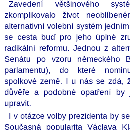
Zavedení většinového sy
zkomplikovalo život neoblíben
alternativní volební systém jedním
se cesta buď pro jeho úplné zr
radikální reformu. Jednou z alter
Senátu po vzoru německého Bu
parlamentu), do které nominuj
spolkové země. I u nás se zdá, že
důvěře a podobné opatření by j
upravit.
I v otázce volby prezidenta by s
Současná popularita Václava Kl