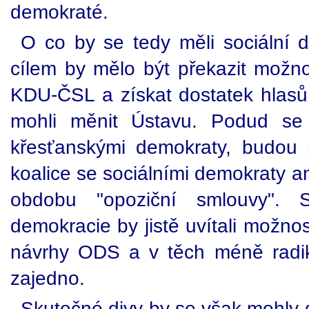
demokraté.
O co by se tedy měli sociální 
cílem by mělo být překazit možn
KDU-ČSL a získat dostatek hlas
mohli měnit Ústavu. Podud se
křesťanskými demokraty, budou 
koalice se sociálními demokraty a
obdobu "opoziční smlouvy". So
demokracie by jistě uvítali možnos
návrhy ODS a v těch méně radik
zajedno.
Skutečné divy by se však mohly 