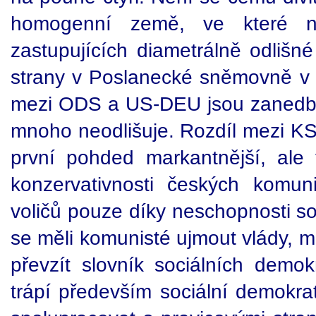
homogenní země, ve které n
zastupujících diametrálně odlišn
strany v Poslanecké sněmovně v p
mezi ODS a US-DEU jsou zanedb
mnoho neodlišuje. Rozdíl mezi 
první pohded markantnější, ale t
konzervativnosti českých komunis
voličů pouze díky neschopnosti s
se měli komunisté ujmout vlády, m
převzít slovník sociálních demok
trápí především sociální demokra