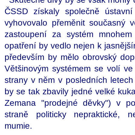
ČSSD získaly společně ústavní
vyhovovalo přeměnit současný 
zastoupení za systém mnohem 
opatření by vedlo nejen k jasnějš
především by mělo obrovský d
Většinovým systémem se volí ve
strany v něm v posledních letech 
by se tak zbavily jedné velké kuk
Zemana "prodejné děvky") v po
straně politicky nepraktické, n
mumie.