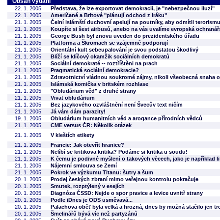
Obsah vydání
22. 1. 2005
Představa, že lze exportovat demokracii, je "nebezpečnou iluzí"
22. 1. 2005
Američané a Britové "plánují odchod z Iráku"
21. 1. 2005
Čelní islámští duchovní apelují na poutníky, aby odmítli terorism
21. 1. 2005
Koupíte si šest airbusů, anebo na vás uvalíme evropská ochranář
21. 1. 2005
George Bush byl znovu uveden do prezidentského úřadu
21. 1. 2005
Platforma a Škromach se vzájemně podporují
21. 1. 2005
Orientální kult sebeupalování je svou podstatou škodlivý
21. 1. 2005
Blíží se klíčový okamžik sociálních demokratů
21. 1. 2005
Sociální demokraté -- roztříštěni na prach
21. 1. 2005
Pragmatická sociální demokracie?
21. 1. 2005
Zdravotnictví vládnou soukromé zájmy, nikoli všeobecná snaha o 
21. 1. 2005
Islámská komička v britském rozhlase
21. 1. 2005
"Obludárium věd" z druhé strany
21. 1. 2005
Vivat obludárium
21. 1. 2005
Bez jazykového ozvláštnění není Švecův text ničím
21. 1. 2005
Já vám dám parazity!
19. 1. 2005
Obludárium humanitních věd a arogance přírodních vědců
21. 1. 2005
CME versus ČR: Několik otázek
21. 1. 2005
V kleštích etikety
21. 1. 2005
Francie: Jak otevřít hranice?
21. 1. 2005
Nelíbí se kritikova kritika? Podáme si kritika u soudu!
21. 1. 2005
K čemu je podivné myšlení o takových věcech, jako je například li
21. 1. 2005
Nájemní smlouva se Zemí
21. 1. 2005
Pokrok ve výzkumu Titanu: šutry a šum
20. 1. 2005
Prodej českých zbraní mimo veřejnou kontrolu pokračuje
20. 1. 2005
Smutek, rozptýlený v esejích
20. 1. 2005
Diagnóza ČSSD: Nejde o spor pravice a levice uvnitř strany
20. 1. 2005
Podle iDnes je ODS usměvavá...
20. 1. 2005
Palachova oběť byla velká a hrozná, dnes by možná stačilo jen tro
20. 1. 2005
Šmelinářů bývá víc než partyzánů