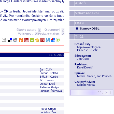
ti Jorga Haidera v rakouské vládě? Všechny ty
Autoři
R zvítězila. Jediní lidé, kteří mají co ztratit,
Vzkaz redakci
jí vliv. Pro normálního českého voliče to bude
zřejmě daleko méně zkorumpovaných. Hra zájmů a
OSBL
Stanovy OSBL
články autora
O autorovi
Vytisknout
Poslat e-mailem
Tiráž
Britské listy
http://www.blisty.cz/
ISSN 1213-1792
14. 5. 2004
Šéfredaktor:
Jan Čulík
Redaktor:
Karel Dolejší
Jan Čulík
Štěpán Kotrba
Správa:
Michal Panoch, Jan Panoch
Štěpán Kotrba
Jiří Jírovec
Grafický návrh:
Oskar Krejčí
Štěpán Kotrba
Fabiano Golgo
Ludmila Štěrbová
Pavel Urban
Ladislav Žák