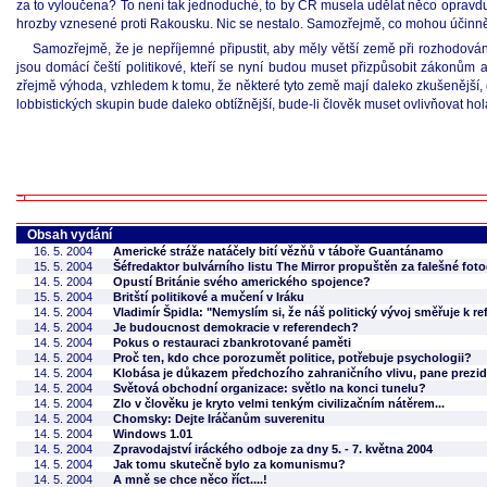
za to vyloučena? To není tak jednoduché, to by ČR musela udělat něco opravdu
hrozby vznesené proti Rakousku. Nic se nestalo. Samozřejmě, co mohou účinn
Samozřejmě, že je nepříjemné připustit, aby měly větší země při rozhodování v 
jsou domácí čeští politikové, kteří se nyní budou muset přizpůsobit zákonům a
zřejmě výhoda, vzhledem k tomu, že některé tyto země mají daleko zkušenější, 
lobbistických skupin bude daleko obtížnější, bude-li člověk muset ovlivňovat h
Obsah vydání
16. 5. 2004
Americké stráže natáčely bití vězňů v táboře Guantánamo
15. 5. 2004
Šéfredaktor bulvárního listu The Mirror propuštěn za falešné foto
14. 5. 2004
Opustí Británie svého amerického spojence?
15. 5. 2004
Britští politikové a mučení v Iráku
14. 5. 2004
Vladimír Špidla: "Nemyslím si, že náš politický vývoj směřuje k r
14. 5. 2004
Je budoucnost demokracie v referendech?
14. 5. 2004
Pokus o restauraci zbankrotované paměti
14. 5. 2004
Proč ten, kdo chce porozumět politice, potřebuje psychologii?
14. 5. 2004
Klobása je důkazem předchozího zahraničního vlivu, pane prezide
14. 5. 2004
Světová obchodní organizace: světlo na konci tunelu?
14. 5. 2004
Zlo v člověku je kryto velmi tenkým civilizačním nátěrem...
14. 5. 2004
Chomsky: Dejte Iráčanům suverenitu
14. 5. 2004
Windows 1.01
14. 5. 2004
Zpravodajství iráckého odboje za dny 5. - 7. května 2004
14. 5. 2004
Jak tomu skutečně bylo za komunismu?
14. 5. 2004
A mně se chce něco říct....!