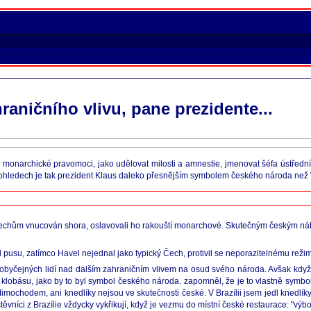
aničního vlivu, pane prezidente...
ité monarchické pravomoci, jako udělovat milosti a amnestie, jmenovat šéfa ústřed
 ohledech je tak prezident Klaus daleko přesnějším symbolem českého národa než 
l Čechům vnucován shora, oslavovali ho rakouští monarchové. Skutečným českým náb
pusu, zatímco Havel nejednal jako typický Čech, protivil se neporazitelnému reži
obyčejných lidí nad dalším zahraničním vlivem na osud svého národa. Avšak když s
l klobásu, jako by to byl symbol českého národa. zapomněl, že je to vlastně symb
ochodem, ani knedlíky nejsou ve skutečnosti české. V Brazílii jsem jedl knedlíky 
ěvníci z Brazílie vždycky vykřikují, když je vezmu do místní české restaurace: "výb