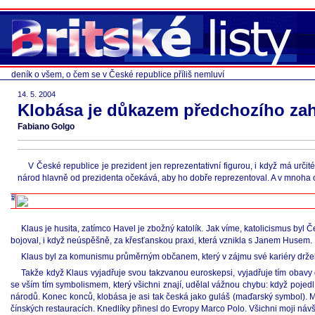
deník o všem, o čem se v České republice příliš nemluví
14. 5. 2004
Klobása je důkazem předchozího zahr
Fabiano Golgo
V České republice je prezident jen reprezentativní figurou, i když má urč
národ hlavně od prezidenta očekává, aby ho dobře reprezentoval. A v mnoha
Klaus je husita, zatímco Havel je zbožný katolík. Jak víme, katolicismus by
bojoval, i když neúspěšně, za křesťanskou praxi, která vznikla s Janem Husem.
Klaus byl za komunismu průměrným občanem, který v zájmu své kariéry držel 
Takže když Klaus vyjadřuje svou takzvanou euroskepsi, vyjadřuje tím obavy 
se vším tím symbolismem, který všichni znají, udělal vážnou chybu: když pojed
národů. Konec konců, klobása je asi tak česká jako guláš (maďarský symbol). Mim
čínských restauracích. Knedlíky přinesl do Evropy Marco Polo. Všichni moji návšt