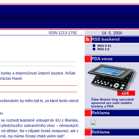
ISSN 1213-1792
14. 5. 2004
RSS backend
RSS 0.91
RSS 2.0
PDA verze
ní banky a doporučovat ústavní soudce. Avšak
Václav Havel.
Čtěte Britské listy speciálně
oženstvím by mělo být to, za které tento národ
upravené pro vaše mobilní
telefony a PDA
Reklama
mu.
e rozhodl teatrálně vstoupit do EU z Blaníka,
ol předchozího zahraničního vlivu -- německých
od dětství. Ne v nějaké české restauraci, ale v
Reklama
orně, my máme čínský chléb velmi rádi"...