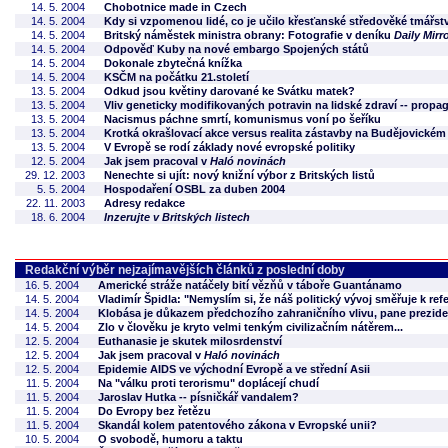
14. 5. 2004
Chobotnice made in Czech
14. 5. 2004
Kdy si vzpomenou lidé, co je učilo křesťanské středověké tmářstv
14. 5. 2004
Britský náměstek ministra obrany: Fotografie v deníku
Daily Mirr
14. 5. 2004
Odpověď Kuby na nové embargo Spojených států
14. 5. 2004
Dokonale zbytečná knížka
14. 5. 2004
KSČM na počátku 21.století
13. 5. 2004
Odkud jsou květiny darované ke Svátku matek?
13. 5. 2004
Vliv geneticky modifikovaných potravin na lidské zdraví -- prop
13. 5. 2004
Nacismus páchne smrtí, komunismus voní po šeříku
13. 5. 2004
Krotká okrašlovací akce versus realita zástavby na Budějovickém
13. 5. 2004
V Evropě se rodí základy nové evropské politiky
12. 5. 2004
Jak jsem pracoval v
Haló novinách
29. 12. 2003
Nenechte si ujít: nový knižní výbor z Britských listů
5. 5. 2004
Hospodaření OSBL za duben 2004
22. 11. 2003
Adresy redakce
18. 6. 2004
Inzerujte v Britských listech
Redakční výběr nejzajímavějších článků z poslední doby
16. 5. 2004
Americké stráže natáčely bití vězňů v táboře Guantánamo
14. 5. 2004
Vladimír Špidla: "Nemyslím si, že náš politický vývoj směřuje k re
14. 5. 2004
Klobása je důkazem předchozího zahraničního vlivu, pane preziden
14. 5. 2004
Zlo v člověku je kryto velmi tenkým civilizačním nátěrem...
12. 5. 2004
Euthanasie je skutek milosrdenství
12. 5. 2004
Jak jsem pracoval v
Haló novinách
12. 5. 2004
Epidemie AIDS ve východní Evropě a ve střední Asii
11. 5. 2004
Na "válku proti terorismu" doplácejí chudí
11. 5. 2004
Jaroslav Hutka -- písničkář vandalem?
11. 5. 2004
Do Evropy bez řetězu
11. 5. 2004
Skandál kolem patentového zákona v Evropské unii?
10. 5. 2004
O svobodě, humoru a taktu