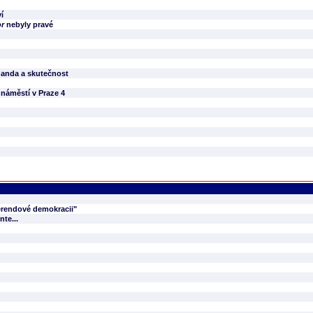
í
or
nebyly pravé
aganda a skutečnost
 náměstí v Praze 4
ferendové demokracii"
te...