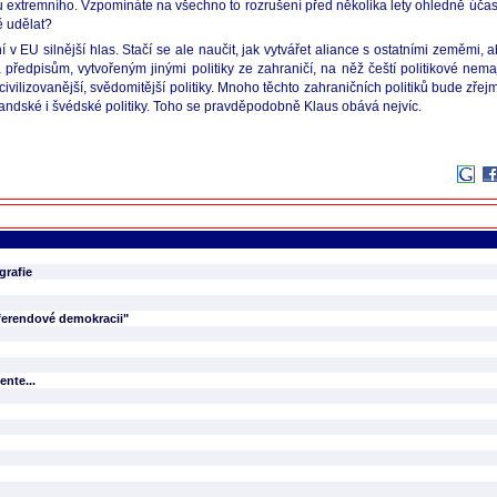
 extremního. Vzpomínáte na všechno to rozrušení před několika lety ohledně účas
ě udělat?
EU silnější hlas. Stačí se ale naučit, jak vytvářet aliance s ostatními zeměmi, aby Č
 předpisům, vytvořeným jinými politiky ze zahraničí, na něž čeští politikové nema
civilizovanější, svědomitější politiky. Mnoho těchto zahraničních politiků bude 
olandské i švédské politiky. Toho se pravděpodobně Klaus obává nejvíc.
grafie
eferendové demokracii"
nte...