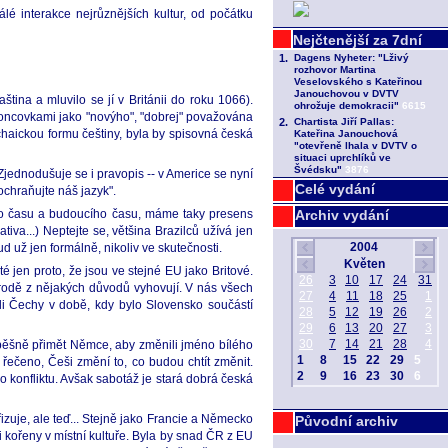
lé interakce nejrůznějších kultur, od počátku
tina a mluvilo se jí v Británii do roku 1066).
s koncovkami jako "novýho", "dobrej" považována
haickou formu češtiny, byla by spisovná česká
ednodušuje se i pravopis -- v Americe se nyní
Celé vydání
"ochraňujte náš jazyk".
ho času a budoucího času, máme taky presens
Archiv vydání
iva...) Neptejte se, většina Brazilců užívá jen
d už jen formálně, nikoliv ve skutečnosti.
áté jen proto, že jsou ve stejné EU jako Britové.
národě z nějakých důvodů vyhovují. V nás všech
stali Čechy v době, kdy bylo Slovensko součástí
spěšně přimět Němce, aby změnili jméno bílého
 řečeno, Češi změní to, co budou chtít změnit.
 konfliktu. Avšak sabotáž je stará dobrá česká
zuje, ale teď... Stejně jako Francie a Německo
Původní archiv
i kořeny v místní kultuře. Byla by snad ČR z EU