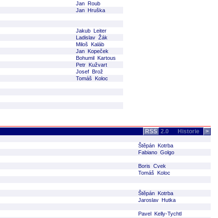
Jan Roub
Jan Hruška
Jakub Leiter
Ladislav Žák
Miloš Kaláb
Jan Kopeček
Bohumil Kartous
Petr Kužvart
Josef Brož
Tomáš Koloc
RSS
2.0
Historie
>
Štěpán Kotrba
Fabiano Golgo
Boris Cvek
Tomáš Koloc
Štěpán Kotrba
Jaroslav Hutka
Pavel Kelly-Tychtl