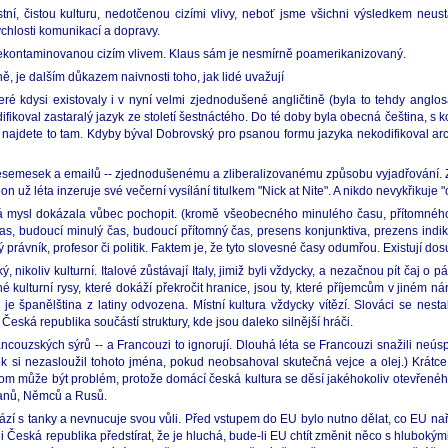
, čistou kulturu, nedotčenou cizími vlivy, neboť jsme všichni výsledkem neustá
rychlosti komunikací a dopravy.
, nekontaminovanou cizím vlivem. Klaus sám je nesmírně poamerikanizovaný.
ě, je dalším důkazem naivnosti toho, jak lidé uvažují
ré kdysi existovaly i v nyní velmi zjednodušené angličtině (byla to tehdy anglosaš
ifikoval zastaralý jazyk ze století šestnáctého. Do té doby byla obecná čeština, 
 najdete to tam. Kdyby býval Dobrovský pro psanou formu jazyka nekodifikoval arc
 esemesek a emailů -- zjednodušenému a zliberalizovanému způsobu vyjadřování. Zj
eon už léta inzeruje své večerní vysílání titulkem "Nick at Nite". A nikdo nevykřikuje 
cká mysl dokázala vůbec pochopit. (kromě všeobecného minulého času, přítomné
čas, budoucí minulý čas, budoucí přítomný čas, presens konjunktiva, prezens indikat
rávník, profesor či politik. Faktem je, že tyto slovesné časy odumřou. Existují dosu
nikoliv kulturní. Italové zůstávají Italy, jimiž byli vždycky, a nezačnou pít čaj o p
é kulturní rysy, které dokáží překročit hranice, jsou ty, které příjemcům v jiném 
dyž je španělština z latiny odvozena. Místní kultura vždycky vítězí. Slováci se ne
Česká republika součástí struktury, kde jsou daleko silnější hráči.
ouzských sýrů -- a Francouzi to ignorují. Dlouhá léta se Francouzi snažili neú
ek si nezasloužil tohoto jména, pokud neobsahoval skutečná vejce a olej.) Krátce
tom může být problém, protože domácí česká kultura se děsí jakéhokoliv otevřeného
ušanů, Němců a Rusů.
ází s tanky a nevnucuje svou vůli. Před vstupem do EU bylo nutno dělat, co EU naři
i Česká republika předstírat, že je hluchá, bude-li EU chtít změnit něco s hlubokým