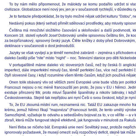
To by nám mělo připomenout, že málokdy se komu podařilo udržet si vlastní
civilizace. Globalizace není nový jev, jen je v současnosti rychlejší, v důsledku 
Je to fantazie předpokládat, že by bylo možné nějak udržet kulturu "čistou"
Nedávný pokus (který selhal) přimět sdělovací prostředky, aby mluvily spisovn
Čeština má množství složitého časování a skloňování a další podivnosti, kte
Koncem 18. století vytvořil Josef Dobrovský uměle spisovnou češtinu tím, že kod
za bezpříznakový, spisovný český jazyk. Čtěte knížky z doby před Dobrovským,
deklinace v současnosti o dost jednodušší.
Jazyky se však vyvíjejí a je téměř nemožné zabránit -- zejména s příchodem
daleko častěji píše "nite" místo "night" -- noc. Televizní stanice pro děti Nickelod
V portugalštině máme daleko víc slovesných časů, než by česká či angli
imperfect, dále imperfektní minulý čas, téměř perfektní čas, více než perfektní 
čtyři slovesné časy, i když rozumíme všem těmto časům, když jich používá nějaký p
Onen tolik obávaný vliv od větších zemí Evropské unie bude vždy jen politický, 
Francouzi nejsou o nic méně francouzští jen proto, že jsou v EU i Němci. Jedin
existuje přirozený filtr, proto mluví Španělé španělsky a nikoliv latinsky, i k
Československa. Stejně tak nepřijdou ani nyní Češi o svou českost, když je nyní 
To, že EU zkoumá místní rum, neznamená nic. Tatáž EU zakazuje mnoho franc
krému, jemuž Němci říkají "majonéza" (Francouzi tvrdili, že tento umělý výrob
Samozřejmě, vyžaduje to odvahu a sebedůvěru bojovat za to, v co věříte -- a v 
zbraň, která může fungovat stejně efektivně, jak fungovala v minulosti za Rak
Není třeba se ničeho bát. Evropská unie není Sovětský svaz, protože nepřich
ignorovaly požadavek, že musejí omezit svůj rozpočtový deficit, stejně tak může 