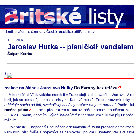
deník o všem, o čem se v České republice příliš nemluví
11. 5. 2004
Jaroslav Hutka -- písničkář vandale
Štěpán Kotrba
reakce na článek Jaroslava Hutky
Do Evropy bez řetězu
V horní části Václavského náměstí v Praze stojí socha svatého Václava. V roc
lezli, jak se tomu děje dnes s turisty na Karlově mostě. Proto bronzové lístky,
odděluje sochu od lidí, symbolicky odděluje světce od jeho národa
". Podle Hut
rudého plátna
. To bylo před rokem a Hutkovi přišlo pomoci jen několik skalní
2004 v 16 hodin, k prvnímu výročí
balení řetězu narudo
, chce Hutka přijít k so
médiím.
Jak prosté -- nepodaří-li se názor v demokratické zemi prosadit demokratick
karikaturu písničkáře a bojovníka za demokracii policie u svatého Václava zatkn