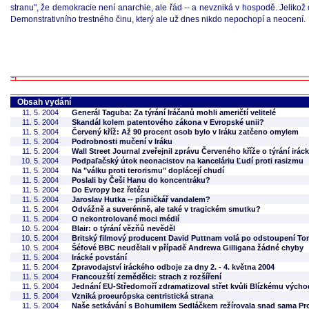
stranu", že demokracie není anarchie, ale řád -- a nevzniká v hospodě. Jelik
Demonstrativního trestného činu, který ale už dnes nikdo nepochopí a neocení.
Obsah vydání
11. 5. 2004
Generál Taguba: Za týrání Iráčanů mohli američtí velitelé
11. 5. 2004
Skandál kolem patentového zákona v Evropské unii?
11. 5. 2004
Červený kříž: Až 90 procent osob bylo v Iráku zatčeno omylem
11. 5. 2004
Podrobnosti mučení v Iráku
11. 5. 2004
Wall Street Journal zveřejnil zprávu Červeného kříže o týrání irá
10. 5. 2004
Podpaľačský útok neonacistov na kanceláriu Ľudí proti rasizmu
11. 5. 2004
Na "válku proti terorismu" doplácejí chudí
11. 5. 2004
Poslali by Češi Hanu do koncentráku?
11. 5. 2004
Do Evropy bez řetězu
11. 5. 2004
Jaroslav Hutka -- písničkář vandalem?
11. 5. 2004
Odvážně a suverénně, ale také v tragickém smutku?
11. 5. 2004
O nekontrolované moci médií
10. 5. 2004
Blair: o týrání vězňů nevěděl
10. 5. 2004
Britský filmový producent David Puttnam volá po odstoupení To
10. 5. 2004
Šéfové BBC neudělali v případě Andrewa Gilligana žádné chyby
11. 5. 2004
Irácké povstání
11. 5. 2004
Zpravodajství iráckého odboje za dny 2. - 4. května 2004
11. 5. 2004
Francouzští zemědělci: strach z rozšíření
11. 5. 2004
Jednání EU-Středomoří zdramatizoval střet kvůli Blízkému vých
11. 5. 2004
Vzniká proeurópska centristická strana
11. 5. 2004
Naše setkávání s Bohumilem Sedláčkem režírovala snad sama Pro