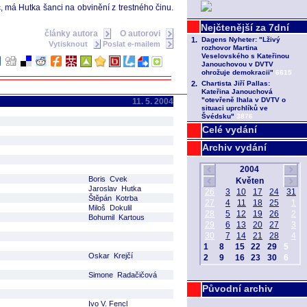
 má Hutka šanci na obvinění z trestného činu.
články autora
O autorovi
Vytisknout
Poslat e-mailem
11. 5. 2004
Celé vydání
Archiv vydání
Boris Cvek
Jaroslav Hutka
Štěpán Kotrba
Miloš Dokulil
Bohumil Kartous
Oskar Krejčí
Simone Radačičová
Původní archiv
Ivo V. Fencl