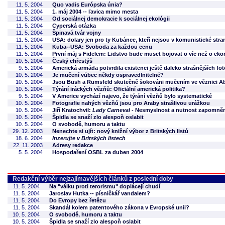
11. 5. 2004
Quo vadis Európska únia?
11. 5. 2004
1. máj 2004 -- ľavica mimo mesta
11. 5. 2004
Od sociálnej demokracie k sociálnej ekológii
11. 5. 2004
Cyperská otázka
11. 5. 2004
Špinavá tvár vojny
11. 5. 2004
USA: dolary jen pro ty Kubánce, kteří nejsou v komunistické stra
11. 5. 2004
Kuba--USA: Svoboda za každou cenu
11. 5. 2004
První máj s Fidelem: Lidstvo bude muset bojovat o víc než o ek
10. 5. 2004
Český chřestýš
9. 5. 2004
Americká armáda potvrdila existenci ještě daleko strašnějších fot
10. 5. 2004
Je mučení vůbec někdy ospravedlnitelné?
10. 5. 2004
Jsou Bush a Rumsfeld skutečně šokováni mučením ve věznici A
10. 5. 2004
Týrání iráckých vězňů: Oficiální americká politika?
9. 5. 2004
V Americe vychází najevo, že týrání vězňů bylo systematické
10. 5. 2004
Fotografie nahých vězňů jsou pro Araby strašlivou urážkou
10. 5. 2004
Jiří Kratochvil:
Lady Carneval
- Nesmyslnost a nutnost zapomně
10. 5. 2004
Špidla se snaží zlo alespoň oslabit
10. 5. 2004
O svobodě, humoru a taktu
29. 12. 2003
Nenechte si ujít: nový knižní výbor z Britských listů
18. 6. 2004
Inzerujte v Britských listech
22. 11. 2003
Adresy redakce
5. 5. 2004
Hospodaření OSBL za duben 2004
Redakční výběr nejzajímavějších článků z poslední doby
11. 5. 2004
Na "válku proti terorismu" doplácejí chudí
11. 5. 2004
Jaroslav Hutka -- písničkář vandalem?
11. 5. 2004
Do Evropy bez řetězu
11. 5. 2004
Skandál kolem patentového zákona v Evropské unii?
10. 5. 2004
O svobodě, humoru a taktu
10. 5. 2004
Špidla se snaží zlo alespoň oslabit