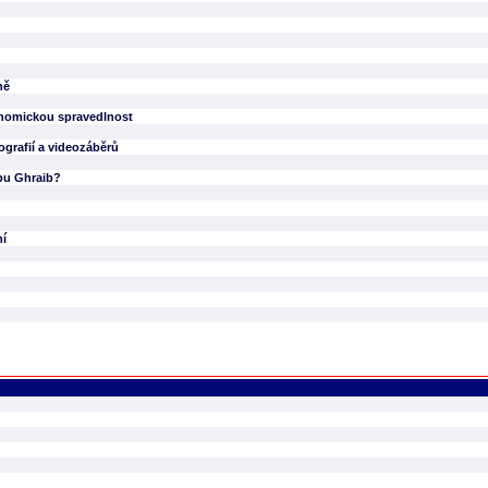
ně
onomickou spravedlnost
ografií a videozáběrů
bu Ghraib?
ní