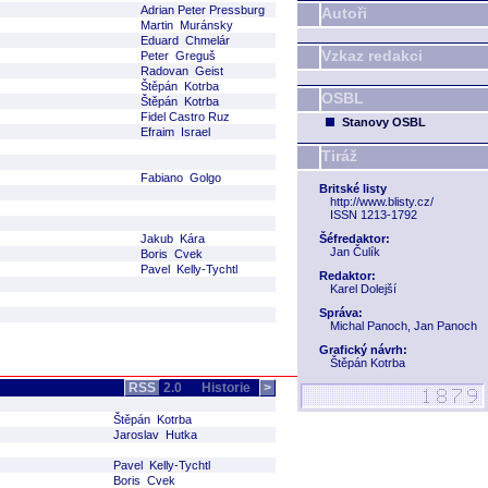
Adrian Peter Pressburg
Autoři
Martin Muránsky
Eduard Chmelár
Vzkaz redakci
Peter Greguš
Radovan Geist
Štěpán Kotrba
OSBL
Štěpán Kotrba
Fidel Castro Ruz
Stanovy OSBL
Efraim Israel
Tiráž
Fabiano Golgo
Britské listy
http://www.blisty.cz/
ISSN 1213-1792
Jakub Kára
Šéfredaktor:
Jan Čulík
Boris Cvek
Pavel Kelly-Tychtl
Redaktor:
Karel Dolejší
Správa:
Michal Panoch, Jan Panoch
Grafický návrh:
Štěpán Kotrba
RSS
2.0
Historie
>
Štěpán Kotrba
Jaroslav Hutka
Pavel Kelly-Tychtl
Boris Cvek