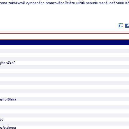
ož cena zakázkově vyrobeného bronzového řetězu určitě nebude menší než 5000 Kč,
ckých vězňů
nyho Blaira
odu
zřetelnost