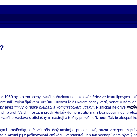
m?
e 1969 byl kolem sochy svatého Václava nainstalován řetěz ve tvaru lipových listů.
 které míří svými špičkami vzhůru. Hutkovi řetěz kolem sochy vadí, neboť v něm vidí
ky řetěz "
mluví o ruské okupaci a komunistickém útlaku
". Písničkář nejdříve
vyzýva
ch přátel. Všichni ostatní přešli Hutkův demonstrativní čin bez povšimnutí, protože
še svatého Václava s příslušnými nástroji a řetězy prostě odříznout. Tak to alespoň 
ými prostředky, stačí vzít příslušný nástroj a prosadit svůj názor v rozporu s prá
e a obviní jej z poškozování cizí věci - vandalství. Jen tak pochopí tento bývalý 