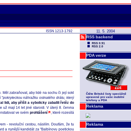
ISSN 1213-1792
11. 5. 2004
RSS backend
RSS 0.91
RSS 2.0
PDA verze
 Měl zabraňovat, aby lidé na sochu či její sokl
Čtěte Britské listy speciálně
upravené pro vaše mobilní
 "
pokryteckou náhražku ostnatého drátu, který
telefony a PDA
l lidi, aby přišli a sybolicky zabalili řetěz do
Reklama
 už mají 14 let jiné starosti. V úterý 8. června
konstatoval ve svém
prohlášení
, které rozesílá
Reklama
vem - revoluční cestou, násilím. Doufám, že tu
bard a nynější kandidát za "Balbínovu poetickou