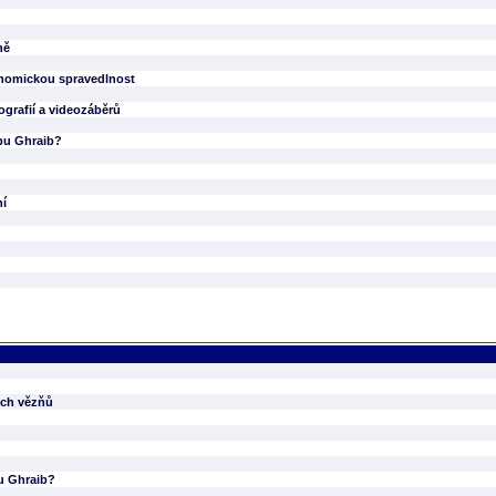
ně
onomickou spravedlnost
ografií a videozáběrů
bu Ghraib?
ní
kých vězňů
u Ghraib?