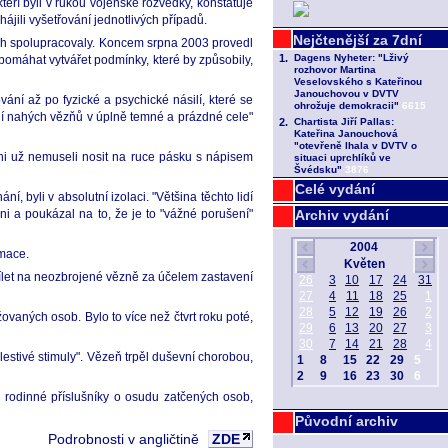
eří byli v rukou vojenské rozvědky, konstatuje
jili vyšetřování jednotlivých případů.
ích spolupracovaly. Koncem srpna 2003 provedl
 pomáhat vytvářet podmínky, které by způsobily,
ní až po fyzické a psychické násilí, které se
ání nahých vězňů v úplně temné a prázdné cele"
ni už nemuseli nosit na ruce pásku s nápisem
Celé vydání
byli v absolutní izolaci. "Většina těchto lidí
i a poukázal na to, že je to "vážné porušení"
Archiv vydání
rmace.
třílet na neozbrojené vězně za účelem zastavení
vaných osob. Bylo to více než čtvrt roku poté,
estivé stimuly". Vězeň trpěl duševní chorobou,
ly rodinné příslušníky o osudu zatčených osob,
Původní archiv
Podrobnosti v angličtině
ZDE