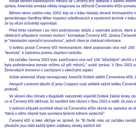
Avšak během následujících měsíců se Červený kříž setkával s daleko větším o
zpráva. Americká armáda někdy reagovala na stížnosti Červeného kříže pomalu a 
Během skoro celého roku 2003, kdy se v Iráku hledaly zbraně hromadného ni
generálmajor Geoffrey Miller inspekci vyšetřovacích a vazebních technik v Iráku
že by vězni ochotněji vypovídali.
Před tímto návrhem i po něm podrobovaly stráže z vojenské policie, které p
některých případech rovnalo mučení," konstatuje Červený kříž. Zpráva Červenéh
je "standardní operační procedurou", jejímž cílem je získávat informace.
V květnu poslal Červený kříž memorandum, které popisovalo více než 200 p
"terorista", k žadnému jinému zlepšení nedošlo.
Od začátku června 2003 bylo zadržováno více než 100 "důležitých" vězňů v be
byla podrobována tomuto režimu už pět měsíců," uvádí zpráva. V říjnu 2003 pr
Ženevských konvencí o zacházení s válečnými zajatci.
Avšak americké úřady nereagovaly. Američtí činitelé sdělili Červenému kříži
Alespoň v jednom táboře (Camp Cropper) vzali velitelé vážně kritiku Červenéh
protestů.
Ve vězení Abu Ghraib v Bagdádě nepodnikli vojenští činitelé žádné kroky, do
co si Červený kříž stěžoval, že navštívil toto vězení v říjnu 2003 a viděl, že js
V jednom případě prohlédl lékař od Červeného kříže vězně na samotce ve věze
"která u něho zřejmě byla vyvolána týráním během výslechů".
Červený kříž si také stěžyje ve zprávě, že "tři čtvrtě roku od začátku nyn
přestože jsou dále každý týden zatýkány stovky dalších lidí.