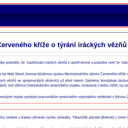
Červeného kříže o týrání iráckých vězňů
ky potvrdilo, že "zadržování nahých vězňů v úplně temné a prázdné cele" je "stan
 list Wall Street Journal důvěrnou zprávu Mezinárodního výboru Červeného kříže o
kých vězňů ve spojeneckých vězeních už před rokem. Zejména, konstatuje zpráva, 
u starší, než stížnost individuálního amerického vojáka, vznesená v lednu 2004, na 
jeneckými vojsky vysokým pracovníkům amerického vojenského velitelství v
březnu 
o velitele v Kataru přineslo rychle výsledky. "Okamžitě přestali [Britové] v Umm