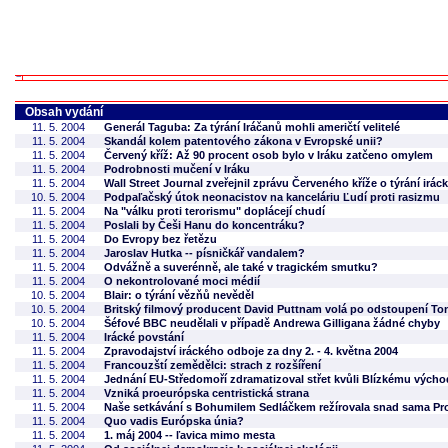
Obsah vydání
11. 5. 2004
Generál Taguba: Za týrání Iráčanů mohli američtí velitelé
11. 5. 2004
Skandál kolem patentového zákona v Evropské unii?
11. 5. 2004
Červený kříž: Až 90 procent osob bylo v Iráku zatčeno omylem
11. 5. 2004
Podrobnosti mučení v Iráku
11. 5. 2004
Wall Street Journal zveřejnil zprávu Červeného kříže o týrání irá
10. 5. 2004
Podpaľačský útok neonacistov na kanceláriu Ľudí proti rasizmu
11. 5. 2004
Na "válku proti terorismu" doplácejí chudí
11. 5. 2004
Poslali by Češi Hanu do koncentráku?
11. 5. 2004
Do Evropy bez řetězu
11. 5. 2004
Jaroslav Hutka -- písničkář vandalem?
11. 5. 2004
Odvážně a suverénně, ale také v tragickém smutku?
11. 5. 2004
O nekontrolované moci médií
10. 5. 2004
Blair: o týrání vězňů nevěděl
10. 5. 2004
Britský filmový producent David Puttnam volá po odstoupení To
10. 5. 2004
Šéfové BBC neudělali v případě Andrewa Gilligana žádné chyby
11. 5. 2004
Irácké povstání
11. 5. 2004
Zpravodajství iráckého odboje za dny 2. - 4. května 2004
11. 5. 2004
Francouzští zemědělci: strach z rozšíření
11. 5. 2004
Jednání EU-Středomoří zdramatizoval střet kvůli Blízkému vých
11. 5. 2004
Vzniká proeurópska centristická strana
11. 5. 2004
Naše setkávání s Bohumilem Sedláčkem režírovala snad sama Pro
11. 5. 2004
Quo vadis Európska únia?
11. 5. 2004
1. máj 2004 -- ľavica mimo mesta