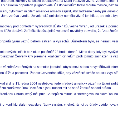
dporem, kdykoliv se snažil poukazovat na týrání iráckých vězňů, zejména těch, kt
v několika případech je ignorovala. Často velitelům trvalo dlouhé měsíce, než zahá
čení, bylo hlavním cílem americké armády zajistit, aby zadržené osoby při výsleš
. Jeho zpráva uvedla, že vojenská policie by neměla vězně jen hlídat, ale měla by
racovaly pod dohledem výzvědných důstojníků, vězně "týrání, od urážek a ponižová
o kříže dodává, že "několik důstojníků vojenské rozvědky potvrdilo, že "zadržov
řípadů týrání vězňů během zatčení a výslechů. Důsledkem bylo, že neiráčtí věz
tonových celách bez oken po téměř 23 hodin denně. Mimo doby, kdy byli vyslýchání, 
otestoval Červený kříý písemně koaličním činitelům proti tomuto zacházení s vězn
, že věznění zadržených na samotce je nutné, aby si mezi sebou nevyměňovali info
o kříže a poslechli i žádost Červeného kříže, aby vězeňské stráže opustili zvyk s
kud si dne 13. ledna 2004 nestěžoval jeden řadový americký vězeň na týrání zadržo
ou vězni zadržovaní nazí v celách a jsou nuceni mít na sobě ženské spodní prádlo.
ní Abu Ghraib, který měl puls 120 tepů za minutu a "nereagoval na slovní ani bol
ějšího konfliktu stále neexistuje řádný systém, v jehož rámci by úřady uvědomova