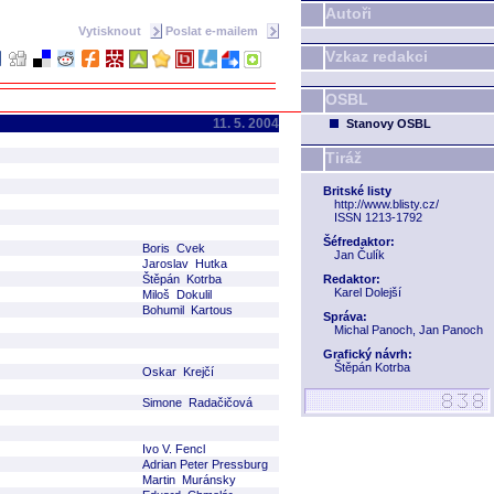
Autoři
Vytisknout
Poslat e-mailem
Vzkaz redakci
OSBL
11. 5. 2004
Stanovy OSBL
Tiráž
Britské listy
http://www.blisty.cz/
ISSN 1213-1792
Šéfredaktor:
Boris Cvek
Jan Čulík
Jaroslav Hutka
Štěpán Kotrba
Redaktor:
Karel Dolejší
Miloš Dokulil
Bohumil Kartous
Správa:
Michal Panoch, Jan Panoch
Grafický návrh:
Štěpán Kotrba
Oskar Krejčí
Simone Radačičová
Ivo V. Fencl
Adrian Peter Pressburg
Martin Muránsky