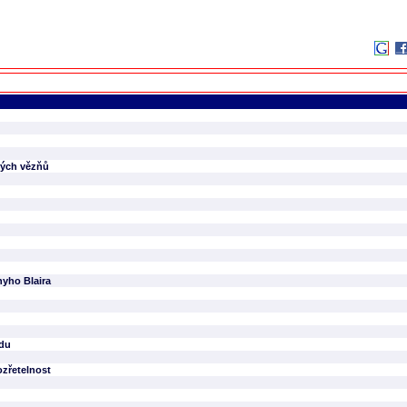
ckých vězňů
nyho Blaira
odu
zřetelnost