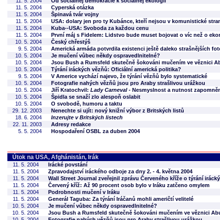
11. 5. 2004
Od sociálnej demokracie k sociálnej ekológii
11. 5. 2004
Cyperská otázka
11. 5. 2004
Špinavá tvár vojny
11. 5. 2004
USA: dolary jen pro ty Kubánce, kteří nejsou v komunistické stra
11. 5. 2004
Kuba--USA: Svoboda za každou cenu
11. 5. 2004
První máj s Fidelem: Lidstvo bude muset bojovat o víc než o ek
10. 5. 2004
Český chřestýš
9. 5. 2004
Americká armáda potvrdila existenci ještě daleko strašnějších fot
10. 5. 2004
Je mučení vůbec někdy ospravedlnitelné?
10. 5. 2004
Jsou Bush a Rumsfeld skutečně šokováni mučením ve věznici A
10. 5. 2004
Týrání iráckých vězňů: Oficiální americká politika?
9. 5. 2004
V Americe vychází najevo, že týrání vězňů bylo systematické
10. 5. 2004
Fotografie nahých vězňů jsou pro Araby strašlivou urážkou
10. 5. 2004
Jiří Kratochvil:
Lady Carneval
- Nesmyslnost a nutnost zapomně
10. 5. 2004
Špidla se snaží zlo alespoň oslabit
10. 5. 2004
O svobodě, humoru a taktu
29. 12. 2003
Nenechte si ujít: nový knižní výbor z Britských listů
18. 6. 2004
Inzerujte v Britských listech
22. 11. 2003
Adresy redakce
5. 5. 2004
Hospodaření OSBL za duben 2004
Útok na USA, Afghánistán, Irák
11. 5. 2004
Irácké povstání
11. 5. 2004
Zpravodajství iráckého odboje za dny 2. - 4. května 2004
11. 5. 2004
Wall Street Journal zveřejnil zprávu Červeného kříže o týrání irác
11. 5. 2004
Červený kříž: Až 90 procent osob bylo v Iráku zatčeno omylem
11. 5. 2004
Podrobnosti mučení v Iráku
11. 5. 2004
Generál Taguba: Za týrání Iráčanů mohli američtí velitelé
10. 5. 2004
Je mučení vůbec někdy ospravedlnitelné?
10. 5. 2004
Jsou Bush a Rumsfeld skutečně šokováni mučením ve věznici Ab
10. 5. 2004
Fotografie nahých vězňů jsou pro Araby strašlivou urážkou