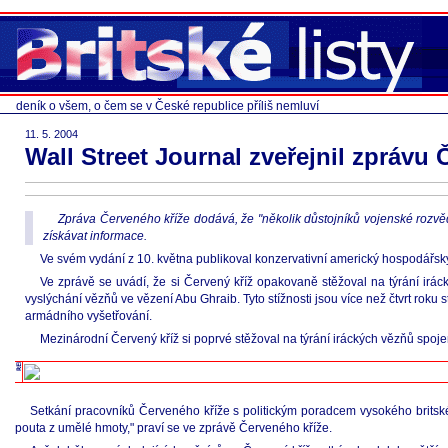
deník o všem, o čem se v České republice příliš nemluví
11. 5. 2004
Wall Street Journal zveřejnil zprávu 
Zpráva Červeného kříže dodává, že "několik důstojníků vojenské rozvěd
získávat informace.
Ve svém vydání z 10. května publikoval konzervativní americký hospodářský
Ve zprávě se uvádí, že si Červený kříž opakovaně stěžoval na týrání irác
vyslýchání vězňů ve vězení Abu Ghraib. Tyto stížnosti jsou více než čtvrt rok
armádního vyšetřování.
Mezinárodní Červený kříž si poprvé stěžoval na týrání iráckých vězňů spo
Setkání pracovníků Červeného kříže s politickým poradcem vysokého britskéh
pouta z umělé hmoty," praví se ve zprávě Červeného kříže.