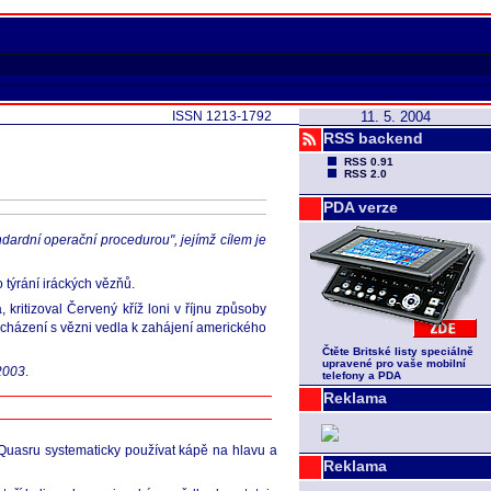
ISSN 1213-1792
11. 5. 2004
RSS backend
RSS 0.91
RSS 2.0
PDA verze
dardní operační procedurou", jejímž cílem je
 týrání iráckých vězňů.
kritizoval Červený kříž loni v říjnu způsoby
zacházení s vězni vedla k zahájení amerického
Čtěte Britské listy speciálně
upravené pro vaše mobilní
2003
.
telefony a PDA
Reklama
 Quasru systematicky používat kápě na hlavu a
Reklama