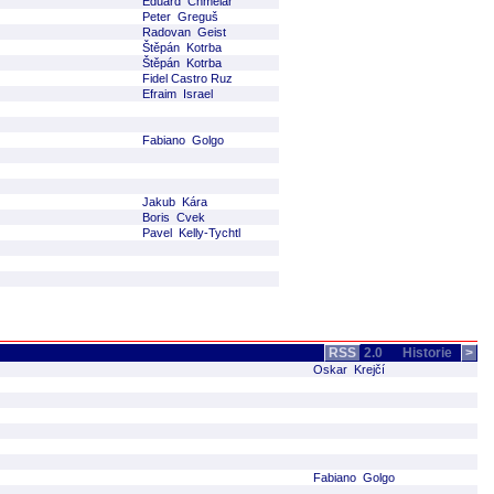
Eduard Chmelár
Peter Greguš
Radovan Geist
Štěpán Kotrba
Štěpán Kotrba
Fidel Castro Ruz
Efraim Israel
Fabiano Golgo
Jakub Kára
Boris Cvek
Pavel Kelly-Tychtl
RSS
2.0
Historie
>
Oskar Krejčí
Fabiano Golgo