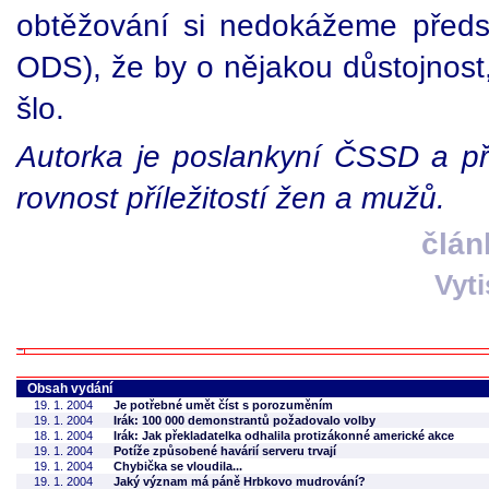
obtěžování si nedokážeme předst
ODS), že by o nějakou důstojnost,
šlo.
Autorka je poslankyní ČSSD a p
rovnost příležitostí žen a mužů.
člán
Vyt
Obsah vydání
19. 1. 2004
Je potřebné umět číst s porozuměním
19. 1. 2004
Irák: 100 000 demonstrantů požadovalo volby
18. 1. 2004
Irák: Jak překladatelka odhalila protizákonné americké akce
19. 1. 2004
Potíže způsobené havárií serveru trvají
19. 1. 2004
Chybička se vloudila...
19. 1. 2004
Jaký význam má páně Hrbkovo mudrování?