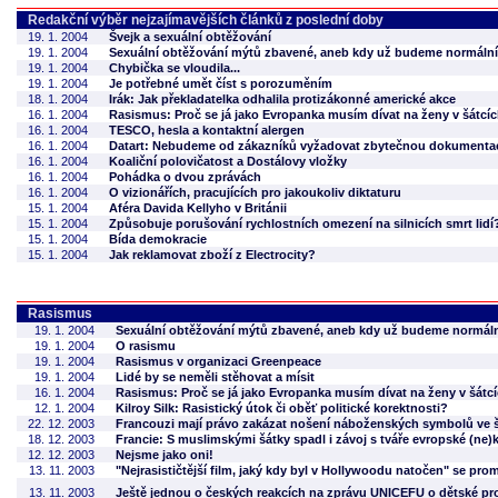
Redakční výběr nejzajímavějších článků z poslední doby
19. 1. 2004
Švejk a sexuální obtěžování
19. 1. 2004
Sexuální obtěžování mýtů zbavené, aneb kdy už budeme normáln
19. 1. 2004
Chybička se vloudila...
19. 1. 2004
Je potřebné umět číst s porozuměním
18. 1. 2004
Irák: Jak překladatelka odhalila protizákonné americké akce
16. 1. 2004
Rasismus: Proč se já jako Evropanka musím dívat na ženy v šátcích
16. 1. 2004
TESCO, hesla a kontaktní alergen
16. 1. 2004
Datart: Nebudeme od zákazníků vyžadovat zbytečnou dokumenta
16. 1. 2004
Koaliční polovičatost a Dostálovy vložky
16. 1. 2004
Pohádka o dvou zprávách
16. 1. 2004
O vizionářích, pracujících pro jakoukoliv diktaturu
15. 1. 2004
Aféra Davida Kellyho v Británii
15. 1. 2004
Způsobuje porušování rychlostních omezení na silnicích smrt lidí
15. 1. 2004
Bída demokracie
15. 1. 2004
Jak reklamovat zboží z Electrocity?
Rasismus
19. 1. 2004
Sexuální obtěžování mýtů zbavené, aneb kdy už budeme normál
19. 1. 2004
O rasismu
19. 1. 2004
Rasismus v organizaci Greenpeace
19. 1. 2004
Lidé by se neměli stěhovat a mísit
16. 1. 2004
Rasismus: Proč se já jako Evropanka musím dívat na ženy v šátcíc
12. 1. 2004
Kilroy Silk: Rasistický útok či oběť politické korektnosti?
22. 12. 2003
Francouzi mají právo zakázat nošení náboženských symbolů ve 
18. 12. 2003
Francie: S muslimskými šátky spadl i závoj s tváře evropské (ne)
12. 12. 2003
Nejsme jako oni!
13. 11. 2003
"Nejrasističtější film, jaký kdy byl v Hollywoodu natočen" se prom
13. 11. 2003
Ještě jednou o českých reakcích na zprávu UNICEFU o dětské pro