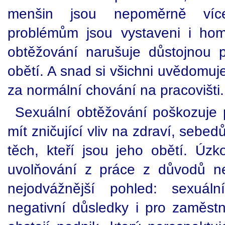
menšin jsou nepoměrně víc
problémům jsou vystaveni i hom
obtěžování narušuje důstojnou pr
obětí. A snad si všichni uvědomuj
za normální chování na pracovišti.
Sexuální obtěžování poškozuje 
mít zničující vliv na zdraví, sebe
těch, kteří jsou jeho obětí. Úz
uvolňování z práce z důvodů n
nejodvážnější pohled: sexuál
negativní důsledky i pro zaměstn