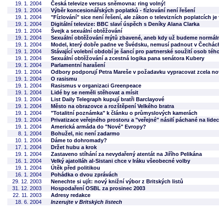
19. 1. 2004
Česká televize versus sněmovna: ring volný!
19. 1. 2004
Výběr koncesionářských poplatků - fízlování není řešení
19. 1. 2004
"Fízlování" sice není řešení, ale zákon o televizních poplatcích je
19. 1. 2004
Digitální televize: BBC slaví úspěch s Deníky Alana Clarka
19. 1. 2004
Švejk a sexuální obtěžování
19. 1. 2004
Sexuální obtěžování mýtů zbavené, aneb kdy už budeme normál
19. 1. 2004
Model, který dobře padne ve Švédsku, nemusí padnout v Čechác
19. 1. 2004
Stávající volební období je šancí pro partnerské soužití osob téh
19. 1. 2004
Sexuální obtěžování a zcestná logika pana senátora Kubery
19. 1. 2004
Parlamentní harašení
19. 1. 2004
Odbory podporují Petra Mareše v požadavku vypracovat zcela no
19. 1. 2004
O rasismu
19. 1. 2004
Rasismus v organizaci Greenpeace
19. 1. 2004
Lidé by se neměli stěhovat a mísit
19. 1. 2004
List Daily Telegraph kupují bratři Barclayové
19. 1. 2004
Město na obrazovce a rozštěpení Velkého bratra
19. 1. 2004
"Totalitní poznámka" k článku o průmyslových kamerách
19. 1. 2004
Privatizace veřejného prostoru a "veřejné" násilí páchané na lide
19. 1. 2004
Americká armáda do "Nové" Evropy?
8. 1. 2004
Bohužel, nic není zadarmo
10. 1. 2004
Dáme to dohromady?
17. 1. 2004
Držet hubu a krok
19. 1. 2004
Zastaveno stíhání za nevydařený atentát na Jiřího Pelikána
16. 1. 2004
Velký ajatolláh al-Sistani chce v Iráku všeobecné volby
19. 1. 2004
Útěk před politikou
16. 1. 2004
Pohádka o dvou zprávách
29. 12. 2003
Nenechte si ujít: nový knižní výbor z Britských listů
31. 12. 2003
Hospodaření OSBL za prosinec 2003
22. 11. 2003
Adresy redakce
18. 6. 2004
Inzerujte v Britských listech