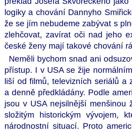
překlad Josefa Škvoreckého jako 
logiky a chování Dannyho Smiřick
že se jím nebudeme zabývat s pln
zlehčovat, zavírat oči nad jeho ex
české ženy mají takové chování rá
Neměli bychom snad ani odsuzova
přístup. I v USA se žije normální
liší od filmů, televizních seriálů 
a denně předkládány. Podle ameri
jsou v USA nejsilnější menšinou ž
složitým historickým vývojem, kt
národnostní situací. Proto ameri