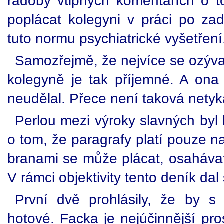
rádoby vtipných komentařích o 
poplácat kolegyni v práci po za
tuto normu psychiatrické vyšetření
Samozřejmě, že nejvíce se ozýval
kolegyně je tak příjemné. A ona 
neudělal. Přece není taková netyk
Perlou mezi výroky slavných byl 
o tom, že paragrafy platí pouze na
branami se může plácat, osahávat,
V rámci objektivity tento deník dal 
První dvě prohlásily, že by s
hotové. Facka je nejúčinnější pr