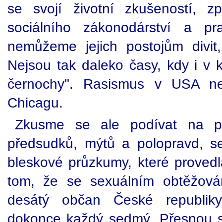
se svojí životní zkušeností, 
sociálního zákonodárství a p
nemůžeme jejich postojům divit
Nejsou tak daleko časy, kdy i v k
černochy". Rasismus v USA ne
Chicagu.
Zkusme se ale podívat na p
předsudků, mýtů a polopravd, s
bleskové průzkumy, které provedl
tom, že se sexuálním obtěžov
desátý občan České republiky
dokonce každý sedmý. Přesnou s