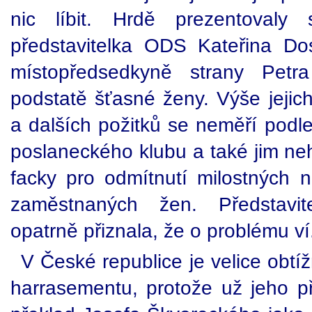
nic líbit. Hrdě prezentovaly 
představitelka ODS Kateřina D
místopředsedkyně strany Pet
podstatě šťasné ženy. Výše jejic
a dalších požitků se neměří podle
poslaneckého klubu a také jim ne
facky pro odmítnutí milostných n
zaměstnaných žen. Představi
opatrně přiznala, že o problému ví
V České republice je velice obtí
harrasementu, protože už jeho př