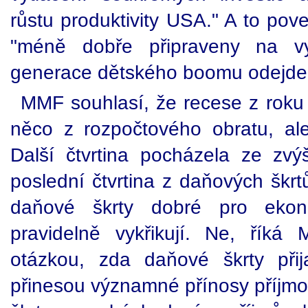
růstu produktivity USA." A to po
"méně dobře připraveny na v
generace dětského boomu odejde 
MMF souhlasí, že recese z rok
něco z rozpočtového obratu, ale
Další čtvrtina pocházela ze zv
poslední čtvrtina z daňových škrt
daňové škrty dobré pro ekon
pravidelně vykřikují. Ne, říká
otázkou, zda daňové škrty při
přinesou významné přínosy příjmov