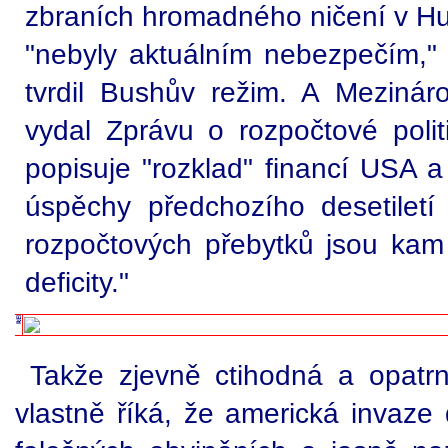
zbraních hromadného ničení v Husa
"nebyly aktuálním nebezpečím," 
tvrdil Bushův režim. A Meziná
vydal Zprávu o rozpočtové poli
popisuje "rozklad" financí USA a
úspěchy předchozího desetiletí
rozpočtových přebytků jsou ka
deficity."
Takže zjevně ctihodná a opatrná
vlastně říká, že americká invaze