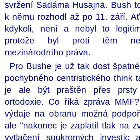
svržení Sadáma Husajna. Bush to 
k němu rozhodl až po 11. září. A
kdykoli, není a nebyl to legitimn
protože byl proti těm nejz
mezinárodního práva.
Pro Bushe je už tak dost špatné
pochybného centristického think t
je ale být praštěn přes prsty 
ortodoxie. Co říká zpráva MMF?
výdaje na obranu možná podpoři
ale "nakonec je zaplatil tlak na 
vytlačení soukromých investic