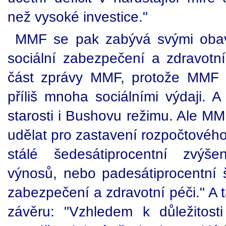
než vysoké investice."
MMF se pak zabývá svými obava
sociální zabezpečení a zdravotn
část zprávy MMF, protože MMF s
příliš mnoha sociálními výdaji. 
starosti i Bushovu režimu. Ale MM
udělat pro zastavení rozpočtovéh
stálé šedesátiprocentní zvýše
výnosů, nebo padesátiprocentní š
zabezpečení a zdravotní péči." A
závěru: "Vzhledem k důležitost