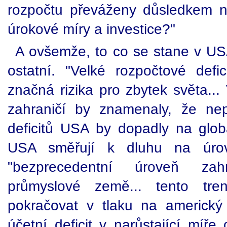
rozpočtu převáženy důsledkem n
úrokové míry a investice?"
A ovšemže, to co se stane v USA
ostatní. "Velké rozpočtové defi
značná rizika pro zbytek světa...
zahraničí by znamenaly, že nep
deficitů USA by dopadly na globá
USA směřují k dluhu na úr
"bezprecedentní úroveň zah
průmyslové země... tento tr
pokračovat v tlaku na americký
účetní deficit v narůstající míře