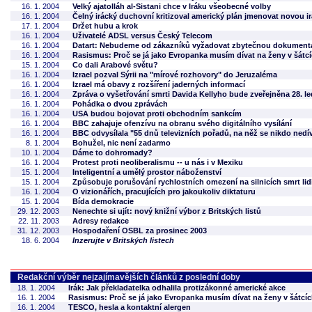
16. 1. 2004
Velký ajatolláh al-Sistani chce v Iráku všeobecné volby
16. 1. 2004
Čelný irácký duchovní kritizoval americký plán jmenovat novou i
17. 1. 2004
Držet hubu a krok
16. 1. 2004
Uživatelé ADSL versus Český Telecom
16. 1. 2004
Datart: Nebudeme od zákazníků vyžadovat zbytečnou dokument
16. 1. 2004
Rasismus: Proč se já jako Evropanka musím dívat na ženy v šátcíc
15. 1. 2004
Co dali Arabové světu?
16. 1. 2004
Izrael pozval Sýrii na "mírové rozhovory" do Jeruzaléma
16. 1. 2004
Izrael má obavy z rozšíření jaderných informací
16. 1. 2004
Zpráva o vyšetřování smrti Davida Kellyho bude zveřejněna 28. l
16. 1. 2004
Pohádka o dvou zprávách
16. 1. 2004
USA budou bojovat proti obchodním sankcím
16. 1. 2004
BBC zahajuje ofenzívu na obranu svého digitálního vysílání
16. 1. 2004
BBC odvysílala "55 dnů televizních pořadů, na něž se nikdo nedív
8. 1. 2004
Bohužel, nic není zadarmo
10. 1. 2004
Dáme to dohromady?
16. 1. 2004
Protest proti neoliberalismu -- u nás i v Mexiku
15. 1. 2004
Inteligentní a umělý prostor náboženství
15. 1. 2004
Způsobuje porušování rychlostních omezení na silnicích smrt lid
16. 1. 2004
O vizionářích, pracujících pro jakoukoliv diktaturu
15. 1. 2004
Bída demokracie
29. 12. 2003
Nenechte si ujít: nový knižní výbor z Britských listů
22. 11. 2003
Adresy redakce
31. 12. 2003
Hospodaření OSBL za prosinec 2003
18. 6. 2004
Inzerujte v Britských listech
Redakční výběr nejzajímavějších článků z poslední doby
18. 1. 2004
Irák: Jak překladatelka odhalila protizákonné americké akce
16. 1. 2004
Rasismus: Proč se já jako Evropanka musím dívat na ženy v šátcích
16. 1. 2004
TESCO, hesla a kontaktní alergen