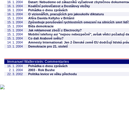
16. 1. 2004
Datart: Nebudeme od zákazníků vyžadovat zbytečnou dokumenta
16. 1. 2004
Koaliční polovičatost a Dostálovy vložky
16. 1. 2004
Pohádka o dvou zprávách
16. 1. 2004
O vizionářích, pracujících pro jakoukoliv diktaturu
15. 1. 2004
Aféra Davida Kellyho v Británii
15. 1. 2004
Způsobuje porušování rychlostních omezení na silnicích smrt lidí
15. 1. 2004
Bída demokracie
15. 1. 2004
Jak reklamovat zboží z Electrocity?
15. 1. 2004
Mobilní telefony asi "nejsou nebezpečné", avšak vědci požadují d
15. 1. 2004
Co dali Arabové světu?
14. 1. 2004
Amnesty International: Jen 2 členské země EU dodržují lidská prá
13. 1. 2004
Demokracie pro 21. století
Immanuel Wallerstein: Commentaries
16. 1. 2004
Pohádka o dvou zprávách
2. 1. 2004
2003 - Rok Bushe
22. 3. 2002
Politika levice ve věku přechodu