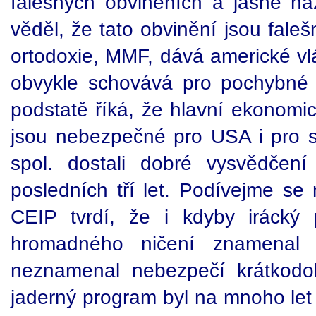
falešných obviněních a jasně n
věděl, že tato obvinění jsou faleš
ortodoxie, MMF, dává americké vlá
obvykle schovává pro pochybné 
podstatě říká, že hlavní ekonomi
jsou nebezpečné pro USA i pro sv
spol. dostali dobré vysvědčen
posledních tří let. Podívejme se
CEIP tvrdí, že i kdyby irácký
hromadného ničení znamenal "
neznamenal nebezpečí krátkodob
jaderný program byl na mnoho let 