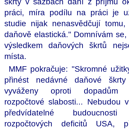
škrty v sazbách daní z příjmů ok
práci, míra podílu na práci je 
studie nijak nenasvědčují tomu
daňově elastická." Domnívám se, 
výsledkem daňových škrtů nej
místa.
MMF pokračuje: "Skromné užitky 
přinést nedávné daňové škrt
vyváženy oproti dopadům dl
rozpočtové slabosti... Nebudou
předvídatelné budoucnosti
rozpočtových deficitů USA, p