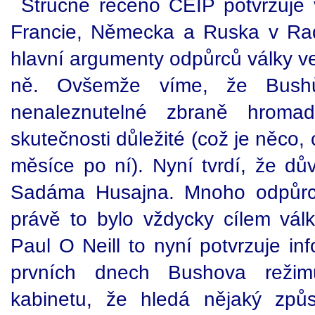
Stručně řečeno CEIP potvrzuje
Francie, Německa a Ruska v Ra
hlavní argumenty odpůrců války v
ně. Ovšemže víme, že Bushů
nenaleznutelné zbraně hroma
skutečnosti důležité (což je něco, 
měsíce po ní). Nyní tvrdí, že dů
Sadáma Husajna. Mnoho odpůrců
právě to bylo vždycky cílem války
Paul O Neill to nyní potvrzuje i
prvních dnech Bushova režim
kabinetu, že hledá nějaký způ