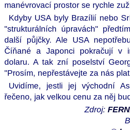
manévrovací prostor se rychle zuž
Kdyby USA byly Brazílií nebo Sr
"strukturálních úpravách" předtím
další půjčky. Ale USA nepotře
Číňané a Japonci pokračují v i
dolaru. A tak zní poselství Geor
"Prosím, nepřestávejte za nás plati
Uvidíme, jestli jej východní As
řečeno, jak velkou cenu za něj bude
Zdroj:
FERN
B