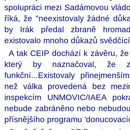
spolupráci mezi Sadámovou vládou
říká, že "neexistovaly žádné důk
by Irák předal zbraně hromad
existovalo mnoho důkazů svědčící
A tak CEIP dochází k závěru, že
který by naznačoval, že z
funkční...Existovaly přinejmenš
než válka provedená bez mezin
inspekcím UNMOVIC/IAEA pokr
nebude zabráněno nebo nebudou
přísnějšího programu 'donucovacíc