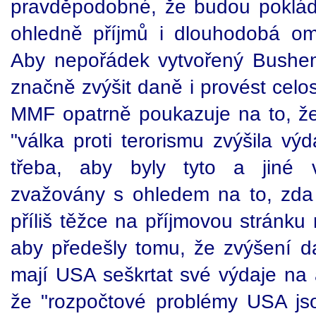
pravděpodobné, že budou poklád
ohledně příjmů i dlouhodobá om
Aby nepořádek vytvořený Bushe
značně zvýšit daně i provést celost
MMF opatrně poukazuje na to, že
"válka proti terorismu zvýšila výd
třeba, aby byly tyto a jiné v
zvažovány s ohledem na to, zda
příliš těžce na příjmovou stránku
aby předešly tomu, že zvýšení dan
mají USA seškrtat své výdaje na
že "rozpočtové problémy USA jsou