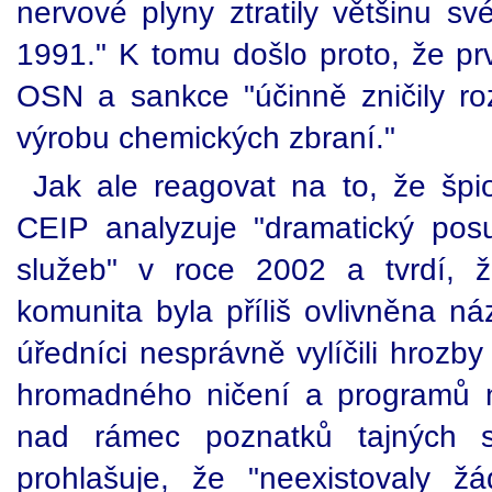
nervové plyny ztratily většinu sv
1991." K tomu došlo proto, že prv
OSN a sankce "účinně zničily roz
výrobu chemických zbraní."
Jak ale reagovat na to, že šp
CEIP analyzuje "dramatický pos
služeb" v roce 2002 a tvrdí, 
komunita byla příliš ovlivněna názo
úředníci nesprávně vylíčili hrozby
hromadného ničení a programů na
nad rámec poznatků tajných sl
prohlašuje, že "neexistovaly ž