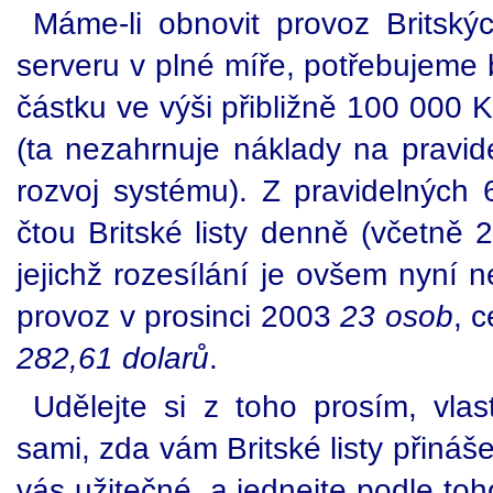
Máme-li obnovit provoz Britskýc
serveru v plné míře, potřebujeme
částku ve výši přibližně 100 000 
(ta nezahrnuje náklady na pravid
rozvoj systému). Z pravidelných 
čtou Britské listy denně (včetně
jejichž rozesílání je ovšem nyní n
provoz v prosinci 2003
23 osob
, 
282,61 dolarů
.
Udělejte si z toho prosím, vlas
sami, zda vám Britské listy přináše
vás užitečné, a jednejte podle to