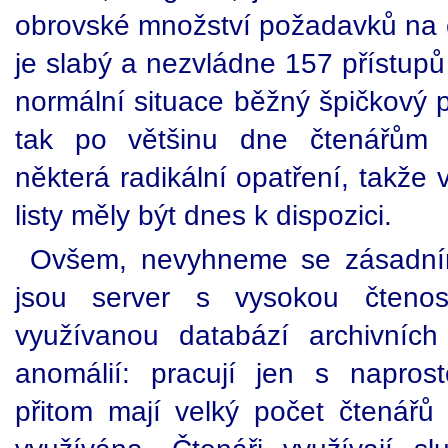
obrovské množství požadavků na č
je slabý a nezvládne 157 přístupů 
normální situace běžný špičkový pr
tak po většinu dne čtenářům n
některá radikální opatření, takže
listy měly být dnes k dispozici.
Ovšem, nevyhneme se zásadnímu
jsou server s vysokou čtenos
využívanou databází archivních
anomálií: pracují jen s napros
přitom mají velký počet čtenářů 