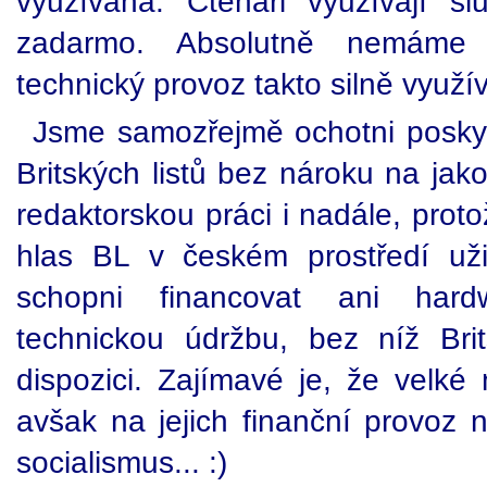
využívána. Čtenáři využívají slu
zadarmo. Absolutně nemáme 
technický provoz takto silně využ
Jsme samozřejmě ochotni poskyt
Britských listů bez nároku na jak
redaktorskou práci i nadále, prot
hlas BL v českém prostředí už
schopni financovat ani hard
technickou údržbu, bez níž Bri
dispozici. Zajímavé je, že velké 
avšak na jejich finanční provoz n
socialismus... :)