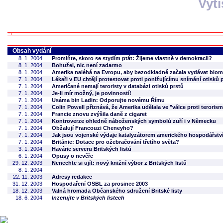
Vyt
Obsah vydání
8. 1. 2004
Promiňte, skoro se stydím ptát: Žijeme vlastně v demokracii?
8. 1. 2004
Bohužel, nic není zadarmo
8. 1. 2004
Amerika naléhá na Evropu, aby bezodkladně začala vydávat biom
7. 1. 2004
Lékaři v EU chtějí protestovat proti ponižujícímu snímání otisků 
7. 1. 2004
Američané nemají teroristy v databázi otisků prstů
7. 1. 2004
Je-li mír možný, je povinností!
7. 1. 2004
Usáma bin Ladin: Odporujte novému Římu
7. 1. 2004
Colin Powell přiznává, že Amerika udělala ve "válce proti teroris
7. 1. 2004
Francie znovu zvýšila daně z cigaret
7. 1. 2004
Kontroverze ohledně náboženských symbolů zuří i v Německu
7. 1. 2004
Obžalují Francouzi Cheneyho?
7. 1. 2004
Jak jsou vojenské výdaje katalyzátorem amerického hospodářstv
7. 1. 2004
Británie: Dotace pro ožebračování třetího světa?
3. 1. 2004
Havárie serveru Britských listů
6. 1. 2004
Opusy o nevěře
29. 12. 2003
Nenechte si ujít: nový knižní výbor z Britských listů
8. 1. 2004
22. 11. 2003
Adresy redakce
31. 12. 2003
Hospodaření OSBL za prosinec 2003
18. 12. 2003
Valná hromada Občanského sdružení Britské listy
18. 6. 2004
Inzerujte v Britských listech