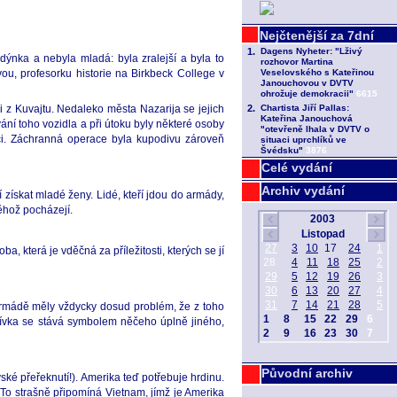
dýnka a nebyla mladá: byla zralejší a byla to
ou, profesorku historie na Birkbeck College v
 z Kuvajtu. Nedaleko města Nazarija se jejich
vání toho vozidla a při útoku byly některé osoby
áci. Záchranná operace byla kupodivu zároveň
Celé vydání
Archiv vydání
 získat mladé ženy. Lidé, kteří jdou do armády,
ěhož pocházejí.
, která je vděčná za příležitosti, kterých se jí
 armádě měly vždycky dosud problém, že z toho
á dívka se stává symbolem něčeho úplně jiného,
Původní archiv
ské přeřeknutí!). Amerika teď potřebuje hrdinu.
To strašně připomíná Vietnam, jímž je Amerika