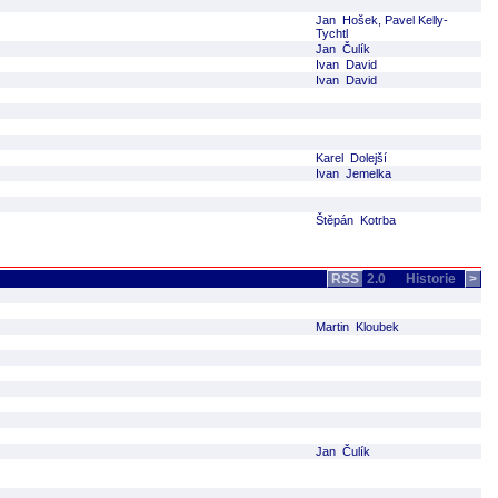
Jan Hošek, Pavel Kelly-
Tychtl
Jan Čulík
Ivan David
Ivan David
Karel Dolejší
Ivan Jemelka
Štěpán Kotrba
RSS
2.0
Historie
>
Martin Kloubek
Jan Čulík