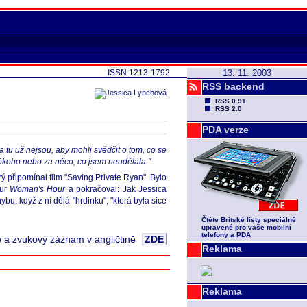
ISSN 1213-1792
13. 11. 2003
RSS backend
RSS 0.91
RSS 2.0
PDA verze
la tu už nejsou, aby mohli svědčit o tom, co se
a někoho nebo za něco, co jsem neudělala."
rý připomínal film "Saving Private Ryan". Bylo
our
Woman's Hour
a pokračoval: Jak Jessica
u, když z ní dělá "hrdinku", "která byla sice
Čtěte Britské listy speciálně
upravené pro vaše mobilní
telefony a PDA
e a zvukový záznam v angličtině
ZDE
Reklama
Reklama