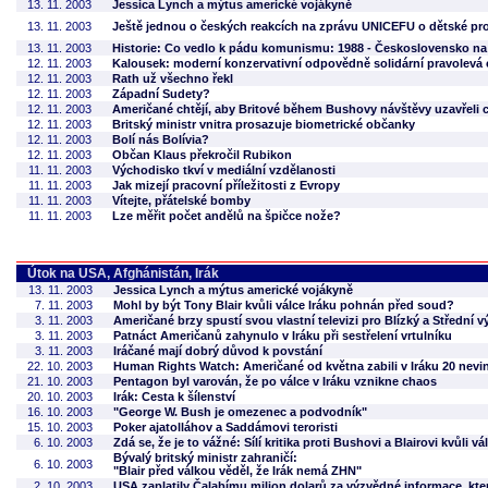
13. 11. 2003
Jessica Lynch a mýtus americké vojákyně
13. 11. 2003
Ještě jednou o českých reakcích na zprávu UNICEFU o dětské pro
13. 11. 2003
Historie: Co vedlo k pádu komunismu: 1988 - Československo na
12. 11. 2003
Kalousek: moderní konzervativní odpovědně solidární pravolevá 
12. 11. 2003
Rath už všechno řekl
12. 11. 2003
Západní Sudety?
12. 11. 2003
Američané chtějí, aby Britové během Bushovy návštěvy uzavřeli c
12. 11. 2003
Britský ministr vnitra prosazuje biometrické občanky
12. 11. 2003
Bolí nás Bolívia?
12. 11. 2003
Občan Klaus překročil Rubikon
11. 11. 2003
Východisko tkví v mediální vzdělanosti
11. 11. 2003
Jak mizejí pracovní příležitosti z Evropy
11. 11. 2003
Vítejte, přátelské bomby
11. 11. 2003
Lze měřit počet andělů na špičce nože?
Útok na USA, Afghánistán, Irák
13. 11. 2003
Jessica Lynch a mýtus americké vojákyně
7. 11. 2003
Mohl by být Tony Blair kvůli válce Iráku pohnán před soud?
3. 11. 2003
Američané brzy spustí svou vlastní televizi pro Blízký a Střední 
3. 11. 2003
Patnáct Američanů zahynulo v Iráku při sestřelení vrtulníku
3. 11. 2003
Iráčané mají dobrý důvod k povstání
22. 10. 2003
Human Rights Watch: Američané od května zabili v Iráku 20 nevin
21. 10. 2003
Pentagon byl varován, že po válce v Iráku vznikne chaos
20. 10. 2003
Irák: Cesta k šílenství
16. 10. 2003
"George W. Bush je omezenec a podvodník"
15. 10. 2003
Poker ajatolláhov a Saddámovi teroristi
6. 10. 2003
Zdá se, že je to vážné: Sílí kritika proti Bushovi a Blairovi kvůli vá
Bývalý britský ministr zahraničí:
6. 10. 2003
"Blair před válkou věděl, že Irák nemá ZHN"
2. 10. 2003
USA zaplatily Čalabímu milion dolarů za výzvědné informace, kte