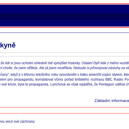
ákyně
 že lidi si jsou ochotni ohledně mě vymýšlet historky. Ostatní čtyři lidé z mého vozid
ní chvíle, že jsem střílela. Ale já jsem nestřílela. Nebudu si přisvojovat zásluhy z
y", když ji v březnu letošního roku vysvobodili v Iráku američtí vojáci stylem, kte
riálem pro propagandu, konstatoval včera pořad britského rozhlasu BBC Radio F
 své knize, byla to propaganda. Lynchová se však vyjádřila, že Pentagon udělal chyb
Základní informac
ou verzi své záchrany: