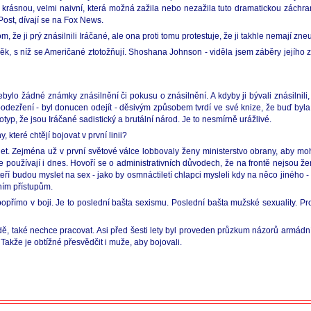
i krásnou, velmi naivní, která možná zažila nebo nezažila tuto dramatickou záchra
ost, dívají se na Fox News.
, že ji prý znásilnili Iráčané, ale ona proti tomu protestuje, že ji takhle nemají zneu
, s níž se Američané ztotožňují. Shoshana Johnson - viděla jsem záběry jejího zatče
nebylo žádné známky znásilnění či pokusu o znásilnění. A kdyby ji bývali znásilnili, 
dezření - byl donucen odejít - děsivým způsobem tvrdí ve své knize, že buď byla Je
eotyp, že jsou Iráčané sadistický a brutální národ. Je to nesmírně urážlivé.
 které chtějí bojovat v první linii?
let. Zejména už v první světové válce lobbovaly ženy ministerstvo obrany, aby mohl
 se používají i dnes. Hovoří se o administrativních důvodech, že na frontě nejsou
ří budou myslet na sex - jako by osmnáctiletí chlapci mysleli kdy na něco jiného - 
ním přístupům.
opřímo v boji. Je to poslední bašta sexismu. Poslední bašta mužské sexuality. P
, také nechce pracovat. Asi před šesti lety byl proveden průzkum názorů armádn
. Takže je obtížné přesvědčit i muže, aby bojovali.