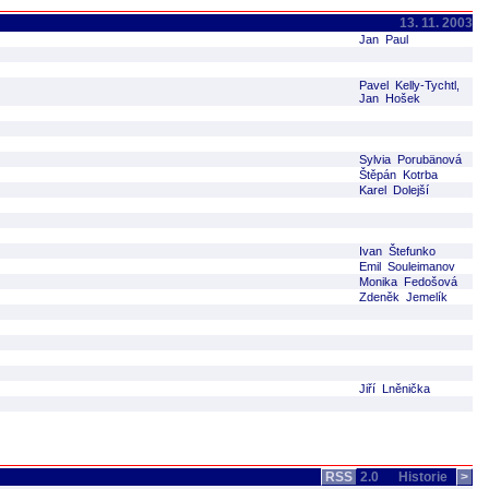
13. 11. 2003
Jan Paul
Pavel Kelly-Tychtl,
Jan Hošek
Sylvia Porubänová
Štěpán Kotrba
Karel Dolejší
Ivan Štefunko
Emil Souleimanov
Monika Fedošová
Zdeněk Jemelík
Jiří Lněnička
RSS
2.0
Historie
>