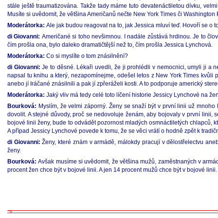
stále ještě traumatizována. Takže tady máme tuto devatenáctiletou dívku, velm
Musíte si uvědomit, že většina Američanů nečte New York Times či Washington P
Moderátorka:
Ale jak budou reagovat na to, jak Jessica mluví teď. Hovoří se o tom
di Giovanni:
Američané si toho nevšimnou. I nadále zůstává hrdinou. Je to člověk
čím prošla ona, bylo daleko dramatičtější než to, čím prošla Jessica Lynchová.
Moderátorka:
Co si myslíte o tom znásilnění?
di Giovanni:
Je to děsné. Lékaři uvedli, že ji prohlédli v nemocnici, umyli ji a 
napsal tu knihu a který, nezapomínejme, odešel letos z New York Times kvůli po
anebo jí Iráčané znásilnili a pak jí zpřeráželi kosti. A to podporuje americký ster
Moderátorka:
Jaký vliv má tedy celé toto líčení historie Jessicy Lynchové na ženy,
Bourková:
Myslím, že velmi záporný. Ženy se snaží být v první linii už mnoho 
dovolit. A stejné důvody, proč se nedovoluje ženám, aby bojovaly v první linii,
bojové linii ženy, bude to odvádět pozornost mladých osmnáctiletých chlapců, kte
A případ Jessicy Lynchové povede k tomu, že se věci vrátí o hodně zpět k tradič
di Giovanni:
Ženy, které znám v armádě, málokdy pracují v dělostřelectvu aneb
ženy.
Bourková:
Avšak musíme si uvědomit, že většina mužů, zaměstnaných v armádě
procent žen chce být v bojové linii. A jen 14 procent mužů chce být v bojové linii