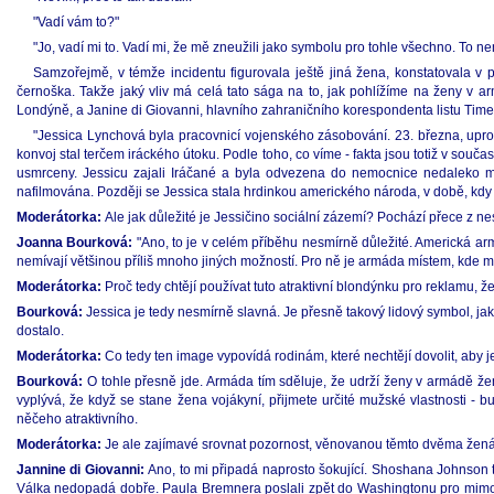
"Vadí vám to?"
"Jo, vadí mi to. Vadí mi, že mě zneužili jako symbolu pro tohle všechno. To ne
Samzořejmě, v témže incidentu figurovala ještě jiná žena, konstatovala v
černoška. Takže jaký vliv má celá tato sága na to, jak pohlížíme na ženy v 
Londýně, a Janine di Giovanni, hlavního zahraničního korespondenta listu Times
"Jessica Lynchová byla pracovnicí vojenského zásobování. 23. března, upros
konvoj stal terčem iráckého útoku. Podle toho, co víme - fakta jsou totiž v souč
usmrceny. Jessicu zajali Iráčané a byla odvezena do nemocnice nedaleko mě
nafilmována. Později se Jessica stala hrdinkou amerického národa, v době, kdy 
Moderátorka:
Ale jak důležité je Jessičino sociální zázemí? Pochází přece z 
Joanna Bourková:
"Ano, to je v celém příběhu nesmírně důležité. Americká arm
nemívají většinou příliš mnoho jiných možností. Pro ně je armáda místem, kde
Moderátorka:
Proč tedy chtějí používat tuto atraktivní blondýnku pro reklamu, 
Bourková:
Jessica je tedy nesmírně slavná. Je přesně takový lidový symbol, jaký
dostalo.
Moderátorka:
Co tedy ten image vypovídá rodinám, které nechtějí dovolit, aby j
Bourková:
O tohle přesně jde. Armáda tím sděluje, že udrží ženy v armádě ž
vyplývá, že když se stane žena vojákyní, přijmete určité mužské vlastnosti - 
něčeho atraktivního.
Moderátorka:
Je ale zajímavé srovnat pozornost, věnovanou těmto dvěma žen
Jannine di Giovanni:
Ano, to mi připadá naprosto šokující. Shoshana Johnson to
Válka nedopadá dobře. Paula Bremnera poslali zpět do Washingtonu pro mimořá