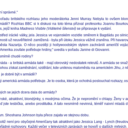
ní správné."
 pořadu britského rozhlasu jeho moderátorka Jenni Murray. Nebyla to ovšem blon
armádě? Rozhlas BBC si k diskusi na toto téma přizval profesorku Joannu Bourkov
, jejíž kniha
Madness Visible (Viditelné šílenství)
se připravuje k vydání.
třed irácké války, jela Jessica ve vojenském vozidle směrem k Bagdádu po silnici
asnosti už neuvěřitelně zamlžená - byla při útoku Jessica vážně zraněna. Při havaro
sta Nazarija. O něco později ji hollywoodským stylem zachránili američtí voj
Amerika zoufale potřebuje hrdiny," uvedla v pořadu Janine di Giovanni.
nesmírně chudé rodiny?
áda - a britská armáda také - mají obrovský nedostatek rekrutů. A armáda se snaží
 mohou získat zaměstnání, vzdělání, kde uniknou maloměstu na americkém Jihu, z n
že je dobré být v armádě?
 americká armáda potřebuje. Je to osoba, která je ochotná poslouchat rozkazy, osoba
ejich se jejich dcera dala do armády?
enské, atraktivní, blondýnky, s modrýma očima. Že je nepromění v chlapy. Ženy v
buď jste lesbička, anebo prostitutka. A tato nesmírně nevinná, téměř naivní mlad
ám. Shoshana Johnson byla přece zajata ve stejnou dobu.
tiž není pro obyčejné Američany tak atraktivní jako Jessica Lang - Lynch (freudov
dné rozhovory. Každý večer v televizních zprávách se hovoří o dalších mrtvých. 