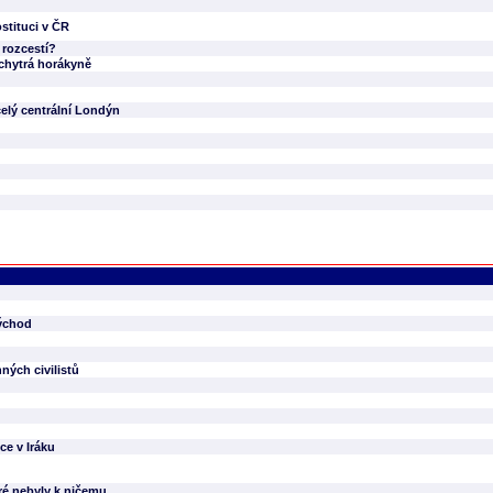
stituci v ČR
 rozcestí?
chytrá horákyně
elý centrální Londýn
východ
ných civilistů
lce v Iráku
ré nebyly k ničemu