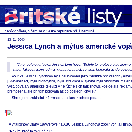
deník o všem, o čem se v České republice příliš nemluví
13. 11. 2003
Jessica Lynch a mýtus americké voj
"Ano, bolelo to," řekla Jessica Lynchová. "Bolelo to, protože bylo zjevné,
stalo. Takže já jsem jediná, která mohla říct, že jsem bojovala až do posled
Vojínka Jessica Lynchová byla oslavována jako "hrdinka pro všechny Američan
jí devatenáct, byla blondýnka, byla atraktivní a zjevně byla vhodným mate
vystupovala v americké televizi v nejrůznějších talk shows, kde dělala reklamu
přemožena, ale při tom bojovala až do poslední chvíle."
Shrnujeme základní informace a diskusi z tohoto pořadu.
A v talkshow Diany Sawyerové na ABC Jessica Lynchová zpochybnila i filmov
"Nevím, proč to tak udělali."