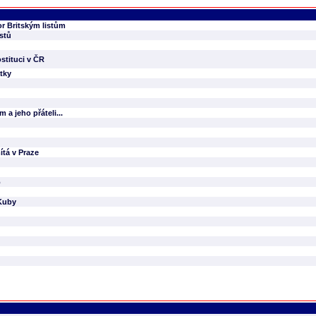
r Britským listům
istů
stituci v ČR
atky
a jeho přáteli...
ítá v Praze
o
 Kuby