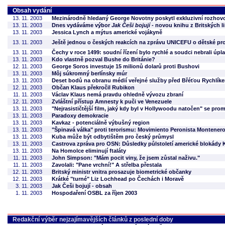
Obsah vydání
13. 11. 2003
Mezinárodně hledaný George Novotny poskytl exkluzivní rozhovo
13. 11. 2003
Dnes vydáváme výbor
Jak Češi bojují
- novou knihu z Britských l
13. 11. 2003
Jessica Lynch a mýtus americké vojákyně
13. 11. 2003
Ještě jednou o českých reakcích na zprávu UNICEFU o dětské pro
13. 11. 2003
Čechy v roce 1499: soudní řízení bylo rychlé a soudci nebrali úpl
13. 11. 2003
Kdo vlastně pozval Bushe do Británie?
12. 11. 2003
George Soros investuje 15 milionů dolarů proti Bushovi
13. 11. 2003
Môj súkromný berlínsky múr
13. 11. 2003
Deset bodů na obranu médií veřejné služby před Břéťou Rychlíkem 
12. 11. 2003
Občan Klaus překročil Rubikon
11. 11. 2003
Václav Klaus nemá pravdu ohledně vývozu zbraní
12. 11. 2003
Zvláštní přístup Amnesty k puči ve Venezuele
13. 11. 2003
"Nejrasističtější film, jaký kdy byl v Hollywoodu natočen" se prom
13. 11. 2003
Paradoxy demokracie
13. 11. 2003
Kavkaz - potenciálně výbušný region
13. 11. 2003
"Špinavá válka" proti terorismu: Movimiento Peronista Montener
13. 11. 2003
Kuba může být odbytištěm pro český průmysl
13. 11. 2003
Castrova zpráva pro OSN: Důsledky půlstoletí americké blokády
13. 11. 2003
Na Homolce eliminují ftaláty
11. 11. 2003
John Simpson: "Mám pocit viny, že jsem zůstal naživu."
11. 11. 2003
Zavolali: "Pane vrchní!" A střelba přestala
12. 11. 2003
Britský ministr vnitra prosazuje biometrické občanky
12. 11. 2003
Krátké "turné" Liz Lochhead po Čechách i Moravě
3. 11. 2003
Jak Češi bojují - obsah
1. 11. 2003
Hospodaření OSBL za říjen 2003
Redakční výběr nejzajímavějších článků z poslední doby