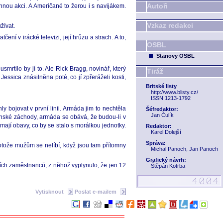
Autoři
nnou akci. A Američané to žerou i s navijákem.
Vzkaz redakci
žívat.
ní v irácké televizi, její hrůzu a strach. A to,
OSBL
Stanovy OSBL
usmrtilo by jí to. Ale Rick Bragg, novinář, který
Tiráž
ssica znásilněna poté, co jí zpřeráželi kosti,
Britské listy
http://www.blisty.cz/
ISSN 1213-1792
y bojovat v první linii. Armáda jim to nechtěla
Šéfredaktor:
Jan Čulík
 ženské záchody, armáda se obává, že budou-li v
mají obavy, co by se stalo s morálkou jednotky.
Redaktor:
Karel Dolejší
Správa:
rotože mužům se nelíbí, když jsou tam přítomny
Michal Panoch, Jan Panoch
Grafický návrh:
ích zaměstnanců, z něhož vyplynulo, že jen 12
Štěpán Kotrba
Vytisknout
Poslat e-mailem