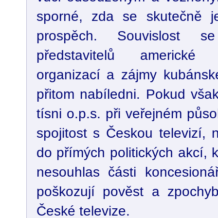
sporné, zda se skutečně je
prospěch. Souvislost s
představitelů americké 
organizací a zájmy kubánsk
přitom nabíledni. Pokud vša
tísni o.p.s. při veřejném pů
spojitost s Českou televizí,
do přímých politických akcí, 
nesouhlas části koncesionářů
poškozují pověst a zpochyb
České televize.