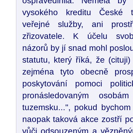
ospravedlnila. Neměla by 
vysokého kreditu České t
veřejné služby, ani pros
zřizovatele. K účelu svo
názorů by jí snad mohl poslouži
statutu, který říká, že (cituji
zejména tyto obecně prosp
poskytování pomoci politic
pronásledovaným osobá
tuzemsku...", pokud bychom 
naopak taková akce zostří p
vůči odsouzeným a vězněný