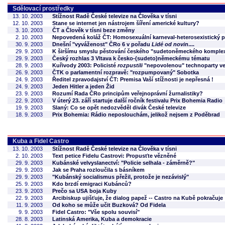
Sdělovací prostředky
13. 10. 2003
Stížnost Radě České televize na Člověka v tísni
12. 10. 2003
Stane se internet jen nástrojem šíření americké kultury?
3. 10. 2003
ČT a Člověk v tísni beze změny
2. 10. 2003
Nepovedená koláž ČT: Homosexuální karneval-heterosexistický 
30. 9. 2003
Dnešní "vyváženost" ČRo 6 v pořadu
Lidé od novin
....
29. 9. 2003
K širšímu smyslu pěstování českého "sudetoněmeckého komple
29. 9. 2003
Český rozhlas 3 Vltava k česko-(sudeto)německému tématu
28. 9. 2003
Kuřivody 2003: Policisté
rozpustili
"nepovolenou" technoparty ve
26. 9. 2003
ČTK o parlamentní rozpravě: "rozpumpovaný" Sobotka
24. 9. 2003
Ředitel zpravodajství ČT: Premisa Vaší stížnosti je nepřesná !
24. 9. 2003
Jeden Hitler a jeden Žid
23. 9. 2003
Rozumí Rada ČRo principům veřejnoprávní žurnalistiky?
22. 9. 2003
V úterý 23. září startuje další ročník festivalu Prix Bohemia Radio
19. 9. 2003
Slaný: Co se opět nedozvěděl divák České televize
18. 9. 2003
Prix Bohemia: Rádio neposlouchám, jelikož nejsem z Poděbrad
Kuba a Fidel Castro
13. 10. 2003
Stížnost Radě České televize na Člověka v tísni
2. 10. 2003
Text petice Fidelu Castrovi: Propusťte vězněné
29. 9. 2003
Kubánské velvyslanectví: "Policie selhala - záměrně?"
29. 9. 2003
Jak se Praha rozloučila s básníkem
29. 9. 2003
"Kubánský socialismus přežil, protože je nezávislý"
25. 9. 2003
Kdo brzdí emigraci Kubánců?
23. 9. 2003
Prečo sa USA boja Kuby
22. 9. 2003
Arcibiskup ujišťuje, že dialog papež -- Castro na Kubě pokračuje
11. 9. 2003
Od koho se může učit Buzková? Od Fidela
9. 9. 2003
Fidel Castro: "Vše spolu souvisí"
28. 8. 2003
Latinská Amerika, Kuba a demokracie