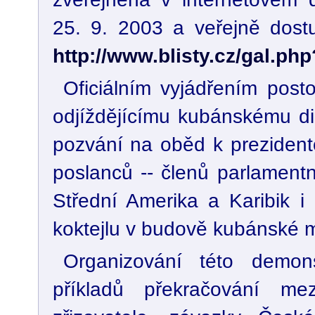
25. 9. 2003 a veřejně dos
http://www.blisty.cz/gal.ph
Oficiálním vyjádřením post
odjíždějícímu kubánskému di
pozvání na oběd k prezidento
poslanců -- členů parlamentn
Střední Amerika a Karibik i
koktejlu v budově kubánské m
Organizování této demon
příkladů překračování me