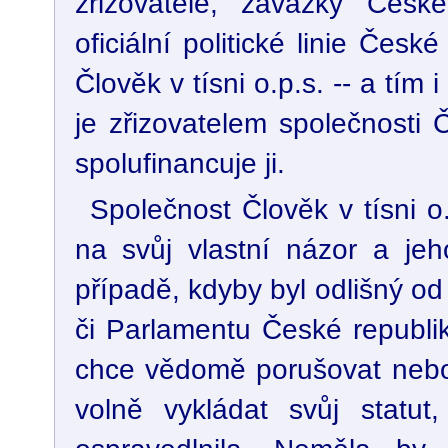
zřizovatele, závazky Česk
oficiální politické linie Česk
Člověk v tísni o.p.s. -- a tím 
je zřizovatelem společnosti Č
spolufinancuje ji.
Společnost Člověk v tísni o
na svůj vlastní názor a jeh
případě, kdyby byl odlišný o
či Parlamentu České republiky
chce vědomě porušovat nebo
volně vykládat svůj statu