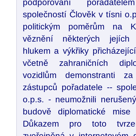
podporovaní pořadatel
společností Člověk v tísni o.p.
politickým poměrům na K
věznění některých jejích
hlukem a výkřiky přicházejíc
včetně zahraničních di
vozidlům demonstranti za 
zástupců pořadatele -- spole
o.p.s. - neumožnili nerušený
budově diplomatické mise 
Důkazem pro toto tvrzen
zveřejněná v internetovém d