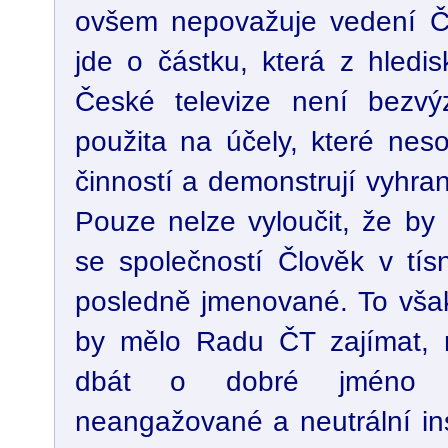
ovšem nepovažuje vedení ČT
jde o částku, která z hledi
České televize není bezv
použita na účely, které neso
činností a demonstrují vyhran
Pouze nelze vyloučit, že by
se společností Člověk v tísni
posledně jmenované. To však
by mělo Radu ČT zajímat,
dbát o dobré jméno a 
neangažované a neutrální ins