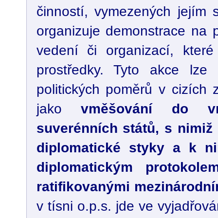
činností, vymezených jejím s
organizuje demonstrace na p
vedení či organizací, které 
prostředky. Tyto akce lze v
politických poměrů v cizích
jako
vměšování do vnit
suverénních států, s nimiž
diplomatické styky a k n
diplomatickým protokol
ratifikovanými mezinárodn
v tísni o.p.s. jde ve vyjadřo