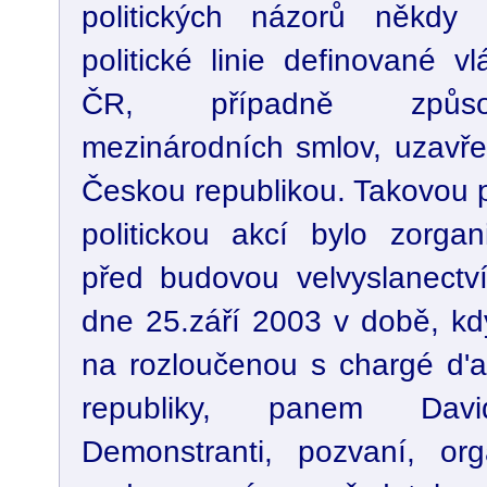
politických názorů někdy z
politické linie definované 
ČR, případně způsob
mezinárodních smlov, uzavře
Českou republikou. Takovou 
politickou akcí bylo zorga
před budovou velvyslanectv
dne 25.září 2003 v době, kdy
na rozloučenou s chargé d'af
republiky, panem Davi
Demonstranti, pozvaní, org