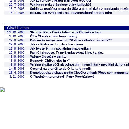
11. 8. 2003
Jak kubánský diktátor hájí svou revoluci
22. 7. 2003
Vzniknou někdy Spojené státy karibské?
18. 7. 2003
Špidlova úspěšná cesta do USA a co o ní daňoví poplatníci nevěd
15. 7. 2003
Militarizace Evropské unie: bezprostřední hrozba míru
Člověk v tísni
13. 10. 2003
Stížnost Radě České televize na Člověka v tísni
3. 10. 2003
ČT a Člověk v tísni beze změny
29. 9. 2003
Kubánské velvyslanectví: "Policie selhala - záměrně?"
29. 9. 2003
Jak se Praha rozloučila s básníkem
17. 9. 2003
Jak být terénním sociálním pracovníkem
15. 9. 2003
Paní Chalupové: Ta myšlenka vypadá hezky, ale..
9. 9. 2003
Vážený člověče v tísni...
9. 9. 2003
Romové: Chléb nebo hry?
9. 9. 2003
Veřejná služba vůči národnostním menšinám - mediální ticho a n
14. 5. 2003
Čečenci na pranýři aneb O kultuře médií
15. 4. 2003
Demokratická diskuse podle Člověka v tísni: Přece sem nemusíte
4. 11. 2002
O "hodném teroristovi" Petry Procházkové