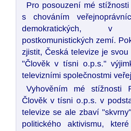
Pro posouzení mé stížnosti
s chováním veřejnoprávních
demokratických, 
postkomunistických zemí. Po
zjistit, Česká televize je svo
"Člověk v tísni o.p.s." výj
televizními společnostmi veře
Vyhověním mé stížnosti 
Člověk v tísni o.p.s. v pods
televize se ale zbaví "skvrny"
politického aktivismu, kter