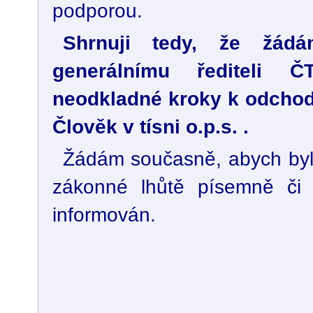
podporou.
Shrnuji tedy, že žá
generálnímu řediteli Č
neodkladné kroky k odchod
Člověk v tísni o.p.s. .
Žádám současně, abych byl o
zákonné lhůtě písemně či e
informován.