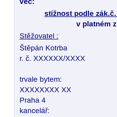
věc:
stížnost podle zák.č
v platném z
Stěžovatel :
Štěpán Kotrba
r. č. XXXXXX/XXXX
trvale bytem:
XXXXXXXX XX
Praha 4
kancelář: