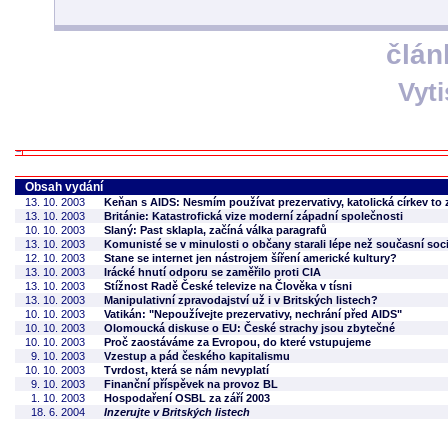
člán
Vyt
Obsah vydání
13. 10. 2003
Keňan s AIDS: Nesmím používat prezervativy, katolická církev to 
13. 10. 2003
Británie: Katastrofická vize moderní západní společnosti
10. 10. 2003
Slaný: Past sklapla, začíná válka paragrafů
13. 10. 2003
Komunisté se v minulosti o občany starali lépe než současní soc
12. 10. 2003
Stane se internet jen nástrojem šíření americké kultury?
13. 10. 2003
Irácké hnutí odporu se zaměřilo proti CIA
13. 10. 2003
Stížnost Radě České televize na Člověka v tísni
13. 10. 2003
Manipulativní zpravodajství už i v Britských listech?
10. 10. 2003
Vatikán: "Nepoužívejte prezervativy, nechrání před AIDS"
10. 10. 2003
Olomoucká diskuse o EU: České strachy jsou zbytečné
10. 10. 2003
Proč zaostáváme za Evropou, do které vstupujeme
9. 10. 2003
Vzestup a pád českého kapitalismu
10. 10. 2003
Tvrdost, která se nám nevyplatí
9. 10. 2003
Finanční příspěvek na provoz BL
1. 10. 2003
Hospodaření OSBL za září 2003
18. 6. 2004
Inzerujte v Britských listech