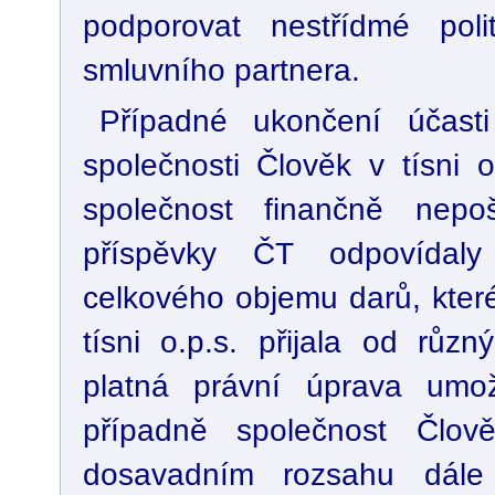
podporovat nestřídmé poli
smluvního partnera.
Případné ukončení účast
společnosti Člověk v tísni o
společnost finančně nepo
příspěvky ČT odpovídaly
celkového objemu darů, kter
tísni o.p.s. přijala od růz
platná právní úprava umož
případně společnost Člov
dosavadním rozsahu dále