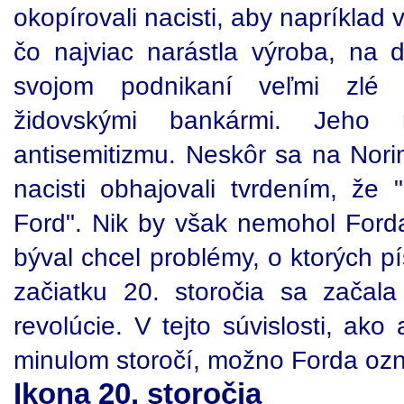
okopírovali nacisti, aby napríklad
čo najviac narástla výroba, na d
svojom podnikaní veľmi zlé s
židovskými bankármi. Jeho 
antisemitizmu. Neskôr sa na Nori
nacisti obhajovali tvrdením, že
Ford". Nik by však nemohol Forda
býval chcel problémy, o ktorých pí
začiatku 20. storočia sa začal
revolúcie. V tejto súvislosti, ako
minulom storočí, možno Forda ozna
Ikona 20. storočia