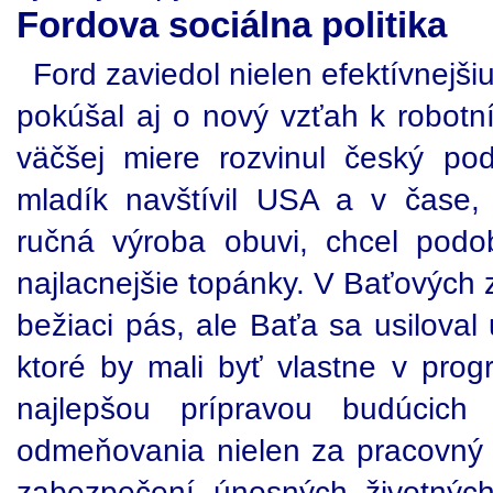
Fordova sociálna politika
Ford zaviedol nielen efektívnejši
pokúšal aj o nový vzťah k robotní
väčšej miere rozvinul český po
mladík navštívil USA a v čase,
ručná výroba obuvi, chcel pod
najlacnejšie topánky. V Baťových 
bežiaci pás, ale Baťa sa usiloval
ktoré by mali byť vlastne v prog
najlepšou prípravou budúcich
odmeňovania nielen za pracovný vý
zabezpečení únosných životnýc