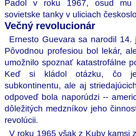
Padol v roku 1967, osud mu t
sovietske tanky v uliciach českos
Večný revolucionár
Ernesto Guevara sa narodil 14. 
Pôvodnou profesiou bol lekár, al
umožnilo spoznať katastrofálne p
Keď si kládol otázku, čo je
subkontinentu, ale aj striedajúcic
odpoveď bola naporúdzi -- americ
dôležitých medzníkov jeho činnos
revolúcii.
V roku 1965 však z Kuby kamsi 