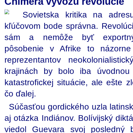
Chiméra vývozu revolúcie
Sovietska kritika na adre
kľúčovom bode správna. Revolúci
sám a nemôže byť exportný
pôsobenie v Afrike to názorne
reprezentantov neokolonialisti
krajinách by bolo iba úvodnou 
katastrofickej situácie, ale ešte 
čo ďalej.
Súčasťou gordického uzla latinsk
aj otázka Indiánov. Bolívijský dikt
viedol Guevara svoj posledný 