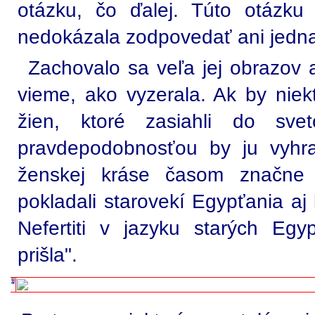
otázku, čo ďalej. Túto otázku
nedokázala zodpovedať ani jedna 
Zachovalo sa veľa jej obrazov 
vieme, ako vyzerala. Ak by niek
žien, ktoré zasiahli do sve
pravdepodobnosťou by ju vyhra
ženskej kráse časom značne m
pokladali starovekí Egypťania aj
Nefertiti v jazyku starých Eg
prišla".