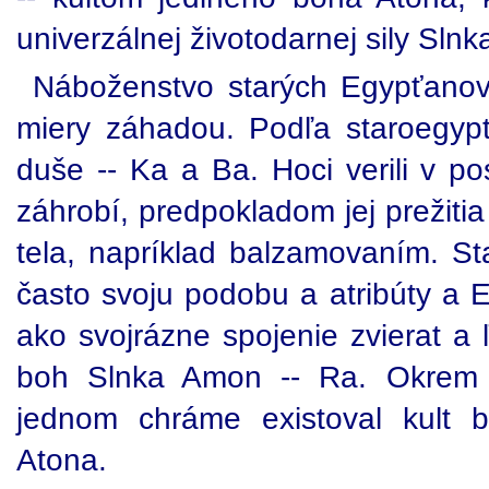
univerzálnej životodarnej sily Slnk
Náboženstvo starých Egypťanov
miery záhadou. Podľa staroegypt
duše -- Ka a Ba. Hoci verili v po
záhrobí, predpokladom jej prežiti
tela, napríklad balzamovaním. St
často svoju podobu a atribúty a 
ako svojrázne spojenie zvierat a
boh Slnka Amon -- Ra. Okrem 
jednom chráme existoval kult 
Atona.