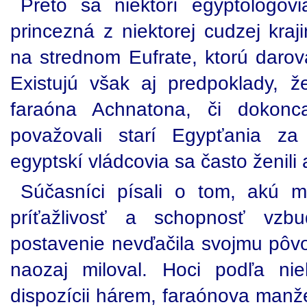
Preto sa niektorí egyptológov
princezná z niektorej cudzej kraj
na strednom Eufrate, ktorú darov
Existujú však aj predpoklady, ž
faraóna Achnatona, či dokonc
považovali starí Egypťania z
egyptskí vládcovia sa často ženili 
Súčasníci písali o tom, akú ma
príťažlivosť a schopnosť vzb
postavenie nevďačila svojmu pôvo
naozaj miloval. Hoci podľa ni
dispozícii hárem, faraónova manž