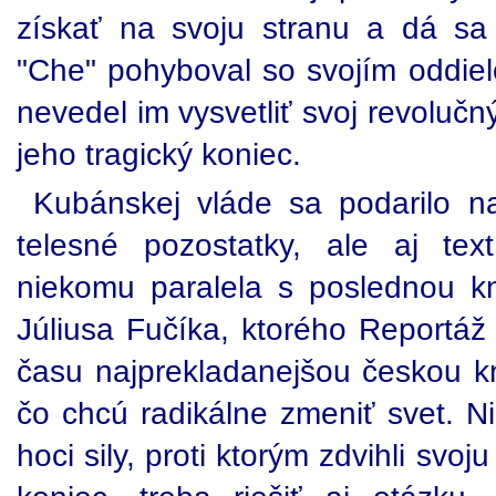
získať na svoju stranu a dá sa
"Che" pohyboval so svojím oddiel
nevedel im vysvetliť svoj revoluč
jeho tragický koniec.
Kubánskej vláde sa podarilo n
telesné pozostatky, ale aj te
niekomu paralela s poslednou kn
Júliusa Fučíka, ktorého Reportáž
času najprekladanejšou českou kn
čo chcú radikálne zmeniť svet. N
hoci sily, proti ktorým zdvihli svoj