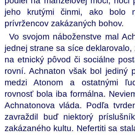
podiel na manželovej moci, hoci 
jeho krutými činmi, ako bolo n
prívržencov zakázaných bohov.
Vo svojom náboženstve mal Ach
jednej strane sa síce deklarovalo,
na etnický pôvod či sociálne pos
rovní. Achnaton však bol jediný 
medzi Atonom a ostatnými ľuď
rovnosť bola iba formálna. Nevie
Achnatonova vláda. Podľa tvrdení
zavraždil buď niektorý príslušní
zakázaného kultu. Nefertiti sa st