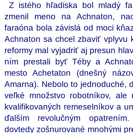
Z istého hľadiska bol mladý fa
zmenil meno na Achnaton, nao
faraóna bola závislá od moci kňa
Achnaton sa chcel zbaviť vplyvu 
reformy mal vyjadriť aj presun hl
ním prestali byť Téby a Achnat
mesto Achetaton (dnešný názov t
Amarna). Nebolo to jednoduché, d
veľké množstvo robotníkov, ale
kvalifikovaných remeselníkov a um
ďalším revolučným opatrením
dovtedy zošnurované mnohými pr