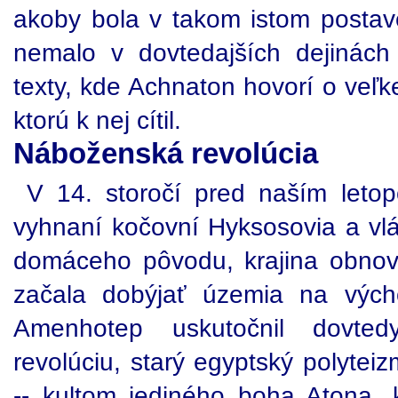
akoby bola v takom istom postav
nemalo v dovtedajších dejinách
texty, kde Achnaton hovorí o veľk
ktorú k nej cítil.
Náboženská revolúcia
V 14. storočí pred naším leto
vyhnaní kočovní Hyksosovia a vlá
domáceho pôvodu, krajina obnovi
začala dobýjať územia na vých
Amenhotep uskutočnil dovte
revolúciu, starý egyptský polyte
-- kultom jediného boha Atona, 