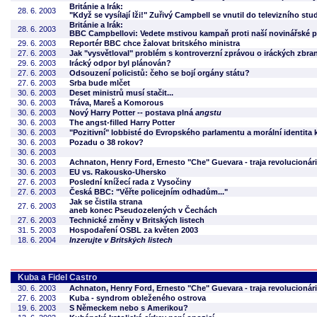
Británie a Irák:
28. 6. 2003
"Když se vysílají lži!" Zuřivý Campbell se vnutil do televizního stu
Británie a Irák:
28. 6. 2003
BBC Campbellovi: Vedete mstivou kampaň proti naší novinářské p
29. 6. 2003
Reportér BBC chce žalovat britského ministra
27. 6. 2003
Jak "vysvětloval" problém s kontroverzní zprávou o iráckých zbra
29. 6. 2003
Irácký odpor byl plánován?
27. 6. 2003
Odsouzení policistů: čeho se bojí orgány státu?
27. 6. 2003
Srba bude mlčet
30. 6. 2003
Deset ministrů musí stačit...
30. 6. 2003
Tráva, Mareš a Komorous
30. 6. 2003
Nový Harry Potter -- postava plná
angstu
30. 6. 2003
The angst-filled Harry Potter
30. 6. 2003
"Pozitivní" lobbisté do Evropského parlamentu a morální identita 
30. 6. 2003
Pozadu o 38 rokov?
30. 6. 2003
30. 6. 2003
Achnaton, Henry Ford, Ernesto "Che" Guevara - traja revolucionári
30. 6. 2003
EU vs. Rakousko-Uhersko
27. 6. 2003
Poslední knížecí rada z Vysočiny
27. 6. 2003
Česká BBC: "Věřte policejním odhadům..."
Jak se čistila strana
27. 6. 2003
aneb konec Pseudozelených v Čechách
27. 6. 2003
Technické změny v Britských listech
31. 5. 2003
Hospodaření OSBL za květen 2003
18. 6. 2004
Inzerujte v Britských listech
Kuba a Fidel Castro
30. 6. 2003
Achnaton, Henry Ford, Ernesto "Che" Guevara - traja revolucionári
27. 6. 2003
Kuba - syndrom obleženého ostrova
19. 6. 2003
S Německem nebo s Amerikou?