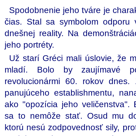
Spodobnenie jeho tváre je chara
čias. Stal sa symbolom odporu 
dnešnej reality. Na demonštráciá
jeho portréty.
Už starí Gréci mali úslovie, že 
mladí. Bolo by zaujímavé p
revolucionármi 60. rokov dnes.
panujúceho establishmentu, nan
ako "opozícia jeho veličenstva".
sa to nemôže stať. Osud mu do
ktorú nesú zodpovednosť sily, prot