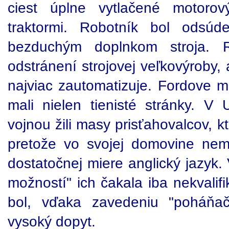
ciest úplne vytlačené motorov
traktormi. Robotník bol odsú
bezduchým doplnkom stroja. 
odstránení strojovej veľkovýroby,
najviac zautomatizuje. Fordove m
mali nielen tienisté stránky. 
vojnou žili masy prisťahovalcov, k
pretože vo svojej domovine nemal
dostatočnej miere anglický jazyk
možností" ich čakala iba nekvalif
bol, vďaka zavedeniu "poháňa
vysoký dopyt.