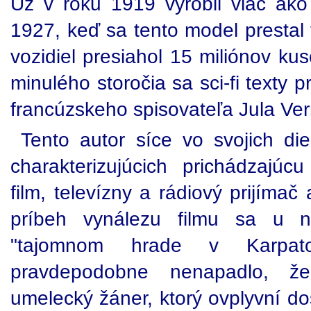
Už v roku 1919 vyrobil viac ako
1927, keď sa tento model prestal
vozidiel presiahol 15 miliónov kus
minulého storočia sa sci-fi texty 
francúzskeho spisovateľa Jula Ver
Tento autor síce vo svojich die
charakterizujúcich prichádzajúcu
film, televízny a rádiový prijíma
príbeh vynálezu filmu sa u 
"tajomnom hrade v Karpat
pravdepodobne nenapadlo, ž
umelecký žáner, ktorý ovplyvní d