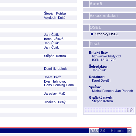
Autoři
Štěpán Kotrba
Vzkaz redakci
Vojciech Kość
OSBL
Stanovy OSBL
Jan Čulík
Irena Válová
Tiráž
Jan Čulík
Jan Čulík
Britské listy
Štěpán Kotrba
http://www.blisty.cz/
ISSN 1213-1792
Šéfredaktor:
Dominik Lukeš
Jan Čulík
Redaktor:
Josef Brož
Karel Dolejší
Eva Hahnová,
Hans Henning Hahn
Správa:
Michal Panoch, Jan Panoch
Jaroslav Malý
Grafický návrh:
Štěpán Kotrba
Jindřich Tichý
RSS
2.0
Historie
>