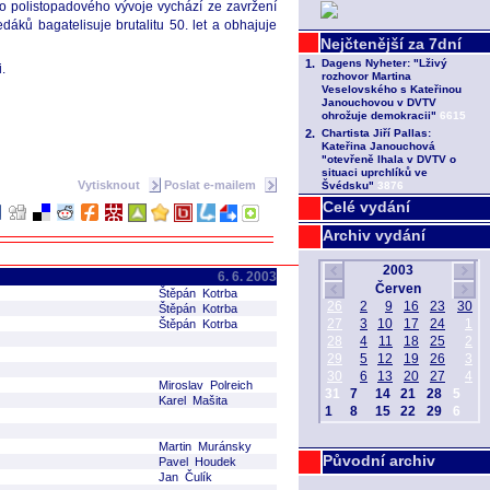
eho polistopadového vývoje vychází ze zavržení
dáků bagatelisuje brutalitu 50. let a obhajuje
.
Vytisknout
Poslat e-mailem
Celé vydání
Archiv vydání
6. 6. 2003
Štěpán Kotrba
Štěpán Kotrba
Štěpán Kotrba
Miroslav Polreich
Karel Mašita
Martin Muránsky
Původní archiv
Pavel Houdek
Jan Čulík