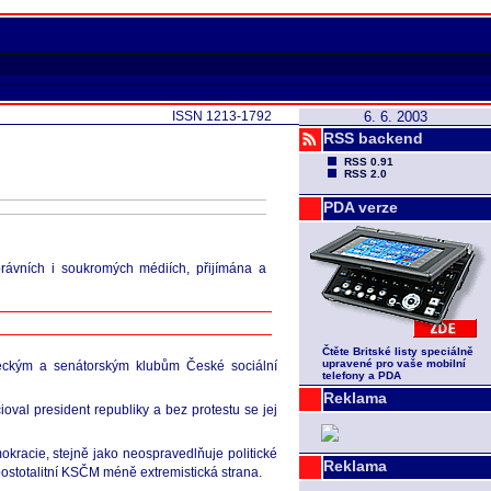
ISSN 1213-1792
6. 6. 2003
RSS backend
RSS 0.91
RSS 2.0
PDA verze
právních i soukromých médiích, přijímána a
Čtěte Britské listy speciálně
upravené pro vaše mobilní
eckým a senátorským klubům České sociální
telefony a PDA
Reklama
val president republiky a bez protestu se jej
kracie, stejně jako neospravedlňuje politické
Reklama
 postotalitní KSČM méně extremistická strana.