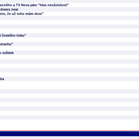
ezného a TV Nova jako "hlas nezávislosti"
 draws near
oto, že už toho mám dost"
i českého tisku"
strachu"
ko svědek
ita