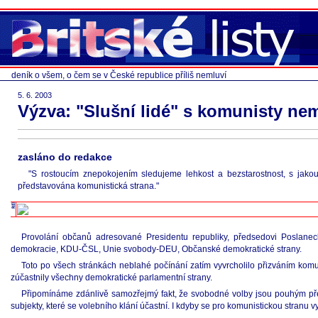
deník o všem, o čem se v České republice příliš nemluví
5. 6. 2003
Výzva: "Slušní lidé" s komunisty ne
zasláno do redakce
"S rostoucím znepokojením sledujeme lehkost a bezstarostnost, s jakou
představována komunistická strana."
Provolání občanů adresované Presidentu republiky, předsedovi Posla
demokracie, KDU-ČSL, Unie svobody-DEU, Občanské demokratické strany.
Toto po všech stránkách neblahé počínání zatím vyvrcholilo přizváním komun
zúčastnily všechny demokratické parlamentní strany.
Připomínáme zdánlivě samozřejmý fakt, že svobodné volby jsou pouhým před
subjekty, které se volebního klání účastní. I kdyby se pro komunistickou stranu 