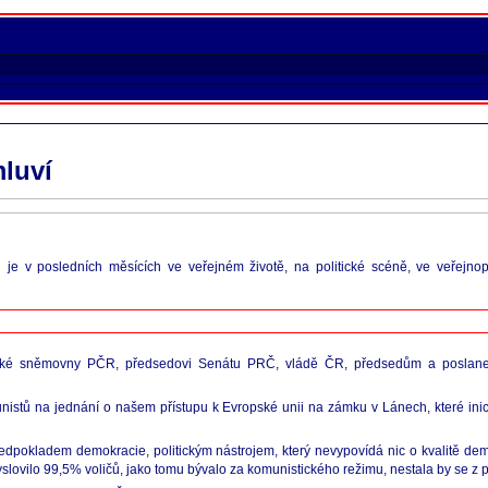
mluví
 je v posledních měsících ve veřejném životě, na politické scéně, ve veřejno
necké sněmovny PČR, předsedovi Senátu PRČ, vládě ČR, předsedům a poslan
istů na jednání o našem přístupu k Evropské unii na zámku v Lánech, které inicio
pokladem demokracie, politickým nástrojem, který nevypovídá nic o kvalitě demo
vyslovilo 99,5% voličů, jako tomu bývalo za komunistického režimu, nestala by se z