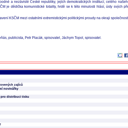
vobodné a nezávislé České republiky, jejích demokratických institucí, celého naš
 je dědička komunistické totality, hrdě se k této minulosti hlásí, ústy svých pře
ení KSČM mezi ostatními extremistickými politickými proudy na okraji společnosti
eňás, publicista, Petr Placák, spisovatel, Jáchym Topol, spisovatel.
lovených zajíců
mí novinářky
ro distribuci tisku
?