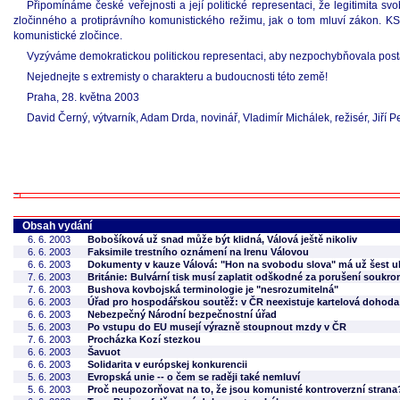
Připomínáme české veřejnosti a její politické representaci, že legitimita s
zločinného a protiprávního komunistického režimu, jak o tom mluví zákon. KSČM
komunistické zločince.
Vyzýváme demokratickou politickou representaci, aby nezpochybňovala postav
Nejednejte s extremisty o charakteru a budoucnosti této země!
Praha, 28. května 2003
David Černý, výtvarník, Adam Drda, novinář, Vladimír Michálek, režisér, Jiří P
Obsah vydání
6. 6. 2003
Bobošíková už snad může být klidná, Válová ještě nikoliv
6. 6. 2003
Faksimile trestního oznámení na Irenu Válovou
6. 6. 2003
Dokumenty v kauze Válová: "Hon na svobodu slova" má už šest u
7. 6. 2003
Británie: Bulvární tisk musí zaplatit odškodné za porušení soukro
7. 6. 2003
Bushova kovbojská terminologie je "nesrozumitelná"
6. 6. 2003
Úřad pro hospodářskou soutěž: v ČR neexistuje kartelová dohoda p
6. 6. 2003
Nebezpečný Národní bezpečnostní úřad
5. 6. 2003
Po vstupu do EU musejí výrazně stoupnout mzdy v ČR
7. 6. 2003
Procházka Kozí stezkou
6. 6. 2003
Šavuot
6. 6. 2003
Solidarita v európskej konkurencii
5. 6. 2003
Evropská unie -- o čem se raději také nemluví
5. 6. 2003
Proč neupozorňovat na to, že jsou komunisté kontroverzní strana