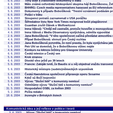
6. 6. 2003
Tony Blair a zfalšované dokumenty o Iráku
6. 6. 2003
Málo známá oxfordská lidskoprávní skupina hájí Bobošíkovou, Žel
6. 6. 2003
BHHRG: Czech media representatives harassed as EU referendum
5. 6. 2003
Dokumenty k případu Bobošíková: "Trestní oznámení podávám pr
6. 6. 2003
Poláci v Iráku
6. 6. 2003
Stoupenci potratů zaznamenali v USA porážku
6. 6. 2003
Šéfredaktor listu New York Times rezignoval kvůli plagiátorovi
5. 6. 2003
Guardian zrušil článek o Wolfowitzovi
5. 6. 2003
Irena Válová: "Chtějí mě zastrašit, protože hovořím o monopolizac
4. 6. 2003
Irena Válová z Media Observatory vyslýchána, odmítla vypovídat
2. 6. 2003
Jana Bobošíková: "V této společnosti začíná převládat atmosféra 
4. 6. 2003
Případ Bobošíková: shrnutí pro Český rozhlas
4. 6. 2003
Jana Bobošíková potvrdila, že není pravda, že byla vyslýchána ja
5. 6. 2003
Petr Uhl se domnívá, že o Bobošíkovou vůbec nejde
4. 6. 2003
Konkurs na lektora češtiny pro Glasgow University
6. 6. 2003
Česká televize a Český sen
5. 6. 2003
Krok stranou
6. 6. 2003
Divoké víno ještě po 39 letech
5. 6. 2003
Francie: Zabiják tvrdí, že Baudis si u něj objednal vraždu transvest
5. 6. 2003
Historický místopis (sudeto)německých vzpomínek
5. 6. 2003
Česká Haendelova společnost připravuje operu Sosarme
5. 6. 2003
Kdež sú Boží bojovníci
5. 6. 2003
Výzva: "Slušní lidé" s komunisty nemluví
5. 6. 2003
Odmítáme výzvu "Slušní lidé s komunisty nemluví"
31. 5. 2003
Hospodaření OSBL za květen 2003
5. 2. 2003
Pošta redakci
18. 6. 2004
Inzerujte v Britských listech
Komunistická idea a její reflexe v politice i teorii
5. 6. 2003
Výzva: "Slušní lidé" s komunisty nemluví