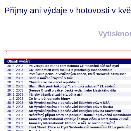
Příjmy ani výdaje v hotovosti v kv
Vytiskno
Obsah vydání
30. 5. 2003
Po vstupu do EU na tom nebude ČR finančně hůř než nyní
30. 5. 2003
ČR: Net deficit with the EU is practically inconceivable
29. 5. 2003
První kruh pekla: o vzdělaných lidech, kteří "nerozliší Strausse"
30. 5. 2003
Sarin a mučení zajatců v Iráku
30. 5. 2003
Chystáte se rozvracet republiku?
30. 5. 2003
Blair: Útok proti Iráku byl "definující událostí" 21. století...
29. 5. 2003
George Orwell o válce: české vydání jeho klasického díla
29. 5. 2003
Íránský básník si zašil rty, oči a uši
1. 6. 2003
Co je to být opravdu hippy
30. 5. 2003
AI: Výroční zpráva o porušování lidských práv v USA
30. 5. 2003
AI: Výroční zpráva o porušování lidských práv v Rusku
30. 5. 2003
AI: Výroční zpráva o porušování lidských práv na Slovensku
29. 5. 2003
Nešetřený případ smrti na policejní stanici: oprávněná mezinárodní
28. 5. 2003
Amnesty International kritizuje českou vládu a smrt Roma v Brně
28. 5. 2003
Amnesty International: Utrpení, o něž se nikdo nezajímá
28. 5. 2003
Fleet Sheet: Chce se Cyril Svoboda stát komisařem EU, a proto út