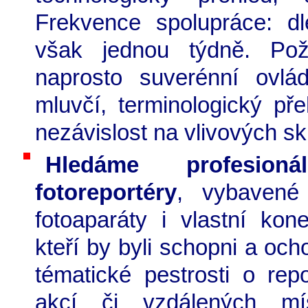
Frekvence spolupráce: d
však jednou týdně. Poža
naprosto suverénní ovlád
mluvčí, terminologický př
nezávislost na vlivových sk
Hledáme profesioná
fotoreportéry
, vybavené v
fotoaparáty i vlastní kone
kteří by byli schopni a ocho
tématické pestrosti o rep
akcí či vzdálených mí