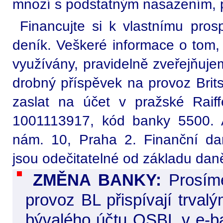
mnozí s podstatným nasazením, p
Financujte si k vlastnímu prosp
deník. Veškeré informace o tom,
využívány, pravidelně zveřejňuj
drobný příspěvek na provoz Brits
zaslat na účet v pražské Raiff
1001113917, kód banky 5500. 
nám. 10, Praha 2. Finanční d
jsou odečitatelné od základu daně
ZMĚNA BANKY:
Prosíme
provoz BL přispívají trval
bývalého účtu OSBL v e-ba