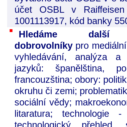
účet OSBL v Raiffeisen
1001113917, kód banky 55
Hledáme další sp
dobrovolníky
pro mediální
vyhledávání, analýza a 
jazyků: španělština, port
francouzština; obory: poli
okruhu či zemi; problematika
sociální vědy; makroekonom
litaratura; technologie
technologický přehled, 