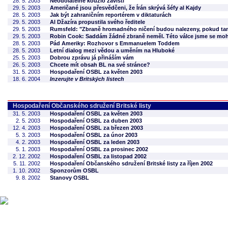
28. 5. 2003
Neodolatelné kouzlo závisti
29. 5. 2003
Američané jsou přesvědčeni, že Írán skrývá šéfy al Kajdy
28. 5. 2003
Jak být zahraničním reportérem v diktaturách
29. 5. 2003
Al Džazíra propustila svého ředitele
29. 5. 2003
Rumsfeld: "Zbraně hromadného ničení budou nalezeny, pokud tam 
29. 5. 2003
Robin Cook: Saddám žádné zbraně neměl. Této válce jsme se moh
28. 5. 2003
Pád Ameriky: Rozhovor s Emmanuelem Toddem
28. 5. 2003
Letní dialog mezi vědou a uměním na Hluboké
25. 5. 2003
Dobrou zprávu já přináším vám
26. 5. 2003
Chcete mít obsah BL na své stránce?
31. 5. 2003
Hospodaření OSBL za květen 2003
18. 6. 2004
Inzerujte v Britských listech
Hospodaření Občanského sdružení Britské listy
31. 5. 2003
Hospodaření OSBL za květen 2003
2. 5. 2003
Hospodaření OSBL za duben 2003
12. 4. 2003
Hospodaření OSBL za březen 2003
5. 3. 2003
Hospodaření OSBL za únor 2003
4. 2. 2003
Hospodaření OSBL za leden 2003
5. 1. 2003
Hospodaření OSBL za prosinec 2002
2. 12. 2002
Hospodaření OSBL za listopad 2002
5. 11. 2002
Hospodaření Občanského sdružení Britské listy za říjen 2002
1. 10. 2002
Sponzorům OSBL
9. 8. 2002
Stanovy OSBL