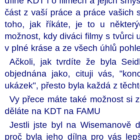
dílně KDT i o filmech a jejich smy
část z vaší práce a práce vašich
toho, jak říkáte, je to u někter
možnost, kdy diváci filmy s tvůrci 
v plné kráse a ze všech úhlů pohl
Ačkoli, jak tvrdíte že byla Se
objednána jako, cituji vás, "kon
ukázek", přesto byla každá z těcht
Vy přece máte také možnost si zko
děláte na KDT na FAMU
Jestli jste byl na Wisemanově d
proč byla jeho dílna pro vás lepš