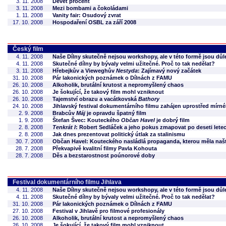
3. 11. 2008
Devět procent
3. 11. 2008
Mezi bombami a čokoládami
1. 11. 2008
Vanity fair: Osudový zvrat
17. 10. 2008
Hospodaření OSBL za září 2008
Český film
4. 11. 2008
Naše Dílny skutečně nejsou workshopy, ale v této formě jsou důl
4. 11. 2008
Skutečné dílny by bývaly velmi užitečné. Proč to tak nedělat?
3. 11. 2008
Hřebejkův a Vieweghův
Nestyda
: Zajímavý nový začátek
31. 10. 2008
Pár lakonických poznámek o Dílnách z FAMU
26. 10. 2008
Alkoholik, brutální krutost a nepromyšlený chaos
26. 10. 2008
Je šokující, že takový film mohl vzniknout
26. 10. 2008
Tajemství obrazu a vacátkovská
Bathory
24. 10. 2008
Jihlavský festival dokumentárního filmu zahájen uprostřed mír
2. 9. 2008
Brabcův
Máj
je opravdu špatný film
1. 9. 2008
Štefan Švec: Kouteckého
Občan Havel
je dobrý film
2. 8. 2008
Tenkrát I
: Robert Sedláček a jeho pokus zmapovat po deseti le
2. 8. 2008
Jak dnes prezentovat politický útlak za stalinismu
30. 7. 2008
Občan Havel: Kouteckého nasládlá propaganda, kterou měla našt
28. 7. 2008
Překvapivě kvalitní filmy Pavla Kohouta
28. 7. 2008
Děs a bezstarostnost poúnorové doby
Festival dokumentárního filmu Jihlava
4. 11. 2008
Naše Dílny skutečně nejsou workshopy, ale v této formě jsou důl
4. 11. 2008
Skutečné dílny by bývaly velmi užitečné. Proč to tak nedělat?
31. 10. 2008
Pár lakonických poznámek o Dílnách z FAMU
27. 10. 2008
Festival v Jihlavě pro filmové profesionály
26. 10. 2008
Alkoholik, brutální krutost a nepromyšlený chaos
26. 10. 2008
Je šokující, že takový film mohl vzniknout