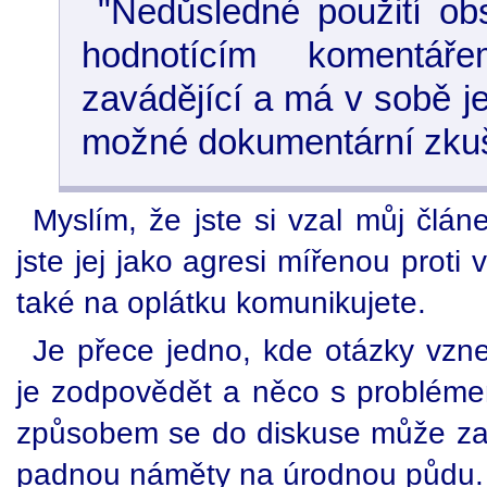
"Nedůsledné použití ob
hodnotícím komentář
zavádějící a má v sobě j
možné dokumentární zkuš
Myslím, že jste si vzal můj člán
jste jej jako agresi mířenou prot
také na oplátku komunikujete.
Je přece jedno, kde otázky vzne
je zodpovědět a něco s problémem
způsobem se do diskuse může zapo
padnou náměty na úrodnou půdu.