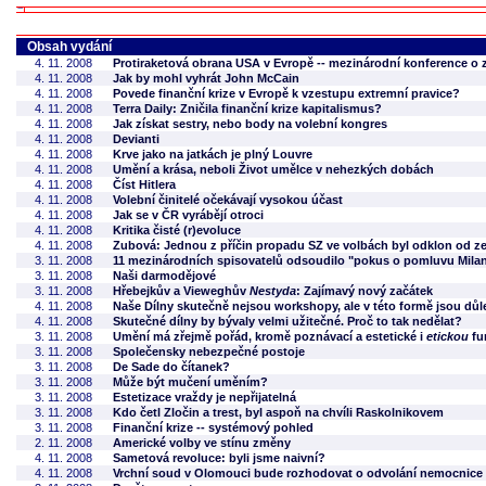
Obsah vydání
4. 11. 2008
Protiraketová obrana USA v Evropě -- mezinárodní konference o zaj
4. 11. 2008
Jak by mohl vyhrát John McCain
4. 11. 2008
Povede finanční krize v Evropě k vzestupu extremní pravice?
4. 11. 2008
Terra Daily: Zničila finanční krize kapitalismus?
4. 11. 2008
Jak získat sestry, nebo body na volební kongres
4. 11. 2008
Devianti
4. 11. 2008
Krve jako na jatkách je plný Louvre
4. 11. 2008
Umění a krása, neboli Život umělce v nehezkých dobách
4. 11. 2008
Číst Hitlera
4. 11. 2008
Volební činitelé očekávají vysokou účast
4. 11. 2008
Jak se v ČR vyrábějí otroci
4. 11. 2008
Kritika čisté (r)evoluce
4. 11. 2008
Zubová: Jednou z příčin propadu SZ ve volbách byl odklon od 
3. 11. 2008
11 mezinárodních spisovatelů odsoudilo "pokus o pomluvu Mila
3. 11. 2008
Naši darmodějové
3. 11. 2008
Hřebejkův a Vieweghův
Nestyda
: Zajímavý nový začátek
4. 11. 2008
Naše Dílny skutečně nejsou workshopy, ale v této formě jsou důl
4. 11. 2008
Skutečné dílny by bývaly velmi užitečné. Proč to tak nedělat?
3. 11. 2008
Umění má zřejmě pořád, kromě poznávací a estetické i
etickou
fu
3. 11. 2008
Společensky nebezpečné postoje
3. 11. 2008
De Sade do čítanek?
3. 11. 2008
Může být mučení uměním?
3. 11. 2008
Estetizace vraždy je nepřijatelná
3. 11. 2008
Kdo četl Zločin a trest, byl aspoň na chvíli Raskolnikovem
3. 11. 2008
Finanční krize -- systémový pohled
2. 11. 2008
Americké volby ve stínu změny
4. 11. 2008
Sametová revoluce: byli jsme naivní?
4. 11. 2008
Vrchní soud v Olomouci bude rozhodovat o odvolání nemocnice v 