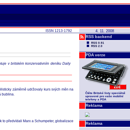
ISSN 1213-1792
4. 11. 2008
RSS backend
RSS 0.91
RSS 2.0
PDA verze
uje v britském konzervativním deníku Daily
ilisticky záměrně udržovaly kurs svých měn na
Čtěte Britské listy speciálně
á bublina.
upravené pro vaše mobilní
telefony a PDA
Reklama
Jak to předvídali Marx a Schumpeter, globalizace
Reklama