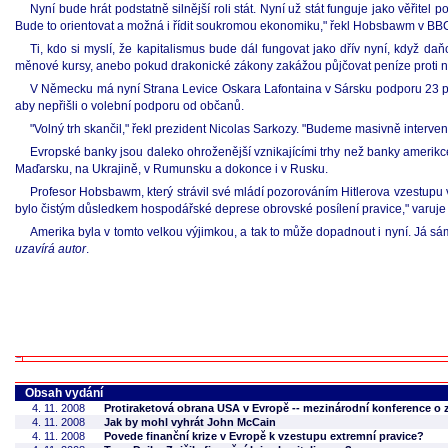
Nyní bude hrát podstatně silnější roli stát. Nyní už stát funguje jako věřit
Bude to orientovat a možná i řídit soukromou ekonomiku," řekl Hobsbawm v BB
Ti, kdo si myslí, že kapitalismus bude dál fungovat jako dřív nyní, když d
měnové kursy, anebo pokud drakonické zákony zakážou půjčovat peníze proti n
V Německu má nyní Strana Levice Oskara Lafontaina v Sársku podporu 23 pr
aby nepřišli o volební podporu od občanů.
"Volný trh skančil," řekl prezident Nicolas Sarkozy. "Budeme masivně interven
Evropské banky jsou daleko ohroženější vznikajícími trhy než banky amerikc
Maďarsku, na Ukrajině, v Rumunsku a dokonce i v Rusku.
Profesor Hobsbawm, který strávil své mládí pozorováním Hitlerova vzestupu v Be
bylo čistým důsledkem hospodářské deprese obrovské posílení pravice," varuje m
Amerika byla v tomto velkou výjimkou, a tak to může dopadnout i nyní. Já 
uzavírá autor
.
Obsah vydání
4. 11. 2008
Protiraketová obrana USA v Evropě -- mezinárodní konference o zaj
4. 11. 2008
Jak by mohl vyhrát John McCain
4. 11. 2008
Povede finanční krize v Evropě k vzestupu extremní pravice?