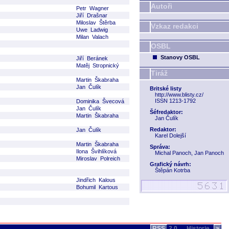
Autoři
Petr Wagner
Jiří Drašnar
Miloslav Štěrba
Vzkaz redakci
Uwe Ladwig
Milan Valach
OSBL
Stanovy OSBL
Jiří Beránek
Matěj Stropnický
Tiráž
Martin Škabraha
Jan Čulík
Britské listy
http://www.blisty.cz/
ISSN 1213-1792
Dominika Švecová
Jan Čulík
Šéfredaktor:
Martin Škabraha
Jan Čulík
Redaktor:
Jan Čulík
Karel Dolejší
Martin Škabraha
Správa:
Ilona Švihlíková
Michal Panoch, Jan Panoch
Miroslav Polreich
Grafický návrh:
Štěpán Kotrba
Jindřich Kalous
Bohumil Kartous
RSS
2.0
Historie
>