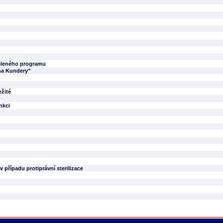
zeleného programu
na Kundery"
ežité
nkci
případu protiprávní sterilizace