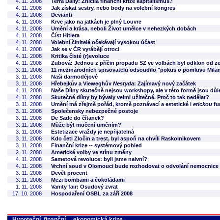
4. 11. 2008
Terra Daily: Zničila finanční krize kapitalismus?
4. 11. 2008
Jak získat sestry, nebo body na volební kongres
4. 11. 2008
Devianti
4. 11. 2008
Krve jako na jatkách je plný Louvre
4. 11. 2008
Umění a krása, neboli Život umělce v nehezkých dobách
4. 11. 2008
Číst Hitlera
4. 11. 2008
Volební činitelé očekávají vysokou účast
4. 11. 2008
Jak se v ČR vyrábějí otroci
4. 11. 2008
Kritika čisté (r)evoluce
4. 11. 2008
Zubová: Jednou z příčin propadu SZ ve volbách byl odklon od 
3. 11. 2008
11 mezinárodních spisovatelů odsoudilo "pokus o pomluvu Mila
3. 11. 2008
Naši darmodějové
3. 11. 2008
Hřebejkův a Vieweghův
Nestyda
: Zajímavý nový začátek
4. 11. 2008
Naše Dílny skutečně nejsou workshopy, ale v této formě jsou důl
4. 11. 2008
Skutečné dílny by bývaly velmi užitečné. Proč to tak nedělat?
3. 11. 2008
Umění má zřejmě pořád, kromě poznávací a estetické i
etickou
fu
3. 11. 2008
Společensky nebezpečné postoje
3. 11. 2008
De Sade do čítanek?
3. 11. 2008
Může být mučení uměním?
3. 11. 2008
Estetizace vraždy je nepřijatelná
3. 11. 2008
Kdo četl Zločin a trest, byl aspoň na chvíli Raskolnikovem
3. 11. 2008
Finanční krize -- systémový pohled
2. 11. 2008
Americké volby ve stínu změny
4. 11. 2008
Sametová revoluce: byli jsme naivní?
4. 11. 2008
Vrchní soud v Olomouci bude rozhodovat o odvolání nemocnice v 
3. 11. 2008
Devět procent
3. 11. 2008
Mezi bombami a čokoládami
1. 11. 2008
Vanity fair: Osudový zvrat
17. 10. 2008
Hospodaření OSBL za září 2008
Hypoteční, finanční ... ekonomická krize