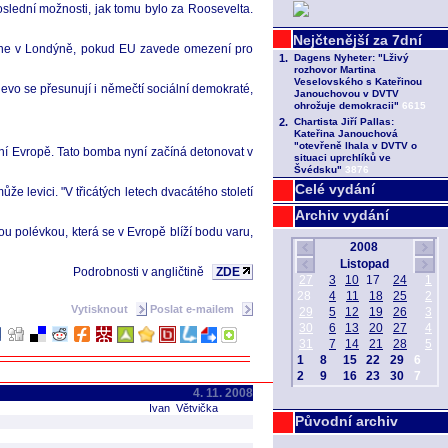
poslední možnosti, jak tomu bylo za Roosevelta.
 stane v Londýně, pokud EU zavede omezení pro
vo se přesunují i němečtí sociální demokraté,
ní Evropě. Tato bomba nyní začíná detonovat v
Celé vydání
že levici. "V třicátých letech dvacátého století
Archiv vydání
 polévkou, která se v Evropě blíží bodu varu,
Podrobnosti v angličtině
ZDE
Vytisknout
Poslat e-mailem
4. 11. 2008
Ivan Větvička
Původní archiv