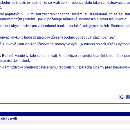
el poslední možnosti, je možné, že se vrátíme k myšlence státu jako zaměstnavatele 
C.
aňoví poplatníci v EU museli zachránit finanční systém, ať si uvědomí, co se asi
edostatečným jistinám - jak to požaduje německá, holandská a severská levice?
ocent obyvatelstva pro znárodnění bank a podniků veřejných služeb. Směrem nale
opvat, kdykoliv bude strategický důležitý podnik potřebovat státní peníze."
é. Celkově jsou v držení časované bomby ve výši 1,6 bilionu dolarů půjček východ
rlíně, varuje ty, kdo se domnívají, že deziluze z nynější finanční krize nějak pomů
arxistický historik.
sám dám vždycky přednost osvícenému "socialismu" Baracka Obamy před hegelovskou
íci v pytli