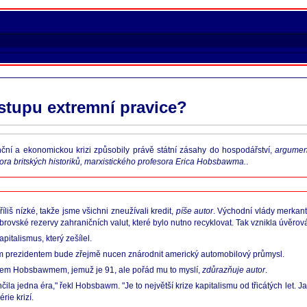
estupu extremní pravice?
nční a ekonomickou krizi způsobily právě státní zásahy do hospodářství,
argument
ra britských historiků, marxistického profesora Erica Hobsbawma.
.
liš nízké, takže jsme všichni zneužívali kredit,
píše autor
. Východní vlády merkant
rovské rezervy zahraničních valut, které bylo nutno recyklovat. Tak vznikla úvěrov
pitalismus, který zešílel.
kým prezidentem bude zřejmě nucen znárodnit americký automobilový průmysl.
ricem Hobsbawmem, jemuž je 91, ale pořád mu to myslí,
zdůrazňuje autor
.
ila jedna éra," řekl Hobsbawm. "Je to největší krize kapitalismu od třicátých let. 
rie krizí.