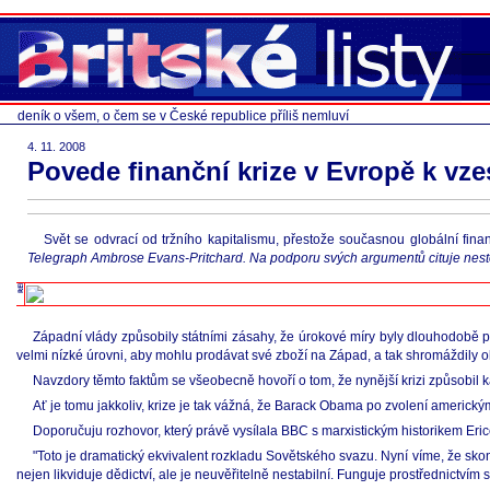
deník o všem, o čem se v České republice příliš nemluví
4. 11. 2008
Povede finanční krize v Evropě k vz
Svět se odvrací od tržního kapitalismu, přestože současnou globální fina
Telegraph Ambrose Evans-Pritchard. Na podporu svých argumentů cituje nesto
Západní vlády způsobily státními zásahy, že úrokové míry byly dlouhodobě pří
velmi nízké úrovni, aby mohlu prodávat své zboží na Západ, a tak shromáždily ob
Navzdory těmto faktům se všeobecně hovoří o tom, že nynější krizi způsobil ka
Ať je tomu jakkoliv, krize je tak vážná, že Barack Obama po zvolení americ
Doporučuju rozhovor, který právě vysílala BBC s marxistickým historikem E
"Toto je dramatický ekvivalent rozkladu Sovětského svazu. Nyní víme, že skonč
nejen likviduje dědictví, ale je neuvěřitelně nestabilní. Funguje prostřednictvím sé