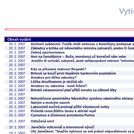
Vyt
Obsah vydání
20. 2. 2007
Archivní svědectví: Tvrdík chtěl smlouvu s Američany podepsat u
20. 2. 2007
Základny a kritika od německého ministra zahraničí, anebo O čem
20. 2. 2007
Zelený oportunismus
20. 2. 2007
Hon na čarodějnice -- Bože, monitoruj už konečně sám sebe
20. 2. 2007
Jestliže tě uchvátí, zahyneš, aneb veřejnoprávní televize "informu
20. 2. 2007
21. 2. 2007
Kdy se přestane tisknout Respekt?
20. 2. 2007
Britové se bouří proti ilegálním bankovním poplatkům
20. 2. 2007
Antabus pro léčbu rakoviny?
20. 2. 2007
Léčba disulfiramem je složitá věc
20. 2. 2007
Antabus vs. rakovina - nové řešení?
20. 2. 2007
Britské zdravotnictví platí příliš mnoho za některé léky
20. 2. 2007
20. 2. 2007
Nefunkčnost amerického Národního systému raketového obrany
20. 2. 2007
Nahým a mokrým navrch
20. 2. 2007
Labouristé možná prohrají příští všeobecné volby
20. 2. 2007
Pošetilá cesta Bílého domu k africké ropě
20. 2. 2007
Cynismus a účelovost prezidenta Putina
20. 2. 2007
Odložená smrt
20. 2. 2007
Janečkův milicionář a internetové výročí
Uhl Janečkovi: "Snažíte vyhnout se své právní odpovědnosti za po
19. 2. 2007