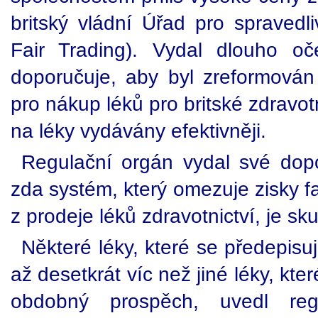
britský vládní Úřad pro spravedl
Fair Trading). Vydal dlouho o
doporučuje, aby byl zreformován
pro nákup léků pro britské zdravot
na léky vydávány efektivněji.
Regulační orgán vydal své dop
zda systém, který omezuje zisky f
z prodeje léků zdravotnictví, je sk
Některé léky, které se předepisuj
až desetkrát víc než jiné léky, kte
obdobný prospěch, uvedl regu