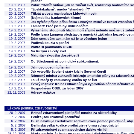
jména"
19. 2. 2007
Putin: "Dobře vidíme, jak se změnil svět, realisticky hodnotíme sv
20. 2. 2007
"Spektakulární", anebo "standardní"?
20. 2. 2007
Třikrát a dost: manipulace Lidových novin
20. 2. 2007
(Ne)mobilita bankovních klientů
16. 2. 2007
Jak vyřešit případ příslušníka Lidových milicí ve funkci vrchního ř
19. 2. 2007
Lambert: Proč jsem byl milicionářem
19. 2. 2007
Výraznému stoupnutí hladin moří zřejmě nebude možné už zabrá
19. 2. 2007
Podle Ivana Langera představuje americká základna bezpečnostní
19. 2. 2007
Dům sem, dům tam, nám už je to všechno jedno
19. 2. 2007
Podivná kouzla s penězi
19. 2. 2007
Vnitro si podmanilo OSUD
19. 2. 2007
Na Ruzyni za celý svet
19. 2. 2007
Maturita - zkouška dospělosti?
19. 2. 2007
Od Středomoří až po indický subkontinent:
19. 2. 2007
Jahnovo pozdní přiznání
19. 2. 2007
Jak vytvořily Spojené státy krizi v Severní Koreji
19. 2. 2007
Německý ministr zahraničí kritizuje americké plány na raketové z
19. 2. 2007
To už raději ty komunisty, chtělo by se říci
20. 2. 2007
Český rozhlas: Kniha Odhalení byla vyprodána během několika 
18. 2. 2007
Hospodaření OSBL za leden 2007
22. 11. 2003
Adresy redakce
Léková politika, zdravotnictví
20. 2. 2007
Britské zdravotnictví platí příliš mnoho za některé léky
7. 2. 2007
Peníze jsou relativně podružné
6. 2. 2007
Bush navrhuje zredukovat zdravotnickou pomoc pro chudé, aby m
5. 2. 2007
Berlínská velká koalice protlačuje reformu zdravotnictví
5. 2. 2007
Při zdravotnictví zdarma pochcípe daleko víc lidí
28. 12. 2006
Vláda uvažuje, že bude ve zdravotnictví diskriminovat kuřáky, al