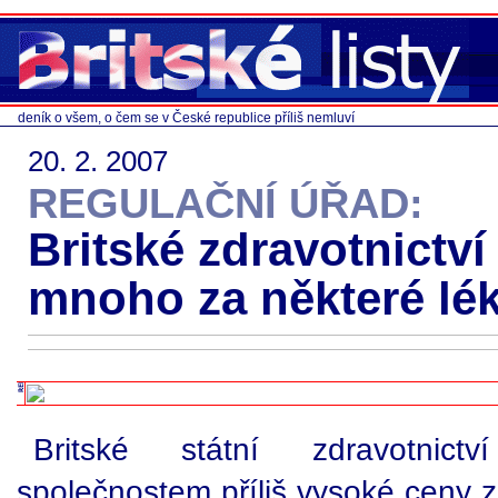
deník o všem, o čem se v České republice příliš nemluví
20. 2. 2007
REGULAČNÍ ÚŘAD:
Britské zdravotnictví p
mnoho za některé lé
Britské státní zdravotnictv
společnostem příliš vysoké ceny z