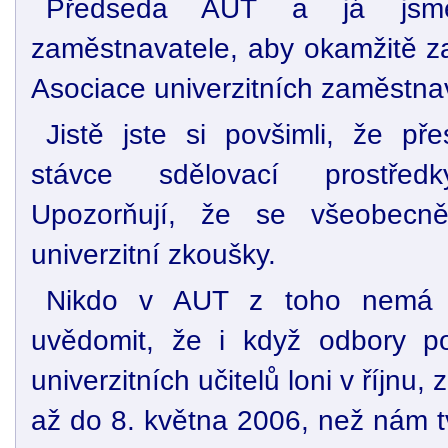
Předseda AUT a já jsme
zaměstnavatele, aby okamžitě za
Asociace univerzitních zaměstnav
Jistě jste si povšimli, že př
stávce sdělovací prostřed
Upozorňují, že se všeobecně
univerzitní zkoušky.
Nikdo v AUT z toho nemá r
uvědomit, že i když odbory po
univerzitních učitelů loni v říjnu
až do 8. května 2006, než nám tv