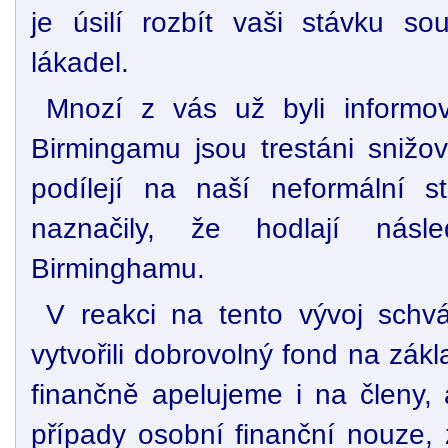
je úsilí rozbít vaši stávku so
lákadel.
Mnozí z vás už byli informo
Birmingamu jsou trestáni snižo
podílejí na naší neformální st
naznačily, že hodlají násl
Birminghamu.
V reakci na tento vývoj schv
vytvořili dobrovolný fond na zák
finančně apelujeme i na členy,
případy osobní finanční nouze,