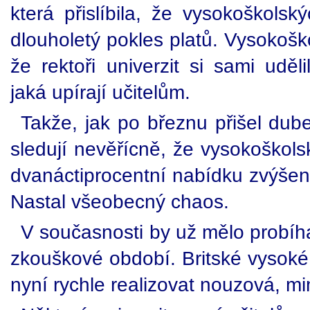
která přislíbila, že vysokoškolsk
dlouholetý pokles platů. Vysokoš
že rektoři univerzit si sami uděl
jaká upírají učitelům.
Takže, jak po březnu přišel dube
sledují nevěřícně, že vysokoškol
dvanáctiprocentní nabídku zvýšen
Nastal všeobecný chaos.
V současnosti by už mělo probíha
zkouškové období. Britské vysoké
nyní rychle realizovat nouzová, m