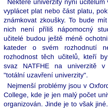
Některé univerzity nyní učitelům 
vyplácet plat nebo část platu, po
známkovat zkoušky. To bude mít d
nich není příliš nápomocný st
učitelé budou ještě méně ochotni
kateder o svém rozhodnutí ne
rozhodnost těch učitelů, kteří by
svaz NATFHE na univerzitě v 
"totální uzavření univerzity".
Nejmenší problémy jsou v Oxford
College, kde je jen malý počet uni
organizován. Jinde je to však jiné