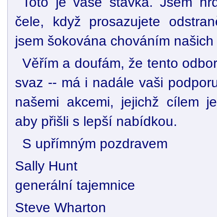
Toto je vaše stávka. Jsem h
čele, když prosazujete odstran
jsem šokována chováním našich 
Věřím a doufám, že tento odbor
svaz -- má i nadále vaši podpor
našemi akcemi, jejichž cílem j
aby přišli s lepší nabídkou.
S upřímným pozdravem
Sally Hunt
generální tajemnice
Steve Wharton