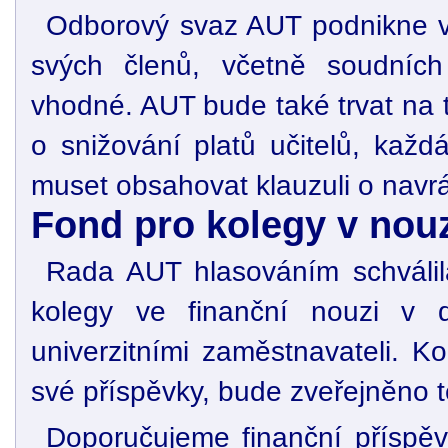
Odborový svaz AUT podnikne 
svých členů, včetně soudníc
vhodné. AUT bude také trvat na 
o snižování platů učitelů, kaž
muset obsahovat klauzuli o navr
Fond pro kolegy v nou
Rada AUT hlasováním schválil
kolegy ve finanční nouzi v d
univerzitními zaměstnavateli. K
své příspěvky, bude zveřejněno t
Doporučujeme finanční příspěvk