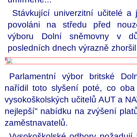
Stávkující univerzitní učitelé a
povoláni na středu před nouz
výboru Dolní sněmovny v d
posledních dnech výrazně zhoršil 
Parlamentní výbor britské Dol
nařídil toto slyšení poté, co ob
vysokoškolských učitelů AUT a N
nejlepší" nabídku na zvýšení plat
zaměstnavatelů.
Vysokoškolské odbory požadují z