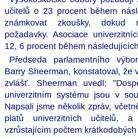
učitelů o 23 procent během násled
známkovat zkoušky, dokud n
požadavky. Asociace univerzitní
12, 6 procent během následujících t
Předseda parlamentního výboru
Barry Sheerman, konstatoval, že 
zvlášť. Sheerman uvedl: "Dosp
univerzitním systému jsou v so
Napsali jsme několik zpráv, včetn
platů univerzitních učitelů, 
vzrůstajícím počtem krátkodobých 