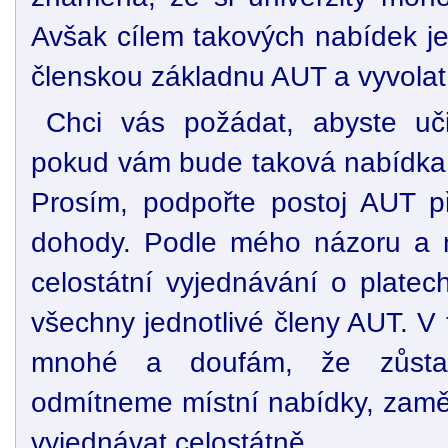
Avšak cílem takových nabídek je 
členskou základnu AUT a vyvolat 
Chci vás požádat, abyste učin
pokud vám bude taková nabídka u
Prosím, podpořte postoj AUT př
dohody. Podle mého názoru a n
celostátní vyjednávání o platec
všechny jednotlivé členy AUT. V 
mnohé a doufám, že zůstan
odmítneme místní nabídky, zamě
vyjednávat celostátně.