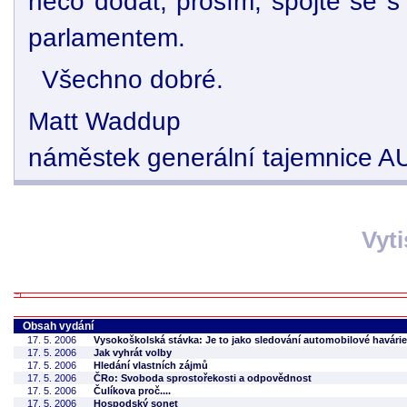
něco dodat, prosím, spojte se s 
parlamentem.
Všechno dobré.
Matt Waddup
náměstek generální tajemnice A
Vyt
Obsah vydání
17. 5. 2006
Vysokoškolská stávka: Je to jako sledování automobilové havári
17. 5. 2006
Jak vyhrát volby
17. 5. 2006
Hledání vlastních zájmů
17. 5. 2006
ČRo: Svoboda sprostořekosti a odpovědnost
17. 5. 2006
Čulíkova proč....
17. 5. 2006
Hospodský sonet