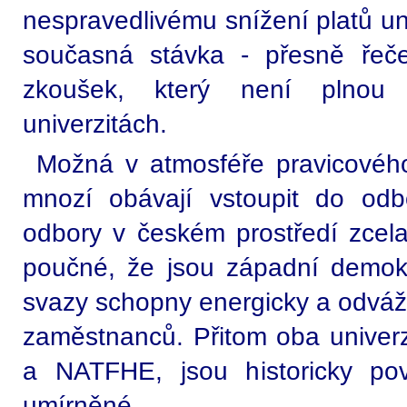
nespravedlivému snížení platů uni
současná stávka - přesně řeče
zkoušek, který není plnou 
univerzitách.
Možná v atmosféře pravicovéh
mnozí obávají vstoupit do od
odbory v českém prostředí zcela
poučné, že jsou západní demok
svazy schopny energicky a odváž
zaměstnanců. Přitom oba univerz
a NATFHE, jsou historicky po
umírněné...