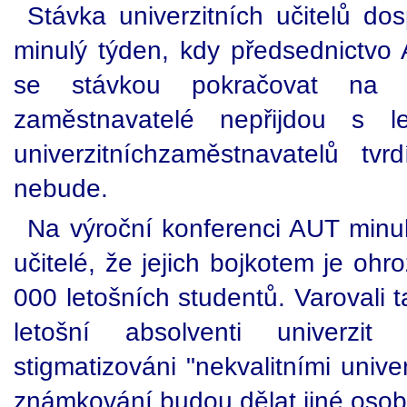
Stávka univerzitních učitelů do
minulý týden, kdy předsednictvo
se stávkou pokračovat na 
zaměstnavatelé nepřijdou s l
univerzitníchzaměstnavatelů tv
nebude.
Na výroční konferenci AUT minulý
učitelé, že jejich bojkotem je oh
000 letošních studentů. Varovali 
letošní absolventi univerz
stigmatizováni "nekvalitními univer
známkování budou dělat jiné osoby 