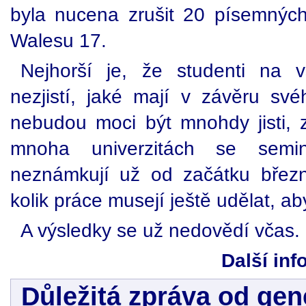
byla nucena zrušit 20 písemnýc
Walesu 17.
Nejhorší je, že studenti na v
nezjistí, jaké mají v závěru své
nebudou moci být mnohdy jisti, 
mnoha univerzitách se semi
neznámkují už od začátku březn
kolik práce musejí ještě udělat, a
A výsledky se už nedovědí včas.
Další inf
Důležitá zpráva od gen