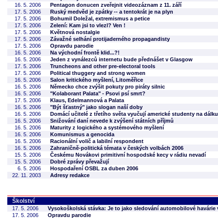
16. 5. 2006
Pentagon donucen zveřejnit videozáznam z 11. září
17. 5. 2006
Ruský medvěd je zpátky -- a tentokrát je na plyn
17. 5. 2006
Bohumil Doležal, extremismus a petice
17. 5. 2006
Zelení: Kam jsi to vlezl? Ven !
17. 5. 2006
Květnová nostalgie
17. 5. 2006
Závažné selhání protijaderného propagandisty
17. 5. 2006
Opravdu parodie
16. 5. 2006
Na východní frontě klid...?!
16. 5. 2006
Jeden z vynálezců internetu bude přednášet v Glasgow
17. 5. 2006
Truncheons and other pre-electoral tools
17. 5. 2006
Political thuggery and strong women
16. 5. 2006
Salon kritického myšlení, Litoměřice
16. 5. 2006
Německo chce zvýšit pokuty pro piráty silnic
16. 5. 2006
"Kolaborant Palata" - Psovi psí smrt?
17. 5. 2006
Klaus, Edelmannová a Palata
16. 5. 2006
"Být šťastný" jako slogan naší doby
16. 5. 2006
Domácí učitelé z třetího světa vyučují americké studenty na dálku
16. 5. 2006
Snižování daní nevede k zvýšení státních příjmů
16. 5. 2006
Maturity z logického a systémového myšlení
16. 5. 2006
Komunismus a genocida
16. 5. 2006
Racionální volič a labilní respondent
16. 5. 2006
Zahraničně-politická témata v českých volbách 2006
15. 5. 2006
Českému Novákovi primitivní hospodské kecy v rádiu nevadí
15. 5. 2006
Dobré zprávy převažují
6. 5. 2006
Hospodaření OSBL za duben 2006
22. 11. 2003
Adresy redakce
Školství
17. 5. 2006
Vysokoškolská stávka: Je to jako sledování automobilové havárie
17. 5. 2006
Opravdu parodie