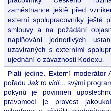
pracovníky Českého rozhl
zaměstnance ještě před vznik
externí spolupracovníky ještě 
smlouvy a na požádání objasn
naplňování jednotlivých usta
uzavíraných s externími spolup
ujednání o závaznosti Kodexu.
Platí jediné. Externí moderátor 
pořadu
Jak to vidí...
svými program
pokynů je povinnen uposlechno
pravomoci je provést jakouko