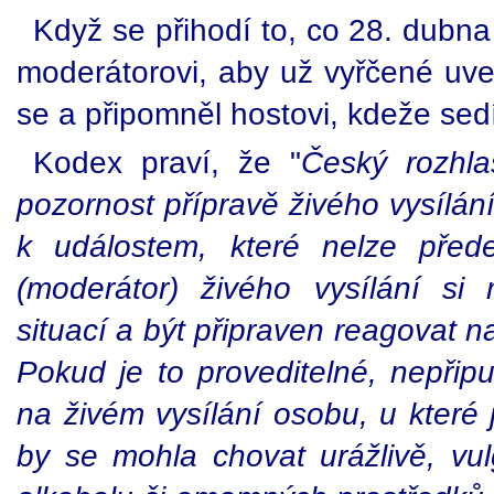
Když se přihodí to, co 28. dubna
moderátorovi, aby už vyřčené uve
se a připomněl hostovi, kdeže sedí.
Kodex praví, že "
Český rozhla
pozornost přípravě živého vysílán
k událostem, které nelze před
(moderátor) živého vysílání si
situací a být připraven reagovat 
Pokud je to proveditelné, nepřipu
na živém vysílání osobu, u které
by se mohla chovat urážlivě, vu