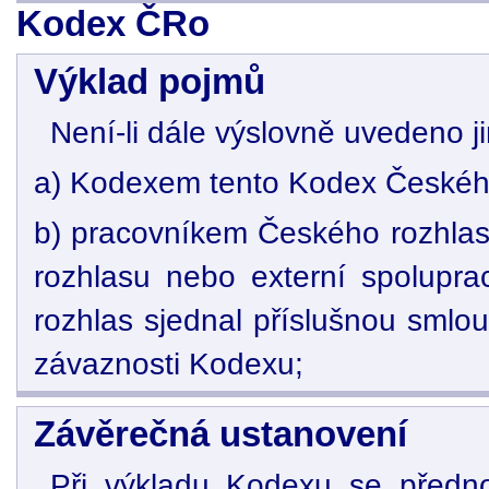
Kodex ČRo
Výklad pojmů
Není-li dále výslovně uvedeno j
a) Kodexem tento Kodex Českéh
b) pracovníkem Českého rozhla
rozhlasu nebo externí spolupra
rozhlas sjednal příslušnou smlo
závaznosti Kodexu;
Závěrečná ustanovení
Při výkladu Kodexu se předn