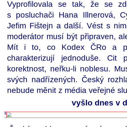
Vyprofilovala se tak, že se z
s posluchači Hana Illnerová, Cy
Jefim Fištejn a další. Vést s ni
moderátor musí být připraven, al
Mít i to, co Kodex ČRo a 
charakterizují jednoduše. Cit 
korektnost, neřku-li noblesu. M
svých nadřízených. Český rozh
nebude měnit z média veřejné slu
vyšlo dnes v d