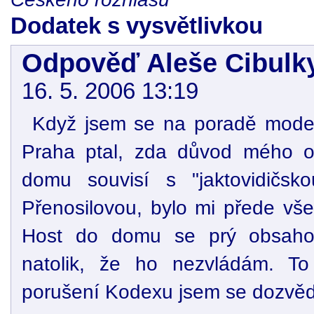
Dodatek s vysvětlivkou
Odpověď Aleše Cibulky
16. 5. 2006 13:19
Když jsem se na poradě mode
Praha ptal, zda důvod mého od
domu souvisí s "jaktovidičs
Přenosilovou, bylo mi přede vš
Host do domu se prý obsaho
natolik, že ho nezvládám. To 
porušení Kodexu jsem se dozvěd