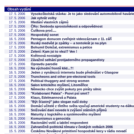
Obsah vydání
17. 5. 2006
Vysokoškolská stávka: Je to jako sledování automobilové havári
17. 5. 2006
Jak vyhrát volby
17. 5. 2006
Hledání vlastních zájmů
17. 5. 2006
ČRo: Svoboda sprostořekosti a odpovědnost
17. 5. 2006
Čulíkova proč....
17. 5. 2006
Hospodský sonet
16. 5. 2006
Pentagon donucen zveřejnit videozáznam z 11. září
17. 5. 2006
Ruský medvěd je zpátky -- a tentokrát je na plyn
17. 5. 2006
Bohumil Doležal, extremismus a petice
17. 5. 2006
Zelení: Kam jsi to vlezl? Ven !
17. 5. 2006
Květnová nostalgie
17. 5. 2006
Závažné selhání protijaderného propagandisty
17. 5. 2006
Opravdu parodie
16. 5. 2006
Na východní frontě klid...?!
16. 5. 2006
Jeden z vynálezců internetu bude přednášet v Glasgow
17. 5. 2006
Truncheons and other pre-electoral tools
17. 5. 2006
Political thuggery and strong women
16. 5. 2006
Salon kritického myšlení, Litoměřice
16. 5. 2006
Německo chce zvýšit pokuty pro piráty silnic
16. 5. 2006
"Kolaborant Palata" - Psovi psí smrt?
17. 5. 2006
Klaus, Edelmannová a Palata
16. 5. 2006
"Být šťastný" jako slogan naší doby
16. 5. 2006
Domácí učitelé z třetího světa vyučují americké studenty na dálku
16. 5. 2006
Snižování daní nevede k zvýšení státních příjmů
16. 5. 2006
Maturity z logického a systémového myšlení
16. 5. 2006
Komunismus a genocida
16. 5. 2006
Racionální volič a labilní respondent
16. 5. 2006
Zahraničně-politická témata v českých volbách 2006
15. 5. 2006
Českému Novákovi primitivní hospodské kecy v rádiu nevadí