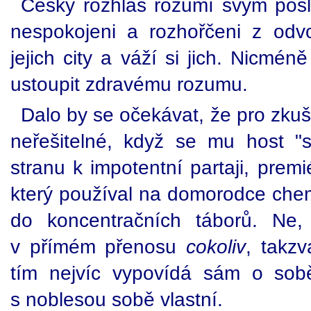
Český rozhlas rozumí svým poslu
nespokojeni a rozhořčeni z odv
jejich city a váží si jich. Nicmén
ustoupit zdravému rozumu.
Dalo by se očekávat, že pro zk
neřešitelné, když se mu host "sp
stranu k impotentní partaji, premi
který používal na domorodce chem
do koncentračních táborů. Ne,
v přímém přenosu
cokoliv
, takzv
tím nejvíc vypovídá sám o sobě
s noblesou sobě vlastní.