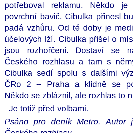
potřeboval reklamu. Někdo je 
povrchní bavič. Cibulka přinesl b
padá vzhůru. Od té doby je mediá
účelových lží. Cibulka přišel o mís
jsou rozhořčeni. Dostaví se 
Českého rozhlasu a tam s němý
Cibulka sedí spolu s dalšími v
ČRo 2 -- Praha a klidně se po
Někdo se zbláznil, ale rozhlas to n
Je totiž před volbami.
Psáno pro deník Metro. Autor j
Českého rozhlasu