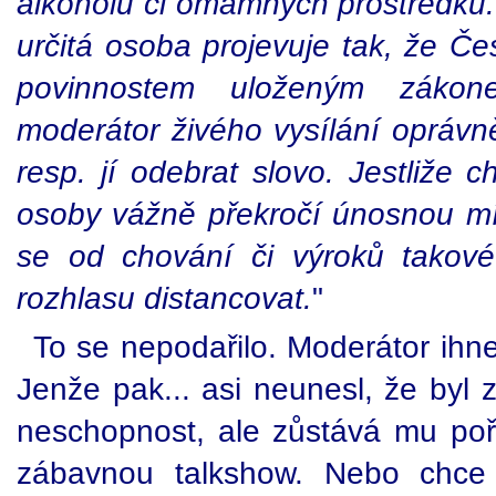
alkoholu či omamných prostředků.
určitá osoba projevuje tak, že Č
povinnostem uloženým záko
moderátor živého vysílání oprávn
resp. jí odebrat slovo. Jestliže 
osoby vážně překročí únosnou mír
se od chování či výroků tako
rozhlasu distancovat.
"
To se nepodařilo. Moderátor ihne
Jenže pak... asi neunesl, že byl 
neschopnost, ale zůstává mu po
zábavnou talkshow. Nebo chce