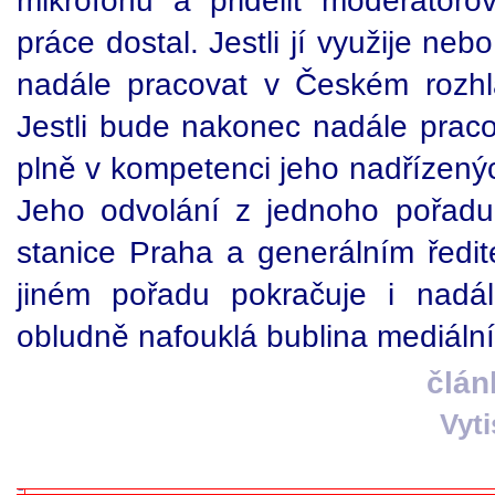
mikrofonu a přidělit moderátorov
práce dostal. Jestli jí využije neb
nadále pracovat v Českém rozh
Jestli bude nakonec nadále praco
plně v kompetenci jeho nadřízenýc
Jeho odvolání z jednoho pořadu
stanice Praha a generálním ředi
jiném pořadu pokračuje i nadál
obludně nafouklá bublina mediální
člán
Vyt