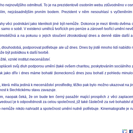
ho nejnovějšího odmítnutí. To je na prezidentově osobním webu zdůvodněno v os
slím, nejzásadnějším prvním bodem. Prezident v něm nesouhlasí s vyčleněním k
y věci podnikání jako kterékoli jiné být nemůže. Dokonce je mezi těmito dvěma dr
em samo o sobě. V existenci umělců tvořících pro peníze a zároveň tvořící umění nev
imoběžná a na pokusu o jejich sloučení ztroskotávají dnes a denně stále další a 
, dlouhodobá, podporovat potřebuje ale už dnes. Dnes by jistě mnoho lidí nabídlo ne
ůže být pobídkou k další tvorbě.
té, vznikl institut
mecenášství
.
a), spláceli svůj dluh podporou umění (také ovšem charitou, poskytováním sociálního
tak jako dřív i dnes máme bohaté (koneckonců dnes jsou bohatí z pohledu minulost
a, která měla jediná k mecenášství prostředky, těžko pak bylo možno ukazovat na ji
šnost k šlechtickému stavu zavazuje.
tním, naopak čeká, že on bude ten černý pasažér mající prospěch z věci zaplace
oucí je k odpovědnosti za celou společnost, jíž také částečně za své bohatství dl
to nemůže nikdo nahradit a společnost umění nutně potřebuje. Kinematografie je n