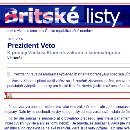
deník o všem, o čem se v České republice příliš nemluví
15. 5. 2006
Prezident Veto
K postoji Václava Klause k zákonu o kinematografii
Vít Horák
Prezident Klaus nesouhlasí s vyčleněním kinematografie jako specifika vůči
Václav Klaus si přidal další zářez na již značně zjizvenou pažbu, vetoval
podstatně vylepšit podmínky pro české filmaře. Nevím, jestli se už nesetřel
Je pravda, že poslední dobou mu také více zákonů chodí, ale z jeho současné
nejasný. Dalo by se pochopit, kdyby kategoricky odmítal zasahování státu do či
To by ale současně nesmělo jít o bývalého předsedu nejsilnější parlament
Misesovy knihy? Ne a ani se tomu neblížil. Je pravda, že současná vláda jde v z
jen míry a logicky existuje nějaká hraniční, která si již veto vyžádá. Tato lini