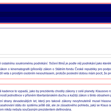
 ostatnímu soukromému podnikání. Točení filmů je podle něj podnikání jako kteréko
 zákon o kinematografii (přesněji zákon o Státním fondu České republiky pro podpo
 rozdíl veta s prostým osobním nesouhlasem, protože poslední dobou mám pocit, že 
 kadence to vypadá, jako by prezidentu chodily zákony z celé planety. Klausovo roz
nností jednotlivce v přísném libertariánském duchu a každý zákon s tímto obsahem p
ní strany devadesátých let, který pro takové zákony nevyhnutelně musel hlasova
asahování státu do systému ještě dál, ale ze zásadového pohledu, jaký se Klaus snaž
e ovšem nikdy nebyla současným prezidentem definována.