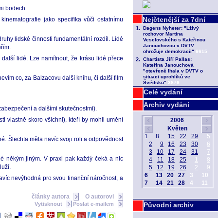
mi bodech.
inematografie jako specifika vůči ostatnímu
uhy lidské činnosti fundamentální rozdíl. Lidé
ěřím.
další lidé. Lze namítnout, že krásu lidé přece
vím co, za Balzacovu další knihu, či další film
Celé vydání
Archiv vydání
 zabezpečení a dalšími skutečnostmi).
i vlastně skoro všichni), kteří by mohli umění
né. Šlechta měla navíc svoji roli a odpovědnost
né někým jiným. V praxi pak každý čeká a nic
uží.
avíc nevýhodná pro svou finanční náročnost, a
články autora
O autorovi
Vytisknout
Poslat e-mailem
Původní archiv