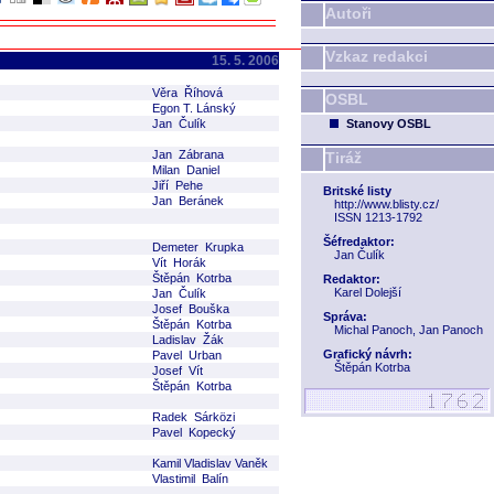
Autoři
Vzkaz redakci
15. 5. 2006
Věra Říhová
OSBL
Egon T. Lánský
Jan Čulík
Stanovy OSBL
Jan Zábrana
Tiráž
Milan Daniel
Jiří Pehe
Britské listy
Jan Beránek
http://www.blisty.cz/
ISSN 1213-1792
Šéfredaktor:
Demeter Krupka
Jan Čulík
Vít Horák
Štěpán Kotrba
Redaktor:
Karel Dolejší
Jan Čulík
Josef Bouška
Správa:
Štěpán Kotrba
Michal Panoch, Jan Panoch
Ladislav Žák
Grafický návrh:
Pavel Urban
Štěpán Kotrba
Josef Vít
Štěpán Kotrba
Radek Sárközi
Pavel Kopecký
Kamil Vladislav Vaněk
Vlastimil Balín