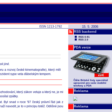
ISSN 1213-1792
15. 5. 2006
RSS backend
RSS 0.91
RSS 2.0
PDA verze
li jiné.
ru a rozvoj české kinematografie), který měl
prezident sype veta ďábelským tempem.
Čtěte Britské listy speciálně
upravené pro vaše mobilní
telefony a PDA
Reklama
hodování, který zákon vetuje a který ne, je mi
osílal zpátky.
t. Byl snad v roce '97 český právní řád jak z
Reklama
í navodit, je to v principu totéž. Odlišné jsou