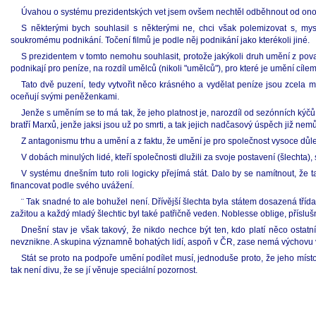
Úvahou o systému prezidentských vet jsem ovšem nechtěl odběhnout od ono
S některými bych souhlasil s některými ne, chci však polemizovat s, my
soukromému podnikání. Točení filmů je podle něj podnikání jako kterékoli jiné.
S prezidentem v tomto nemohu souhlasit, protože jakýkoli druh umění z povah
podnikají pro peníze, na rozdíl umělců (nikoli "umělců"), pro které je umění cíl
Tato dvě puzení, tedy vytvořit něco krásného a vydělat peníze jsou zcela m
oceňují svými peněženkami.
Jenže s uměním se to má tak, že jeho platnost je, narozdíl od sezónních kýčů
bratří Marxů, jenže jaksi jsou už po smrti, a tak jejich nadčasový úspěch již nem
Z antagonismu trhu a umění a z faktu, že umění je pro společnost vysoce důleži
V dobách minulých lidé, kteří společnosti dlužili za svoje postavení (šlecht
V systému dnešním tuto roli logicky přejímá stát. Dalo by se namítnout, že 
financovat podle svého uvážení.
¨ Tak snadné to ale bohužel není. Dřívější šlechta byla státem dosazená tříd
zažitou a každý mladý šlechtic byl také patřičně veden. Noblesse oblige, příslu
Dnešní stav je však takový, že nikdo nechce být ten, kdo platí něco osta
nevznikne. A skupina významně bohatých lidí, aspoň v ČR, zase nemá výchovu ved
Stát se proto na podpoře umění podílet musí, jednoduše proto, že jeho mís
tak není divu, že se jí věnuje speciální pozornost.