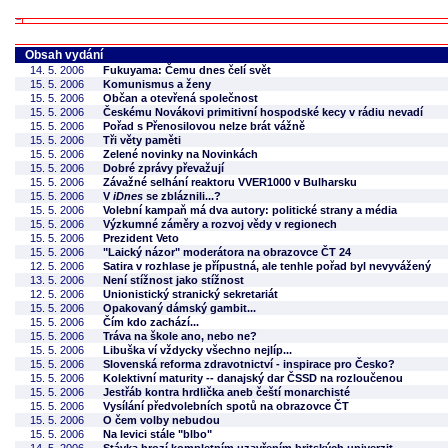
Obsah vydání
14. 5. 2006
Fukuyama: Čemu dnes čelí svět
15. 5. 2006
Komunismus a ženy
15. 5. 2006
Občan a otevřená společnost
15. 5. 2006
Českému Novákovi primitivní hospodské kecy v rádiu nevadí
15. 5. 2006
Pořad s Přenosilovou nelze brát vážně
15. 5. 2006
Tři věty paměti
15. 5. 2006
Zelené novinky na Novinkách
15. 5. 2006
Dobré zprávy převažují
15. 5. 2006
Závažné selhání reaktoru VVER1000 v Bulharsku
15. 5. 2006
V
iDnes
se zbláznili...?
15. 5. 2006
Volební kampaň má dva autory: politické strany a média
15. 5. 2006
Výzkumné záměry a rozvoj vědy v regionech
15. 5. 2006
Prezident Veto
15. 5. 2006
"Laický názor" moderátora na obrazovce ČT 24
12. 5. 2006
Satira v rozhlase je přípustná, ale tenhle pořad byl nevyvážený
13. 5. 2006
Není stížnost jako stížnost
12. 5. 2006
Unionistický stranický sekretariát
15. 5. 2006
Opakovaný dámský gambit...
15. 5. 2006
Čím kdo zachází...
15. 5. 2006
Tráva na škole ano, nebo ne?
15. 5. 2006
Libuška ví vždycky všechno nejlíp...
15. 5. 2006
Slovenská reforma zdravotnictví - inspirace pro Česko?
15. 5. 2006
Kolektivní maturity -- danajský dar ČSSD na rozloučenou
15. 5. 2006
Jestřáb kontra hrdlička aneb čeští monarchisté
15. 5. 2006
Vysílání předvolebních spotů na obrazovce ČT
15. 5. 2006
O čem volby nebudou
15. 5. 2006
Na levici stále "blbo"