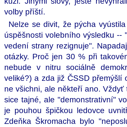
kůži. Jinými slovy, ještě nevyhrál
volby příští.
Nelze se divit, že pýcha vyústil
úspěšnosti volebního výsledku --
vedení strany rezignuje". Napadaj
otázky. Proč jen 30 % při tako
nebude v nitru sociálně demokra
veliké?) a zda již ČSSD přemýšlí
ne všichni, ale někteří ano. Vždyť
sice tajné, ale "demonstrativní" 
je pouhou špičkou ledovce uvni
Zdeňka Škromacha bylo "neposlu