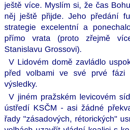
ještě více. Myslím si, že čas Boh
něj ještě přijde. Jeho předání f
strategie excelentní a ponechal
přímo vrata (proto zřejmě více
Stanislavu Grossovi).
V Lidovém domě zavládlo uspok
před volbami ve své prvé fázi 
výsledky.
V jiném pražském levicovém sídle
ústředí KSČM - asi žádné překva
řady "zásadových, rétorických" u
volbách uzavřít vládní koalici s k