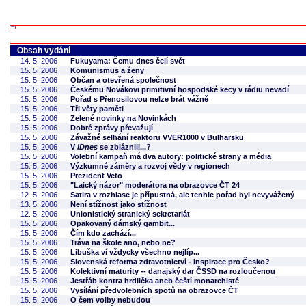
Obsah vydání
14. 5. 2006
Fukuyama: Čemu dnes čelí svět
15. 5. 2006
Komunismus a ženy
15. 5. 2006
Občan a otevřená společnost
15. 5. 2006
Českému Novákovi primitivní hospodské kecy v rádiu nevadí
15. 5. 2006
Pořad s Přenosilovou nelze brát vážně
15. 5. 2006
Tři věty paměti
15. 5. 2006
Zelené novinky na Novinkách
15. 5. 2006
Dobré zprávy převažují
15. 5. 2006
Závažné selhání reaktoru VVER1000 v Bulharsku
15. 5. 2006
V
iDnes
se zbláznili...?
15. 5. 2006
Volební kampaň má dva autory: politické strany a média
15. 5. 2006
Výzkumné záměry a rozvoj vědy v regionech
15. 5. 2006
Prezident Veto
15. 5. 2006
"Laický názor" moderátora na obrazovce ČT 24
12. 5. 2006
Satira v rozhlase je přípustná, ale tenhle pořad byl nevyvážený
13. 5. 2006
Není stížnost jako stížnost
12. 5. 2006
Unionistický stranický sekretariát
15. 5. 2006
Opakovaný dámský gambit...
15. 5. 2006
Čím kdo zachází...
15. 5. 2006
Tráva na škole ano, nebo ne?
15. 5. 2006
Libuška ví vždycky všechno nejlíp...
15. 5. 2006
Slovenská reforma zdravotnictví - inspirace pro Česko?
15. 5. 2006
Kolektivní maturity -- danajský dar ČSSD na rozloučenou
15. 5. 2006
Jestřáb kontra hrdlička aneb čeští monarchisté
15. 5. 2006
Vysílání předvolebních spotů na obrazovce ČT
15. 5. 2006
O čem volby nebudou