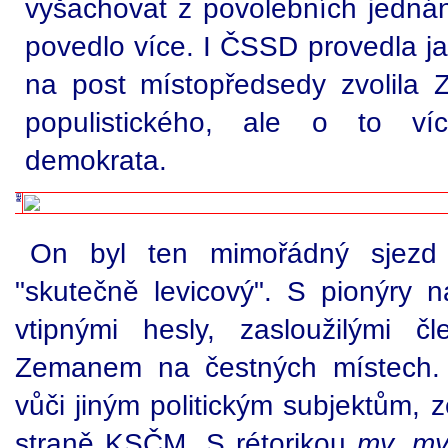
vyšachovat z povolebních jednán
povedlo více. I ČSSD provedla ja
na post místopředsedy zvolila
populistického, ale o to víc
demokrata.
On byl ten mimořádný sjezd
"skutečně levicový". S pionýry 
vtipnými hesly, zasloužilými 
Zemanem na čestných místech.
vůči jiným politickým subjektům, z
straně KSČM. S rétorikou
my, my