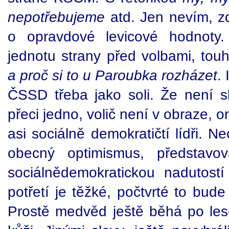
nepotřebujeme
atd. Jen nevím, z
o opravdové levicové hodnoty.
jednotu strany před volbami, tou
a proč si to u Paroubka rozházet
.
ČSSD třeba jako soli. Že není sk
přeci jedno, volič není v obraze, 
asi sociálně demokratičtí lídři. N
obecný optimismus, představov
sociálnědemokratickou nadutost
potřetí je těžké, počtvrté to bud
Prostě medvěd ještě běhá po les