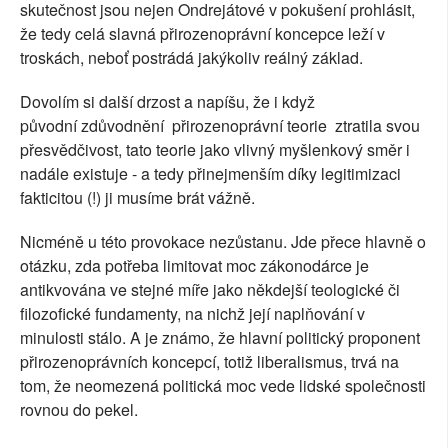
skutečnost jsou nejen Ondrejátové v pokušení prohlásit,
že tedy celá slavná přirozenoprávní koncepce leží v
troskách, neboť postrádá jakýkoliv reálný základ.
Dovolím si další drzost a napíšu, že i když
původní zdůvodnění přirozenoprávní teorie ztratila svou
přesvědčivost, tato teorie jako vlivný myšlenkový směr i
nadále existuje - a tedy přinejmenším díky legitimizaci
fakticitou (!) ji musíme brát vážně.
Nicméně u této provokace nezůstanu. Jde přece hlavně o
otázku, zda potřeba limitovat moc zákonodárce je
antikvována ve stejné míře jako někdejší teologické či
filozofické fundamenty, na nichž její naplňování v
minulosti stálo. A je známo, že hlavní politický proponent
přirozenoprávních koncepcí, totiž liberalismus, trvá na
tom, že neomezená politická moc vede lidské společnosti
rovnou do pekel.