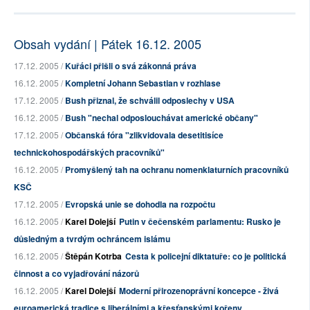
Obsah vydání | Pátek 16.12. 2005
17.12. 2005 /
Kuřáci přišli o svá zákonná práva
16.12. 2005 /
Kompletní Johann Sebastian v rozhlase
17.12. 2005 /
Bush přiznal, že schválil odposlechy v USA
16.12. 2005 /
Bush "nechal odposlouchávat americké občany"
17.12. 2005 /
Občanská fóra "zlikvidovala desetitisíce
technickohospodářských pracovníků"
16.12. 2005 /
Promyšlený tah na ochranu nomenklaturních pracovníků
KSČ
17.12. 2005 /
Evropská unie se dohodla na rozpočtu
16.12. 2005 /
Karel Dolejší
Putin v čečenském parlamentu: Rusko je
důsledným a tvrdým ochráncem islámu
16.12. 2005 /
Štěpán Kotrba
Cesta k policejní diktatuře: co je politická
činnost a co vyjadřování názorů
16.12. 2005 /
Karel Dolejší
Moderní přirozenoprávní koncepce - živá
euroamerická tradice s liberálními a křesťanskými kořeny