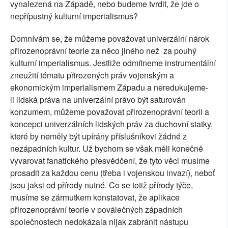
vynalezená na Západě, nebo budeme tvrdit, že jde o
nepřípustný kulturní imperialismus?
Domnívám se, že můžeme považovat univerzální nárok
přirozenoprávní teorie za něco jiného než za pouhý
kulturní imperialismus. Jestliže odmítneme instrumentální
zneužití tématu přirozených práv vojenským a
ekonomickým imperialismem Západu a neredukujeme-
li lidská práva na univerzální právo být saturován
konzumem, můžeme považovat přirozenoprávní teorii a
koncepci univerzálních lidských práv za duchovní statky,
které by neměly být upírány příslušníkovi žádné z
nezápadních kultur. Už bychom se však měli konečně
vyvarovat fanatického přesvědčení, že tyto věci musíme
prosadit za každou cenu (třeba i vojenskou invazí), neboť
jsou jaksi od přírody nutné. Co se totiž přírody týče,
musíme se zármutkem konstatovat, že aplikace
přirozenoprávní teorie v poválečných západních
společnostech nedokázala nijak zabránit nástupu