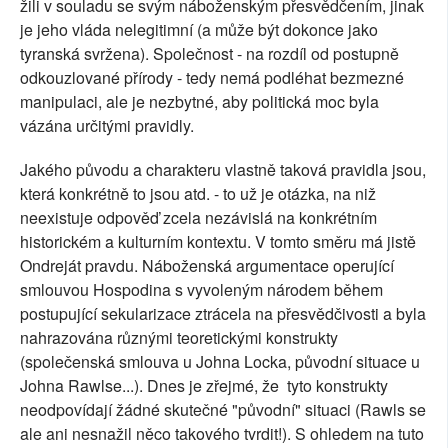
žili v souladu se svým náboženským přesvědčením, jinak
je jeho vláda nelegitimní (a může být dokonce jako
tyranská svržena). Společnost - na rozdíl od postupně
odkouzlované přírody - tedy nemá podléhat bezmezné
manipulaci, ale je nezbytné, aby politická moc byla
vázána určitými pravidly.
Jakého původu a charakteru vlastně taková pravidla jsou,
která konkrétně to jsou atd. - to už je otázka, na niž
neexistuje odpověď zcela nezávislá na konkrétním
historickém a kulturním kontextu. V tomto směru má jistě
Ondreját pravdu. Náboženská argumentace operující
smlouvou Hospodina s vyvoleným národem během
postupující sekularizace ztrácela na přesvědčivosti a byla
nahrazována různými teoretickými konstrukty
(společenská smlouva u Johna Locka, původní situace u
Johna Rawlse...). Dnes je zřejmé, že tyto konstrukty
neodpovídají žádné skutečné "původní" situaci (Rawls se
ale ani nesnažil něco takového tvrdit!). S ohledem na tuto