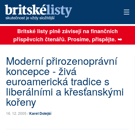
Britské listy plně závisejí na finančních
AKTUÁLNÍ VYDÁNÍ
příspěvcích čtenářů. Prosíme, přispějte. ➥
ARCHIV
Moderní přirozenoprávní
TÉMATA
koncepce - živá
AUTOŘI
euroamerická tradice s
PŘÍSPĚVKY NA PROVOZ
liberálními a křesťanskými
kořeny
SOCIÁLNÍ SÍTĚ
16. 12. 2005 /
Karel Dolejší
PLNÁ VERZE STRÁNEK