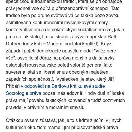
specifickou euroamerickou tradici, která se při obhajobě
práv jednotlivce opírá o přirozenoprávní koncepci. Tato
tradice byla po druhé světové válce takřka beze zbytku
asimilována konkurenčními myšlenkovými směry -
konzervatismem a demokratickým socialismem (že, jak a
proč se tak stalo, tím se široce zabýval například Ralf
Dahrendorf v knize Moderní sociální konflikt). Když
západní pojetí demokracie opustilo model "vítěz bere
vše", osvojilo si důraz na práva menšin a další prvky
oslabující rousseauvské pojetí volonté general jako
suveréna, stal se liberalismus obecným majetkem
západních společností. Výsledkem je stav, který Jiří
Přibáň
v odpovědi na Baršovu kritiku své studie
Sociologie práva
popsal následovně: "Individuální lidská
práva mají povahu faktických konvencí a tudíž pozitivních
pravidel v právním a morálním smyslu."
Otázkou ovšem zůstává, jak je to s lidmi žijícími v jiných
kulturních okruzích: máme i jim připisovat lidská práva