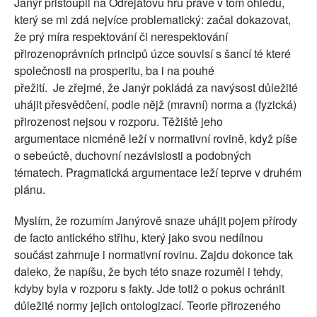
Janýr přistoupil na Odrejátovu hru právě v tom ohledu,
který se mi zdá nejvíce problematický: začal dokazovat,
že prý míra respektování či nerespektování
přirozenoprávních principů úzce souvisí s šancí té které
společnosti na prosperitu, ba i na pouhé
přežití. Je zřejmé, že Janýr pokládá za navýsost důležité
uhájit přesvědčení, podle nějž (mravní) norma a (fyzická)
přirozenost nejsou v rozporu. Těžiště jeho
argumentace nicméně leží v normativní rovině, když píše
o sebeúctě, duchovní nezávislosti a podobných
tématech. Pragmatická argumentace leží teprve v druhém
plánu.
Myslím, že rozumím Janýrově snaze uhájit pojem přírody
de facto antického střihu, který jako svou nedílnou
součást zahrnuje i normativní rovinu. Zajdu dokonce tak
daleko, že napíšu, že bych této snaze rozuměl i tehdy,
kdyby byla v rozporu s fakty. Jde totiž o pokus ochránit
důležité normy jejich ontologizací. Teorie přirozeného