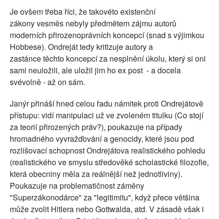
Je ovšem třeba říci, že takovéto existenční
zákony vesměs nebyly předmětem zájmu autorů
moderních přirozenoprávních koncepcí (snad s výjimkou
Hobbese). Ondreját tedy kritizuje autory a
zastánce těchto koncepcí za nesplnění úkolu, který si oni
sami neuložili, ale uložil jim ho ex post - a docela
svévolně - až on sám.
Janýr přináší hned celou řadu námitek proti Ondrejátově
přístupu: vidí manipulaci už ve zvoleném titulku (Co stojí
za teorií přirozených práv?), poukazuje na případy
hromadného vyvražďování a genocidy, které jsou pod
rozlišovací schopnost Ondrejátova realistického pohledu
(realistického ve smyslu středověké scholastické filozofie,
která obecniny měla za reálnější než jednotliviny).
Poukazuje na problematičnost záměny
"Superzákonodárce" za "legitimitu", když přece většina
může zvolit Hitlera nebo Gottwalda, atd. V zásadě však i