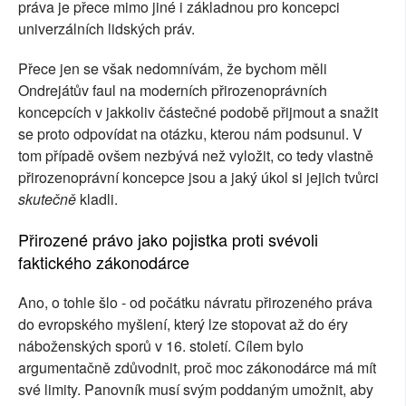
práva je přece mimo jiné i základnou pro koncepci
univerzálních lidských práv.
Přece jen se však nedomnívám, že bychom měli
Ondrejátův faul na moderních přirozenoprávních
koncepcích v jakkoliv částečné podobě přijmout a snažit
se proto odpovídat na otázku, kterou nám podsunul. V
tom případě ovšem nezbývá než vyložit, co tedy vlastně
přirozenoprávní koncepce jsou a jaký úkol si jejich tvůrci
skutečně
kladli.
Přirozené právo jako pojistka proti svévoli
faktického zákonodárce
Ano, o tohle šlo - od počátku návratu přirozeného práva
do evropského myšlení, který lze stopovat až do éry
náboženských sporů v 16. století. Cílem bylo
argumentačně zdůvodnit, proč moc zákonodárce má mít
své limity. Panovník musí svým poddaným umožnit, aby