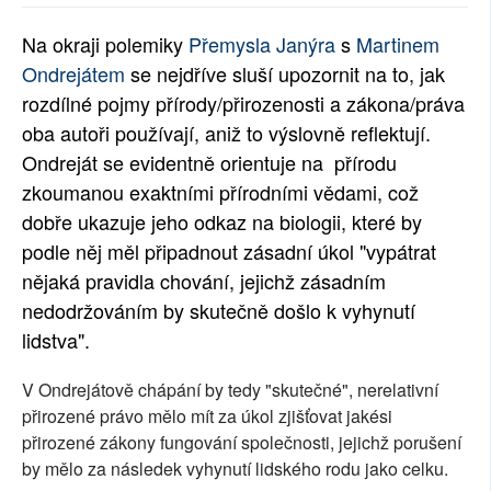
Na okraji polemiky
Přemysla Janýra
s
Martinem
Ondrejátem
se nejdříve sluší upozornit na to, jak
rozdílné pojmy přírody/přirozenosti a zákona/práva
oba autoři používají, aniž to výslovně reflektují.
Ondreját se evidentně orientuje na přírodu
zkoumanou exaktními přírodními vědami, což
dobře ukazuje jeho odkaz na biologii, které by
podle něj měl připadnout zásadní úkol "vypátrat
nějaká pravidla chování, jejichž zásadním
nedodržováním by skutečně došlo k vyhynutí
lidstva".
V Ondrejátově chápání by tedy "skutečné", nerelativní
přirozené právo mělo mít za úkol zjišťovat jakési
přirozené zákony fungování společnosti, jejichž porušení
by mělo za následek vyhynutí lidského rodu jako celku.