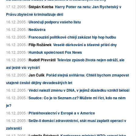
17.12. 2005 /
Štěpán Kotrba
Harry Potter na netu: Jan Rychetský v
Právu zbytečně kriminalizuje děti
16.12. 2005 /
Ukončuji podporu vašeho listu
16.12. 2005 /
Nedůvěra
16.12. 2005 /
Francouzští politikové chtějí zakázat hip hop hudbu
16.12. 2005 /
Filip Rožánek
Veselé dárkování a šťastné příští dny
16.12. 2005 /
Humbuk společnosti Fox News
16.12. 2005 /
Rudolf Převrátil
Televize způsob života nejen odráží, ale
asi ještě víc vytváří
16.12. 2005 /
Jan Čulík
Pořád stejná sviňárna: Chtěli bychom zmapovat
utajené české dějiny devadesátých let
16.12. 2005 /
Vědci nalezli změnu v DNA, v jejímž důsledku vznikli běloši
16.12. 2005 /
Soudce: Co je to Seznam.cz? Můžete mi říct, kdo na něm
je?
16.12. 2005 /
Přistěhovalectví v Evropě a v Americe
16.12. 2005 /
Selže-li domácí zdravotnictví, stát musí zaplatit operaci v
zahraničí
16.12. 2005 /
Ludmila Štěrbová
Konference ministrů WTO: rozvoj jako