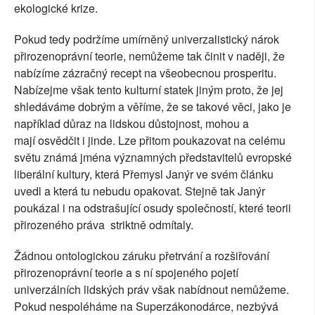
ekologické krize.
Pokud tedy podržíme umírněný univerzalistický nárok
přirozenoprávní teorie, nemůžeme tak činit v naději, že
nabízíme zázračný recept na všeobecnou prosperitu.
Nabízejme však tento kulturní statek jiným proto, že jej
shledáváme dobrým a věříme, že se takové věci, jako je
například důraz na lidskou důstojnost, mohou a
mají osvědčit i jinde. Lze přitom poukazovat na celému
světu známá jména významných představitelů evropské
liberální kultury, která Přemysl Janýr ve svém článku
uvedl a která tu nebudu opakovat. Stejně tak Janýr
poukázal i na odstrašující osudy společností, které teorii
přirozeného práva striktně odmítaly.
Žádnou ontologickou záruku přetrvání a rozšiřování
přirozenoprávní teorie a s ní spojeného pojetí
univerzálních lidských práv však nabídnout nemůžeme.
Pokud nespoléháme na Superzákonodárce, nezbývá