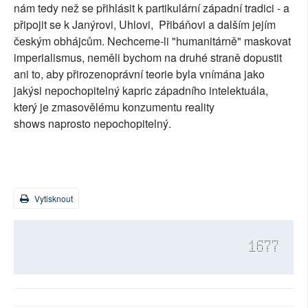
nám tedy než se přihlásit k partikulární západní tradici - a
připojit se k Janýrovi, Uhlovi, Přibáňovi a dalším jejím
českým obhájcům. Nechceme-li "humanitárně" maskovat
imperialismus, neměli bychom na druhé straně dopustit
ani to, aby přirozenoprávní teorie byla vnímána jako
jakýsi nepochopitelný kapric západního intelektuála,
který je zmasovělému konzumentu reality
shows naprosto nepochopitelný.
Vytisknout
1677