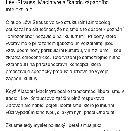
Lévi-Strauss, MacIntyre a "kapric západního
intelektuála"
Claude Lévi-Strauss ve své strukturální antropologii
poukázal na skutečnost, že nejsme s to dospět k poznání
"přirozeného" nezávisle na "kulturním". Příběhy, které
vyprávíme o přirozeném (jakožto univerzálním), jsou
vždy podmíněny partikulární kulturou, v níž žijeme - jsou
zkrátka etnocentrické. Toto tvrzení je samozřejmě nutno
vztáhnout i na přirozenoprávní koncepci, která
představuje specifický produkt duchovního vývoje
západní kultury.
Když Alasdair MacIntyre psal o transformaci liberalismu v
tradici, Lévi-Straussovo zjištění plně respektoval.
Zároveň ale nabídl pojetí liberalismu, které je imunní
vůči výpadům toho typu, s jakým nyní přišel Ondreját.
Zkusme tedy myslet politický liberalismus jako