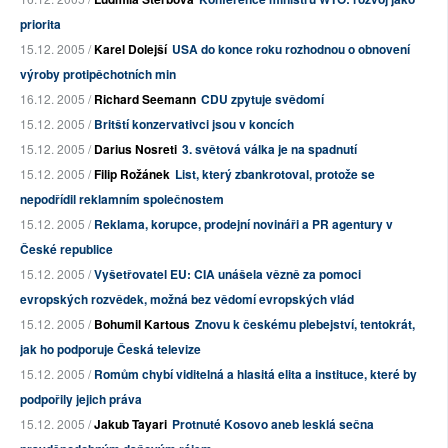
priorita
15.12. 2005 /
Karel Dolejší
USA do konce roku rozhodnou o obnovení
výroby protipěchotních min
16.12. 2005 /
Richard Seemann
CDU zpytuje svědomí
15.12. 2005 /
Britští konzervativci jsou v koncích
15.12. 2005 /
Darius Nosreti
3. světová válka je na spadnutí
15.12. 2005 /
Filip Rožánek
List, který zbankrotoval, protože se
nepodřídil reklamním společnostem
15.12. 2005 /
Reklama, korupce, prodejní novináři a PR agentury v
České republice
15.12. 2005 /
Vyšetřovatel EU: CIA unášela vězně za pomoci
evropských rozvědek, možná bez vědomí evropských vlád
15.12. 2005 /
Bohumil Kartous
Znovu k českému plebejství, tentokrát,
jak ho podporuje Česká televize
15.12. 2005 /
Romům chybí viditelná a hlasitá elita a instituce, které by
podpořily jejich práva
15.12. 2005 /
Jakub Tayari
Protnuté Kosovo aneb lesklá sečna