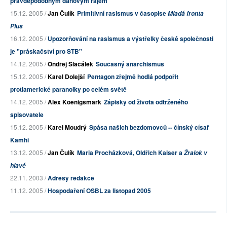
pravděpodobným daňovým rájem
15.12. 2005 /
Jan Čulík
Primitivní rasismus v časopise
Mladá fronta
Plus
16.12. 2005 /
Upozorňování na rasismus a výstřelky české společnosti
je "práskačství pro STB"
14.12. 2005 /
Ondřej Slačálek
Současný anarchismus
15.12. 2005 /
Karel Dolejší
Pentagon zřejmě hodlá podpořit
protiamerické paranoiky po celém světě
14.12. 2005 /
Alex Koenigsmark
Zápisky od života odtrženého
spisovatele
15.12. 2005 /
Karel Moudrý
Spása našich bezdomovců -- čínský císař
Kamhi
13.12. 2005 /
Jan Čulík
Maria Procházková, Oldřich Kaiser a
Žralok v
hlavě
22.11. 2003 /
Adresy redakce
11.12. 2005 /
Hospodaření OSBL za listopad 2005