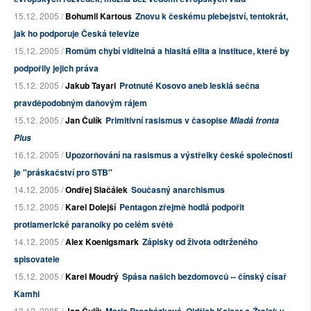
15.12. 2005 /
Bohumil Kartous
Znovu k českému plebejství, tentokrát,
jak ho podporuje Česká televize
15.12. 2005 /
Romům chybí viditelná a hlasitá elita a instituce, které by
podpořily jejich práva
15.12. 2005 /
Jakub Tayari
Protnuté Kosovo aneb lesklá sečna
pravděpodobným daňovým rájem
15.12. 2005 /
Jan Čulík
Primitivní rasismus v časopise
Mladá fronta
Plus
16.12. 2005 /
Upozorňování na rasismus a výstřelky české společnosti
je "práskačství pro STB"
14.12. 2005 /
Ondřej Slačálek
Současný anarchismus
15.12. 2005 /
Karel Dolejší
Pentagon zřejmě hodlá podpořit
protiamerické paranoiky po celém světě
14.12. 2005 /
Alex Koenigsmark
Zápisky od života odtrženého
spisovatele
15.12. 2005 /
Karel Moudrý
Spása našich bezdomovců -- čínský císař
Kamhi
13.12. 2005 /