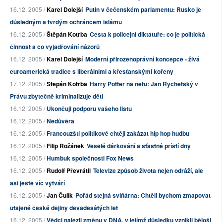
16.12. 2005 /
Karel Dolejší
Putin v čečenském parlamentu: Rusko je
důsledným a tvrdým ochráncem islámu
16.12. 2005 /
Štěpán Kotrba
Cesta k policejní diktatuře: co je politická
činnost a co vyjadřování názorů
16.12. 2005 /
Karel Dolejší
Moderní přirozenoprávní koncepce - živá
euroamerická tradice s liberálními a křesťanskými kořeny
17.12. 2005 /
Štěpán Kotrba
Harry Potter na netu: Jan Rychetský v
Právu zbytečně kriminalizuje děti
16.12. 2005 /
Ukončuji podporu vašeho listu
16.12. 2005 /
Nedůvěra
16.12. 2005 /
Francouzští politikové chtějí zakázat hip hop hudbu
16.12. 2005 /
Filip Rožánek
Veselé dárkování a šťastné příští dny
16.12. 2005 /
Humbuk společnosti Fox News
16.12. 2005 /
Rudolf Převrátil
Televize způsob života nejen odráží, ale
asi ještě víc vytváří
16.12. 2005 /
Jan Čulík
Pořád stejná sviňárna: Chtěli bychom zmapovat
utajené české dějiny devadesátých let
16.12. 2005 /
Vědci nalezli změnu v DNA, v jejímž důsledku vznikli běloši