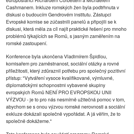
europoslanci Richardem Corbettem a Michaelem
Cashmanem. Inkluze romských žen byla podtrhnuta v
diskusi o budoucím Gendrovém institutu. Zástupci
Evropské komise se zúčastnili panelů a připojili se k
diskusi, která měla za cíl najít praktické řešení pro mnoho
problémů týkajících se Romů, s jasným zaměřením na
romské zastoupení.
Konference byla ukončena Vladimírem Špidlou,
komisařem pro zaměstnanost, sociální otázky a rovné
příležitosti, který zdůraznil potřebu pro společný pozitivní
přístup: "Vytváření vysoce kvalifikované, výmluvné,
diplomatickými schopnostmi vybavené skupiny
evropských Romů NENÍ PRO EVROPSKOU UNII
VÝZVOU - je to pro nás nesmírně užitečná pomoc v tom,
abychom se s onou výzvou romské nerovnosti a sociální
exkluze dokázali společně vypořádat. A já věřím, že to
společně dokážeme."