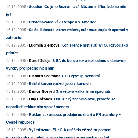
16.12. 2005 /
Soudce: Co je to Seznam.cz? Můžete mi říct, kdo na něm
je?
16.12. 2005 /
Přistěhovalectví v Evropě a v Americe
16.12. 2005 /
Selže-li domácí zdravotnictví, stát musí zaplatit operaci v
zahraničí
16.12. 2005 /
Ludmila Štěrbová
Konference ministrů WTO: rozvoj jako
priorita
15.12. 2005 /
Karel Dolejší
USA do konce roku rozhodnou o obnovení
výroby protipěchotních min
16.12. 2005 /
Richard Seemann
CDU zpytuje svědomí
15.12. 2005 /
Britští konzervativci jsou v koncích
15.12. 2005 /
Darius Nosreti
3. světová válka je na spadnutí
15.12. 2005 /
Filip Rožánek
List, který zbankrotoval, protože se
nepodřídil reklamním společnostem
15.12. 2005 /
Reklama, korupce, prodejní novináři a PR agentury v
České republice
15.12. 2005 /
Vyšetřovatel EU: CIA unášela vězně za pomoci
evropských rozvědek, možná bez vědomí evropských vlád