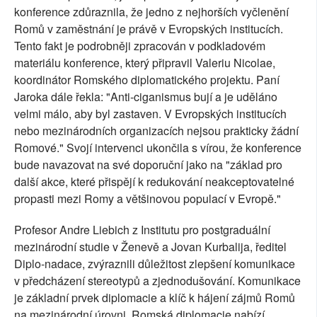
konference zdůraznila, že jedno z nejhorších vyčlenění
Romů v zaměstnání je právě v Evropských institucích.
Tento fakt je podrobněji zpracován v podkladovém
materiálu konference, který připravil Valeriu Nicolae,
koordinátor Romského diplomatického projektu. Paní
Jaroka dále řekla: "Anti-ciganismus bují a je uděláno
velmi málo, aby byl zastaven. V Evropských institucích
nebo mezinárodních organizacích nejsou prakticky žádní
Romové." Svojí intervenci ukončila s vírou, že konference
bude navazovat na své doporuční jako na "základ pro
další akce, které přispějí k redukování neakceptovatelné
propasti mezi Romy a většinovou populací v Evropě."
Profesor Andre Liebich z Institutu pro postgraduální
mezinárodní studie v Ženevě a Jovan Kurbalija, ředitel
Diplo-nadace, zvýraznili důležitost zlepšení komunikace
v předcházení stereotypů a zjednodušování. Komunikace
je základní prvek diplomacie a klíč k hájení zájmů Romů
na mezinárodní úrovni. Romská diplomacie nabízí