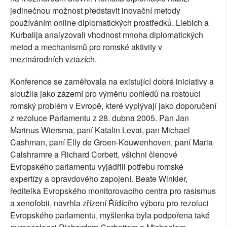
jedinečnou možnost představit inovační metody
používáním online diplomatických prostředků. Liebich a
Kurbalija analyzovali vhodnost mnoha diplomatických
metod a mechanismů pro romské aktivity v
mezinárodních vztazích.
Konference se zaměřovala na existující dobré iniciativy a
sloužila jako zázemí pro výměnu pohledů na rostoucí
romský problém v Evropě, které vyplývají jako doporučení
z rezoluce Parlamentu z 28. dubna 2005. Pan Jan
Marinus Wiersma, paní Katalin Levai, pan Michael
Cashman, paní Elly de Groen-Kouwenhoven, paní Maria
Calshramre a Richard Corbett, všichni členové
Evropského parlamentu vyjádřili potřebu romské
expertízy a opravdového zapojení. Beate Winkler,
ředitelka Evropského monitorovacího centra pro rasismus
a xenofobii, navrhla zřízení Řídícího výboru pro rezoluci
Evropského parlamentu, myšlenka byla podpořena také