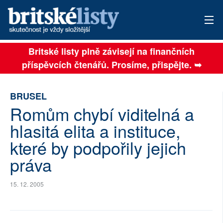
Britské listy plně závisejí na finančních
AKTUÁLNÍ VYDÁNÍ
příspěvcích čtenářů. Prosíme, přispějte. ➥
ARCHIV
BRUSEL
TÉMATA
Romům chybí viditelná a
AUTOŘI
hlasitá elita a instituce,
které by podpořily jejich
PŘÍSPĚVKY NA PROVOZ
práva
SOCIÁLNÍ SÍTĚ
15. 12. 2005
PLNÁ VERZE STRÁNEK