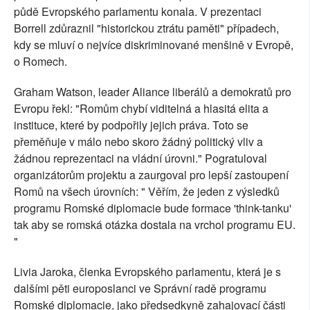
půdě Evropského parlamentu konala. V prezentaci
Borrell zdůraznil "historickou ztrátu paměti" případech,
kdy se mluví o nejvíce diskriminované menšině v Evropě,
o Romech.
Graham Watson, leader Aliance liberálů a demokratů pro
Evropu řekl: "Romům chybí viditelná a hlasitá elita a
instituce, které by podpořily jejich práva. Toto se
přeměňuje v málo nebo skoro žádný politický vliv a
žádnou reprezentaci na vládní úrovni." Pogratuloval
organizátorům projektu a zaurgoval pro lepší zastoupení
Romů na všech úrovních: " Věřím, že jeden z výsledků
programu Romské diplomacie bude formace 'think-tanku'
tak aby se romská otázka dostala na vrchol programu EU.
"
Livia Jaroka, členka Evropského parlamentu, která je s
dalšími pěti europoslanci ve Správní radě programu
Romské diplomacie, jako předsedkyně zahajovací části