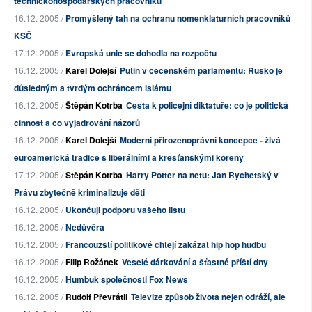
technickohospodářských pracovníků"
16.12. 2005 /
Promyšlený tah na ochranu nomenklaturních pracovníků
KSČ
17.12. 2005 /
Evropská unie se dohodla na rozpočtu
16.12. 2005 /
Karel Dolejší
Putin v čečenském parlamentu: Rusko je
důsledným a tvrdým ochráncem islámu
16.12. 2005 /
Štěpán Kotrba
Cesta k policejní diktatuře: co je politická
činnost a co vyjadřování názorů
16.12. 2005 /
Karel Dolejší
Moderní přirozenoprávní koncepce - živá
euroamerická tradice s liberálními a křesťanskými kořeny
17.12. 2005 /
Štěpán Kotrba
Harry Potter na netu: Jan Rychetský v
Právu zbytečně kriminalizuje děti
16.12. 2005 /
Ukončuji podporu vašeho listu
16.12. 2005 /
Nedůvěra
16.12. 2005 /
Francouzští politikové chtějí zakázat hip hop hudbu
16.12. 2005 /
Filip Rožánek
Veselé dárkování a šťastné příští dny
16.12. 2005 /
Humbuk společnosti Fox News
16.12. 2005 /
Rudolf Převrátil
Televize způsob života nejen odráží, ale