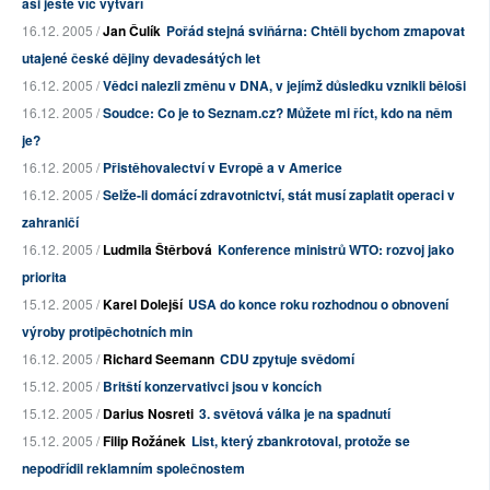
asi ještě víc vytváří
16.12. 2005 /
Jan Čulík
Pořád stejná sviňárna: Chtěli bychom zmapovat
utajené české dějiny devadesátých let
16.12. 2005 /
Vědci nalezli změnu v DNA, v jejímž důsledku vznikli běloši
16.12. 2005 /
Soudce: Co je to Seznam.cz? Můžete mi říct, kdo na něm
je?
16.12. 2005 /
Přistěhovalectví v Evropě a v Americe
16.12. 2005 /
Selže-li domácí zdravotnictví, stát musí zaplatit operaci v
zahraničí
16.12. 2005 /
Ludmila Štěrbová
Konference ministrů WTO: rozvoj jako
priorita
15.12. 2005 /
Karel Dolejší
USA do konce roku rozhodnou o obnovení
výroby protipěchotních min
16.12. 2005 /
Richard Seemann
CDU zpytuje svědomí
15.12. 2005 /
Britští konzervativci jsou v koncích
15.12. 2005 /
Darius Nosreti
3. světová válka je na spadnutí
15.12. 2005 /
Filip Rožánek
List, který zbankrotoval, protože se
nepodřídil reklamním společnostem