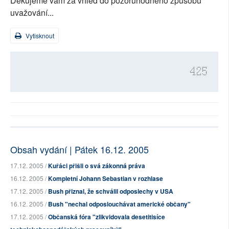
Děkujeme vám za vhled do pozoruhodného způsobu
uvažování...
Vytisknout
425
Obsah vydání | Pátek 16.12. 2005
17.12. 2005 /
Kuřáci přišli o svá zákonná práva
16.12. 2005 /
Kompletní Johann Sebastian v rozhlase
17.12. 2005 /
Bush přiznal, že schválil odposlechy v USA
16.12. 2005 /
Bush "nechal odposlouchávat americké občany"
17.12. 2005 /
Občanská fóra "zlikvidovala desetitisíce