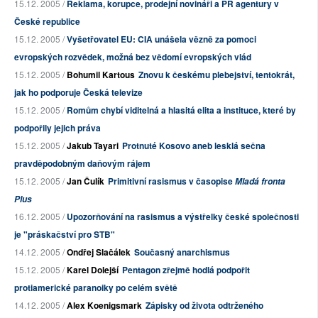
15.12. 2005 /
Reklama, korupce, prodejní novináři a PR agentury v
České republice
15.12. 2005 /
Vyšetřovatel EU: CIA unášela vězně za pomoci
evropských rozvědek, možná bez vědomí evropských vlád
15.12. 2005 /
Bohumil Kartous
Znovu k českému plebejství, tentokrát,
jak ho podporuje Česká televize
15.12. 2005 /
Romům chybí viditelná a hlasitá elita a instituce, které by
podpořily jejich práva
15.12. 2005 /
Jakub Tayari
Protnuté Kosovo aneb lesklá sečna
pravděpodobným daňovým rájem
15.12. 2005 /
Jan Čulík
Primitivní rasismus v časopise
Mladá fronta
Plus
16.12. 2005 /
Upozorňování na rasismus a výstřelky české společnosti
je "práskačství pro STB"
14.12. 2005 /
Ondřej Slačálek
Současný anarchismus
15.12. 2005 /
Karel Dolejší
Pentagon zřejmě hodlá podpořit
protiamerické paranoiky po celém světě
14.12. 2005 /
Alex Koenigsmark
Zápisky od života odtrženého