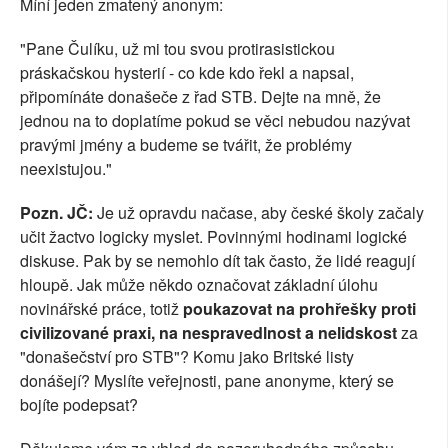
Míní jeden zmatený anonym:
"Pane Čulíku, už mi tou svou protirasistickou
práskačskou hysterií - co kde kdo řekl a napsal,
připomínáte donašeče z řad STB. Dejte na mně, že
jednou na to doplatíme pokud se věci nebudou nazývat
pravými jmény a budeme se tvářit, že problémy
neexistujou."
Pozn. JČ:
Je už opravdu načase, aby české školy začaly
učit žactvo logicky myslet. Povinnými hodinami logické
diskuse. Pak by se nemohlo dít tak často, že lidé reagují
hloupě. Jak může někdo označovat základní úlohu
novinářské práce, totiž
poukazovat na prohřešky proti
civilizované praxi, na nespravedlnost a nelidskost
za
"donašečství pro STB"? Komu jako Britské listy
donášejí? Myslíte veřejnosti, pane anonyme, který se
bojíte podepsat?