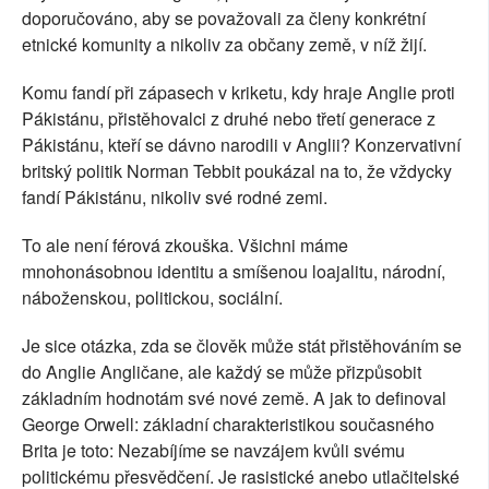
doporučováno, aby se považovali za členy konkrétní
etnické komunity a nikoliv za občany země, v níž žijí.
Komu fandí při zápasech v kriketu, kdy hraje Anglie proti
Pákistánu, přistěhovalci z druhé nebo třetí generace z
Pákistánu, kteří se dávno narodili v Anglii? Konzervativní
britský politik Norman Tebbit poukázal na to, že vždycky
fandí Pákistánu, nikoliv své rodné zemi.
To ale není férová zkouška. Všichni máme
mnohonásobnou identitu a smíšenou loajalitu, národní,
náboženskou, politickou, sociální.
Je sice otázka, zda se člověk může stát přistěhováním se
do Anglie Angličane, ale každý se může přizpůsobit
základním hodnotám své nové země. A jak to definoval
George Orwell: základní charakteristikou současného
Brita je toto: Nezabíjíme se navzájem kvůli svému
politickému přesvědčení. Je rasistické anebo utlačitelské