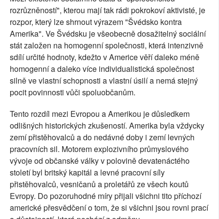
rozrůzněností", kterou mají tak rádi pokrokoví aktivisté, je
rozpor, který lze shrnout výrazem "Švédsko kontra
Amerika". Ve Švédsku je všeobecně dosažitelný sociální
stát založen na homogenní společnosti, která intenzivně
sdílí určité hodnoty, kdežto v Americe věří daleko méně
homogenní a daleko více individualistická společnost
silně ve vlastní schopnosti a vlastní úsilí a nemá stejný
pocit povinnosti vůči spoluobčanům.
Tento rozdíl mezi Evropou a Amerikou je důsledkem
odlišných historických zkušeností. Amerika byla vždycky
zemí přistěhovalců a do nedávné doby i zemí levných
pracovních sil. Motorem explozivního průmyslového
vývoje od občanské války v polovině devatenáctého
století byl britský kapitál a levné pracovní síly
přistěhovalců, vesničanů a proletářů ze všech koutů
Evropy. Do pozoruhodné míry přijali všichni tito příchozí
americké přesvědčení o tom, že si všichni jsou rovni prací