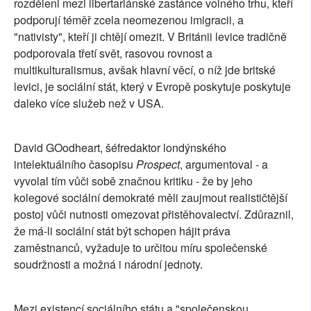
rozděleni mezi libertariánské zastánce volného trhu, kteří
podporují téměř zcela neomezenou imigracii, a
"nativisty", kteří ji chtějí omezit. V Británii levice tradičně
podporovala třetí svět, rasovou rovnost a
multikulturalismus, avšak hlavní věcí, o níž jde britské
levici, je sociální stát, který v Evropě poskytuje poskytuje
daleko více služeb než v USA.
David GOodheart, šéfredaktor londýnského
intelektuálního časopisu
Prospect
, argumentoval - a
vyvolal tím vůči sobě značnou kritiku - že by jeho
kolegové sociální demokraté měli zaujmout realističtější
postoj vůči nutnosti omezovat přistěhovalectví. Zdůraznil,
že má-li sociální stát být schopen hájit práva
zaměstnanců, vyžaduje to určitou míru společenské
soudržnosti a možná i národní jednoty.
Mezi existencí sociálního státu a "společenskou