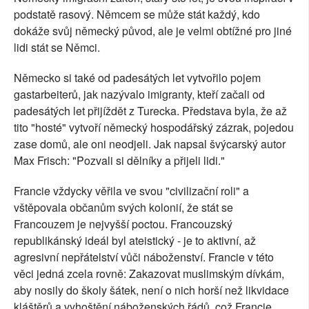
podstatě rasový. Němcem se může stát každý, kdo
dokáže svůj německý původ, ale je velmi obtížné pro jiné
lidi stát se Němci.
Německo si také od padesátých let vytvořilo pojem
gastarbeiterů, jak nazývalo imigranty, kteří začali od
padesátých let přijíždět z Turecka. Představa byla, že až
tito "hosté" vytvoří německý hospodářský zázrak, pojedou
zase domů, ale oni neodjeli. Jak napsal švýcarský autor
Max Frisch: "Pozvali si dělníky a přijeli lidi."
Francie vždycky věřila ve svou "civilizační roli" a
vštěpovala občanům svých kolonií, že stát se
Francouzem je nejvyšší poctou. Francouzský
republikánský ideál byl ateistický - je to aktivní, až
agresivní nepřátelství vůči náboženství. Francie v této
věci jedná zcela rovně: Zakazovat muslimským dívkám,
aby nosily do školy šátek, není o nich horší než likvidace
kláštěrů a vyhoštění náboženských řádů, což Francie