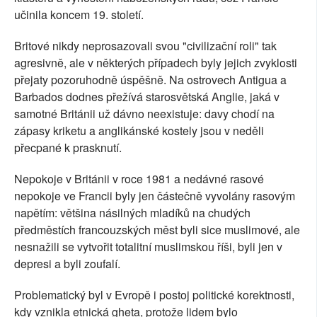
učinila koncem 19. století.
Britové nikdy neprosazovali svou "civilizační roli" tak
agresivně, ale v některých případech byly jejich zvyklosti
přejaty pozoruhodně úspěšně. Na ostrovech Antigua a
Barbados dodnes přežívá starosvětská Anglie, jaká v
samotné Británii už dávno neexistuje: davy chodí na
zápasy kriketu a anglikánské kostely jsou v neděli
přecpané k prasknutí.
Nepokoje v Británii v roce 1981 a nedávné rasové
nepokoje ve Francii byly jen částečně vyvolány rasovým
napětím: většina násilných mladíků na chudých
předměstích francouzských měst byli sice muslimové, ale
nesnažili se vytvořit totalitní muslimskou říši, byli jen v
depresi a byli zoufalí.
Problematický byl v Evropě i postoj politické korektnosti,
kdy vznikla etnická gheta, protože lidem bylo