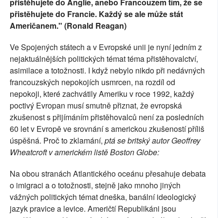
přistěhujete do Anglie, anebo Francouzem tím, že se
přistěhujete do Francie. Každý se ale může stát
Američanem." (Ronald Reagan)
Ve Spojených státech a v Evropské unii je nyní jedním z
nejaktuálnějších politických témat téma přistěhovalctví,
asimilace a totožnosti. I když nebylo nikdo při nedávných
francouzských nepokojích usmrcen, na rozdíl od
nepokoji, které zachvátily Ameriku v roce 1992, každý
poctivý Evropan musí smutně přiznat, že evropská
zkušenost s přijímáním přistěhovalců není za posledních
60 let v Evropě ve srovnání s americkou zkušeností příliš
úspěšná. Proč to zklamání,
ptá se britský autor Geoffrey
Wheatcroft v americkém listě Boston Globe:
Na obou stranách Atlantického oceánu přesahuje debata
o imigraci a o totožnosti, stejně jako mnoho jiných
vážných politických témat dneška, banální ideologický
jazyk pravice a levice. Američtí Republikáni jsou