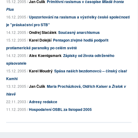
15.12. 2005 /
Jan Čulík
Primitivní rasismus v časopise
Mladá fronta
Plus
16.12. 2005 /
Upozorňování na rasismus a výstřelky české společnosti
je "práskačství pro STB"
14.12. 2005 /
Ondřej Slačálek
Současný anarchismus
15.12. 2005 /
Karel Dolejší
Pentagon zřejmě hodlá podpořit
protiamerické paranoiky po celém světě
14.12. 2005 /
Alex Koenigsmark
Zápisky od života odtrženého
spisovatele
15.12. 2005 /
Karel Moudrý
Spása našich bezdomovců -- čínský císař
Kamhi
13.12. 2005 /
Jan Čulík
Maria Procházková, Oldřich Kaiser a
Žralok v
hlavě
22.11. 2003 /
Adresy redakce
11.12. 2005 /
Hospodaření OSBL za listopad 2005