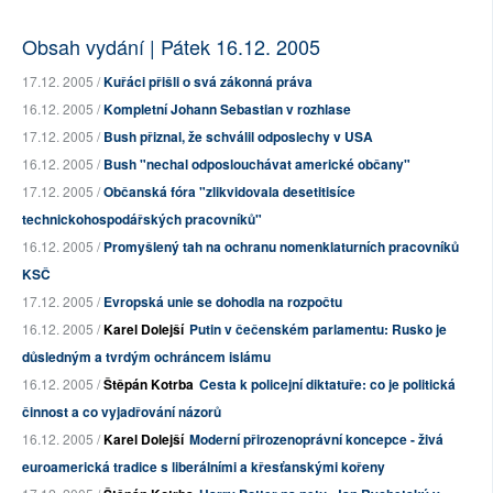
Obsah vydání | Pátek 16.12. 2005
17.12. 2005 /
Kuřáci přišli o svá zákonná práva
16.12. 2005 /
Kompletní Johann Sebastian v rozhlase
17.12. 2005 /
Bush přiznal, že schválil odposlechy v USA
16.12. 2005 /
Bush "nechal odposlouchávat americké občany"
17.12. 2005 /
Občanská fóra "zlikvidovala desetitisíce
technickohospodářských pracovníků"
16.12. 2005 /
Promyšlený tah na ochranu nomenklaturních pracovníků
KSČ
17.12. 2005 /
Evropská unie se dohodla na rozpočtu
16.12. 2005 /
Karel Dolejší
Putin v čečenském parlamentu: Rusko je
důsledným a tvrdým ochráncem islámu
16.12. 2005 /
Štěpán Kotrba
Cesta k policejní diktatuře: co je politická
činnost a co vyjadřování názorů
16.12. 2005 /
Karel Dolejší
Moderní přirozenoprávní koncepce - živá
euroamerická tradice s liberálními a křesťanskými kořeny