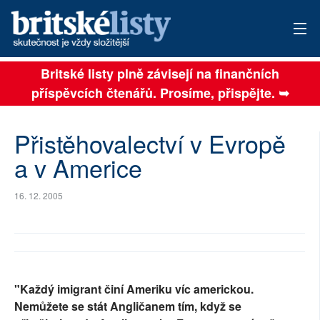
Britské listy plně závisejí na finančních
AKTUÁLNÍ VYDÁNÍ
příspěvcích čtenářů. Prosíme, přispějte. ➥
ARCHIV
Přistěhovalectví v Evropě
TÉMATA
a v Americe
AUTOŘI
16. 12. 2005
PŘÍSPĚVKY NA PROVOZ
SOCIÁLNÍ SÍTĚ
PLNÁ VERZE STRÁNEK
"Každý imigrant činí Ameriku víc americkou.
Nemůžete se stát Angličanem tím, když se