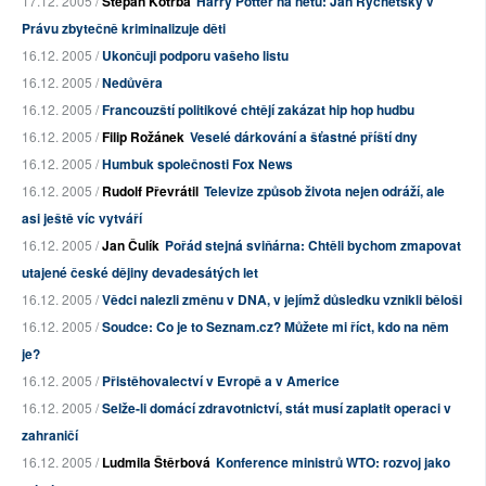
17.12. 2005 /
Štěpán Kotrba
Harry Potter na netu: Jan Rychetský v
Právu zbytečně kriminalizuje děti
16.12. 2005 /
Ukončuji podporu vašeho listu
16.12. 2005 /
Nedůvěra
16.12. 2005 /
Francouzští politikové chtějí zakázat hip hop hudbu
16.12. 2005 /
Filip Rožánek
Veselé dárkování a šťastné příští dny
16.12. 2005 /
Humbuk společnosti Fox News
16.12. 2005 /
Rudolf Převrátil
Televize způsob života nejen odráží, ale
asi ještě víc vytváří
16.12. 2005 /
Jan Čulík
Pořád stejná sviňárna: Chtěli bychom zmapovat
utajené české dějiny devadesátých let
16.12. 2005 /
Vědci nalezli změnu v DNA, v jejímž důsledku vznikli běloši
16.12. 2005 /
Soudce: Co je to Seznam.cz? Můžete mi říct, kdo na něm
je?
16.12. 2005 /
Přistěhovalectví v Evropě a v Americe
16.12. 2005 /
Selže-li domácí zdravotnictví, stát musí zaplatit operaci v
zahraničí
16.12. 2005 /
Ludmila Štěrbová
Konference ministrů WTO: rozvoj jako