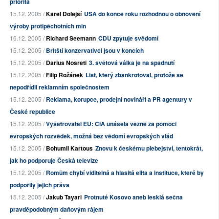
priorita
15.12. 2005 /
Karel Dolejší
USA do konce roku rozhodnou o obnovení
výroby protipěchotních min
16.12. 2005 /
Richard Seemann
CDU zpytuje svědomí
15.12. 2005 /
Britští konzervativci jsou v koncích
15.12. 2005 /
Darius Nosreti
3. světová válka je na spadnutí
15.12. 2005 /
Filip Rožánek
List, který zbankrotoval, protože se
nepodřídil reklamním společnostem
15.12. 2005 /
Reklama, korupce, prodejní novináři a PR agentury v
České republice
15.12. 2005 /
Vyšetřovatel EU: CIA unášela vězně za pomoci
evropských rozvědek, možná bez vědomí evropských vlád
15.12. 2005 /
Bohumil Kartous
Znovu k českému plebejství, tentokrát,
jak ho podporuje Česká televize
15.12. 2005 /
Romům chybí viditelná a hlasitá elita a instituce, které by
podpořily jejich práva
15.12. 2005 /
Jakub Tayari
Protnuté Kosovo aneb lesklá sečna
pravděpodobným daňovým rájem