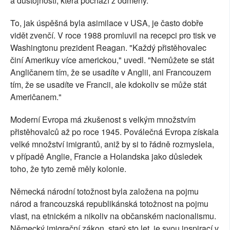
a důstojností, která pochází z odměny.
To, jak úspěšná byla asimilace v USA, je často dobře
vidět zvenčí. V roce 1988 promluvil na recepci pro tisk ve
Washingtonu prezident Reagan. "Každý přistěhovalec
činí Amerikuy více americkou," uvedl. "Nemůžete se stát
Angličanem tím, že se usadíte v Anglii, ani Francouzem
tím, že se usadíte ve Francii, ale kdokoliv se může stát
Američanem."
Moderní Evropa má zkušenost s velkým množstvím
přistěhovalců až po roce 1945. Poválečná Evropa získala
velké množství imigrantů, aniž by si to řádně rozmyslela,
v případě Anglie, Francie a Holandska jako důsledek
toho, že tyto země měly kolonie.
Německá národní totožnost byla založena na pojmu
národ a francouzská republikánská totožnost na pojmu
vlast, na etnickém a nikoliv na občanském nacionalismu.
Německý imigrační zákon, starý sto let, je svou inspirací v