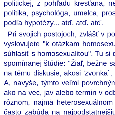
politickej, z pohľadu kresťana, 
politika, psychológa, umelca, pros
podľa hypotézy... atď. atď. atď.
Pri svojich postojoch, zvlášť v 
vyslovujete "k otázkam homosexua
súhlasiť s homosexualitou". Tu si 
spomínanej štúdie: "Žiaľ, bežne 
na tému diskusie, akosi 'zvonka`,
A, navyše, týmto veľmi povrchn
ako na vec, jav alebo termín v odb
rôznom, najmä heterosexuálnom 
často zabúda na najpodstatnejši