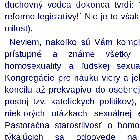
duchovný vodca dokonca tvrdí: 
reforme legislatívy!` Nie je to vš
milost).
Neviem, nakoľko sú Vám komplex
prístupné a známe všetky 
homosexuality a ľudskej sexual
Kongregácie pre náuku viery a je
koncilu až prekvapivo do osobne
postoj tzv. katolíckych politiko
niektorých otázkach sexuálnej 
Pastoračná starostlivosť o hom
týkajúcich sa odpovede na