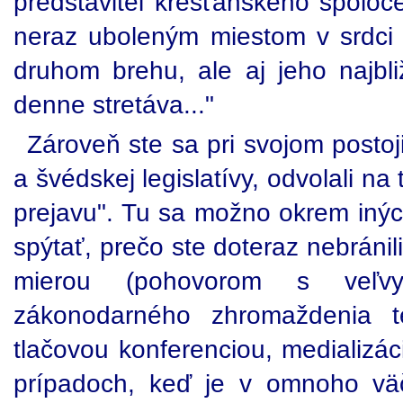
predstaviteľ kresťanského spoloč
neraz uboleným miestom v srdci 
druhom brehu, ale aj jeho najbli
denne stretáva..."
Zároveň ste sa pri svojom posto
a švédskej legislatívy, odvolali n
prejavu". Tu sa možno okrem inýc
spýtať, prečo ste doteraz nebránil
mierou (pohovorom s veľvy
zákonodarného zhromaždenia tej
tlačovou konferenciou, medializác
prípadoch, keď je v omnoho vä