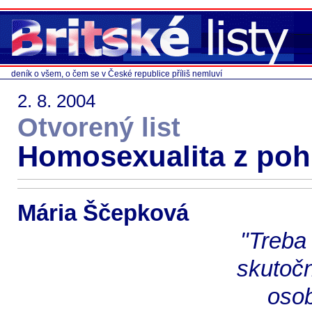
deník o všem, o čem se v České republice příliš nemluví
2. 8. 2004
Otvorený list
Homosexualita z poh
Mária Ščepková
"Treba
skutoč
osob