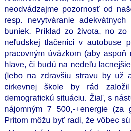
neodvádzajme pozornosť od našej
resp. nevytváranie adekvátnych
buniek. Príklad zo života, no zo 
neľudskej tlačenici v autobuse 
pracovným úväzkom (aby aspoň det
hlave, či budú na nedeľu lacnejši
(lebo na zdravšiu stravu by už a
cirkevnej škole by rád založi
demografickú situáciu. Žiaľ, s ná
nájomným 7 500,-+energie (za g
Pritom môžu byť radi, že vôbec s