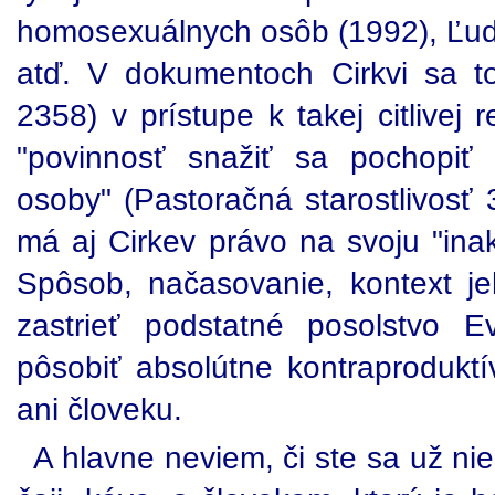
homosexuálnych osôb (1992), Ľuds
atď. V dokumentoch Cirkvi sa t
2358) v prístupe k takej citlivej 
"povinnosť snažiť sa pochopiť
osoby" (Pastoračná starostlivosť 
má aj Cirkev právo na svoju "inako
Spôsob, načasovanie, kontext j
zastrieť podstatné posolstvo E
pôsobiť absolútne kontraproduktí
ani človeku.
A hlavne neviem, či ste sa už niek