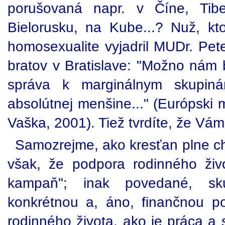
porušovaná napr. v Číne, Tibet
Bielorusku, na Kube...? Nuž, kt
homosexualite vyjadril MUDr. Pete
bratov v Bratislave: "Možno nám
správa k marginálnym skupiná
absolútnej menšine..." (Európski m
Vaška, 2001). Tiež tvrdíte, že Vám
Samozrejme, ako kresťan plne c
však, že podpora rodinného život
kampaň"; inak povedané, sku
konkrétnou a, áno, finančnou p
rodinného života, ako je práca a s