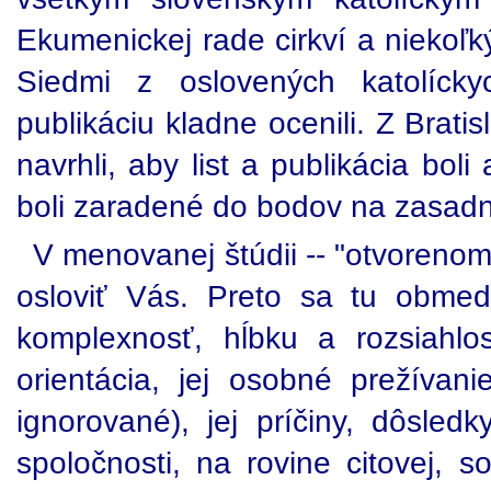
Ekumenickej rade cirkví a niekoľk
Siedmi z oslovených katolíck
publikáciu kladne ocenili. Z Brat
navrhli, aby list a publikácia bol
boli zaradené do bodov na zasadn
V menovanej štúdii -- "otvorenom 
osloviť Vás. Preto sa tu obmed
komplexnosť, hĺbku a rozsiahlo
orientácia, jej osobné prežívani
ignorované), jej príčiny, dôsledky
spoločnosti, na rovine citovej, soc