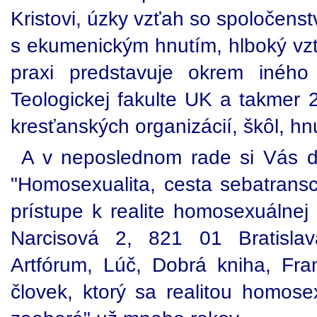
Kristovi, úzky vzťah so spoločenstv
s ekumenickým hnutím, hlboký vzť
praxi predstavuje okrem iného
Teologickej fakulte UK a takmer 
kresťanských organizácií, škôl, hn
A v neposlednom rade si Vás do
"Homosexualita, cesta sebatrans
prístupe k realite homosexuálnej
Narcisová 2, 821 01 Bratislav
Artfórum, Lúč, Dobrá kniha, Fra
človek, ktorý sa realitou homose