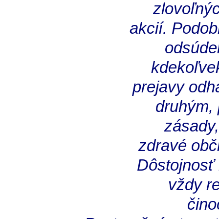
zlovoľnýc
akcií. Podob
odsúden
kdekoľvek
prejavy odh
druhým, 
zásady,
zdravé obč
Dôstojnosť
vždy r
čino