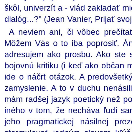
škôl, univerzít a - vlád zakladať m
dialóg...?" (Jean Vanier, Prijať sv
A neviem ani, či vôbec prečítate
Môžem Vás o to iba poprosiť. Áno
adresujem ako prosbu. Ako ste s
bojovnú kritiku (i keď ako občan má
ide o náčrt otázok. A predovšet
zamyslenie. A to v duchu nenásili
mám radšej jazyk poetický než pol
iného v tom, že necháva ľudí s
jeho pragmatickej násilnej pre