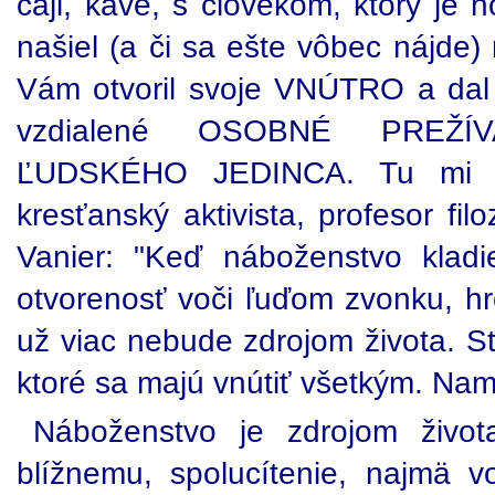
čaji, káve, s človekom, ktorý je
našiel (a či sa ešte vôbec nájde)
Vám otvoril svoje VNÚTRO a dal
vzdialené OSOBNÉ PREŽÍVA
ĽUDSKÉHO JEDINCA. Tu mi n
kresťanský aktivista, profesor fi
Vanier: "Keď náboženstvo kladi
otvorenosť voči ľuďom zvonku, hr
už viac nebude zdrojom života. S
ktoré sa majú vnútiť všetkým. Nami
Náboženstvo je zdrojom život
blížnemu, spolucítenie, najmä v