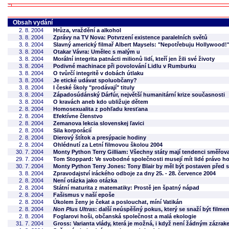
Obsah vydání
2. 8. 2004
Hrůza, vraždění a alkohol
3. 8. 2004
Zprávy na TV Nova: Potvrzení existence paralelních světů
3. 8. 2004
Slavný americký filmař Albert Maysels: "Nepotřebuju Hollywood!
3. 8. 2004
Otakar Vávra: Umělec s malým u
3. 8. 2004
Morální integrita patnácti milionů lidí, kteří jen žili své životy
3. 8. 2004
Podivné machinace při povolování Lidlu v Rumburku
3. 8. 2004
O tvůrčí integritě v dobách útlaku
3. 8. 2004
Je etické udávat spoluobčany?
3. 8. 2004
I české školy "prodávají" tituly
3. 8. 2004
Západosúdánský Dárfúr, největší humanitární krize současnosti
3. 8. 2004
O kravách aneb kdo ubližuje dětem
2. 8. 2004
Homosexualita z pohľadu kresťana
2. 8. 2004
Efektívne členstvo
2. 8. 2004
Zemanova lekcia slovenskej ľavici
2. 8. 2004
Sila korporácií
2. 8. 2004
Dierový štítok a presýpacie hodiny
2. 8. 2004
Ohlédnutí za Letní filmovou školou 2004
30. 7. 2004
Monty Python Terry Gilliam: Všechny státy mají tendenci směřovat
29. 7. 2004
Tom Stoppard: Ve svobodné společnosti musejí mít lidé právo h
30. 7. 2004
Monty Python Terry Jones: Tony Blair by měl být postaven před s
3. 8. 2004
Zpravodajství iráckého odboje za dny 25. - 28. července 2004
2. 8. 2004
Není otázka jako otázka
2. 8. 2004
Státní maturita z matematiky: Prostě jen špatný nápad
2. 8. 2004
Fašismus v naší epoše
2. 8. 2004
Úkolem ženy je čekat a poslouchat, míní Vatikán
2. 8. 2004
Non Plus Ultras
: další neúspěšný pokus, který se snaží být filme
2. 8. 2004
Foglarovi hoši, občanská společnost a malá ekologie
31. 7. 2004
Gross: Varianta vlády, která je možná, i když není žádným zázra