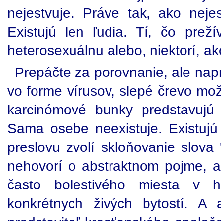
nejestvuje. Práve tak, ako neje
Existujú len ľudia. Tí, čo preží
heterosexuálnu alebo, niektorí, a
Prepáčte za porovnanie, ale napr.
vo forme vírusov, slepé črevo mo
karcinómové bunky predstavujú 
Sama osebe neexistuje. Existujú '
preslovu zvolí skloňovanie slova
nehovorí o abstraktnom pojme, al
často bolestivého miesta v h
konkrétnych živých bytostí. 