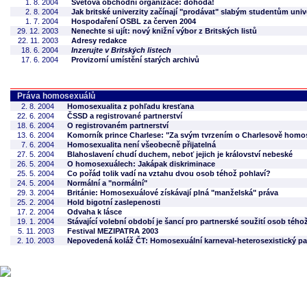
1. 8. 2004
Světová obchodní organizace: dohoda!
2. 8. 2004
Jak britské univerzity začínají "prodávat" slabým studentům univer
1. 7. 2004
Hospodaření OSBL za červen 2004
29. 12. 2003
Nenechte si ujít: nový knižní výbor z Britských listů
22. 11. 2003
Adresy redakce
18. 6. 2004
Inzerujte v Britských listech
17. 6. 2004
Provizorní umístění starých archivů
Práva homosexuálů
2. 8. 2004
Homosexualita z pohľadu kresťana
22. 6. 2004
ČSSD a registrované partnerství
18. 6. 2004
O registrovaném partnerství
13. 6. 2004
Komorník prince Charlese: "Za svým tvrzením o Charlesově homose
7. 6. 2004
Homosexualita není všeobecně přijatelná
27. 5. 2004
Blahoslavení chudí duchem, neboť jejich je království nebeské
26. 5. 2004
O homosexuálech: Jakápak diskriminace
25. 5. 2004
Co pořád tolik vadí na vztahu dvou osob téhož pohlaví?
24. 5. 2004
Normální a "normální"
29. 3. 2004
Británie: Homosexuálové získávají plná "manželská" práva
25. 2. 2004
Hold bigotní zaslepenosti
17. 2. 2004
Odvaha k lásce
19. 1. 2004
Stávající volební období je šancí pro partnerské soužití osob tého
5. 11. 2003
Festival MEZIPATRA 2003
2. 10. 2003
Nepovedená koláž ČT: Homosexuální karneval-heterosexistický p