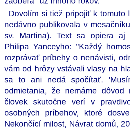
zaoberá" už mnoho rokov.
Dovolím si tiež pripojiť k tomuto 
nedávno publikovala v mesačník
sv. Martina). Text sa opiera a
Philipa Yanceyho: "Každý homos
rozprávať príbehy o nenávisti, od
vám od hrôzy vstávali vlasy na hla
sa to ani nedá spočítať. 'Musí
odmietania, že nemáme dôvod ma
človek skutočne verí v pravdiv
osobných príbehov, ktoré dosvedč
Nekončící milost, Návrat domů, 20