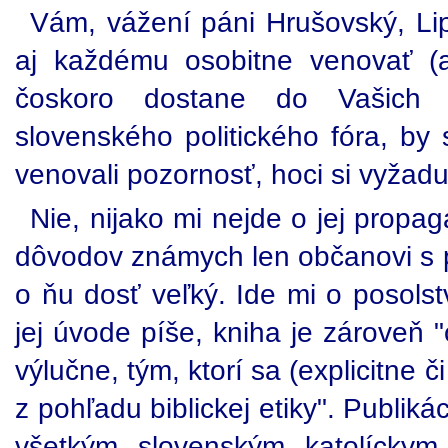
Vám, vážení páni Hrušovský, Lip
aj každému osobitne venovať (a
čoskoro dostane do Vašich r
slovenského politického fóra, by
venovali pozornosť, hoci si vyžad
Nie, nijako mi nejde o jej propag
dôvodov známych len občanovi s 
o ňu dosť veľký. Ide mi o posols
jej úvode píše, kniha je zároveň 
výlučne, tým, ktorí sa (explicitne č
z pohľadu biblickej etiky". Publik
všetkým slovenským katolíckym 