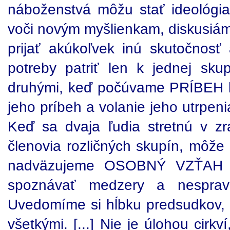
náboženstvá môžu stať ideológiam
voči novým myšlienkam, diskusiám
prijať akúkoľvek inú skutočnosť 
potreby patriť len k jednej sku
druhými, keď počúvame PRÍBEH
jeho príbeh a volanie jeho utrpen
Keď sa dvaja ľudia stretnú v z
členovia rozličných skupín, môže m
nadväzujeme OSOBNÝ VZŤAH
spoznávať medzery a nespravod
Uvedomíme si hĺbku predsudkov, 
všetkými. [...] Nie je úlohou cirk