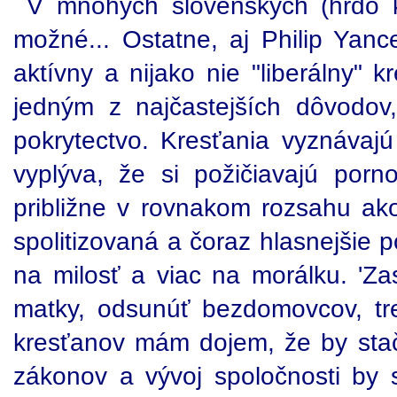
V mnohých slovenských (hrdo kr
možné... Ostatne, aj Philip Yance
aktívny a nijako nie "liberálny" 
jedným z najčastejších dôvodov,
pokrytectvo. Kresťania vyznávajú
vyplýva, že si požičiavajú porn
približne v rovnakom rozsahu ako 
spolitizovaná a čoraz hlasnejšie 
na milosť a viac na morálku. 'Z
matky, odsunúť bezdomovcov, tre
kresťanov mám dojem, že by stači
zákonov a vývoj spoločnosti by 