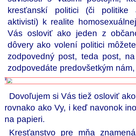
kresťanskí politici (či politike
aktivisti) k realite homosexuálne
Vás osloviť ako jeden z občano
dôvery ako volení politici môžet
zodpovedný post, teda post, n
zodpovedáte predovšetkým nám, 
Dovoľujem si Vás tiež osloviť ako
rovnako ako Vy, i keď navonok in
na papieri.
Kresťanstvo pre mňa znamená