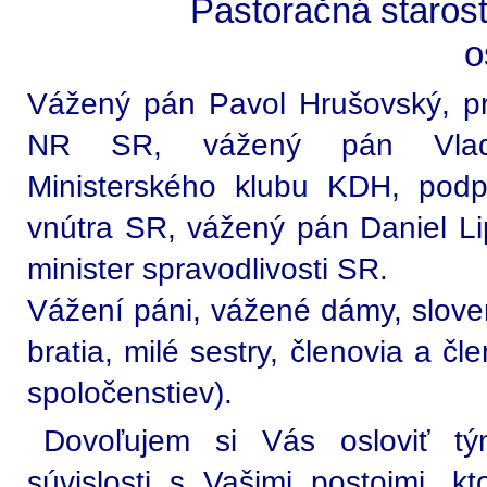
Pastoračná staros
o
Vážený pán Pavol Hrušovský, 
NR SR, vážený pán Vladi
Ministerského klubu KDH, pod
vnútra SR, vážený pán Daniel L
minister spravodlivosti SR.
Vážení páni, vážené dámy, slovensk
bratia, milé sestry, členovia a č
spoločenstiev).
Dovoľujem si Vás osloviť tý
súvislosti s Vašimi postojmi, kt