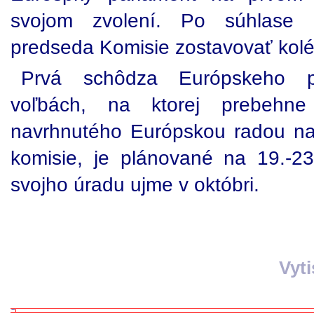
svojom zvolení. Po súhlase
predseda Komisie zostavovať kol
Prvá schôdza Európskeho p
voľbách, na ktorej prebehne 
navrhnutého Európskou radou na
komisie, je plánované na 19.-2
svojho úradu ujme v októbri.
Vyt