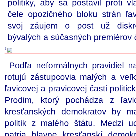
politiky, aby sa postavil proti v
čele opozičného bloku strán ľa
svoj záujem o post už diskré
bývalých a súčasných premiérov č
Podľa neformálnych pravidiel 
rotujú zástupcovia malých a veľký
ľavicovej a pravicovej časti polit
Prodim, ktorý pochádza z ľavic
kresťanských demokratov by ma
politik z malého štátu. Medzi 
patria hlavne kresťanskí demok