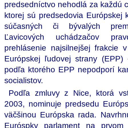
predsedníctvo nehodlá za každú c
ktorej sú predsedovia Európskej 
súčasných či bývalých premi
Ľavicových uchádzačov pravde
prehlásenie najsilnejšej frakcie
Európskej ľudovej strany (EPP) 
podľa ktorého EPP nepodporí ka
socialistov.
Podľa zmluvy z Nice, ktorá vst
2003, nominuje predsedu Európsk
väčšinou Európska rada. Navrhn
Euróspky parlament na prvom 