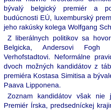
bývalý belgický premiér a 
budúcnosti EÚ, luxemburský prem
jeho rakúsky kolega Wolfgang Sch
Z liberálnych politikov sa hov
Belgicka, Andersovi Fogh
Verhofstadtovi. Neformálne prav
dvoch možných kandidátov z tábo
premiéra Kostasa Simitisa a býva
Paava Lipponena.
Zoznam kandidátov však nie j
Premiér Írska, predsedníckej kraj