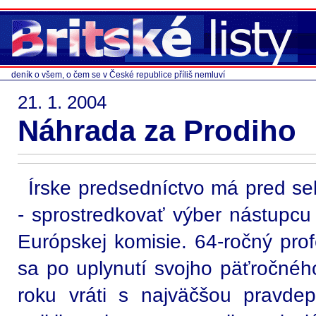
deník o všem, o čem se v České republice příliš nemluví
21. 1. 2004
Náhrada za Prodiho
Írske predsedníctvo má pred sebo
- sprostredkovať výber nástupc
Európskej komisie. 64-ročný pro
sa po uplynutí svojho päťročnéh
roku vráti s najväčšou pravd