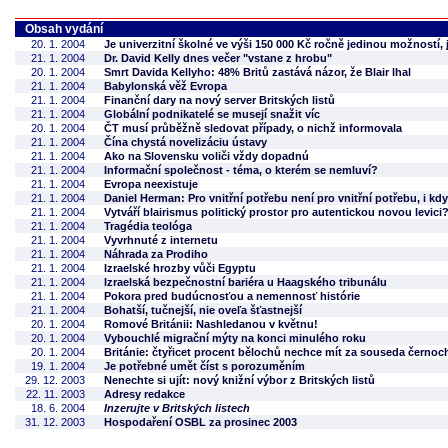
Obsah vydání
20. 1. 2004
Je univerzitní školné ve výši 150 000 Kč ročně jedinou možností,
21. 1. 2004
Dr. David Kelly dnes večer "vstane z hrobu"
20. 1. 2004
Smrt Davida Kellyho: 48% Britů zastává názor, že Blair lhal
21. 1. 2004
Babylonská věž Evropa
21. 1. 2004
Finanční dary na nový server Britských listů
21. 1. 2004
Globální podnikatelé se musejí snažit víc
20. 1. 2004
ČT musí průběžně sledovat případy, o nichž informovala
21. 1. 2004
Čína chystá novelizáciu ústavy
21. 1. 2004
Ako na Slovensku voliči vždy dopadnú
21. 1. 2004
Informační společnost - téma, o kterém se nemluví?
21. 1. 2004
Evropa neexistuje
21. 1. 2004
Daniel Herman: Pro vnitřní potřebu není pro vnitřní potřebu, i kdy
21. 1. 2004
Vytváří blairismus politický prostor pro autentickou novou levici
21. 1. 2004
Tragédia teológa
21. 1. 2004
Vyvrhnuté z internetu
21. 1. 2004
Náhrada za Prodiho
21. 1. 2004
Izraelské hrozby vůči Egyptu
21. 1. 2004
Izraelská bezpečnostní bariéra u Haagského tribunálu
21. 1. 2004
Pokora pred budúcnosťou a nemennosť histórie
21. 1. 2004
Bohatší, tučnejší, nie oveľa šťastnejší
20. 1. 2004
Romové Británii: Nashledanou v květnu!
20. 1. 2004
Vybouchlé migrační mýty na konci minulého roku
20. 1. 2004
Británie: čtyřicet procent bělochů nechce mít za souseda černoc
19. 1. 2004
Je potřebné umět číst s porozuměním
29. 12. 2003
Nenechte si ujít: nový knižní výbor z Britských listů
22. 11. 2003
Adresy redakce
18. 6. 2004
Inzerujte v Britských listech
31. 12. 2003
Hospodaření OSBL za prosinec 2003