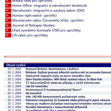
>
Britská rada pro uprchlíky
>
Home Office: imigrační a národnostní direktorát
>
Národnostní, imigracční a azylový zákon 2002
>
Human right watch: uprchlíci
>
Mezinárodní výbor Červeného kříže: uprchlíci
>
Journal of Refugee Studies
>
Úřad vysokého komisaře OSN pro uprchlíky
>
US výbor pro uprchlíky
Obsah vydání
20. 1. 2004
Romové Británii: Nashledanou v květnu!
20. 1. 2004
Británie: čtyřicet procent bělochů nechce mít za souseda černoc
20. 1. 2004
Vybouchlé migrační mýty na konci minulého roku
20. 1. 2004
Smrt Davida Kellyho: 48% Britů zastává názor, že Blair lhal
20. 1. 2004
ČT musí průběžně sledovat případy, o nichž informovala
20. 1. 2004
Jak bít manželku
20. 1. 2004
Kontroverzní či fundamentalistický Šaron?
20. 1. 2004
No konečně
19. 1. 2004
Irák: 100 000 demonstrantů požadovalo volby
20. 1. 2004
Palestinci nevylučují, že izraelská vláda přistoupí k jejich odsunu
20. 1. 2004
Vdova po vojákovi požaduje odstoupení britského ministra obra
20. 1. 2004
Sociální demokracie v masochistické defenzívě
19. 1. 2004
Je potřebné umět číst s porozuměním