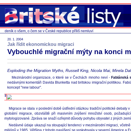
deník o všem, o čem se v České republice příliš nemluví
20. 1. 2004
Jak řídit ekonomickou migraci
Vybouchlé migrační mýty na konci m
Exploding the Migration Myths, Russell King, Nicola Mai, Mirela Da
Mezinárodní organizace, o které se v Čechách mnoho neví -
Fabiánská 
nedávnými komentáři Davida Blunketta nad britskou imigrační politikou. Fabi
koncept "new labour".
Migrace se stala v poslední době ústřední otázkou tradiční politické debaty v
globální migrace, obzvláště při masivním zvýšení množství osob, požadující
mytologizované. Zpráva se snaží ozřejmit důvody pohybu obyvatel z jiných zemí
Nedávné údaje ukazují na stoupající tendenci v mezinárodní migraci, včetně zvý
miliónů v 1985. Většina z tohoto navýšení se vyskytovala v severní Americe a Ev