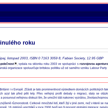
inulého roku
lipaj, listopad 2003, ISBN 0 7163 3059 8, Fabian Society, 12.95 GBP
společnost
, vydala na sklonku roku 2003 ve spolupráci s
rozvojovou agentur
ánská organizace spoluurčuje britskou politiku už od samého vzniku Labour Party 
 Británii i v Evropě. Zčásti je tato prominentnost výsledkem domácích politických f
ch azyl tak před pěti lety. Přes veřejný profil debaty o migraci, staly se ot
 a posunout veřejnou diskuzi tím, že umožní dát nakonec vyzrálou, životaschopnou
šeně různorodosti. Celkové množství lidí, kteří žijí v jiné zemi, než v které se na
ropě. 16 miliónů uprchlíků v roce 2000 tvoří jen 9 procent globální migrace; nejvíc