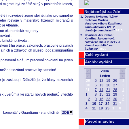
 migraci byl zvláště silný v posledních letech,
ělé i rozvojové země stejně, jako pro samotné
ického rozvoje v mateřskýc hzemích migrantů s
 je Albánie.
otné ekonomické migranty.
hování .
 britského života .
ritském trhu práce, zákonech, pracovně právních
álních a zdravotních služeb, podat imigrantům
Celé vydání
ch postavení a dá jim pracovní povolení na jeden
Archiv vydání
še než na sezónní pracovníky samotné.
 je zastupují. Důležité je, že hlasy sezónních
u k úvěrům a ke startu nových podniků v těchto
komentář v Guardianu - v angličtině
ZDE
Původní archiv