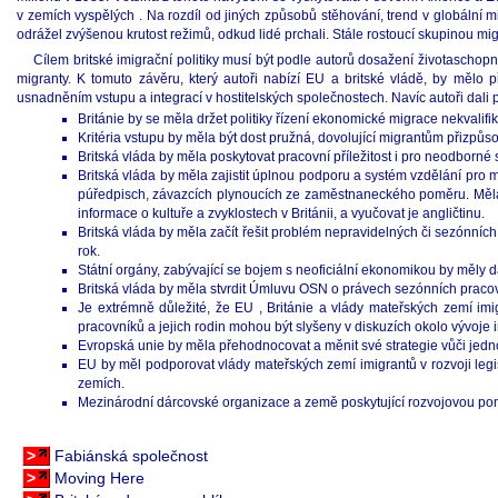
v zemích vyspělých . Na rozdíl od jiných způsobů stěhování, trend v globální mi
odrážel zvýšenou krutost režimů, odkud lidé prchali. Stále rostoucí skupinou mig
Cílem britské imigrační politiky musí být podle autorů dosažení životascho
migranty. K tomuto závěru, který autoři nabízí EU a britské vládě, by mělo 
usnadněním vstupu a integrací v hostitelských společnostech. Navíc autoři dali 
Británie by se měla držet politiky řízení ekonomické migrace nekvalif
Kritéria vstupu by měla být dost pružná, dovolující migrantům přizpůsob
Britská vláda by měla poskytovat pracovní příležitost i pro neodborné
Britská vláda by měla zajistit úplnou podporu a systém vzdělání pro m
púředpisch, závazcích plynoucích ze zaměstnaneckého poměru. Měla b
informace o kultuře a zvyklostech v Británii, a vyučovat je angličtinu.
Britská vláda by měla začít řešit problém nepravidelných či sezónních 
rok.
Státní orgány, zabývající se bojem s neoficiální ekonomikou by měly d
Britská vláda by měla stvrdit Úmluvu OSN o právech sezónních pracovn
Je extrémně důležité, že EU , Británie a vlády mateřských zemí imig
pracovníků a jejich rodin mohou být slyšeny v diskuzích okolo vývoje im
Evropská unie by měla přehodnocovat a měnit své strategie vůči jedno
EU by měl podporovat vlády mateřských zemí imigrantů v rozvoji legi
zemích.
Mezinárodní dárcovské organizace a země poskytující rozvojovou pomo
>
Fabiánská společnost
>
Moving Here