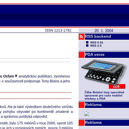
ISSN 1213-1792
20. 1. 2004
RSS backend
RSS 0.91
RSS 2.0
PDA verze
ou Oxfam
analytickou publikaci, vyvolanou
- v současnosti podporuje Tony Blaira a jeho
Čtěte Britské listy speciálně
upravené pro vaše mobilní
telefony a PDA
Reklama
aktorů. Ale je také výsledkem skutečného vzrůstu
ázky pohybu obyvatel po kontinentě zmatené a
 a správnou politická odpověď.
Reklama
rodili, bylo 175 miliónů v roce 2000, oproti 105
e je jich v rozvojových zemích, pouze 3 milióny