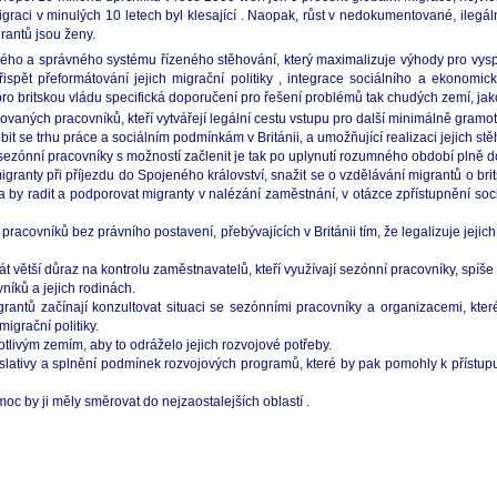
graci v minulých 10 letech byl klesající . Naopak, růst v nedokumentované, ilegální
rantů jsou ženy.
pného a správného systému řízeného stěhování, který maximalizuje výhody pro vysp
přispět přeformátování jejich migrační politiky , integrace sociálního a ekonom
pro britskou vládu specifická doporučení pro řešení problémů tak chudých zemí, jako
ikovaných pracovníků, kteří vytvářejí legální cestu vstupu pro další minimálně gram
it se trhu práce a sociálním podmínkám v Británii, a umožňující realizaci jejich stě
 sezónní pracovníky s možností začlenit je tak po uplynutí rozumného období plně do
igranty při příjezdu do Spojeného království, snažit se o vzdělávání migrantů o b
y radit a podporovat migranty v nalézání zaměstnání, v otázce zpřístupnění soci
pracovníků bez právního postavení, přebývajících v Británii tím, že legalizuje jeji
át větší důraz na kontrolu zaměstnavatelů, kteří využívají sezónní pracovníky, spí
íků a jejich rodinách.
rantů začínají konzultovat situaci se sezónními pracovníky a organizacemi, které
igrační politiky.
tlivým zemím, aby to odráželo jejich rozvojové potřeby.
slativy a splnění podmínek rozvojových programů, které by pak pomohly k přístup
c by ji měly směrovat do nejzaostalejších oblastí .