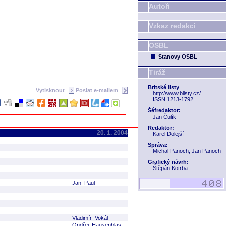
Autoři
Vzkaz redakci
OSBL
Stanovy OSBL
Tiráž
Britské listy
Vytisknout
Poslat e-mailem
http://www.blisty.cz/
ISSN 1213-1792
Šéfredaktor:
Jan Čulík
Redaktor:
20. 1. 2004
Karel Dolejší
Správa:
Michal Panoch, Jan Panoch
Grafický návrh:
Štěpán Kotrba
Jan Paul
Vladimír Vokál
Ondřej Hausenblas