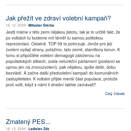
Jak přežít ve zdraví volební kampaň?
16. 12. 2009 /
Miloslav Štěrba
Jestli máme v této zemi nějakou jistotu, tak je to určitě fakt, že
po volbách tu budeme mít téměř tu samou politickou
reprezentaci. Ostatně, TOP 09 to potvrzuje. Jenže pro její
zvolení vydají strany, potažmo, tato země, stamiliony korun. K
tomu si připočtěte volební demagogii založenou na
populistických slibech, zcela nefunkční parlament (poslanci se
upnou jen na znovuzvolení), pak nějakou, spíše delší, dobu
bezvládí. A začne další předvolební kampaň do komunálních
zastupitelstev. K volbám přijde menší část populace, protože
proč volit, když s námi ti dnešní takhle zamávali?
Celý článek
Zmatený PES...
16. 12. 2009 /
Ladislav Žák