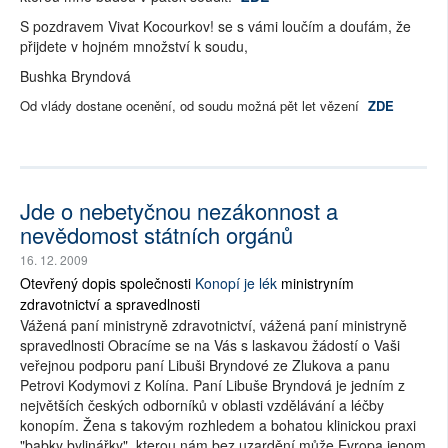
S pozdravem Vivat Kocourkov! se s vámi loučím a doufám, že
přijdete v hojném množství k soudu,
Bushka Bryndová
Od vlády dostane ocenění, od soudu možná pět let vězení
ZDE
Jde o nebetyčnou nezákonnost a
nevědomost státních orgánů
16. 12. 2009
Otevřený dopis společnosti
Konopí je lék
ministryním
zdravotnictví a spravedlnosti
Vážená paní ministryně zdravotnictví, vážená paní ministryně
spravedlnosti Obracíme se na Vás s laskavou žádostí o Vaši
veřejnou podporu paní Libuši Bryndové ze Zlukova a panu
Petrovi Kodymovi z Kolína. Paní Libuše Bryndová je jedním z
největších českých odborníků v oblasti vzdělávání a léčby
konopím. Žena s takovým rozhledem a bohatou klinickou praxi
"babky bylinářky", kterou nám bez uzardění může Evropa jenom