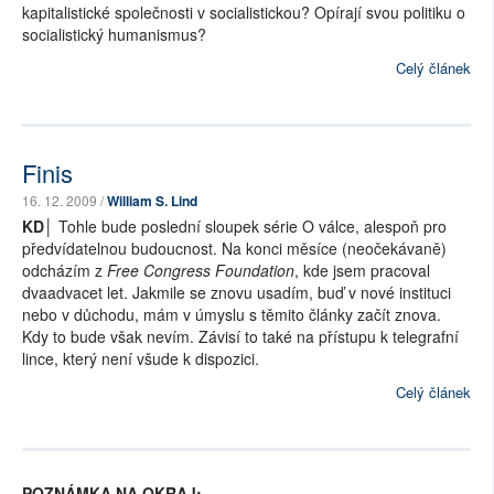
kapitalistické společnosti v socialistickou? Opírají svou politiku o
socialistický humanismus?
Celý článek
Finis
16. 12. 2009 /
William S. Lind
KD│
Tohle bude poslední sloupek série O válce, alespoň pro
předvídatelnou budoucnost. Na konci měsíce (neočekávaně)
odcházím z
Free Congress Foundation
, kde jsem pracoval
dvaadvacet let. Jakmile se znovu usadím, buď v nové instituci
nebo v důchodu, mám v úmyslu s těmito články začít znova.
Kdy to bude však nevím. Závisí to také na přístupu k telegrafní
lince, který není všude k dispozici.
Celý článek
POZNÁMKA NA OKRAJ: