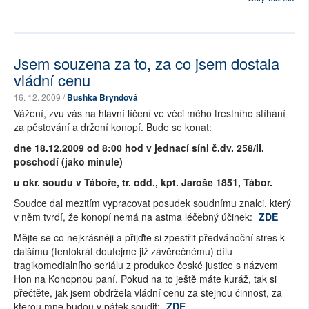
Jsem souzena za to, za co jsem dostala
vládní cenu
16. 12. 2009 /
Bushka Bryndová
Vážení, zvu vás na hlavní líčení ve věci mého trestního stíhání
za pěstování a držení konopí. Bude se konat:
dne 18.12.2009 od 8:00 hod v jednací síni č.dv. 258/II.
poschodí (jako minule)
u okr. soudu v Táboře, tr. odd., kpt. Jaroše 1851, Tábor.
Soudce dal mezitím vypracovat posudek soudnímu znalci, který
v něm tvrdí, že konopí nemá na astma léčebný účinek:
ZDE
Mějte se co nejkrásněji a přijďte si zpestřit předvánoční stres k
dalšímu (tentokrát doufejme již závěrečnému) dílu
tragikomedialního seriálu z produkce české justice s názvem
Hon na Konopnou paní. Pokud na to ještě máte kuráž, tak si
přečtěte, jak jsem obdržela vládní cenu za stejnou činnost, za
kterou mne budou v pátek soudit:
ZDE