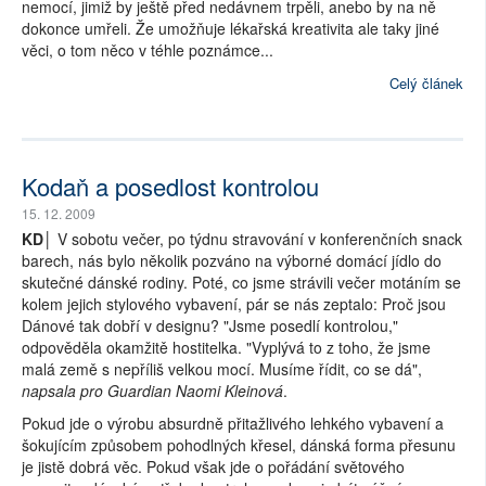
nemocí, jimiž by ještě před nedávnem trpěli, anebo by na ně
dokonce umřeli. Že umožňuje lékařská kreativita ale taky jiné
věci, o tom něco v téhle poznámce...
Celý článek
Kodaň a posedlost kontrolou
15. 12. 2009
KD│
V sobotu večer, po týdnu stravování v konferenčních snack
barech, nás bylo několik pozváno na výborné domácí jídlo do
skutečné dánské rodiny. Poté, co jsme strávili večer motáním se
kolem jejich stylového vybavení, pár se nás zeptalo: Proč jsou
Dánové tak dobří v designu? "Jsme posedlí kontrolou,"
odpověděla okamžitě hostitelka. "Vyplývá to z toho, že jsme
malá země s nepříliš velkou mocí. Musíme řídit, co se dá",
napsala pro Guardian Naomi Kleinová
.
Pokud jde o výrobu absurdně přitažlivého lehkého vybavení a
šokujícím způsobem pohodlných křesel, dánská forma přesunu
je jistě dobrá věc. Pokud však jde o pořádání světového