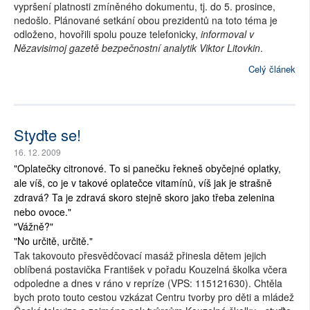
vypršení platnosti zmíněného dokumentu, tj. do 5. prosince,
nedošlo. Plánované setkání obou prezidentů na toto téma je
odloženo, hovořili spolu pouze telefonicky,
informoval v
Nězavisimoj gazetě bezpečnostní analytik Viktor Litovkin
.
Celý článek
Styďte se!
16. 12. 2009
"Oplatečky citronové. To si panečku řekneš obyčejné oplatky,
ale víš, co je v takové oplatečce vitamínů, víš jak je strašně
zdravá? Ta je zdravá skoro stejně skoro jako třeba zelenina
nebo ovoce."
"Vážně?"
"No určitě, určitě."
Tak takovouto přesvědčovací masáž přinesla dětem jejich
oblíbená postavička František v pořadu Kouzelná školka včera
odpoledne a dnes v ráno v repríze (VPS: 115121630). Chtěla
bych proto touto cestou vzkázat Centru tvorby pro děti a mládež