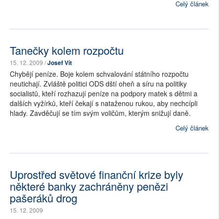
Celý článek
Tanečky kolem rozpočtu
15. 12. 2009 /
Josef Vít
Chybějí peníze. Boje kolem schvalování státního rozpočtu
neutichají. Zvláště politici ODS dští oheň a síru na politiky
socialistů, kteří rozhazují peníze na podpory matek s dětmi a
dalších vyžírků, kteří čekají s nataženou rukou, aby nechcípli
hlady. Zavděčují se tím svým voličům, kterým snižují daně.
Celý článek
Uprostřed světové finanční krize byly
některé banky zachráněny penězi
pašeráků drog
15. 12. 2009