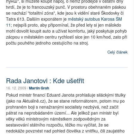
пунш", si můžete koupit nápoj, o němž prodejce v ostatní dny
tvrdí, že je to francouzský punč. V prostoru obehnaném páskou
se nachází "totalitní zóna", kde jsou k vidění staré Škodovky či
Tatra 613. Dalším exponátem je
městský autobus Karosa ŠM
11
; nejspíš proto, aby připomínal, že před lety si jen málokdo
mohl dovolit koupit auto a užívat komfortu, jaký poskytuje pohyb
zácpou v městském centru rychlostí sice jen 10 km/hod, zato při
počtu pouhého jednoho cestujícího na stroj.
Celý článek
Rada Janotovi : Kde ušetřit
16. 12. 2009 /
Martin Groh
Pokud ministr financí Eduard Janota prohlašuje siláckými titulky
(jako na Aktuálně.cz), že se stane reformátorem, potom mu po
prohraném boji s nenažranými socialisty nezbývá, než začít
pátrat na neprobádaném území... Ale jelikož pan ministr byl
věky věků ministrovým náměstkem zodpovědným za
sestavování státního rozpočtu, těžko mu vyčítat, že se
nedokáže povznést nad pohled člověka z vnitřku, čili zaujatého