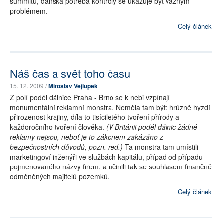
summitu, dánská potřeba kontroly se ukazuje být vážným
problémem.
Celý článek
Náš čas a svět toho času
15. 12. 2009 /
Miroslav Vejlupek
Z polí podél dálnice Praha - Brno se k nebi vzpínají
monumentální reklamní monstra. Neměla tam být: hrůzně hyzdí
přirozenost krajiny, díla to tisíciletého tvoření přírody a
každoročního tvoření člověka.
(V Británii podél dálnic žádné
reklamy nejsou, neboť je to zákonem zakázáno z
bezpečnostních důvodů, pozn. red.)
Ta monstra tam umístili
marketingoví inženýři ve službách kapitálu, případ od případu
pojmenovaného názvy firem, a učinili tak se souhlasem finančně
odměněných majitelů pozemků.
Celý článek