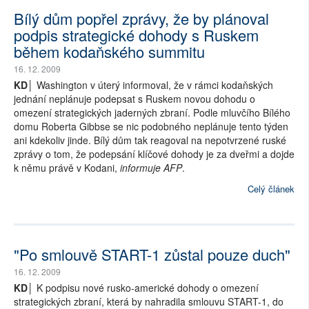
Bílý dům popřel zprávy, že by plánoval
podpis strategické dohody s Ruskem
během kodaňského summitu
16. 12. 2009
KD│
Washington v úterý informoval, že v rámci kodaňských
jednání neplánuje podepsat s Ruskem novou dohodu o
omezení strategických jaderných zbraní. Podle mluvčího Bílého
domu Roberta Gibbse se nic podobného neplánuje tento týden
ani kdekoliv jinde. Bílý dům tak reagoval na nepotvrzené ruské
zprávy o tom, že podepsání klíčové dohody je za dveřmi a dojde
k němu právě v Kodani,
informuje AFP
.
Celý článek
"Po smlouvě START-1 zůstal pouze duch"
16. 12. 2009
KD│
K podpisu nové rusko-americké dohody o omezení
strategických zbraní, která by nahradila smlouvu START-1, do