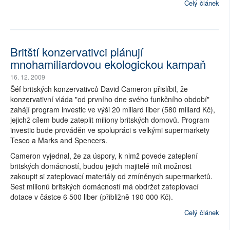
Celý článek
Britští konzervativci plánují
mnohamiliardovou ekologickou kampaň
16. 12. 2009
Šéf britských konzervativců David Cameron přislíbil, že
konzervativní vláda "od prvního dne svého funkčního období"
zahájí program investic ve výši 20 miliard liber (580 miliard Kč),
jejichž cílem bude zateplit miliony britských domovů. Program
investic bude prováděn ve spolupráci s velkými supermarkety
Tesco a Marks and Spencers.
Cameron vyjednal, že za úspory, k nimž povede zateplení
britských domácností, budou jejich majitelé mít možnost
zakoupit si zateplovací materiály od zmíněnych supermarketů.
Šest milionů britských domácností má obdržet zateplovací
dotace v částce 6 500 liber (přibližně 190 000 Kč).
Celý článek