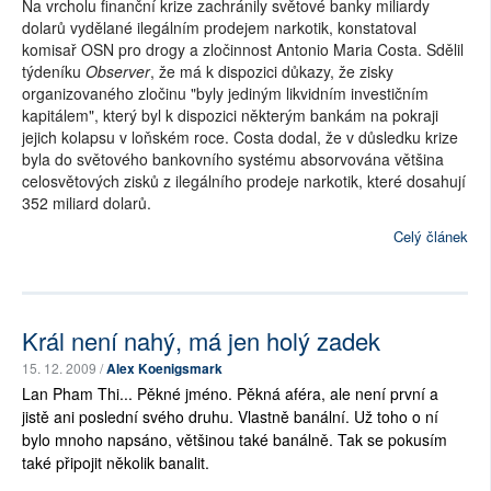
Na vrcholu finanční krize zachránily světové banky miliardy
dolarů vydělané ilegálním prodejem narkotik, konstatoval
komisař OSN pro drogy a zločinnost Antonio Maria Costa. Sdělil
týdeníku
Observer
, že má k dispozici důkazy, že zisky
organizovaného zločinu "byly jediným likvidním investičním
kapitálem", který byl k dispozici některým bankám na pokraji
jejich kolapsu v loňském roce. Costa dodal, že v důsledku krize
byla do světového bankovního systému absorvována většina
celosvětových zisků z ilegálního prodeje narkotik, které dosahují
352 miliard dolarů.
Celý článek
Král není nahý, má jen holý zadek
15. 12. 2009 /
Alex Koenigsmark
Lan Pham Thi... Pěkné jméno. Pěkná aféra, ale není první a
jistě ani poslední svého druhu. Vlastně banální. Už toho o ní
bylo mnoho napsáno, většinou také banálně. Tak se pokusím
také připojit několik banalit.