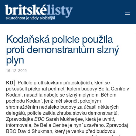
AKTUÁLNÍ VYDÁNÍ
Kodaňská policie použila
proti demonstrantům slzný
ARCHIV
plyn
TÉMATA
16. 12. 2009
AUTOŘI
KD│
Policie proti stovkám protestujících, kteří se
PŘÍSPĚVKY NA PROVOZ
pokoušeli překonat perimetr kolem budovy Bella Centre v
Kodani, nasadila náboje se slzným plynem. Během
pochodu Kodaní, jenž měl skončit pokojným
shromážděním nedaleko budovy za účasti některých
delegátů, policie zatkla zhruba stovku demonstrantů.
Zpravodajka
BBC
Sarah Mukherjee, která je uvnitř,
informovala, že Bella Centre je nyní uzavřeno. Zpravodaj
BBC David Shukman, který je venku před budovou,