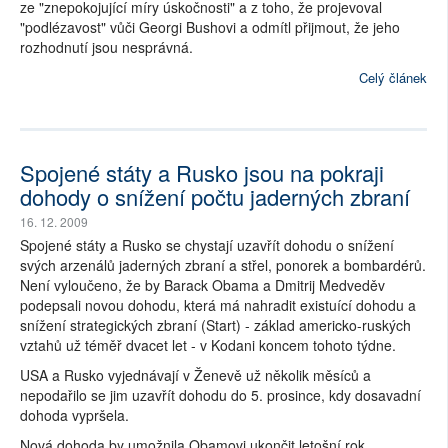
ze "znepokojující míry úskočnosti" a z toho, že projevoval
"podlézavost" vůči Georgi Bushovi a odmítl přijmout, že jeho
rozhodnutí jsou nesprávná.
Celý článek
Spojené státy a Rusko jsou na pokraji
dohody o snížení počtu jaderných zbraní
16. 12. 2009
Spojené státy a Rusko se chystají uzavřít dohodu o snížení
svých arzenálů jaderných zbraní a střel, ponorek a bombardérů.
Není vyloučeno, že by Barack Obama a Dmitrij Medveděv
podepsali novou dohodu, která má nahradit existuící dohodu a
snížení strategických zbraní (Start) - základ americko-ruských
vztahů už téměř dvacet let - v Kodani koncem tohoto týdne.
USA a Rusko vyjednávají v Ženevě už několik měsíců a
nepodařilo se jim uzavřít dohodu do 5. prosince, kdy dosavadní
dohoda vypršela.
Nová dohoda by umožnila Obamovi ukončit letošní rok