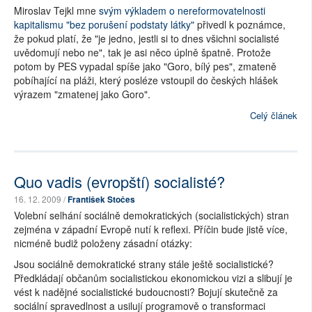
Miroslav Tejkl mne
svým výkladem o nereformovatelnosti
kapitalismu "bez porušení podstaty látky"
přivedl k poznámce,
že pokud platí, že "je jedno, jestli si to dnes všichni socialisté
uvědomují nebo ne", tak je asi něco úplně špatně. Protože
potom by PES vypadal spíše jako "Goro, bílý pes", zmateně
pobíhající na pláži, který posléze vstoupil do českých hlášek
výrazem "zmatenej jako Goro".
Celý článek
Quo vadis (evropští) socialisté?
16. 12. 2009 /
František Stočes
Volební selhání sociálně demokratických (socialistických) stran
zejména v západní Evropě nutí k reflexi. Příčin bude jistě více,
nicméně budiž položeny zásadní otázky:
Jsou sociálně demokratické strany stále ještě socialistické?
Předkládají občanům socialistickou ekonomickou vizi a slibují je
vést k nadějné socialistické budoucnosti? Bojují skutečně za
sociální spravedlnost a usilují programově o transformaci