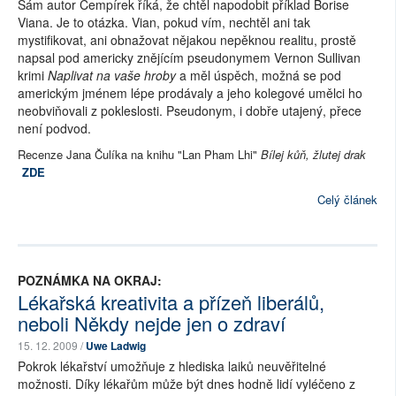
Sám autor Cempírek říká, že chtěl napodobit příklad Borise
Viana. Je to otázka. Vian, pokud vím, nechtěl ani tak
mystifikovat, ani obnažovat nějakou nepěknou realitu, prostě
napsal pod americky znějícím pseudonymem Vernon Sullivan
krimi
Naplivat na vaše hroby
a měl úspěch, možná se pod
americkým jménem lépe prodávaly a jeho kolegové umělci ho
neobviňovali z pokleslosti. Pseudonym, i dobře utajený, přece
není podvod.
Recenze Jana Čulíka na knihu "Lan Pham Lhi"
Bílej kůň, žlutej drak
ZDE
Celý článek
POZNÁMKA NA OKRAJ:
Lékařská kreativita a přízeň liberálů,
neboli Někdy nejde jen o zdraví
15. 12. 2009 /
Uwe Ladwig
Pokrok lékařství umožňuje z hlediska laiků neuvěřitelné
možnosti. Díky lékařům může být dnes hodně lidí vyléčeno z