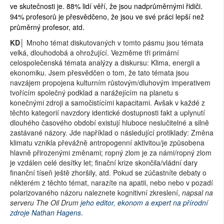
ve skutečnosti je. 88% lidí věří, že jsou nadprůměrnými řidiči.
94% profesorů je přesvědčeno, že jsou ve své práci lepší než
průměrný profesor, atd.
KD│
Mnoho témat diskutovaných v tomto pásmu jsou témata
velká, dlouhodobá a ohrožující. Vezměme tři primární
celospolečenská témata analýzy a diskursu: Klima, energii a
ekonomiku. Jsem přesvědčen o tom, že tato témata jsou
navzájem propojena kulturním růstovým/dluhovým imperativem
tvořícím společný podklad a narážejícím na planetu s
konečnými zdroji a samočistícími kapacitami. Avšak v každé z
těchto kategorií navzdory identické dostupnosti fakt a uplynutí
dlouhého časového období existují hluboce neslučitelné a silně
zastávané názory. Jde například o následující protiklady: Změna
klimatu vznikla převážně antropogenní aktivitou/je způsobena
hlavně přirozenými změnami; ropný zlom je za námi/ropný zlom
je vzdálen celé desítky let; finační krize skončila/vládní dary
finanční tíseň ještě zhoršily, atd. Pokud se zúčastníte debaty o
některém z těchto témat, narazíte na apatii, nebo nebo v pozadí
polarizovaného názoru naleznete kognitivní zkreslení,
napsal na
serveru The Oil Drum
jeho editor, ekonom a expert na přírodní
zdroje Nathan Hagens
.