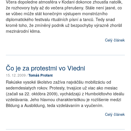
Včera dopoledne atmosféra v Kodani dokonce zhoustla natolik,
že rozhovory byly až do večera přerušeny. Stále není jasné, co
se vůbec může stát konečným výstupem monstrózního
diplomatického festivalu rituálních písní a tanců. Tedy snad
kromě toho, že zmíněný podnik už bezpochyby výrazně zhoršil
mezinárodní klima.
Celý článek
Čo je za protestmi vo Viedni
15. 12. 2009 /
Tomáš Profant
Rakúske vysoké školstvo zažíva najväčšiu mobilizáciu od
sedemdesiatych rokov. Protesty, trvajúce už viac ako mesiac
(začali sa 22. októbra 2009), vychádzajú z Humboldtovho ideálu
vzdelávania. Jeho hlavnou charakteristikou je rozlíšenie medzi
Bildung a Ausbildung, teda vzdelávaním a vyučením.
Celý článek