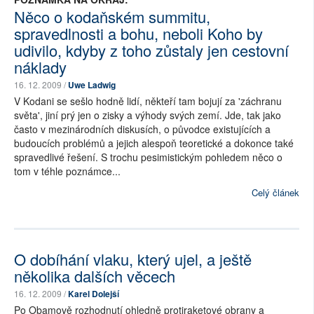
Něco o kodaňském summitu,
spravedlnosti a bohu, neboli Koho by
udivilo, kdyby z toho zůstaly jen cestovní
náklady
16. 12. 2009 /
Uwe Ladwig
V Kodani se sešlo hodně lidí, někteří tam bojují za 'záchranu
světa', jiní prý jen o zisky a výhody svých zemí. Jde, tak jako
často v mezinárodních diskusích, o původce existujících a
budoucích problémů a jejich alespoň teoretické a dokonce také
spravedlivé řešení. S trochu pesimistickým pohledem něco o
tom v téhle poznámce...
Celý článek
O dobíhání vlaku, který ujel, a ještě
několika dalších věcech
16. 12. 2009 /
Karel Dolejší
Po Obamově rozhodnutí ohledně protiraketové obrany a