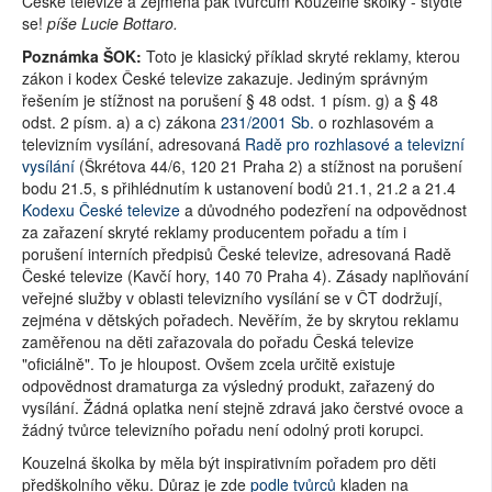
České televize a zejména pak tvůrcům Kouzelné školky - styďte
se!
píše Lucie Bottaro.
Poznámka ŠOK:
Toto je klasický příklad skryté reklamy, kterou
zákon i kodex České televize zakazuje. Jediným správným
řešením je stížnost na porušení § 48 odst. 1 písm. g) a § 48
odst. 2 písm. a) a c) zákona
231/2001 Sb.
o rozhlasovém a
televizním vysílání, adresovaná
Radě pro rozhlasové a televizní
vysílání
(Škrétova 44/6, 120 21 Praha 2) a stížnost na porušení
bodu 21.5, s přihlédnutím k ustanovení bodů 21.1, 21.2 a 21.4
Kodexu České televize
a důvodného podezření na odpovědnost
za zařazení skryté reklamy producentem pořadu a tím i
porušení interních předpisů České televize, adresovaná Radě
České televize (Kavčí hory, 140 70 Praha 4). Zásady naplňování
veřejné služby v oblasti televizního vysílání se v ČT dodržují,
zejména v dětských pořadech. Nevěřím, že by skrytou reklamu
zaměřenou na děti zařazovala do pořadu Česká televize
"oficiálně". To je hloupost. Ovšem zcela určitě existuje
odpovědnost dramaturga za výsledný produkt, zařazený do
vysílání. Žádná oplatka není stejně zdravá jako čerstvé ovoce a
žádný tvůrce televizního pořadu není odolný proti korupci.
Kouzelná školka by měla být inspirativním pořadem pro děti
předškolního věku. Důraz je zde
podle tvůrců
kladen na