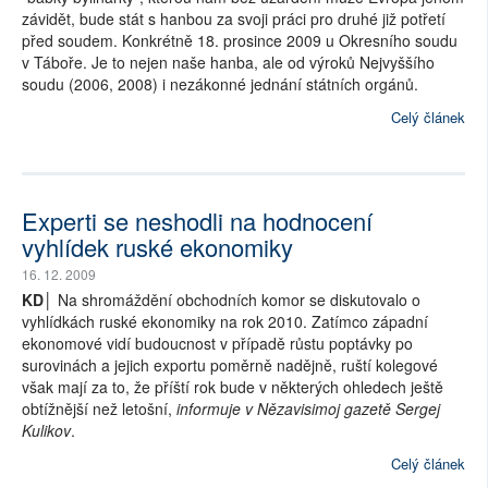
závidět, bude stát s hanbou za svoji práci pro druhé již potřetí
před soudem. Konkrétně 18. prosince 2009 u Okresního soudu
v Táboře. Je to nejen naše hanba, ale od výroků Nejvyššího
soudu (2006, 2008) i nezákonné jednání státních orgánů.
Celý článek
Experti se neshodli na hodnocení
vyhlídek ruské ekonomiky
16. 12. 2009
KD│
Na shromáždění obchodních komor se diskutovalo o
vyhlídkách ruské ekonomiky na rok 2010. Zatímco západní
ekonomové vidí budoucnost v případě růstu poptávky po
surovinách a jejich exportu poměrně nadějně, ruští kolegové
však mají za to, že příští rok bude v některých ohledech ještě
obtížnější než letošní,
informuje v Nězavisimoj gazetě Sergej
Kulikov
.
Celý článek