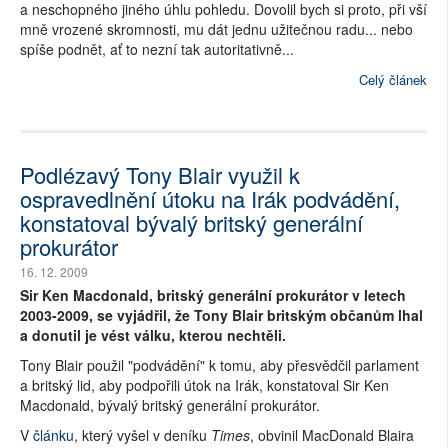
a neschopného jiného úhlu pohledu. Dovolil bych si proto, při vší
mně vrozené skromnosti, mu dát jednu užitečnou radu... nebo
spíše podnět, ať to nezní tak autoritativně...
Celý článek
Podlézavý Tony Blair využil k
ospravedlnění útoku na Irák podvádění,
konstatoval bývalý britský generální
prokurátor
16. 12. 2009
Sir Ken Macdonald, britský generální prokurátor v letech
2003-2009, se vyjádřil, že Tony Blair britským občanům lhal
a donutil je vést válku, kterou nechtěli.
Tony Blair použil "podvádění" k tomu, aby přesvědčil parlament
a britský lid, aby podpořili útok na Irák, konstatoval Sir Ken
Macdonald, bývalý britský generální prokurátor.
V
článku
, který vyšel v deníku
Times
, obvinil MacDonald Blaira