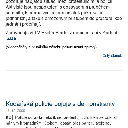
pozoruje napjatou situaci mezi protestujícími a policií.
Aktivisté jsou nespokojeni s dosavadním průběhem
summitu, kterému vyčítají nedostatek pokroku při
jednáních, a také s omezeným přístupem do prostoru, kde
jednání probíhají.
Zpravodajství TV Ekstra Bladet z demonstrací v Kodani:
ZDE
(Videozáběry z brutálního zásahu policie uvnitř zprávy)
Celý článek
Kodaňská policie bojuje s demonstranty
16. 12. 2009
KD│
Policie odrazila několik set protestujících, kteří se pokusili
náhlým hromadným "útokem" dostat přes bariéru tvořenou