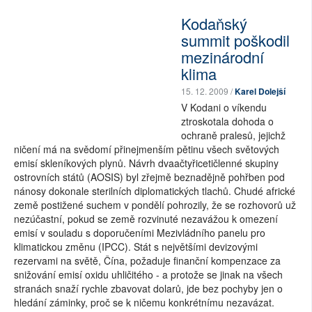
Kodaňský
summit poškodil
mezinárodní
klima
15. 12. 2009 /
Karel Dolejší
V Kodani o víkendu
ztroskotala dohoda o
ochraně pralesů, jejichž
ničení má na svědomí přinejmenším pětinu všech světových
emisí skleníkových plynů. Návrh dvaačtyřicetičlenné skupiny
ostrovních států (AOSIS) byl zřejmě beznadějně pohřben pod
nánosy dokonale sterilních diplomatických tlachů. Chudé africké
země postižené suchem v pondělí pohrozily, že se rozhovorů už
nezúčastní, pokud se země rozvinuté nezavážou k omezení
emisí v souladu s doporučeními Mezivládního panelu pro
klimatickou změnu (IPCC). Stát s největšími devizovými
rezervami na světě, Čína, požaduje finanční kompenzace za
snižování emisí oxidu uhličitého - a protože se jinak na všech
stranách snaží rychle zbavovat dolarů, jde bez pochyby jen o
hledání záminky, proč se k ničemu konkrétnímu nezavázat.