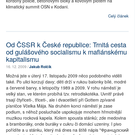
kordony policie, betonovými bloky a kovovým plotem na
klimatický summit OSN v Kodani.
Celý článek
Od ČSSR k České republice: Trnitá cesta
od gulášového socialismu k mafiánskému
kapitalismu
16. 12. 2009 /
Jakub Rolčík
Možná jste v úterý 17. listopadu 2009 něco podobného viděli
také. Po ulici korzují davy; děti drží v rukou balonky bílé, modré
a červené barvy, s letopočty 1989 a 2009. V rohu náměstí je
velký stan, ve kterém probíhá tzv. retrodiskotéka. Uvnitř právě
trsají čtyřiceti-, třiceti-, ale i dvacetiletí při Gottem zpívané
písničce Včelka Mája. Na druhém konci náměstí je zase
podium, s něhož posluchače uspokojuje mnohem hřmotnější
muzikou rocková kapela. Kolem spousta stánků; zde medovina
a bramboráky, onde buráky v cukru či domácí uzeniny. I pivo
pořídíte a u stánku, který má dnes na štítě nápis "Французский