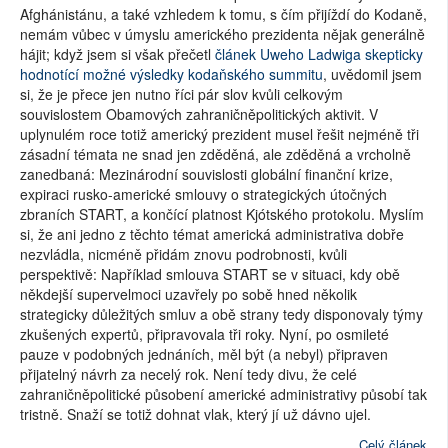
Afghánistánu, a také vzhledem k tomu, s čím přijíždí do Kodaně,
nemám vůbec v úmyslu amerického prezidenta nějak generálně
hájit; když jsem si však přečetl
článek Uweho Ladwiga skepticky
hodnotící možné výsledky kodaňského summitu
, uvědomil jsem
si, že je přece jen nutno říci pár slov kvůli celkovým
souvislostem Obamových zahraničněpolitických aktivit. V
uplynulém roce totiž americký prezident musel řešit nejméně tři
zásadní témata ne snad jen zděděná, ale zděděná a vrcholně
zanedbaná: Mezinárodní souvislosti globální finanční krize,
expiraci rusko-americké smlouvy o strategických útočných
zbraních START, a končící platnost Kjótského protokolu. Myslím
si, že ani jedno z těchto témat americká administrativa dobře
nezvládla, nicméně přidám znovu podrobnosti, kvůli
perspektivě: Například smlouva START se v situaci, kdy obě
někdejší supervelmoci uzavřely po sobě hned několik
strategicky důležitých smluv a obě strany tedy disponovaly týmy
zkušených expertů, připravovala tři roky. Nyní, po osmileté
pauze v podobných jednáních, měl být (a nebyl) připraven
přijatelný návrh za necelý rok. Není tedy divu, že celé
zahraničněpolitické působení americké administrativy působí tak
tristně. Snaží se totiž dohnat vlak, který jí už dávno ujel.
Celý článek