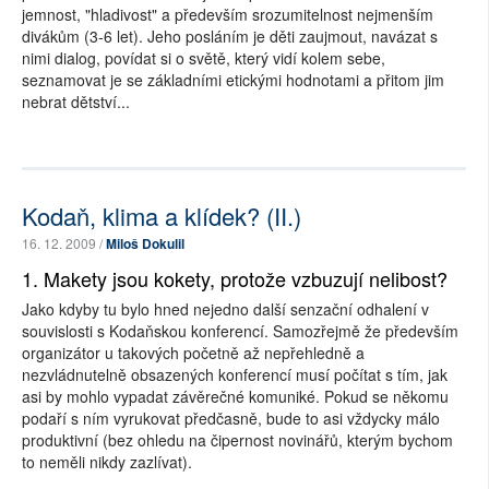
jemnost, "hladivost" a především srozumitelnost nejmenším
divákům (3-6 let). Jeho posláním je děti zaujmout, navázat s
nimi dialog, povídat si o světě, který vidí kolem sebe,
seznamovat je se základními etickými hodnotami a přitom jim
nebrat dětství...
Kodaň, klima a klídek? (II.)
16. 12. 2009 /
Miloš Dokulil
1. Makety jsou kokety, protože vzbuzují nelibost?
Jako kdyby tu bylo hned nejedno další senzační odhalení v
souvislosti s Kodaňskou konferencí. Samozřejmě že především
organizátor u takových početně až nepřehledně a
nezvládnutelně obsazených konferencí musí počítat s tím, jak
asi by mohlo vypadat závěrečné komuniké. Pokud se někomu
podaří s ním vyrukovat předčasně, bude to asi vždycky málo
produktivní (bez ohledu na čipernost novinářů, kterým bychom
to neměli nikdy zazlívat).