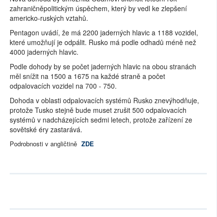
zahraničněpolitickým úspěchem, který by vedl ke zlepšení
americko-ruských vztahů.
Pentagon uvádí, že má 2200 jaderných hlavic a 1188 vozidel,
které umožňují je odpálit. Rusko má podle odhadů méně než
4000 jaderných hlavic.
Podle dohody by se počet jaderných hlavic na obou stranách
měl snížit na 1500 a 1675 na každé straně a počet
odpalovacích vozidel na 700 - 750.
Dohoda v oblasti odpalovacích systémů Rusko znevýhodňuje,
protože Tusko stejně bude muset zrušit 500 odpalovacích
systémů v nadcházejících sedmi letech, protože zařízení ze
sovětské éry zastarává.
Podrobnosti v angličtině
ZDE