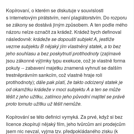
Kopírovaní, o kterém se diskutuje v souvislosti
s internetovým pirátstvím, není plagiátorstvím. Do rozporu
se zákony se dostává jiným způsobem. A ten podle mého
názoru nelze označit za krádež. Krádež bych definoval
následovně:
krádeže se dopouští subjekt A, jestliže
vezme subjektu B nějaký jím vlastněný statek, a to bez
jeho souhlasu a bez poskytnutí protihodnoty
(zajímavé
jsou zákonné výjimky typu exekuce, což je vlastně forma
pokuty -- zabavení majetku znamená vyhnutí se dalším
trestněprávním sankcím, což vlastně hraje roli
protihodnoty);
dále pak platí, že takto odcizený statek je
od okamžiku krádeže v moci subjektu A a ten se může
těšit z jeho užitku, zatímco jeho původní majitel se právě
proto tomuto užitku už těšit nemůže.
Kopírování se této definici vymyká. Za prvé, když si bez
licence zkopíruji nějaký film, jeho tvůrcům ani prodejcům
jsem nic nevzal, vyjma tzv. předpokládaného zisku (k