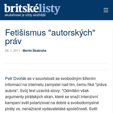
AKTUÁLNÍ VYDÁNÍ
Fetišismus "autorských"
práv
ARCHIV
TÉMATA
28. 1. 2011 /
Martin Škabraha
AUTOŘI
PŘÍSPĚVKY NA PROVOZ
Petr Dvořák
se v souvislosti se svobodným šířením
informací na internetu zamyslel nad tím, čemu říká "práva
autora". Svůj text uzavírá slovy: "Odmítám však
argumenty pirátských stran, které se snaží intenzivní
kampaní svět polarizovat na dobré a svobodomyslné
piráty vs. nenažrané vydavatelské společnosti. Svět