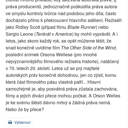
práva producentů, jednoznačně poškodila práva autora
ve smyslu kontroly tvůrce nad podobou jeho díla; často
docházelo přímo k překroucení hlavního sdělení. Režiséři
jako Ridley Scott (případ filmu
Blade Runner
) nebo
Sergio Leone (
Tenkrát v Americe
) by mohli vyprávět. A i
letos, jako skoro každý rok, se opět můžeme těšit, že
snad konečně uvidíme film
The Other Side of the Wind
,
poslední snímek Orsona Wellese (pro mnohé
nejvýznamnějšího filmového režiséra historie), natáčený
v 70. letech 20. století. Letos už se prý majitelé
autorských práv konečně dohodnou, jen co zjistí, komu
která část filmového pásu vlastně patří... Hlavní
samozřejmě je, aby posvátná práva zůstala zachována,
filmy a jejich diváci přece mohou počkat. A Orson Welles
je ke svému štěstí dávno mrtvý a žádná práva nemá.
Nebo že by přece?
Vytisknout