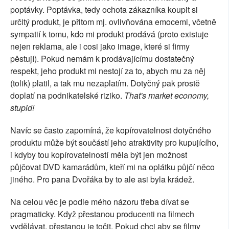
poptávky. Poptávka, tedy ochota zákazníka koupit si
určitý produkt, je přitom mj. ovlivňována emocemi, včetně
sympatií k tomu, kdo mi produkt prodává (proto existuje
nejen reklama, ale i cosi jako image, které si firmy
pěstují). Pokud nemám k prodávajícímu dostatečný
respekt, jeho produkt mi nestojí za to, abych mu za něj
(tolik) platil, a tak mu nezaplatím. Dotyčný pak prostě
doplatí na podnikatelské riziko.
That's market economy,
stupid!
Navíc se často zapomíná, že kopírovatelnost dotyčného
produktu může být součástí jeho atraktivity pro kupujícího,
i kdyby tou kopírovatelností měla být jen možnost
půjčovat DVD kamarádům, kteří mi na oplátku půjčí něco
jiného. Pro pana Dvořáka by to ale asi byla krádež.
Na celou věc je podle mého názoru třeba dívat se
pragmaticky. Když přestanou producenti na filmech
vydělávat, přestanou je točit. Pokud chci aby se filmy