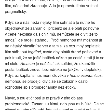
film, následně zkrachuje. A to je opravdu třeba vnímat
pragmaticky.
Když se u nás nedá nějaký film sehnat a je nutné ho
objednávat ze zahraničí, přičemž se ale platí poštovné
v ceně několika dalších filmů, nemůžete se divit, že to
mnozí lidé raději stáhnou. Proč nemohou mít možnost jít
na nějaký oficiální server a tam si za rozumný poplatek
film stáhnout
legálně
, místo aby platili drahé poštovné a
pak trnuli, že se ještě balíček někde po cestě ztratí (i to se
mi stalo,
Amazon
je naštěstí tak solidní, že okamžitě
poslal balíček znovu, bez nároku na jakýkoliv doplatek).
Když už kapitalismus mění člověka v
homo economicus
,
nemohou se prodejci divit, že se zákazník často
rozhoduje spíš prospěchářsky než eticky.
Navíc, s tou etičností je to právě v této oblasti
problematické. Zůstanu u filmů, neb jsou mi blízké. Dá se
citovat mnoho příkladů, kdy
takzvaná
autorská práva, tj.