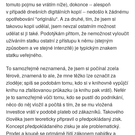
tomuto pojmu se vrátím níže), dokonce -- alespoň
v případě dnešních digitálních kopií -- nedošlo k žádnému
opotřebování "originálu". A za druhé, tím, že jsem si
takovou kopii udělal, jsem nevzal ostatním možnost
udělat si ji také. Podotýkám přitom, že nemožnost vyloučit
užíváním statku ostatní z přístupu k němu (stejným
způsobem a ve stejné intenzitě) je typickým znakem
statku veřejného.
To samozřejmě neznamená, že jsem si počínal zcela
férově, znamená to ale, že mne těžko lze označit za
zloděje; spíš se podobám tomu, kdo si v knihovně vypůjčí
knihu na zfalšovanou průkazku (a knihu pak vrátí). Nefér
je to samozřejmě vůči tomu, kdo se pustil do podnikání,
něco do něj vložil a počítá s tím, že se mu vložená
investice vrátí v podobě plateb od zákazníků. Takového
člověka jsem teoreticky připravil o předpokládaný zisk.
Koncept předpokládaného zisku je ale problematický.
Prodej a koupě se primárně řídí zákonem nabídky a