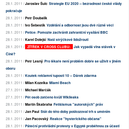
28.1. 2011 /
Jaroslav Šulc
Strategie EU 2020 -- bezradnost české vlády
pokračuje
28.1. 2011 /
Petr Ďoubalík
28.1. 2011 /
Ivo Šebestík
Vzdělání a odbornost jsou dvě různé věci
28.1. 2011 /
Petice: Pomozte zachránit zahraniční vysílání BBC
28.1. 2011 /
Karel Dolejší
Naši strýčkové lidožrouti
28.1. 2011 /
ZÍTŘEK V CROSS CLUBU:
Jak vypadá vlna stávek v
Číně?
28.1. 2011 /
Petr Lesný
Pro lékaře není problém dobře se uživit v jiném
oboru
28.1. 2011 /
Koutek reklamní tuposti 10 -- Dárek zdarma
28.1. 2011 /
Milan Kozelka
Miami Beach
27.1. 2011 /
Michael Marčák
27.1. 2011 /
Pět osob zatčeno kvůli Wikileaks
28.1. 2011 /
Martin Škabraha
Fetišismus "autorských" práv
28.1. 2011 /
Jan Paul
Stát do této doby poškozoval trh s uměním
28.1. 2011 /
Jan Pacovský
Reakce "hysterického občana"
28.1. 2011 /
Páteční protivládní protesty v Egyptě proběhnou za účasti