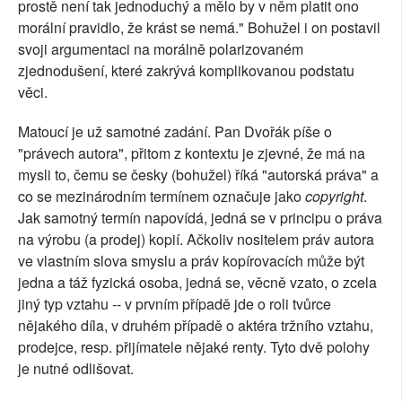
prostě není tak jednoduchý a mělo by v něm platit ono
morální pravidlo, že krást se nemá." Bohužel i on postavil
svoji argumentaci na morálně polarizovaném
zjednodušení, které zakrývá komplikovanou podstatu
věci.
Matoucí je už samotné zadání. Pan Dvořák píše o
"právech autora", přitom z kontextu je zjevné, že má na
mysli to, čemu se česky (bohužel) říká "autorská práva" a
co se mezinárodním termínem označuje jako
copyright
.
Jak samotný termín napovídá, jedná se v principu o práva
na výrobu (a prodej) kopií. Ačkoliv nositelem práv autora
ve vlastním slova smyslu a práv kopírovacích může být
jedna a táž fyzická osoba, jedná se, věcně vzato, o zcela
jiný typ vztahu -- v prvním případě jde o roli tvůrce
nějakého díla, v druhém případě o aktéra tržního vztahu,
prodejce, resp. přijímatele nějaké renty. Tyto dvě polohy
je nutné odlišovat.