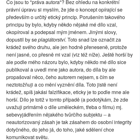
Co jsou to "práva autora"? Bez ohledu na konkrétní
právní úpravu si myslím, že jde o koncept opírající se
především o určitý etický princip. Porušením takového
principu by bylo, kdyby někdo nějaké mé dílo vzal,
okopíroval a podepsal mým jménem. Jinými slovy,
dopustil by se
plagiátorství
. Toto snad lze označit za
krádež svého druhu, ale jen hodně přeneseně, protože
není jasné, co přesně mi vzal (viz též níže). Ještě horší by
ale podle mého názoru bylo, kdyby někdo mé dílo sice
publikoval a uvedl mne jako autora, do díla by ale
propašoval něco, čeho autorem nejsem, s čím se
neztotožňuji a co mění vyznění díla. Toto jistě není
krádež, spíš jakási falzifikace, eticky je to podle mne ale
horší. Dílo je totiž v tomto případě (a podotýkám, že zde
uvažuji primárně o díle uměleckém, třeba o filmu) mj.
sebevyjádřením nějakého tvůrčího subjektu -- a
neautorizovaný zásah je tak zásahem do osobní integrity
dotyčného, do jeho já, do toho, jaké sdělení chce
komunikovat světu.