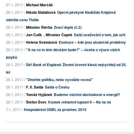
27.1. 2011 /
Michael Marčák
26.1. 2011 /
Nikola Slabáková
Operní pěvkyně Naděžda Kniplová
odmítla cenu Thálie
26.1. 2011 /
Miloslav Štěrba
Zvací dopis (č.2)
,
26.1. 2011 /
Jan Čulík
Miroslav Čapek
Další uvažování o tom, jak učit
26.1. 2011 /
Helena Svatošová
Exekuce -- kde jsou skutečné problémy
26.1. 2011 /
"A na co to těm děckám bude?" -- úvaha o výuce cizích
jazyků
26.1. 2011 /
Šéf
: Životní úroveň klesá nejrychleji od 20.
Bank of England
let
26.1. 2011 /
"Změňte politiku, nebo vyvoláte recesi"
26.1. 2011 /
F. X. Šalda
Šalda o Česku
26.1. 2011 /
Tomáš Hyjánek
Budeme všichni obchodovat s energií?
26.1. 2011 /
Štefan Švec
Koutek reklamní tuposti 9 -- Na na na
7.1. 2011 /
Hospodaření OSBL za prosinec 2010