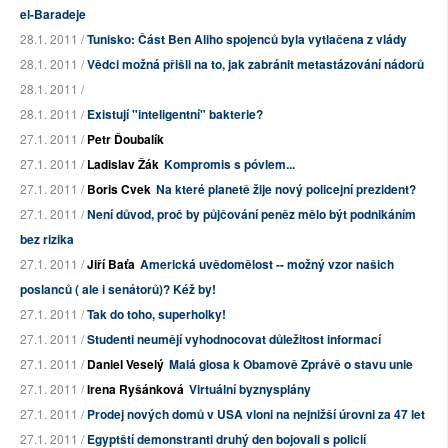
el-Baradeje
28.1. 2011 /
Tunisko: Část Ben Aliho spojenců byla vytlačena z vlády
28.1. 2011 /
Vědci možná přišli na to, jak zabránit metastázování nádorů
28.1. 2011 /
28.1. 2011 /
Existují "inteligentní" bakterie?
27.1. 2011 /
Petr Ďoubalík
27.1. 2011 /
Ladislav Žák
Kompromis s póvlem...
27.1. 2011 /
Boris Cvek
Na které planetě žije nový policejní prezident?
27.1. 2011 /
Není důvod, proč by půjčování peněz mělo být podnikáním
bez rizika
27.1. 2011 /
Jiří Baťa
Americká uvědomělost -- možný vzor našich
poslanců ( ale i senátorů)? Kéž by!
27.1. 2011 /
Tak do toho, superholky!
27.1. 2011 /
Studenti neumějí vyhodnocovat důležitost informací
27.1. 2011 /
Daniel Veselý
Malá glosa k Obamově Zprávě o stavu unie
27.1. 2011 /
Irena Ryšánková
Virtuální byznysplány
27.1. 2011 /
Prodej nových domů v USA vloni na nejnižší úrovni za 47 let
27.1. 2011 /
Egyptští demonstranti druhý den bojovali s policií