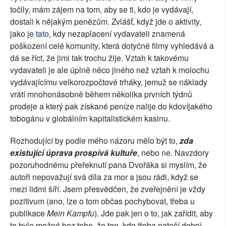
točily, mám zájem na tom, aby se ti, kdo je vydávají,
dostali k nějakým penězům. Zvlášť, když jde o aktivity,
jako je
tato
, kdy nezaplacení vydavateli znamená
poškození celé komunity, která dotyčné filmy vyhledává a
dá se říct, že jimi tak trochu žije. Vztah k takovému
vydavateli je ale úplně něco jiného než vztah k molochu
vydávajícímu velkorozpočtové trháky, jemuž se náklady
vrátí mnohonásobně během několika prvních týdnů
prodeje a který pak získané peníze nalije do kdovíjakého
tobogánu v globálním kapitalistickém kasinu.
Rozhodující by podle mého názoru mělo být to,
zda
existující úprava prospívá kultuře
, nebo ne. Navzdory
pozoruhodnému přeřeknutí pana Dvořáka si myslím, že
autoři nepovažují svá díla za mor a jsou rádi, když se
mezi lidmi šíří. Jsem přesvědčen, že zveřejnění je vždy
pozitivum (ano, lze o tom občas pochybovat, třeba u
publikace
Mein Kampfu
). Jde pak jen o to, jak zařídit, aby
to bylo možné bez toho, že ten, kdo třeba natočí dobrý