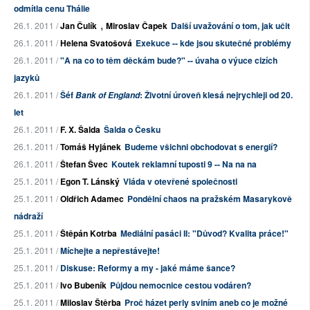
odmítla cenu Thálie
,
26.1. 2011 /
Jan Čulík
Miroslav Čapek
Další uvažování o tom, jak učit
26.1. 2011 /
Helena Svatošová
Exekuce -- kde jsou skutečné problémy
26.1. 2011 /
"A na co to těm děckám bude?" -- úvaha o výuce cizích
jazyků
26.1. 2011 /
Šéf
: Životní úroveň klesá nejrychleji od 20.
Bank of England
let
26.1. 2011 /
F. X. Šalda
Šalda o Česku
26.1. 2011 /
Tomáš Hyjánek
Budeme všichni obchodovat s energií?
26.1. 2011 /
Štefan Švec
Koutek reklamní tuposti 9 -- Na na na
25.1. 2011 /
Egon T. Lánský
Vláda v otevřené společnosti
25.1. 2011 /
Oldřich Adamec
Pondělní chaos na pražském Masarykově
nádraží
25.1. 2011 /
Štěpán Kotrba
Mediální pasáci II: "Důvod? Kvalita práce!"
25.1. 2011 /
Míchejte a nepřestávejte!
25.1. 2011 /
Diskuse: Reformy a my - jaké máme šance?
25.1. 2011 /
Ivo Bubeník
Půjdou nemocnice cestou vodáren?
25.1. 2011 /
Miloslav Štěrba
Proč házet perly sviním aneb co je možné