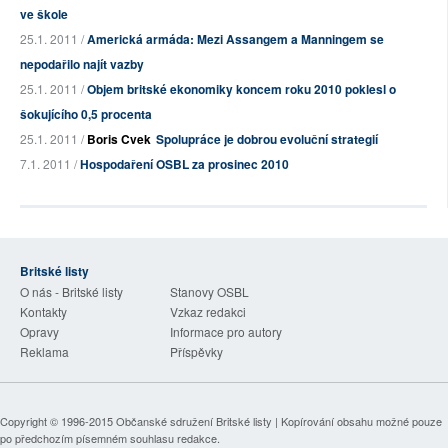
ve škole
25.1. 2011 /
Americká armáda: Mezi Assangem a Manningem se
nepodařilo najít vazby
25.1. 2011 /
Objem britské ekonomiky koncem roku 2010 poklesl o
šokujícího 0,5 procenta
25.1. 2011 /
Boris Cvek
Spolupráce je dobrou evoluční strategií
7.1. 2011 /
Hospodaření OSBL za prosinec 2010
Britské listy
O nás - Britské listy
Stanovy OSBL
Kontakty
Vzkaz redakci
Opravy
Informace pro autory
Reklama
Příspěvky
Copyright © 1996-2015
Občanské sdružení Britské listy
| Kopírování obsahu možné pouze
po předchozím písemném souhlasu redakce.