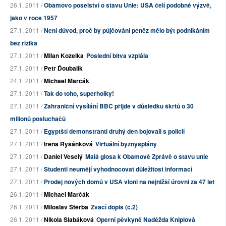
26.1. 2011 /
Obamovo poselství o stavu Unie: USA čelí podobné výzvě,
jako v roce 1957
27.1. 2011 /
Není důvod, proč by půjčování peněz mělo být podnikáním
bez rizika
27.1. 2011 /
Milan Kozelka
Poslední bitva vzplála
27.1. 2011 /
Petr Ďoubalík
24.1. 2011 /
Michael Marčák
27.1. 2011 /
Tak do toho, superholky!
27.1. 2011 /
Zahraniční vysílání BBC přijde v důsledku škrtů o 30
milionů posluchačů
27.1. 2011 /
Egyptští demonstranti druhý den bojovali s policií
27.1. 2011 /
Irena Ryšánková
Virtuální byznysplány
27.1. 2011 /
Daniel Veselý
Malá glosa k Obamově Zprávě o stavu unie
27.1. 2011 /
Studenti neumějí vyhodnocovat důležitost informací
27.1. 2011 /
Prodej nových domů v USA vloni na nejnižší úrovni za 47 let
26.1. 2011 /
Michael Marčák
26.1. 2011 /
Miloslav Štěrba
Zvací dopis (č.2)
26.1. 2011 /
Nikola Slabáková
Operní pěvkyně Naděžda Kniplová