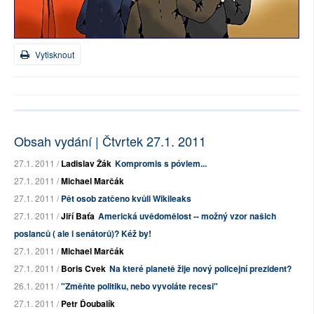
Vytisknout
Obsah vydání | Čtvrtek 27.1. 2011
27.1. 2011 /
Ladislav Žák
Kompromis s póvlem...
27.1. 2011 /
Michael Marčák
27.1. 2011 /
Pět osob zatčeno kvůli Wikileaks
27.1. 2011 /
Jiří Baťa
Americká uvědomělost -- možný vzor našich
poslanců ( ale i senátorů)? Kéž by!
27.1. 2011 /
Michael Marčák
27.1. 2011 /
Boris Cvek
Na které planetě žije nový policejní prezident?
26.1. 2011 /
"Změňte politiku, nebo vyvoláte recesi"
27.1. 2011 /
Petr Ďoubalík