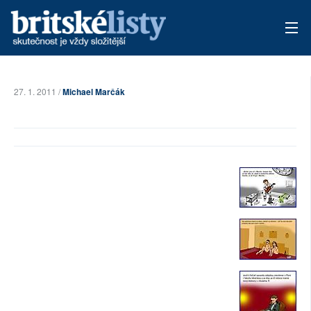
AKTUÁLNÍ VYDÁNÍ
27. 1. 2011 /
Michael Marčák
ARCHIV
TÉMATA
AUTOŘI
PŘÍSPĚVKY NA PROVOZ