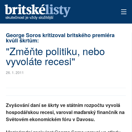
AKTUÁLNÍ VYDÁNÍ
George Soros kritizoval britského premiéra
kvůli škrtům:
ARCHIV
"Změňte politiku, nebo
vyvoláte recesi"
TÉMATA
AUTOŘI
26. 1. 2011
PŘÍSPĚVKY NA PROVOZ
Zvyšování daní se škrty ve státním rozpočtu vyvolá
hospodářskou recesi, varoval maďarský finančník na
Světovém ekonomickém fóru v Davosu.