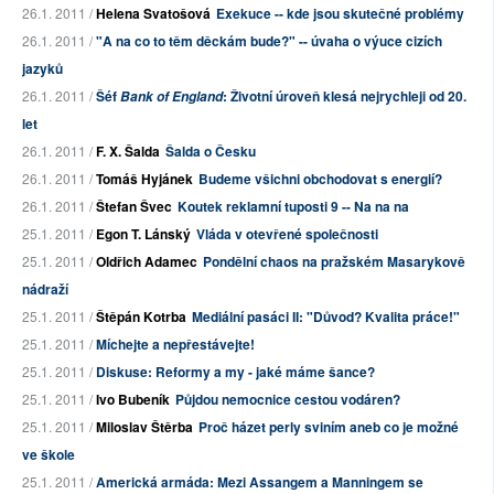
26.1. 2011 /
Helena Svatošová
Exekuce -- kde jsou skutečné problémy
26.1. 2011 /
"A na co to těm děckám bude?" -- úvaha o výuce cizích
jazyků
26.1. 2011 /
Šéf
: Životní úroveň klesá nejrychleji od 20.
Bank of England
let
26.1. 2011 /
F. X. Šalda
Šalda o Česku
26.1. 2011 /
Tomáš Hyjánek
Budeme všichni obchodovat s energií?
26.1. 2011 /
Štefan Švec
Koutek reklamní tuposti 9 -- Na na na
25.1. 2011 /
Egon T. Lánský
Vláda v otevřené společnosti
25.1. 2011 /
Oldřich Adamec
Pondělní chaos na pražském Masarykově
nádraží
25.1. 2011 /
Štěpán Kotrba
Mediální pasáci II: "Důvod? Kvalita práce!"
25.1. 2011 /
Míchejte a nepřestávejte!
25.1. 2011 /
Diskuse: Reformy a my - jaké máme šance?
25.1. 2011 /
Ivo Bubeník
Půjdou nemocnice cestou vodáren?
25.1. 2011 /
Miloslav Štěrba
Proč házet perly sviním aneb co je možné
ve škole
25.1. 2011 /
Americká armáda: Mezi Assangem a Manningem se