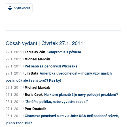
Vytisknout
Obsah vydání | Čtvrtek 27.1. 2011
27.1. 2011 /
Ladislav Žák
Kompromis s póvlem...
27.1. 2011 /
Michael Marčák
27.1. 2011 /
Pět osob zatčeno kvůli Wikileaks
27.1. 2011 /
Jiří Baťa
Americká uvědomělost -- možný vzor našich
poslanců ( ale i senátorů)? Kéž by!
27.1. 2011 /
Michael Marčák
27.1. 2011 /
Boris Cvek
Na které planetě žije nový policejní prezident?
26.1. 2011 /
"Změňte politiku, nebo vyvoláte recesi"
27.1. 2011 /
Petr Ďoubalík
26.1. 2011 /
Obamovo poselství o stavu Unie: USA čelí podobné výzvě,
jako v roce 1957