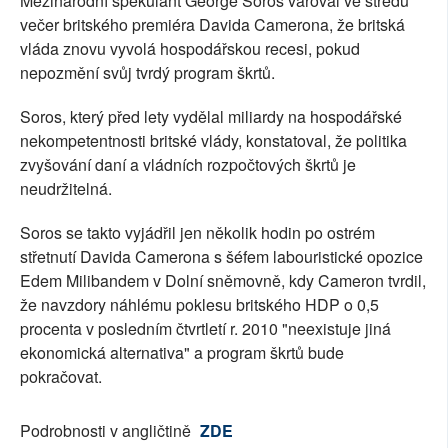
Mezinárodní spekulant George Soros varoval ve středu
večer britského premiéra Davida Camerona, že britská
vláda znovu vyvolá hospodářskou recesi, pokud
nepozmění svůj tvrdý program škrtů.
Soros, který před lety vydělal miliardy na hospodářské
nekompetentnosti britské vlády, konstatoval, že politika
zvyšování daní a vládních rozpočtových škrtů je
neudržitelná.
Soros se takto vyjádřil jen několik hodin po ostrém
střetnutí Davida Camerona s šéfem labouristické opozice
Edem Milibandem v Dolní sněmovně, kdy Cameron tvrdil,
že navzdory náhlému poklesu britského HDP o 0,5
procenta v posledním čtvrtletí r. 2010 "neexistuje jiná
ekonomická alternativa" a program škrtů bude
pokračovat.
Podrobnosti v angličtině
ZDE