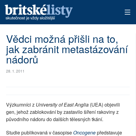
AKTUÁLNÍ VYDÁNÍ
Vědci možná přišli na to,
jak zabránit metastázování
ARCHIV
nádorů
TÉMATA
28. 1. 2011
AUTOŘI
PŘÍSPĚVKY NA PROVOZ
Výzkumníci z
University of East Anglia
(UEA) objevili
gen, jehož zablokování by zastavilo šíření rakoviny z
původního nádoru do dalších tělesných tkání.
Studie publikovaná v časopise
Oncogene
představuje