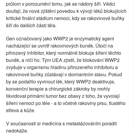
průlom v porozumění tomu, jak se nádory šíří. Vědci
doufají, že nová zjištění povedou k vývoji léků blokujících
kritické finální stádium nemoci, kdy se rakovinové buňky
šíří do dalších částí těla.
Gen označovaný jako WWP2 je enzymatický agent
nacházející se uvnitř rakovinových buněk. Útočí na
přirozený inhibitor, který normálně blokuje šíření těchto
buněk, a ničí ho. Tým UEA zjistil, že blokování WWP2
zvyšuje v organismu hladinu přirozeného inhibitoru a
rakovinové buňky zůstávají v dormantním stavu. Pokud
by se podařilo vyvinout lék, který WWP2 deaktivuje,
konvenční terapie a chirurgické zákroky by mohly
likvidovat primární tumor bez obavy z toho, že vyvolají
šíření nemoci po těle - a to včetně rakoviny prsu, tlustého
střeva a kůže.
V současnosti si medicína s metastázováním poradit
nedokáže.