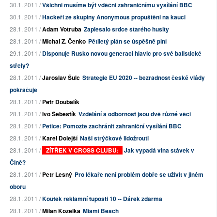
30.1. 2011 /
Všichni musíme být vděčni zahraničnímu vysílání BBC
30.1. 2011 /
Hackeři ze skupiny Anonymous propuštěni na kauci
28.1. 2011 /
Adam Votruba
Zaplesalo srdce starého husity
28.1. 2011 /
Michal Z. Čenko
Pětiletý plán se úspěšně plní
29.1. 2011 /
Disponuje Rusko novou generací hlavic pro své balistické
střely?
28.1. 2011 /
Jaroslav Šulc
Strategie EU 2020 -- bezradnost české vlády
pokračuje
28.1. 2011 /
Petr Ďoubalík
28.1. 2011 /
Ivo Šebestík
Vzdělání a odbornost jsou dvě různé věci
28.1. 2011 /
Petice: Pomozte zachránit zahraniční vysílání BBC
28.1. 2011 /
Karel Dolejší
Naši strýčkové lidožrouti
28.1. 2011 /
ZÍTŘEK V CROSS CLUBU:
Jak vypadá vlna stávek v
Číně?
28.1. 2011 /
Petr Lesný
Pro lékaře není problém dobře se uživit v jiném
oboru
28.1. 2011 /
Koutek reklamní tuposti 10 -- Dárek zdarma
28.1. 2011 /
Milan Kozelka
Miami Beach