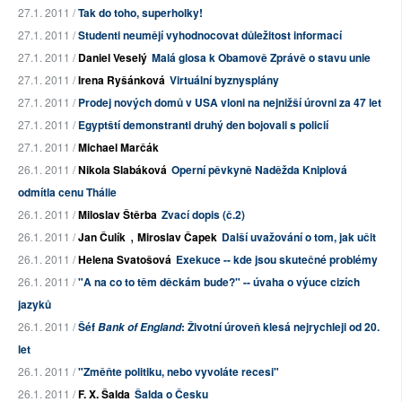
27.1. 2011 /
Tak do toho, superholky!
27.1. 2011 /
Studenti neumějí vyhodnocovat důležitost informací
27.1. 2011 /
Daniel Veselý
Malá glosa k Obamově Zprávě o stavu unie
27.1. 2011 /
Irena Ryšánková
Virtuální byznysplány
27.1. 2011 /
Prodej nových domů v USA vloni na nejnižší úrovni za 47 let
27.1. 2011 /
Egyptští demonstranti druhý den bojovali s policií
27.1. 2011 /
Michael Marčák
26.1. 2011 /
Nikola Slabáková
Operní pěvkyně Naděžda Kniplová
odmítla cenu Thálie
26.1. 2011 /
Miloslav Štěrba
Zvací dopis (č.2)
,
26.1. 2011 /
Jan Čulík
Miroslav Čapek
Další uvažování o tom, jak učit
26.1. 2011 /
Helena Svatošová
Exekuce -- kde jsou skutečné problémy
26.1. 2011 /
"A na co to těm děckám bude?" -- úvaha o výuce cizích
jazyků
26.1. 2011 /
Šéf
: Životní úroveň klesá nejrychleji od 20.
Bank of England
let
26.1. 2011 /
"Změňte politiku, nebo vyvoláte recesi"
26.1. 2011 /
F. X. Šalda
Šalda o Česku