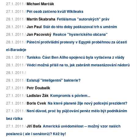
27.1. 2011 /
Michael Marčák
27.1. 2011 /
Pět osob zatčeno kvůli Wikileaks
28.1. 2011 /
Martin Škabraha
Fetišismus "autorských" práv
28.1. 2011 /
Jan Paul
Stát do této doby poškozoval trh s uměním
28.1. 2011 /
Jan Pacovský
Reakce "hysterického občana"
28.1. 2011 /
Páteční protivládní protesty v Egyptě proběhnou za účasti
el-Baradeje
28.1. 2011 /
Tunisko: Část Ben Aliho spojenců byla vytlačena z vlády
28.1. 2011 /
Vědci možná přišli na to, jak zabránit metastázování nádorů
28.1. 2011 /
28.1. 2011 /
Existují "inteligentní" bakterie?
27.1. 2011 /
Petr Ďoubalík
27.1. 2011 /
Ladislav Žák
Kompromis s póvlem...
27.1. 2011 /
Boris Cvek
Na které planetě žije nový policejní prezident?
27.1. 2011 /
Není důvod, proč by půjčování peněz mělo být podnikáním
bez rizika
27.1. 2011 /
Jiří Baťa
Americká uvědomělost -- možný vzor našich
poslanců ( ale i senátorů)? Kéž by!