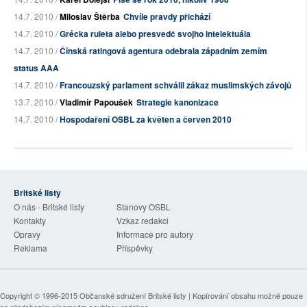
14.7. 2010 /
Miloslav Štěrba
Chvíle pravdy přichází
14.7. 2010 /
Grécka ruleta alebo presvedč svojho intelektuála
14.7. 2010 /
Čínská ratingová agentura odebrala západním zemím
status AAA
14.7. 2010 /
Francouzský parlament schválil zákaz muslimských závojů
13.7. 2010 /
Vladimír Papoušek
Strategie kanonizace
14.7. 2010 /
Hospodaření OSBL za květen a červen 2010
Britské listy
O nás - Britské listy
Stanovy OSBL
Kontakty
Vzkaz redakci
Opravy
Informace pro autory
Reklama
Příspěvky
Copyright © 1996-2015
Občanské sdružení Britské listy
| Kopírování obsahu možné pouze