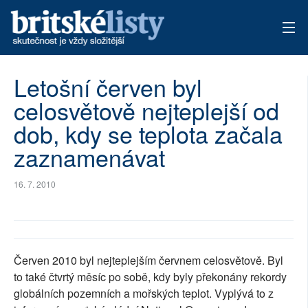
AKTUÁLNÍ VYDÁNÍ
Letošní červen byl
celosvětově nejteplejší od
ARCHIV
dob, kdy se teplota začala
TÉMATA
zaznamenávat
AUTOŘI
16. 7. 2010
PŘÍSPĚVKY NA PROVOZ
Červen 2010 byl nejteplejším červnem celosvětově. Byl
to také čtvrtý měsíc po sobě, kdy byly překonány rekordy
globálních pozemních a mořských teplot. Vyplývá to z