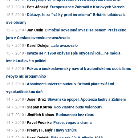
15.7. 2010 /
Petr Jánský
Europoslanec Zahradil v Karlových Varech
15.7. 2010 /
Důkazy, že za "války proti terorismu" Británie utlačovala
své občany
15.7. 2010 /
Jan Čulík
O možné sovětské invazi se během Pražského
jara v Československu neuvažovalo
15.7. 2010 /
Karel Dolejší
...ale uvažovalo
15.7. 2010 /
Invaze se r. 1968 obávali spíš obyčejní lidé... ne média,
intelektuálové a politici
15.7. 2010 /
Pokus o československý návrat k autentickému socialismu
nebylo nic arogantního
15.7. 2010 /
Absolventi univerzit budou v Británii platit zvláštní
vysokoškolskou daň
14.7. 2010 /
Josef Brož
Slovanská epopej, Apoteóza lásky a Zatmění
14.7. 2010 /
Štěpán Kotrba
Kdo vlastně bude vládnout?
14.7. 2010 /
Jindřich Kalous
Budoucnost bez růstu
14.7. 2010 /
Pavel Pečínka
Práce, vegáč a drama
14.7. 2010 /
Přemysl Janýr
Hlavy vzhůru
14.7. 2010 /
Karel Dolejší
Píše se rok 2010, nikoliv 1968