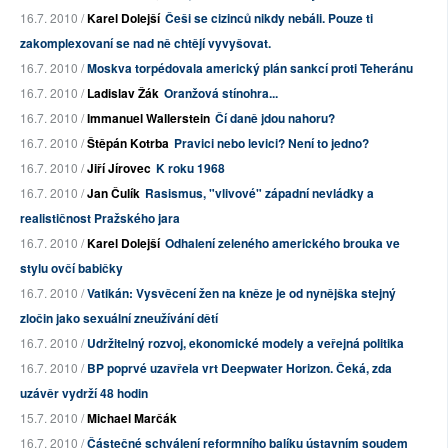
16.7. 2010 /
Karel Dolejší
Češi se cizinců nikdy nebáli. Pouze ti
zakomplexovaní se nad ně chtějí vyvyšovat.
16.7. 2010 /
Moskva torpédovala americký plán sankcí proti Teheránu
16.7. 2010 /
Ladislav Žák
Oranžová stínohra...
16.7. 2010 /
Immanuel Wallerstein
Čí daně jdou nahoru?
16.7. 2010 /
Štěpán Kotrba
Pravici nebo levici? Není to jedno?
16.7. 2010 /
Jiří Jírovec
K roku 1968
16.7. 2010 /
Jan Čulík
Rasismus, "vlivové" západní nevládky a
realističnost Pražského jara
16.7. 2010 /
Karel Dolejší
Odhalení zeleného amerického brouka ve
stylu ovčí babičky
16.7. 2010 /
Vatikán: Vysvěcení žen na kněze je od nynějška stejný
zločin jako sexuální zneužívání dětí
16.7. 2010 /
Udržitelný rozvoj, ekonomické modely a veřejná politika
16.7. 2010 /
BP poprvé uzavřela vrt Deepwater Horizon. Čeká, zda
uzávěr vydrží 48 hodin
15.7. 2010 /
Michael Marčák
16.7. 2010 /
Částečné schválení reformního balíku ústavním soudem