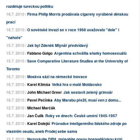
rozděluje tureckou politiku
16.7. 2010 /
Firma Philip Morris prodávala cigarety vyráběné dětskou
prací
16.7. 2010 /
O sovětské invazi se v roce 1968 uvažovalo "dole" i
"nahoře"
15.7. 2010 /
Jak byl Zdeněk Mlynář předvídavý
15.7. 2010 /
Fabiano Golgo
Argentina schválila sňatky homosexuálů
15.7. 2010 /
Save Comparative Literature Studies at the University of
Toronto
16.7. 2010 /
Moskva sází na německé inovace
16.7. 2010 /
Karel Klimša
Velká hra o malé Moldavsko
16.7. 2010 /
John Michael Greer
Jak sestavit zelený grimoár
16.7. 2010 /
Pavel Pečínka
Aby Marabu přežil, musí ven z domu...
12.7. 2010 /
Michael Marčák
15.7. 2010 /
Jan Čulík
Roky ve dnech: České umění 1945-1957
15.7. 2010 /
Karel Dolejší
Průvodce inteligentního lidského zdroje po
vlastním osudu, aneb Prodej sebe sama
15.7. 2010 /
Nezvyšujte DPH, způsobíte novou hospodářskou krizi