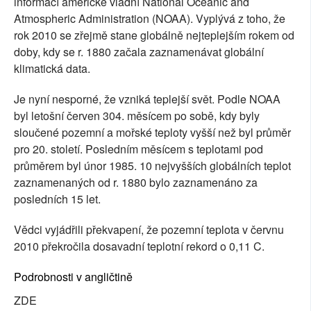
informací americké vládní National Oceanic and
Atmospheric Administration (NOAA). Vyplývá z toho, že
rok 2010 se zřejmě stane globálně nejteplejším rokem od
doby, kdy se r. 1880 začala zaznamenávat globální
klimatická data.
Je nyní nesporné, že vzniká teplejší svět. Podle NOAA
byl letošní červen 304. měsícem po sobě, kdy byly
sloučené pozemní a mořské teploty vyšší než byl průměr
pro 20. století. Posledním měsícem s teplotami pod
průměrem byl únor 1985. 10 nejvyšších globálních teplot
zaznamenaných od r. 1880 bylo zaznamenáno za
posledních 15 let.
Vědci vyjádřili překvapení, že pozemní teplota v červnu
2010 překročila dosavadní teplotní rekord o 0,11 C.
Podrobnosti v angličtině
ZDE