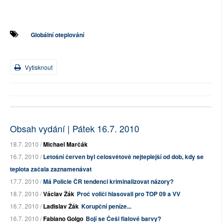
Globální oteplování
Vytisknout
Obsah vydání | Pátek 16.7. 2010
18.7. 2010 /
Michael Marčák
16.7. 2010 /
Letošní červen byl celosvětově nejteplejší od dob, kdy se
teplota začala zaznamenávat
17.7. 2010 /
Má Policie ČR tendenci kriminalizovat názory?
18.7. 2010 /
Václav Žák
Proč voliči hlasovali pro TOP 09 a VV
16.7. 2010 /
Ladislav Žák
Korupční peníze...
16.7. 2010 /
Fabiano Golgo
Bojí se Češi fialové barvy?