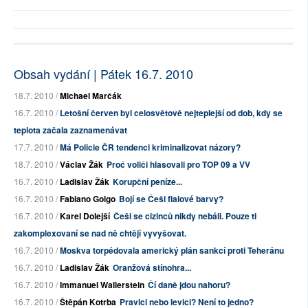
Obsah vydání | Pátek 16.7. 2010
18.7. 2010 /
Michael Marčák
16.7. 2010 /
Letošní červen byl celosvětově nejteplejší od dob, kdy se
teplota začala zaznamenávat
17.7. 2010 /
Má Policie ČR tendenci kriminalizovat názory?
18.7. 2010 /
Václav Žák
Proč voliči hlasovali pro TOP 09 a VV
16.7. 2010 /
Ladislav Žák
Korupční peníze...
16.7. 2010 /
Fabiano Golgo
Bojí se Češi fialové barvy?
16.7. 2010 /
Karel Dolejší
Češi se cizinců nikdy nebáli. Pouze ti
zakomplexovaní se nad ně chtějí vyvyšovat.
16.7. 2010 /
Moskva torpédovala americký plán sankcí proti Teheránu
16.7. 2010 /
Ladislav Žák
Oranžová stínohra...
16.7. 2010 /
Immanuel Wallerstein
Čí daně jdou nahoru?
16.7. 2010 /
Štěpán Kotrba
Pravici nebo levici? Není to jedno?