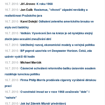
16.7. 2010 /
Jiří Jírovec
K roku 1968
16.7. 2010 /
Jan Čulík
Rasismus, "vlivové" západní nevládky a
realističnost Pražského jara
16.7. 2010 /
Karel Dolejší
Odhalení zeleného amerického brouka ve
stylu ovčí babičky
16.7. 2010 /
Vatikán: Vysvěcení žen na kněze je od nynějška stejný
zločin jako sexuální zneužívání dětí
16.7. 2010 /
Udržitelný rozvoj, ekonomické modely a veřejná politika
16.7. 2010 /
BP poprvé uzavřela vrt Deepwater Horizon. Čeká, zda
uzávěr vydrží 48 hodin
15.7. 2010 /
Michael Marčák
16.7. 2010 /
Částečné schválení reformního balíku ústavním soudem
rozděluje tureckou politiku
16.7. 2010 /
Firma Philip Morris prodávala cigarety vyráběné dětskou
prací
16.7. 2010 /
O sovětské invazi se v roce 1968 uvažovalo "dole" i
"nahoře"
15.7. 2010 /
Jak byl Zdeněk Mlynář předvídavý