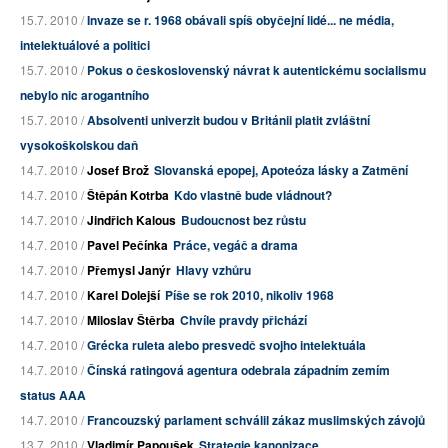
15.7. 2010 /
Invaze se r. 1968 obávali spíš obyčejní lidé... ne média,
intelektuálové a politici
15.7. 2010 /
Pokus o československý návrat k autentickému socialismu
nebylo nic arogantního
15.7. 2010 /
Absolventi univerzit budou v Británii platit zvláštní
vysokoškolskou daň
14.7. 2010 /
Josef Brož
Slovanská epopej, Apoteóza lásky a Zatmění
14.7. 2010 /
Štěpán Kotrba
Kdo vlastně bude vládnout?
14.7. 2010 /
Jindřich Kalous
Budoucnost bez růstu
14.7. 2010 /
Pavel Pečínka
Práce, vegáč a drama
14.7. 2010 /
Přemysl Janýr
Hlavy vzhůru
14.7. 2010 /
Karel Dolejší
Píše se rok 2010, nikoliv 1968
14.7. 2010 /
Miloslav Štěrba
Chvíle pravdy přichází
14.7. 2010 /
Grécka ruleta alebo presvedč svojho intelektuála
14.7. 2010 /
Čínská ratingová agentura odebrala západním zemím
status AAA
14.7. 2010 /
Francouzský parlament schválil zákaz muslimských závojů
13.7. 2010 /
Vladimír Papoušek
Strategie kanonizace