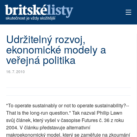
AKTUÁLNÍ VYDÁNÍ
Udržitelný rozvoj,
ekonomické modely a
ARCHIV
veřejná politika
TÉMATA
16. 7. 2010
AUTOŘI
PŘÍSPĚVKY NA PROVOZ
"To operate sustainably or not to operate sustainability?--
That is the long-run question." Tak nazval Philip Lawn
svůj článek, který vyšel v časopise Futures č. 36 z roku
2004. V článku představuje alternativní
makroekonomický model, který se zaměřuje na zkoumání