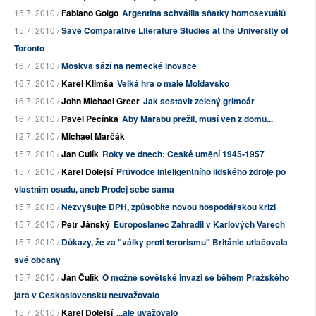
15.7. 2010 /
Fabiano Golgo
Argentina schválila sňatky homosexuálů
15.7. 2010 /
Save Comparative Literature Studies at the University of
Toronto
16.7. 2010 /
Moskva sází na německé inovace
16.7. 2010 /
Karel Klimša
Velká hra o malé Moldavsko
16.7. 2010 /
John Michael Greer
Jak sestavit zelený grimoár
16.7. 2010 /
Pavel Pečínka
Aby Marabu přežil, musí ven z domu...
12.7. 2010 /
Michael Marčák
15.7. 2010 /
Jan Čulík
Roky ve dnech: České umění 1945-1957
15.7. 2010 /
Karel Dolejší
Průvodce inteligentního lidského zdroje po
vlastním osudu, aneb Prodej sebe sama
15.7. 2010 /
Nezvyšujte DPH, způsobíte novou hospodářskou krizi
15.7. 2010 /
Petr Jánský
Europoslanec Zahradil v Karlových Varech
15.7. 2010 /
Důkazy, že za "války proti terorismu" Británie utlačovala
své občany
15.7. 2010 /
Jan Čulík
O možné sovětské invazi se během Pražského
jara v Československu neuvažovalo
15.7. 2010 /
Karel Dolejší
...ale uvažovalo