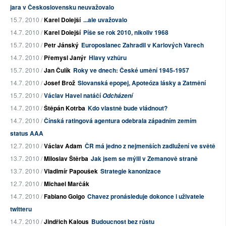
jara v Československu neuvažovalo
15.7. 2010 /
Karel Dolejší
...ale uvažovalo
14.7. 2010 /
Karel Dolejší
Píše se rok 2010, nikoliv 1968
15.7. 2010 /
Petr Jánský
Europoslanec Zahradil v Karlových Varech
14.7. 2010 /
Přemysl Janýr
Hlavy vzhůru
15.7. 2010 /
Jan Čulík
Roky ve dnech: České umění 1945-1957
14.7. 2010 /
Josef Brož
Slovanská epopej, Apoteóza lásky a Zatmění
15.7. 2010 /
Václav Havel natáčí
Odcházení
14.7. 2010 /
Štěpán Kotrba
Kdo vlastně bude vládnout?
14.7. 2010 /
Čínská ratingová agentura odebrala západním zemím
status AAA
12.7. 2010 /
Václav Adam
ČR má jedno z nejmenších zadlužení ve světě
13.7. 2010 /
Miloslav Štěrba
Jak jsem se mýlil v Zemanově straně
13.7. 2010 /
Vladimír Papoušek
Strategie kanonizace
12.7. 2010 /
Michael Marčák
14.7. 2010 /
Fabiano Golgo
Chavez pronásleduje dokonce i uživatele
twitteru
14.7. 2010 /
Jindřich Kalous
Budoucnost bez růstu