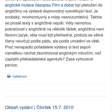
anglická mutace časopisu
Film a doba
) byl přeložen do
angličtiny na výstavě doprovodný vysvětlující text. Je
snobský, mnohomluvný a místy nesrozumitelný. Takhle
se prostě texty v angličtině nepíší. Věty nemohou
pokračovat v angličtině na několik řádek; angličtina není
flexivní jazyk, věta musí být přehledná, protože se větné
členy neurčují podle pádu, ale podle umístění ve větě.
Proč nenapadlo pořadatele výstavy si text aspoň
namátkou nechat zkontrolovat anglickým mluvčím, než
zaplatili překladatelské agentuře? Zase vyhozené
peníze.
Vytisknout
Obsah vydání | Čtvrtek 15.7. 2010