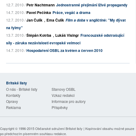
12.7. 2010 /
Petr Nachtmann
Jednostranné přejímání lživé propagandy
14.7. 2010 /
Pavel Pečínka
Práce, vegáč a drama
,
12.7. 2010 /
Jan Čulík
Ema Čulík
v angličtině: "My ďývat
Film a doba
na fylmy"
,
13.7. 2010 /
Štěpán Kotrba
Lukáš Visingr
Francouzské odstrašující
síly - záruka nezávislosti evropské velmoci
14.7. 2010 /
Hospodaření OSBL za květen a červen 2010
Britské listy
O nás - Britské listy
Stanovy OSBL
Kontakty
Vzkaz redakci
Opravy
Informace pro autory
Reklama
Příspěvky
Copyright © 1996-2015
Občanské sdružení Britské listy
| Kopírování obsahu možné pouze
po předchozím písemném souhlasu redakce.