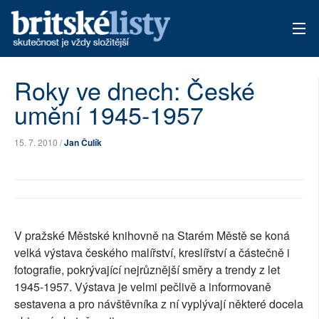
AKTUÁLNÍ VYDÁNÍ
Roky ve dnech: České
umění 1945-1957
ARCHIV
TÉMATA
15. 7. 2010 /
Jan Čulík
AUTOŘI
PŘÍSPĚVKY NA PROVOZ
V pražské Městské knihovně na Starém Městě se koná
velká výstava českého malířství, kreslířství a částečně i
fotografie, pokrývající nejrůznější směry a trendy z let
1945-1957. Výstava je velmi pečlivě a informovaně
sestavena a pro návštěvníka z ní vyplývají některé docela