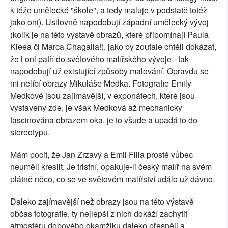
k téže umělecké "škole", a tedy maluje v podstatě totéž
jako oni). Usilovně napodobují západní umělecký vývoj
(kolik je na této výstavě obrazů, které připomínají Paula
Kleea či Marca Chagalla!), jako by zoufale chtěli dokázat,
že i oni patří do světového malířského vývoje - tak
napodobují už existující způsoby malování. Opravdu se
mi nelíbí obrazy Mikuláše Medka. Fotografie Emily
Medkové jsou zajímavější, v exponátech, které jsou
vystaveny zde, je však Medková až mechanicky
fascinována obrazem oka, je to všude a upadá to do
stereotypu.
Mám pocit, že Jan Zrzavý a Emil Filla prostě vůbec
neuměli kreslit. Je tristní, opakuje-li český malíř na svém
plátně něco, co se ve světovém malířství událo už dávno.
Daleko zajímavější než obrazy jsou na této výstavě
občas fotografie, ty nejlepší z nich dokáží zachytit
atmosféru dobového okamžiku daleko přesněji a