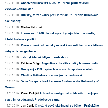
15.7. 2010 /
Absolventi univerzit budou v Británii platit zvláštní
vysokoškolskou daň
15.7. 2010 /
Důkazy, že za "války proti terorismu" Británie utlačovala
své občany
15.7. 2010 /
Michael Marčák
15.7. 2010 /
Invaze se r. 1968 obávali spíš obyčejní lidé... ne média,
intelektuálové a politici
15.7. 2010 /
Pokus o československý návrat k autentickému socialismu
nebylo nic arogantního
15.7. 2010 /
Jak byl Zdeněk Mlynář předvídavý
15.7. 2010 /
Fabiano Golgo
Argentina schválila sňatky homosexuálů
15.7. 2010 /
Nezvyšujte DPH, způsobíte novou hospodářskou krizi
15.7. 2010 /
Čtvrtina Britů dnes pracuje jen na část úvazku
15.7. 2010 /
Save Comparative Literature Studies at the University of
Toronto
15.7. 2010 /
Karel Dolejší
Průvodce inteligentního lidského zdroje po
vlastním osudu, aneb Prodej sebe sama
15.7. 2010 /
Jan Čulík
O možné sovětské invazi se během Pražského