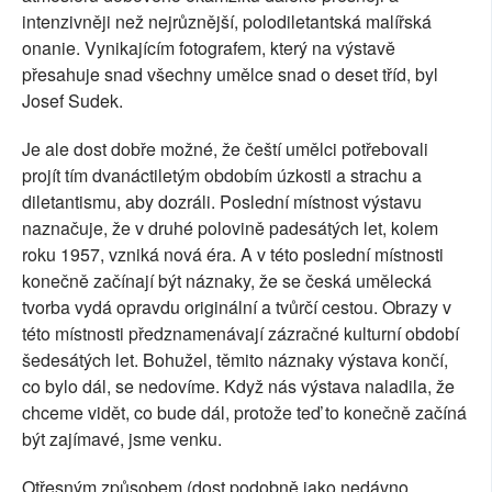
intenzivněji než nejrůznější, polodiletantská malířská
onanie. Vynikajícím fotografem, který na výstavě
přesahuje snad všechny umělce snad o deset tříd, byl
Josef Sudek.
Je ale dost dobře možné, že čeští umělci potřebovali
projít tím dvanáctiletým obdobím úzkosti a strachu a
diletantismu, aby dozráli. Poslední místnost výstavu
naznačuje, že v druhé polovině padesátých let, kolem
roku 1957, vzniká nová éra. A v této poslední místnosti
konečně začínají být náznaky, že se česká umělecká
tvorba vydá opravdu originální a tvůrčí cestou. Obrazy v
této místnosti předznamenávají zázračné kulturní období
šedesátých let. Bohužel, těmito náznaky výstava končí,
co bylo dál, se nedovíme. Když nás výstava naladila, že
chceme vidět, co bude dál, protože teď to konečně začíná
být zajímavé, jsme venku.
Otřesným způsobem (dost podobně jako nedávno