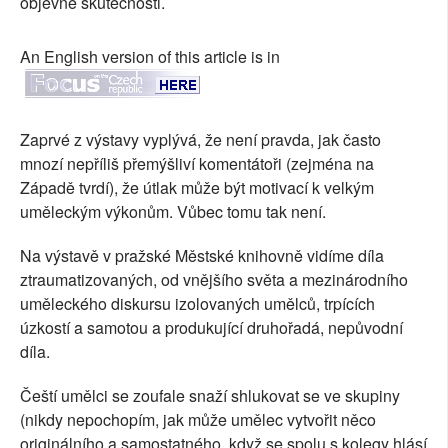
objevné skutečnosti.
An English version of this article is in
Zaprvé z výstavy vyplývá, že není pravda, jak často
mnozí nepříliš přemýšliví komentátoři (zejména na
Západě tvrdí), že útlak může být motivací k velkým
uměleckým výkonům. Vůbec tomu tak není.
Na výstavě v pražské Městské knihovně vidíme díla
ztraumatizovaných, od vnějšího světa a mezinárodního
uměleckého diskursu izolovaných umělců, trpících
úzkostí a samotou a produkující druhořadá, nepůvodní
díla.
Čeští umělci se zoufale snaží shlukovat se ve skupiny
(nikdy nepochopím, jak může umělec vytvořit něco
originálního a samostatného, když se spolu s kolegy hlásí