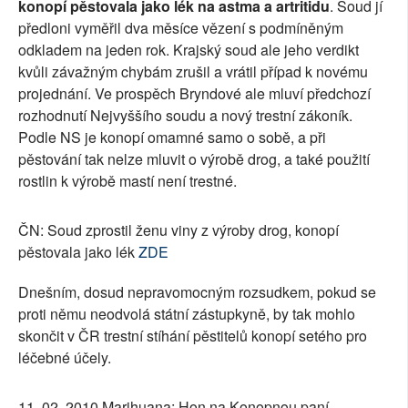
konopí pěstovala jako lék na astma a artritidu
. Soud jí
předloni vyměřil dva měsíce vězení s podmíněným
odkladem na jeden rok. Krajský soud ale jeho verdikt
kvůli závažným chybám zrušil a vrátil případ k novému
projednání. Ve prospěch Bryndové ale mluví předchozí
rozhodnutí Nejvyššího soudu a nový trestní zákoník.
Podle NS je konopí omamné samo o sobě, a při
pěstování tak nelze mluvit o výrobě drog, a také použití
rostlin k výrobě mastí není trestné.
ČN: Soud zprostil ženu viny z výroby drog, konopí
pěstovala jako lék
ZDE
Dnešním, dosud nepravomocným rozsudkem, pokud se
proti němu neodvolá státní zástupkyně, by tak mohlo
skončit v ČR trestní stíhání pěstitelů konopí setého pro
léčebné účely.
11. 02. 2010 Marihuana: Hon na Konopnou paní