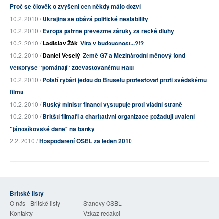
Proč se člověk o zvýšení cen někdy málo dozví
10.2. 2010 /
Ukrajina se obává politické nestability
10.2. 2010 /
Evropa patrně převezme záruky za řecké dluhy
10.2. 2010 /
Ladislav Žák
Víra v budoucnost...?!?
10.2. 2010 /
Daniel Veselý
Země G7 a Mezinárodní měnový fond
velkoryse "pomáhají" zdevastovanému Haiti
10.2. 2010 /
Polští rybáři jedou do Bruselu protestovat proti švédskému
filmu
10.2. 2010 /
Ruský ministr financí vystupuje proti vládní straně
10.2. 2010 /
Britští filmaři a charitativní organizace požadují uvalení
"jánošíkovské daně" na banky
2.2. 2010 /
Hospodaření OSBL za leden 2010
Britské listy
O nás - Britské listy
Stanovy OSBL
Kontakty
Vzkaz redakci