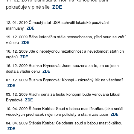
pokračuje v plné síle
ZDE
12. 01. 2010 Čtrnáctý stát USA schválil lékařské používání
marihuany
ZDE
19. 12. 2009 Bába kořenářka stále neosvobozena, před soud se vrátí
v únoru
ZDE
16. 12. 2009 Jde o nebetyčnou nezákonnost a nevědomost státních
orgánů
ZDE
16. 12. 2009 Bushka Bryndová: Jsem souzena za to, za co jsem
dostala vládní cenu
ZDE
07. 12. 2009 Bushka Bryndová: Konopí - zázračný lék na všechno?
ZDE
03. 12. 2009 Vládní cena za léčbu konopím bude věnována Libuši
Bryndové
ZDE
10. 04. 2009 Štěpán Kotrba: Soud s babou mastičkářkou jako seriál
vědeckých přednášek nejen pro policisty a státní zástupce
ZDE
04. 04. 2009 Štěpán Kotrba: Celodenní soud s babou mastičkářkou
ZDE