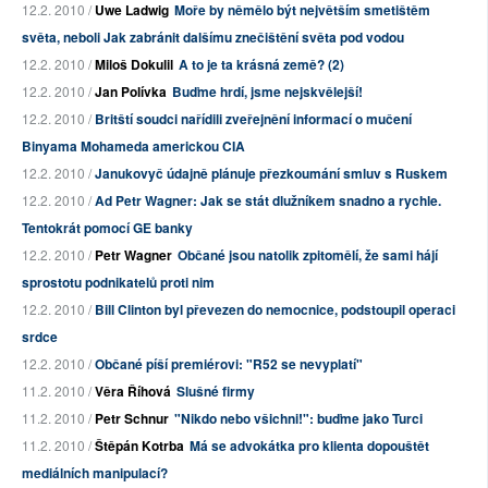
12.2. 2010 /
Uwe Ladwig
Moře by němělo být největším smetištěm
světa, neboli Jak zabránit dalšímu znečištění světa pod vodou
12.2. 2010 /
Miloš Dokulil
A to je ta krásná země? (2)
12.2. 2010 /
Jan Polívka
Buďme hrdí, jsme nejskvělejší!
12.2. 2010 /
Britští soudci nařídili zveřejnění informací o mučení
Binyama Mohameda americkou CIA
12.2. 2010 /
Janukovyč údajně plánuje přezkoumání smluv s Ruskem
12.2. 2010 /
Ad Petr Wagner: Jak se stát dlužníkem snadno a rychle.
Tentokrát pomocí GE banky
12.2. 2010 /
Petr Wagner
Občané jsou natolik zpitomělí, že sami hájí
sprostotu podnikatelů proti nim
12.2. 2010 /
Bill Clinton byl převezen do nemocnice, podstoupil operaci
srdce
12.2. 2010 /
Občané píší premiérovi: "R52 se nevyplatí"
11.2. 2010 /
Věra Říhová
Slušné firmy
11.2. 2010 /
Petr Schnur
"Nikdo nebo všichni!": buďme jako Turci
11.2. 2010 /
Štěpán Kotrba
Má se advokátka pro klienta dopouštět
mediálních manipulací?