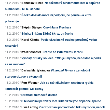
11.2. 2010 /
Bohuslav Binka
Náboženský fundamentalista a odpůrce
humanismu M. K. Gándhí
11.2. 2010 /
Řecko dostalo morální podporu, ne peníze - a krize
pokračuje
11.2. 2010 /
Štěpán Steiger
Omyl Jana Fischera
11.2. 2010 /
Stiglitz Britům: Žádné škrty, utrácejte
11.2. 2010 /
Karel Klimša
Podle ukrajinské tradice poražený volbu
neuznává
11.2. 2010 /
Ivo Krieshofer
Braňte se zvukovému teroru!
11.2. 2010 /
Vysoký britský soudce: "MI5 je úhybná, nečestná a podílí
se na mučení"
11.2. 2010 /
Darina Martykánová
a xenofobni
Financial Times
stereotypizace v ekonomii
11.2. 2010 /
Petr Wagner
Jak se stát dlužníkem snadno a rychle.
Tentokrát pomocí GE banky
10.2. 2010 /
Stratfor: Německé dilema
10.2. 2010 /
S budoucími penzisty to v Británii zřejmě dopadne špatně
10.2. 2010 /
Uwe Ladwig
O rozpoznání podvodného triku výrobců, neboli