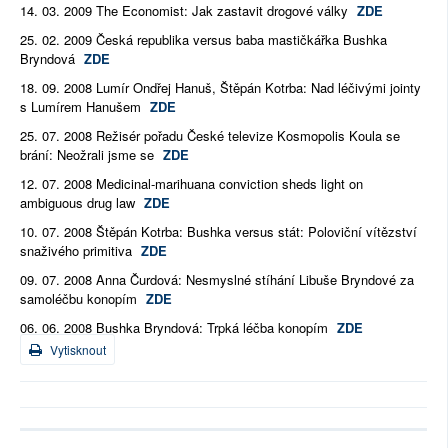
14. 03. 2009 The Economist: Jak zastavit drogové války
ZDE
25. 02. 2009 Česká republika versus baba mastičkářka Bushka
Bryndová
ZDE
18. 09. 2008 Lumír Ondřej Hanuš, Štěpán Kotrba: Nad léčivými jointy
s Lumírem Hanušem
ZDE
25. 07. 2008 Režisér pořadu České televize Kosmopolis Koula se
brání: Neožrali jsme se
ZDE
12. 07. 2008 Medicinal-marihuana conviction sheds light on
ambiguous drug law
ZDE
10. 07. 2008 Štěpán Kotrba: Bushka versus stát: Poloviční vítězství
snaživého primitiva
ZDE
09. 07. 2008 Anna Čurdová: Nesmyslné stíhání Libuše Bryndové za
samoléčbu konopím
ZDE
06. 06. 2008 Bushka Bryndová: Trpká léčba konopím
ZDE
Vytisknout