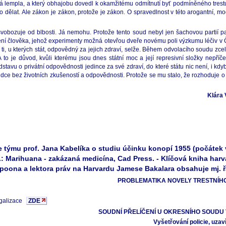
lá lempla, a který obhajobu dovedl k okamžitému odmítnutí byť podmíněného trestu
co dělat. Ale zákon je zákon, protože je zákon. O spravedlnost v této arogantní, 
svobozuje od blbosti. Já nemohu. Protože tento soud nebyl jen šachovou partií pa
ní člověka, jehož experimenty možná otevřou dveře novému poli výzkumu léčiv v Če
ti, u kterých stát, odpovědný za jejich zdraví, selže. Během odvolacího soudu zcela
A to je důvod, kvůli kterému jsou dnes státní moc a její represivní složky nepříče
stavu o privátní odpovědnosti jedince za své zdraví, do které státu nic není, i kdy
dce bez životních zkušeností a odpovědnosti. Protože se mu stalo, že rozhoduje o 
Klára
 týmu prof. Jana Kabelíka o studiu účinku konopí 1955 (počáte
J.: Marihuana - zakázaná medicína, Cad Press. - Klíčová kniha ha
poona a lektora práv na Harvardu Jamese Bakalara obsahuje mj. 
PROBLEMATIKA NOVELY TRESTNÍH
egalizace
ZDE
SOUDNÍ PŘELÍČENÍ U OKRESNÍHO SOUDU V
Vyšetřování policie, uza