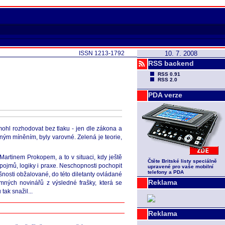
ISSN 1213-1792
10. 7. 2008
RSS backend
RSS 0.91
RSS 2.0
PDA verze
ohl rozhodovat bez tlaku - jen dle zákona a
ným míněním, byly varovné. Zelená je teorie,
rtinem Prokopem, a to v situaci, kdy ještě
Čtěte Britské listy speciálně
pojmů, logiky i praxe. Neschopnosti pochopit
upravené pro vaše mobilní
telefony a PDA
išnosti obžalované, do této diletanty ovládané
Reklama
mných novinářů z výsledné frašky, která se
tak snažil...
Reklama