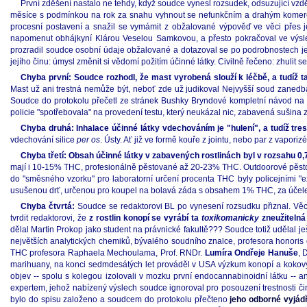
První zděšení nastalo ne tehdy, když soudce vynesl rozsudek, odsuzující 
měsíce s podmínkou na rok za snahu vyhnout se nefunkčním a drahým komerčn
procesní postavení a snažil se vymámit z obžalované výpověď ve věci přes j
napomenut obhájkyní Klárou Veselou Samkovou, a přesto pokračoval ve výslec
prozradil soudce osobní údaje obžalované a dotazoval se po podrobnostech její
jejího činu: úmysl změnit si vědomí požitím účinné látky. Civilně řečeno: zhulit s
Chyba první: Soudce rozhodl, že mast vyrobená slouží k léčbě, a tudíž tat
Mast už ani trestná nemůže být, neboť zde už judikoval Nejvyšší soud zaned
Soudce do protokolu přečetl ze stránek Bushky Bryndové kompletní návod na v
policie "spotřebovala" na provedení testu, který neukázal nic, zabavená sušina z ro
Chyba druhá: Inhalace účinné látky vdechováním je "hulení", a tudíž tres
vdechování silice
per os
. Ústy. Ať již ve formě kouře z jointu, nebo par z vapori
Chyba třetí: Obsah účinné látky v zabavených rostlinách byl v rozsahu 0,7
mají i 10-15% THC, profesionálně pěstované až 20-23% THC. Outdoorové pěstová
do "směsného vzorku" pro laboratorní určení procenta THC byly policejními "expe
usušenou drť, určenou pro koupel na bolavá záda s obsahem 1% THC, za účelem
Chyba čtvrtá:
Soudce se redaktorovi BL po vynesení rozsudku přiznal. Věcn
tvrdit redaktorovi, že
z rostlin konopí se vyrábí ta
toxikomanicky
zneužitelná
dělal Martin Prokop jako student na právnické fakultě??? Soudce totiž udělal j
největších analytických chemiků, bývalého soudního znalce, profesora honoris 
THC profesora Raphaela Mechoulama, Prof. RNDr.
Lumíra Ondřeje Hanuše
, 
marihuany, na konci sedmdesátých let prováděl v USA výzkum konopí a kokovýc
objev -- spolu s kolegou izolovali v mozku první endocannabinoidní látku --
expertem, jehož nabízený výslech soudce ignoroval pro posouzení trestnosti či
bylo do spisu založeno a soudcem do protokolu přečteno
jeho odborné vyjád