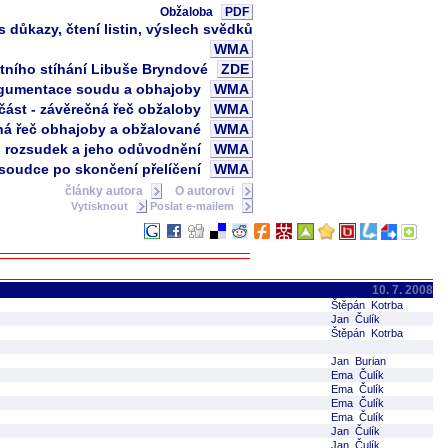
Obžaloba
PDF
 důkazy, čtení listin, výslech svědků
WMA
estního stíhání Libuše Bryndové
ZDE
 argumentace soudu a obhajoby
WMA
 část - závěrečná řeč obžaloby
WMA
čná řeč obhajoby a obžalované
WMA
 - rozsudek a jeho odůvodnění
WMA
w soudce po skončení přelíčení
WMA
články autora
O autorovi
Vytisknout
Poslat e-mailem
10. 7. 2008
Štěpán Kotrba
Jan Čulík
Štěpán Kotrba
Jan Burian
Ema Čulík
Ema Čulík
Ema Čulík
Ema Čulík
Jan Čulík
Jan Čulík