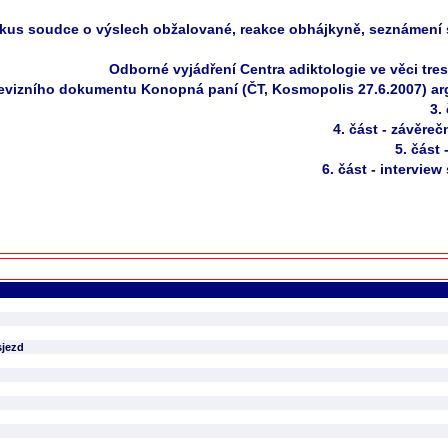
pokus soudce o výslech obžalované, reakce obhájkyně, seznámení s
Odborné vyjádření Centra adiktologie ve věci tr
televizního dokumentu Konopná paní (ČT, Kosmopolis 27.6.2007)
3.
4. část - závěre
5. část
6. část - intervie
sjezd