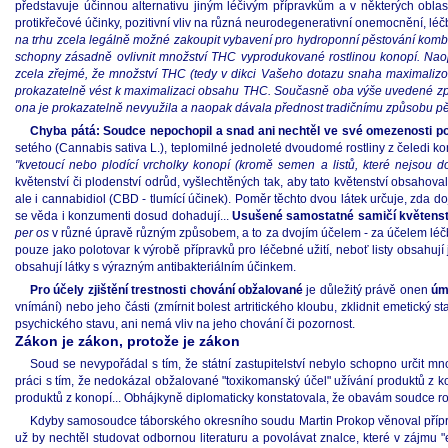
představuje účinnou alternativu jiným léčivým přípravkům a v některých oblast
protikřečové účinky, pozitivní vliv na různá neurodegenerativní onemocnění, léčb
na trhu zcela legálně možné zakoupit vybavení pro hydroponní pěstování kombin
schopny zásadně ovlivnit množství THC vyprodukované rostlinou konopí. Nao
zcela zřejmé, že množství THC (tedy v dikci Vašeho dotazu snaha maximaliz
prokazatelně vést k maximalizaci obsahu THC. Současně oba výše uvedené zp
ona je prokazatelně nevyužila a naopak dávala přednost tradičnímu způsobu p
Chyba pátá: Soudce nepochopil a snad ani nechtěl ve své omezenosti p
setého (Cannabis sativa L.), teplomilné jednoleté dvoudomé rostliny z čeledi 
"kvetoucí nebo plodící vrcholky konopí (kromě semen a listů, které nejsou d
květenství či plodenství odrůd, vyšlechtěných tak, aby tato květenství obsahova
ale i cannabidiol (CBD - tlumící účinek). Poměr těchto dvou látek určuje, zda d
se věda i konzumenti dosud dohadují...
Usušené samostatné samičí květenství
per os
v různé úpravě různým způsobem, a to za dvojím účelem - za účelem léčb
pouze jako polotovar k výrobě přípravků pro léčebné užití, neboť listy obsahu
obsahují látky s výrazným antibakteriálním účinkem.
Pro účely zjištění trestnosti chování obžalované
je důležitý právě onen
úm
vnímání) nebo jeho části (zmírnit bolest artritického kloubu, zklidnit emetick
psychického stavu, ani nemá vliv na jeho chování či pozornost.
Zákon je zákon, protože je zákon
Soud se nevypořádal s tím, že státní zastupitelství nebylo schopno určit mn
práci s tím, že nedokázal obžalované "toxikomanský účel" užívání produktů z k
produktů z konopí... Obhájkyně diplomaticky konstatovala, že obavám soudce rozu
Kdyby samosoudce táborského okresního soudu Martin Prokop věnoval přípravě
už by nechtěl studovat odbornou literaturu a povolávat znalce, které v zájmu "e