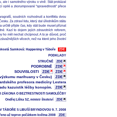
, ale i samotného výroku o vině. Stát prokázal
mocí opilé a zkorumpované "spravedlnosti" přece
ragrafů, soudních rozhodnutí a konfliktu dvou
sku. Za zdraví lidu, který dal úředníkům státu
 určitě přijde čas, kdy stát bude muset přiznat
tné. Kazí to dojem jejích zdravotních reforem,
by ho měl nechat chcípnout. A to je důvod, proč
závažnějších věcech, než na které jeho životní
 Veselá Samková: Happening v Táboře
ZDE
PODKLADY
STRUČNĚ
ZDE
PODROBNĚ
ZDE
SOUVISLOSTI
ZDE
ZDE
k výzkumu marihuany v Česku)
ZDE
rvardského profesora medicíny Lestera
řadu kazuistik léčby konopím.
ZDE
O ZÁKONA O BEZTRESTNOSTI SAMOLÉČBY
Ondřej Liška SZ, ministr školství
ZDE
 TÁBOŘE S LIBUŠÍ BRYNDOVOU 9. 7. 2008
vřeno až teprve počátkem května 2008
ZDE