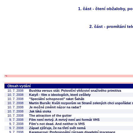
1. část - čtení obžaloby, 
2. část - promítání 
Obsah vydání
10. 7. 2008
Bushka versus stát: Poloviční vítězství snaživého primitiva
10. 7. 2008
Katyň - film o ideologiích, které zešílely
10. 7. 2008
"Speciální schopnosti" raket Šaháb
10. 7. 2008
Martin Bursík: Kvůli rozporům ve Straně zelených chci uspořádat 
10. 7. 2008
Je možné změnit názor na radar?
10. 7. 2008
Jak láká stoka
10. 7. 2008
The attraction of the gutter
9. 7. 2008
Film není mrtvý. A mrtvý není ani formát VHS
9. 7. 2008
Film's not dead. And neither is VHS
9. 7. 2008
Západ zjišťuje, že na třetí svět nemá
9. 7. 2008
Karamazovi: Profesionální záznam divadelní inscenace