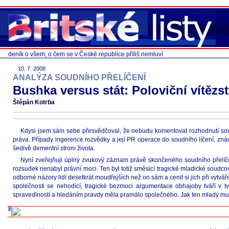
deník o všem, o čem se v České republice příliš nemluví
10. 7. 2008
ANALÝZA SOUDNÍHO PŘELÍČENÍ
Bushka versus stát: Poloviční vítězst
Štěpán Kotrba
Kdysi jsem sám sebe přesvědčoval, že nebudu komentovat rozhodnutí soud
práva. Případy ingerence rozvědky a její PR operace do soudního líčení, zná
šedivě dementní strom života.
Nyní zveřejňuji úplný zvukový záznam právě skončeného soudního přelíč
rozsudek nenabyl právní moci. Ten byl totiž směsicí tragické mladické soudco
odborné názory lidí desetkrát moudřejších než on sám a cenit si jich při vytvá
společnosti se nehodící, tragické bezmoci argumentace obhajoby tváří v 
spravedlností a hledáním pravdy měla pramálo společného. Jak ten mladý muž