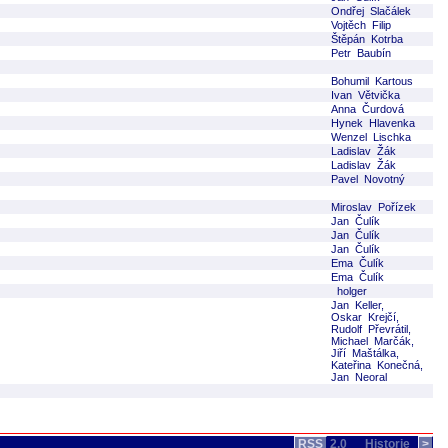
Ondřej Slačálek
Vojtěch Filip
Štěpán Kotrba
Petr Baubín
Bohumil Kartous
Ivan Větvička
Anna Čurdová
Hynek Hlavenka
Wenzel Lischka
Ladislav Žák
Ladislav Žák
Pavel Novotný
Miroslav Pořízek
Jan Čulík
Jan Čulík
Jan Čulík
Ema Čulík
Ema Čulík
holger
Jan Keller,
Oskar Krejčí,
Rudolf Převrátil,
Michael Marčák,
Jiří Maštálka,
Kateřina Konečná,
Jan Neoral
RSS
2.0
Historie
>