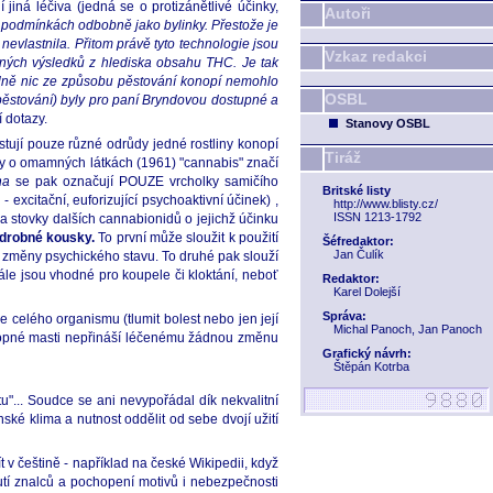
jiná léčiva (jedná se o protizánětlivé účinky,
Autoři
podmínkách odbobně jako bylinky. Přestože je
evlastnila. Přitom právě tyto technologie jsou
Vzkaz redakci
ných výsledků z hlediska obsahu THC. Je tak
álně nic ze způsobu pěstování konopí nemohlo
OSBL
stování) byly pro paní Bryndovou dostupné a
í dotazy.
Stanovy OSBL
stují pouze různé odrůdy jedné rostliny konopí
Tiráž
uvy o omamných látkách (1961) "cannabis" značí
na
se pak označují POUZE vrcholky samičího
Britské listy
excitační, euforizující psychoaktivní účinek) ,
http://www.blisty.cz/
ISSN 1213-1792
na stovky dalších cannabionidů o jejichž účinku
a drobné kousky.
To první může sloužit k použití
Šéfredaktor:
Jan Čulík
 změny psychického stavu. To druhé pak slouží
ále jsou vhodné pro koupele či kloktání, neboť
Redaktor:
Karel Dolejší
Správa:
ce celého organismu (tlumit bolest nebo jen její
Michal Panoch, Jan Panoch
 konopné masti nepřináší léčenému žádnou změnu
Grafický návrh:
Štěpán Kotrba
u"... Soudce se ani nevypořádal dík nekvalitní
ké klima a nutnost oddělit od sebe dvojí užití
 češtině - například na české Wikipedii, když
tnutí znalců a pochopení motivů i nebezpečnosti