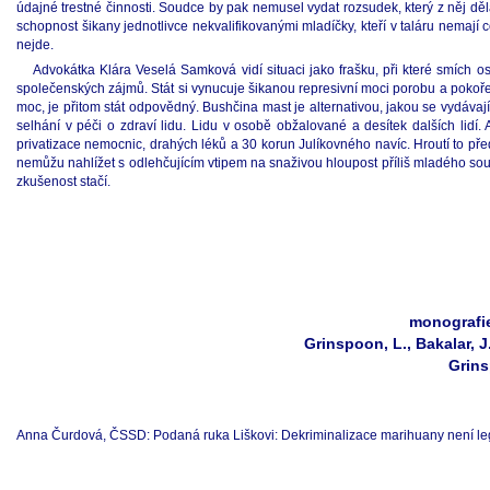
údajné trestné činnosti. Soudce by pak nemusel vydat rozsudek, který z něj dě
schopnost šikany jednotlivce nekvalifikovanými mladíčky, kteří v taláru nemají 
nejde.
Advokátka Klára Veselá Samková vidí situaci jako frašku, při které smích o
společenských zájmů. Stát si vynucuje šikanou represivní moci porobu a pokoře
moc, je přitom stát odpovědný. Bushčina mast je alternativou, jakou se vydávají 
selhání v péči o zdraví lidu. Lidu v osobě obžalované a desítek dalších lidí. 
privatizace nemocnic, drahých léků a 30 korun Julíkovného navíc. Hroutí to před
nemůžu nahlížet s odlehčujícím vtipem na snaživou hloupost příliš mladého sou
zkušenost stačí.
monografie
Grinspoon, L., Bakalar, 
Grins
Anna Čurdová, ČSSD: Podaná ruka Liškovi: Dekriminalizace marihuany není l