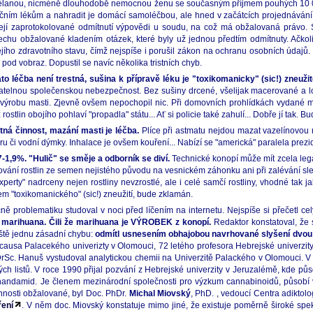
vzdělanou, nicméně dlouhodobě nemocnou ženu se současným příjmem pouhých 10 0
ím lékům a nahradit je domácí samoléčbou, ale hned v začátcích projednávání.
ejí zaprotokolované odmítnutí výpovědi u soudu, na což má obžalovaná právo. S
hu obžalované kladením otázek, které byly už jednou předtím odmítnuty. Ačkoli
ho zdravotního stavu, čímž nejspíše i porušil zákon na ochranu osobních údajů. 
e pod vobraz. Dopustil se navíc několika tristních chyb.
o léčba není trestná, sušina k přípravě léku je "toxikomanicky" (sic!) zneužit
batelnou společenskou nebezpečnost. Bez sušiny drcené, všelijak macerované a l
ýrobu masti. Zjevně ovšem nepochopil nic. Při domovních prohlídkách vydané mast
stlin obojího pohlaví "propadla" státu... Ať si policie také zahulí... Dobře jí tak. Bu
tná činnost, mazání masti je léčba.
Plíce při astmatu nejdou mazat vazelínovou 
zéru či vodní dýmky. Inhalace je ovšem kouření... Nabízí se "americká" paralela prezid
-1,9%. "Hulič" se směje a odborník se diví.
Technické konopí může mít zcela leg
ní rostlin ze semen nejistého původu na vesnickém záhonku ani při zalévání slepi
rty" nadrceny nejen rostliny nevzrostlé, ale i celé samčí rostliny, vhodné tak ja
 "toxikomanického" (sic!) zneužití, bude zklamán.
ě problematiku studoval v noci před líčením na internetu. Nejspíše si přečetl 
 marihuana. Čili že marihuana je VÝROBEK z konopí.
Redaktor konstatoval, že 
eště jednu zásadní chybu:
odmítl usnesením obhajobou navrhované slyšení dvou
causa Palacekého univerizty v Olomouci, 72 letého profesora Hebrejské univerzit
DrSc. Hanuš vystudoval analytickou chemii na Univerzitě Palackého v Olomouci. 
h listů. V roce 1990 přijal pozvání z Hebrejské univerzity v Jeruzalémě, kde p
 anandamid. Je členem mezinárodní společnosti pro výzkum cannabinoidů, působí 
nnosti obžalované, byl Doc. PhDr.
Michal Miovský
, PhD. , vedoucí Centra adiktol
ření
. V něm doc. Miovský konstatuje mimo jiné, že existuje poměrně široké spe