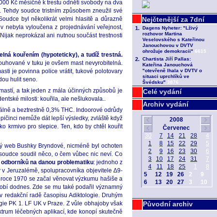
00 Kč měsíčně k trestu odnětí svobody na dva
 Tehdy soudce tristním způsobem zneužil své
oudce byl několikrát velmi hlasitě a důrazně
v nebyla vyloučena z projednávání veřejnost,
Nijak neprokázal ani nutnou součást trestnosti
elná kouřením (hypoteticky), a tudíž trestná.
ouhované v tuku je ovšem mast nevyrobitelná.
i je povinna police vrátit, tukové polotovary
dou hulit seno.
mastí, a tak jeden z mála účinných způsobů je
Celé vydání
entské milosti: kouřila, ale nešlukovala..
Archiv vydání
álně a beztrestně 0,3% THC. Indoorové odrůdy
činci nemůže dát lepší výsledky, zvláště když
ko krmivo pro slepice. Ten, kdo by chtěl kouřit
celý web Bushky Bryndové, nicméně byl ochoten
soudce soudil něco, o čem vůbec nic neví. Co
 odborníků na danou problematiku
: jednoho z
y v Jeruzalémě, spolupracovníka objevitele Δ9-
V roce 1970 se začal věnovat výzkumu hašiše a
ůsobí dodnes. Zde se mu také podařil významný
v redakční radě časopisu Adiktologie. Druhým
ogie PK 1. LF UK v Praze. Z vůle obhajoby však
Původní archiv
ktrum léčebných aplikací, kde konopí skutečně