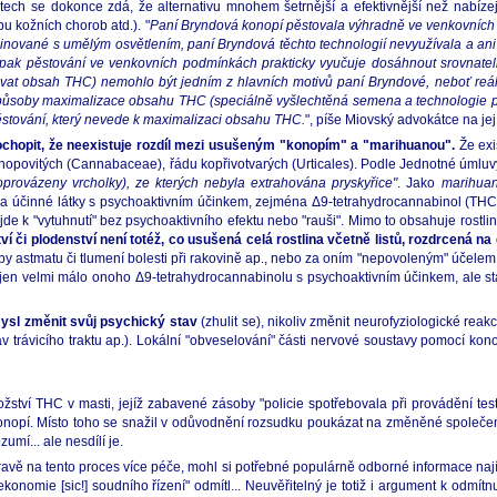
ech se dokonce zdá, že alternativu mnohem šetrnější a efektivnější než nabízejí 
u kožních chorob atd.). "
Paní Bryndová konopí pěstovala výhradně ve venkovních 
ované s umělým osvětlením, paní Bryndová těchto technologií nevyužívala a ani n
pak pěstování ve venkovních podmínkách prakticky vyučuje dosáhnout srovnatel
ovat obsah THC) nemohlo být jedním z hlavních motivů paní Bryndové, neboť re
ůsoby maximalizace obsahu THC (speciálně vyšlechtěná semena a technologie pě
ěstování, který nevede k maximalizaci obsahu THC.
", píše Miovský advokátce na jej
ochopit, že neexistuje rozdíl mezi usušeným "konopím" a "marihuanou".
Že exi
konopovitých (Cannabaceae), řádu kopřivotvarých (Urticales). Podle Jednotné úml
oprovázeny vrcholky), ze kterých nebyla extrahována pryskyřice"
. Jako
marihua
la účinné látky s psychoaktivním účinkem, zejména Δ9-tetrahydrocannabinol (THC - 
ojde k "vytuhnutí" bez psychoaktivního efektu nebo "rauši". Mimo to obsahuje rostli
 či plodenství není totéž, co usušená celá rostlina včetně listů, rozdrcená n
y astmatu či tlumení bolesti při rakovině ap., nebo za oním "nepovoleným" účelem
jí jen velmi málo onoho Δ9-tetrahydrocannabinolu s psychoaktivním účinkem, ale st
ysl změnit svůj psychický stav
(zhulit se), nikoliv změnit neurofyziologické reak
ý stav trávicího traktu ap.). Lokální "obveselování" části nervové soustavy pomocí
ožství THC v masti, jejíž zabavené zásoby "policie spotřebovala při provádění test
onopí. Místo toho se snažil v odůvodnění rozsudku poukázat na změněné společens
mí... ale nesdílí je.
 na tento proces více péče, mohl si potřebné populárně odborné informace najít v
konomie [sic!] soudního řízení" odmítl... Neuvěřitelný je totiž i argument k odmí