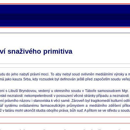
ví snaživého primitiva
u do jeho nabytí právní moci. To aby nebyl soud ovlivněn mediálními výroky a m
má jako kauza Srba, kdy rozsudek byl definován ještě před započetím soudu veřej
ení s Libuší Bryndovou, vedený u okresního soudu v Táboře samosoudcem Mgr. Ma
vské nezralosti: nekompetentnosti v posouzení věcné stránky případu a neznalosti 
ření právního názoru i stanoviska k věci samé. Zároveň byl tragikomedií kulturní odl
tvář systému ovládanému farmaceutickým průmyslem a mediálního zděšení příto
 v taláru mohl ukončit studia
obojího práva
, bůh suď. A přitom se ve středu u soudu 