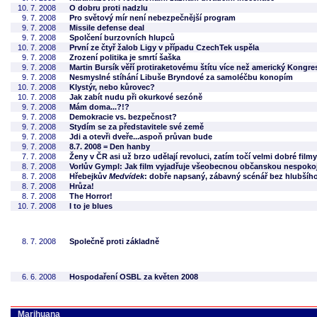
10. 7. 2008
O dobru proti nadzlu
9. 7. 2008
Pro světový mír není nebezpečnější program
9. 7. 2008
Missile defense deal
9. 7. 2008
Spolčení burzovních hlupců
10. 7. 2008
První ze čtyř žalob Ligy v případu CzechTek uspěla
9. 7. 2008
Zrození politika je smrtí šaška
9. 7. 2008
Martin Bursík věří protiraketovému štítu více než americký Kongre
9. 7. 2008
Nesmyslné stíhání Libuše Bryndové za samoléčbu konopím
10. 7. 2008
Klystýr, nebo kůrovec?
10. 7. 2008
Jak zabít nudu při okurkové sezóně
9. 7. 2008
Mám doma...?!?
9. 7. 2008
Demokracie vs. bezpečnost?
9. 7. 2008
Stydím se za představitele své země
9. 7. 2008
Jdi a otevři dveře...aspoň průvan bude
9. 7. 2008
8.7. 2008 = Den hanby
7. 7. 2008
Ženy v ČR asi už brzo udělají revoluci, zatím točí velmi dobré filmy
8. 7. 2008
Vorlův Gympl: Jak film vyjadřuje všeobecnou občanskou nespokoj
8. 7. 2008
Hřebejkův
Medvídek
: dobře napsaný, zábavný scénář bez hlubšíh
8. 7. 2008
Hrůza!
8. 7. 2008
The Horror!
10. 7. 2008
I to je blues
8. 7. 2008
Společně proti základně
6. 6. 2008
Hospodaření OSBL za květen 2008
Marihuana