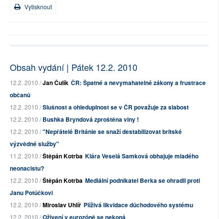
Vytisknout
Obsah vydání | Pátek 12.2. 2010
12.2. 2010 /
Jan Čulík
ČR: Špatné a nevymahatelné zákony a frustrace
občanů
12.2. 2010 /
Slušnost a ohleduplnost se v ČR považuje za slabost
12.2. 2010 /
Bushka Bryndová zproštěna viny !
12.2. 2010 /
"Nepřátelé Británie se snaží destabilizovat britské
výzvědné služby"
11.2. 2010 /
Štěpán Kotrba
Klára Veselá Samková obhajuje mladého
neonacistu?
12.2. 2010 /
Štěpán Kotrba
Mediální podnikatel Berka se ohradil proti
Janu Potůčkovi
12.2. 2010 /
Miroslav Uhlíř
Plíživá likvidace důchodového systému
12.2. 2010 /
Oživení v eurozóně se nekoná