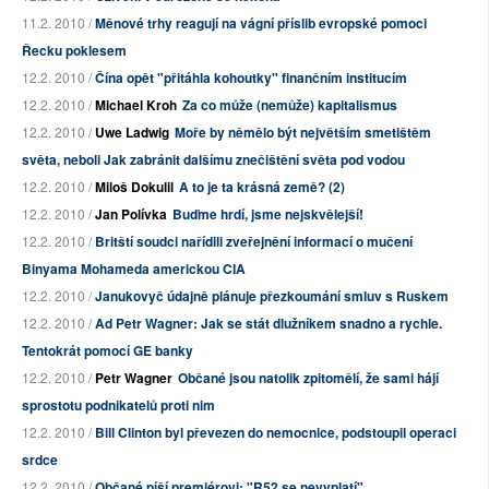
11.2. 2010 /
Měnové trhy reagují na vágní příslib evropské pomoci
Řecku poklesem
12.2. 2010 /
Čína opět "přitáhla kohoutky" finančním institucím
12.2. 2010 /
Michael Kroh
Za co může (nemůže) kapitalismus
12.2. 2010 /
Uwe Ladwig
Moře by němělo být největším smetištěm
světa, neboli Jak zabránit dalšímu znečištění světa pod vodou
12.2. 2010 /
Miloš Dokulil
A to je ta krásná země? (2)
12.2. 2010 /
Jan Polívka
Buďme hrdí, jsme nejskvělejší!
12.2. 2010 /
Britští soudci nařídili zveřejnění informací o mučení
Binyama Mohameda americkou CIA
12.2. 2010 /
Janukovyč údajně plánuje přezkoumání smluv s Ruskem
12.2. 2010 /
Ad Petr Wagner: Jak se stát dlužníkem snadno a rychle.
Tentokrát pomocí GE banky
12.2. 2010 /
Petr Wagner
Občané jsou natolik zpitomělí, že sami hájí
sprostotu podnikatelů proti nim
12.2. 2010 /
Bill Clinton byl převezen do nemocnice, podstoupil operaci
srdce
12.2. 2010 /
Občané píší premiérovi: "R52 se nevyplatí"