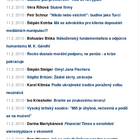
11.2. 2010 /
Věra Říhová
Slušné firmy
11.2. 2010 /
Petr Schnur
"Nikdo nebo všichni!": buďme jako Turci
11.2. 2010 /
Štěpán Kotrba
Má se advokátka pro klienta dopouštět
mediálních manipulací?
11.2. 2010 /
Bohuslav Binka
Náboženský fundamentalista a odpůrce
humanismu M. K. Gándhí
11.2. 2010 /
Řecko dostalo morální podporu, ne peníze - a krize
pokračuje
11.2. 2010 /
Štěpán Steiger
Omyl Jana Fischera
11.2. 2010 /
Stiglitz Britům: Žádné škrty, utrácejte
11.2. 2010 /
Karel Klimša
Podle ukrajinské tradice poražený volbu
neuznává
11.2. 2010 /
Ivo Krieshofer
Braňte se zvukovému teroru!
11.2. 2010 /
Vysoký britský soudce: "MI5 je úhybná, nečestná a podílí
se na mučení"
11.2. 2010 /
Darina Martykánová
a xenofobni
Financial Times
stereotypizace v ekonomii
11.2. 2010 /