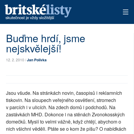
AKTUÁLNÍ VYDÁNÍ
Buďme hrdí, jsme
nejskvělejší!
ARCHIV
TÉMATA
12. 2. 2010 /
Jan Polívka
AUTOŘI
PŘÍSPĚVKY NA PROVOZ
Jsou všude. Na stránkách novin, časopisů i reklamních
tiskovin. Na sloupech veřejného osvětlení, stromech
v parcích i v ulicích. Na zdech domů i podchodů. Na
zastávkách MHD. Dokonce i na stěnách Zvonokosských
domečků. Myslí to velmi vážně, když chtějí, abychom o
nich všichni věděli. Ptáte se o kom že píšu? O nabídkách