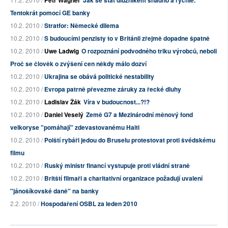
Petr Wagner
Jak se stát dlužníkem snadno a rychle.
Tentokrát pomocí GE banky
10.2. 2010 /
Stratfor: Německé dilema
10.2. 2010 /
S budoucími penzisty to v Británii zřejmě dopadne špatně
10.2. 2010 /
Uwe Ladwig
O rozpoznání podvodného triku výrobců, neboli
Proč se člověk o zvýšení cen někdy málo dozví
10.2. 2010 /
Ukrajina se obává politické nestability
10.2. 2010 /
Evropa patrně převezme záruky za řecké dluhy
10.2. 2010 /
Ladislav Žák
Víra v budoucnost...?!?
10.2. 2010 /
Daniel Veselý
Země G7 a Mezinárodní měnový fond
velkoryse "pomáhají" zdevastovanému Haiti
10.2. 2010 /
Polští rybáři jedou do Bruselu protestovat proti švédskému
filmu
10.2. 2010 /
Ruský ministr financí vystupuje proti vládní straně
10.2. 2010 /
Britští filmaři a charitativní organizace požadují uvalení
"jánošíkovské daně" na banky
2.2. 2010 /
Hospodaření OSBL za leden 2010