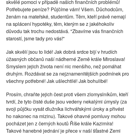
skvělé pomoci v případě našich finančních problémů!
Potřebujete peníze? Půjčíme vám! Všem. Důchodcům,
ženám na mateřské, studentům. Těm, kteří právě nemají
na splácení hypotéky, těm, kterým se z jakéhokoliv
důvodu tak trochu nedostává. "Zbavíme vás finančních
starostí, jsme tady pro vás!"
Jak skvělí jsou to lidé! Jak dobrá srdce bijí v hrudích
úžasných občanů naší nádherné Země krále Miroslava!
Smyslem jejich života není nic menšího, než pomáhat
druhým. Rozdávat se za nejznamenitějších podmínek pro
všechny potřebné! Jak ušlechtilé! Jak bohulibé!
Prosím, chraňte jejich čest proti všem zlomyslníkům, kteří
tvrdí, že tyto čisté duše jsou vedeny nekalými úmysly (za
svoji půjčku vysát dlužníka lichvářskými úroky a přivést
ho nakonec na mizinu). Takové ohavné pomluvy mohou
pocházet jen z černých koutů Říše krále Kazimíra!
Takové hanebné jednání je přece v naší šťastné Zemi