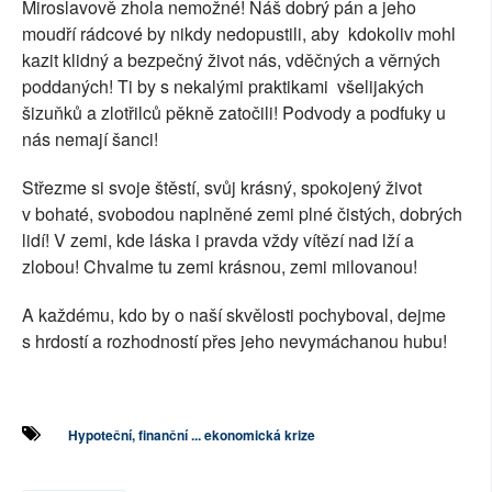
Miroslavově zhola nemožné! Náš dobrý pán a jeho
moudří rádcové by nikdy nedopustili, aby kdokoliv mohl
kazit klidný a bezpečný život nás, vděčných a věrných
poddaných! Ti by s nekalými praktikami všelijakých
šizuňků a zlotřilců pěkně zatočili! Podvody a podfuky u
nás nemají šanci!
Střezme si svoje štěstí, svůj krásný, spokojený život
v bohaté, svobodou naplněné zemi plné čistých, dobrých
lidí! V zemi, kde láska i pravda vždy vítězí nad lží a
zlobou! Chvalme tu zemi krásnou, zemi milovanou!
A každému, kdo by o naší skvělosti pochyboval, dejme
s hrdostí a rozhodností přes jeho nevymáchanou hubu!
Hypoteční, finanční ... ekonomická krize