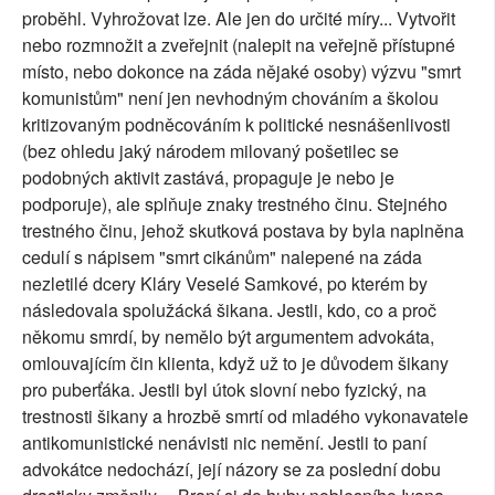
proběhl. Vyhrožovat lze. Ale jen do určité míry... Vytvořit
nebo rozmnožit a zveřejnit (nalepit na veřejně přístupné
místo, nebo dokonce na záda nějaké osoby) výzvu "smrt
komunistům" není jen nevhodným chováním a školou
kritizovaným podněcováním k politické nesnášenlivosti
(bez ohledu jaký národem milovaný pošetilec se
podobných aktivit zastává, propaguje je nebo je
podporuje), ale splňuje znaky trestného činu. Stejného
trestného činu, jehož skutková postava by byla naplněna
cedulí s nápisem "smrt cikánům" nalepené na záda
nezletilé dcery Kláry Veselé Samkové, po kterém by
následovala spolužácká šikana. Jestli, kdo, co a proč
někomu smrdí, by nemělo být argumentem advokáta,
omlouvajícím čin klienta, když už to je důvodem šikany
pro puberťáka. Jestli byl útok slovní nebo fyzický, na
trestnosti šikany a hrozbě smrtí od mladého vykonavatele
antikomunistické nenávisti nic nemění. Jestli to paní
advokátce nedochází, její názory se za poslední dobu