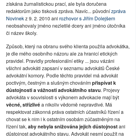
získána žurnalistickou prací, ale byla doručena
redaktorům jako tisková zpráva. Navíc... původní
zpráva
Novinek
z 9. 2. 2010 ani
rozhovor s Jiřím Dolejšem
neobsahovaly jméno nezletilé dcery ani jméno útočníka
či název školy.
Způsob, který na obranu svého klienta použila advokátka,
je dle mého osobního názoru ale za hranicí etických
pravidel. Pravidly profesionální etiky ... jsou vázáni
všichni advokáti zapsaní v seznamu advokátů České
advokátní komory. Podle těchto pravidel má advokát
poctivým, čestným a slušným chováním
přispívat k
důstojnosti a vážnosti advokátního stavu
. Projevy
advokáta v souvislosti s výkonem advokacie mají být
věcné, střízlivé
a nikoliv vědomě nepravdivé. Má
respektovat zákonná práva ostatních účastníků řízení a
chovat se k nim i k ostatním osobám zúčastněným na
řízení tak,
aby nebyla snižována jejich důstojnost
ani
důstojnost advokátního stavu. Advokát nesmí použít na