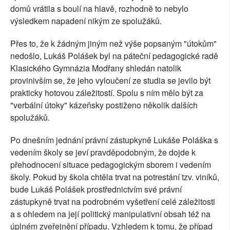
domů vrátila s boulí na hlavě, rozhodně to nebylo
výsledkem napadení nikým ze spolužáků.
Přes to, že k žádným jiným než výše popsaným "útokům"
nedošlo, Lukáš Polášek byl na páteční pedagogické radě
Klasického Gymnázia Modřany shledán natolik
provinivším se, že jeho vyloučení ze studia se jevilo být
prakticky hotovou záležitostí. Spolu s ním mělo být za
"verbální útoky" kázeňsky postiženo několik dalších
spolužáků.
Po dnešním jednání právní zástupkyně Lukáše Poláška s
vedením školy se jeví pravděpodobným, že dojde k
přehodnocení situace pedagogickým sborem i vedením
školy. Pokud by škola chtěla trvat na potrestání tzv. viníků,
bude Lukáš Polášek prostřednictvím své právní
zástupkyně trvat na podrobném vyšetření celé záležitosti
a s ohledem na její politický manipulativní obsah též na
úplném zveřejnění případu. Vzhledem k tomu, že případ