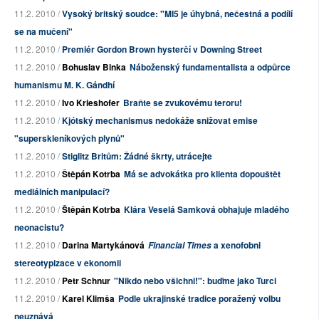
11.2. 2010 /
Vysoký britský soudce: "MI5 je úhybná, nečestná a podílí
se na mučení"
11.2. 2010 /
Premiér Gordon Brown hysterčí v Downing Street
11.2. 2010 /
Bohuslav Binka
Náboženský fundamentalista a odpůrce
humanismu M. K. Gándhí
11.2. 2010 /
Ivo Krieshofer
Braňte se zvukovému teroru!
11.2. 2010 /
Kjótský mechanismus nedokáže snižovat emise
"superskleníkových plynů"
11.2. 2010 /
Stiglitz Britům: Žádné škrty, utrácejte
11.2. 2010 /
Štěpán Kotrba
Má se advokátka pro klienta dopouštět
mediálních manipulací?
11.2. 2010 /
Štěpán Kotrba
Klára Veselá Samková obhajuje mladého
neonacistu?
11.2. 2010 /
Darina Martykánová
a xenofobni
Financial Times
stereotypizace v ekonomii
11.2. 2010 /
Petr Schnur
"Nikdo nebo všichni!": buďme jako Turci
11.2. 2010 /
Karel Klimša
Podle ukrajinské tradice poražený volbu
neuznává