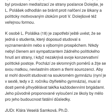
byl provázen medializací ze strany poslance Dolejše, je
L. Polášek odhodlán se bránit proti nařčení ze šikany a
politicky motivovaným útokům proti V. Dolejšové též
veřejnou formou.
K osobě L. Poláška (18) je zapotřebí ještě uvést, že se
jedná o studenta, který doposud studoval s
vyznamenáním nebo s výborným prospěchem. Nikdy
nebyl členem ani sympatizantem žádného politického
hnutí ani strany, i když nezakrývá svoje konzervativní
politické postoje. Pochází ze skromných poměrů a žije se
svou matkou, nevlastním otcem a třemi sourozenci. Aby
si mohl dovolit studovat na soukromém gymnáziu (nyní je
v sextě, tedy v 2. ročníku čtyřletého gymnázia), musí si
dosti perně přivydělávat takřka každodenními brigádami.
Jeho původně proponované vyloučení ze školy by mělo
pro jeho budoucnost fatální důsledky.
JUDr. Klára Veselá Samková, Ph.D.