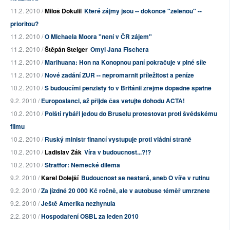
11.2. 2010 /
Miloš Dokulil
Které zájmy jsou -- dokonce "zelenou" --
prioritou?
11.2. 2010 /
O MIchaela Moora "není v ČR zájem"
11.2. 2010 /
Štěpán Steiger
Omyl Jana Fischera
11.2. 2010 /
Marihuana: Hon na Konopnou paní pokračuje v plné síle
11.2. 2010 /
Nové zadání ZUR -- nepromarnit příležitost a peníze
10.2. 2010 /
S budoucími penzisty to v Británii zřejmě dopadne špatně
9.2. 2010 /
Europoslanci, až přijde čas vetujte dohodu ACTA!
10.2. 2010 /
Polští rybáři jedou do Bruselu protestovat proti švédskému
filmu
10.2. 2010 /
Ruský ministr financí vystupuje proti vládní straně
10.2. 2010 /
Ladislav Žák
Víra v budoucnost...?!?
10.2. 2010 /
Stratfor: Německé dilema
9.2. 2010 /
Karel Dolejší
Budoucnost se nestará, aneb O víře v rutinu
9.2. 2010 /
Za jízdné 20 000 Kč ročně, ale v autobuse téměř umrznete
9.2. 2010 /
Ještě Amerika nezhynula
2.2. 2010 /
Hospodaření OSBL za leden 2010