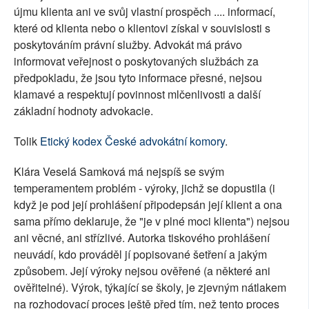
újmu klienta ani ve svůj vlastní prospěch .... informací,
které od klienta nebo o klientovi získal v souvislosti s
poskytováním právní služby. Advokát má právo
informovat veřejnost o poskytovaných službách za
předpokladu, že jsou tyto informace přesné, nejsou
klamavé a respektují povinnost mlčenlivosti a další
základní hodnoty advokacie.
Tolik
Etický kodex České advokátní komory
.
Klára Veselá Samková má nejspíš se svým
temperamentem problém - výroky, jichž se dopustila (i
když je pod její prohlášení připodepsán její klient a ona
sama přímo deklaruje, že "je v plné moci klienta") nejsou
ani věcné, ani střízlivé. Autorka tiskového prohlášení
neuvádí, kdo prováděl jí popisované šetření a jakým
způsobem. Její výroky nejsou ověřené (a některé ani
ověřitelné). Výrok, týkající se školy, je zjevným nátlakem
na rozhodovací proces ještě před tím, než tento proces