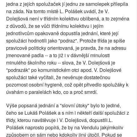
jedna z jejích spolužaček jí jednu ze samolepek přilepila
na záda. Na tomto místě L. Polášek uvádí, že V.
Dolejšová není v třídním kolektivu oblíbená, a to zejména
z důvodů, že se vůči třídnímu kolektivu i jejím
jednotlivcům opakovaně dopustila jednání, které její
spolužáci hodnotili jako "podraz". Protože třída je spíše
pravicově politicky orientovaná, je pravda, že na adresu
jmenované padla -- a to již i v dávnější minulosti
minulého školního roku -- slova, že V. Dolejšová je
"podrazák" po komunistickém otci apod. V. Dolejšové
spolužáci také vyčítali, že nevěnuje dostatečnou
pozornost osobní hygieně, což opět přivedlo spolužáky k
úvahám o paralelách kdo, co a proč smrdí.
Výše popsaná jednání a "slovní útoky" bylo to jediné,
čeho se Lukáš Polášek a s ním i někteří další spolužáci z
třídy, kterou navštěvuje i V. Dolejšová, dopustili.L.
Polášek naprosto popírá, že by na Vendulu jakýmkoliv
způsobem on sám nebo kdokoliv jiný útočil. Pokud se