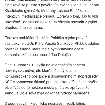
Samková se pustila s pověřením svého klienta - studenta
Klasického gymnázia Modřany Lukáše Poláška, do
intenzivní medializace případu. Zprávu o tom, "jak to vidí
obviněný", dostali od advokátky všichni novináři z jejího
předlouhého seznamu.
Tiskové prohlášení Lukáše Poláška a jeho právní
zástupkyně JUDr. Kláry Veselé Samkové, Ph.D. k údajné
politické šikaně, které měla být vystavena dcera
komunistického poslance Jiřího Dolejše
Dne 9. února 2010 vyšla na informačním serveru
novinky.cz zpráva, dle které měla být dcera
komunistického poslance a dosavadního místopředsedy
KSČM vystavena šikaně pro politickou příslušnost svého
otce. Následně některá média přišla ze zprávou, že
Vendula Dolejšová byla dokonce fyzicky napadena.
Z podněcování k politické nesnášenlivosti, jejímž