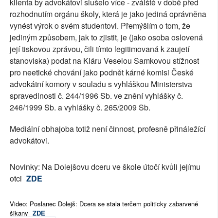
klienta by advokátovi slušelo více - zválště v době před
rozhodnutím orgánu školy, která je jako jediná oprávněna
vynést výrok o svém studentovi. Přemýšlím o tom, že
jediným způsobem, jak to zjistit, je (jako osoba oslovená
její tiskovou zprávou, čili tímto legitimovaná k zaujetí
stanoviska) podat na Kláru Veselou Samkovou stížnost
pro neetické chování jako podnět kárné komisi České
advokátní komory v souladu s vyhláškou Ministerstva
spravedlnosti č. 244/1996 Sb. ve znění vyhlášky č.
246/1999 Sb. a vyhlášky č. 265/2009 Sb.
Mediální obhajoba totiž není činnost, profesně přináležící
advokátovi.
Novinky: Na Dolejšovu dceru ve škole útočí kvůli jejímu
otci
ZDE
Video: Poslanec Dolejš: Dcera se stala terčem politicky zabarvené
šikany
ZDE