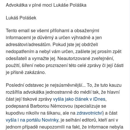
Advokátka v plné moci Lukáše Poláška
Lukáš Polášek
Tento email se všemi přílohami a obsaženými
informacemi je důvěrný a určen výhradně a jen
adresátovi/adresátům. Pokud jste jej obdrželi
nedopatřením a nebyl vám určen, zašlete jej prosím zpět
odesílateli a vymažte jej. Neautorizované zveřejnění,
použití, šíření nebo prozrazení této celé zprávy či její části
je přísně zakázáno.
Poslední odstavec je nejsúsměvnější... To, že tuto kauzu
rozšířila advokátka jednostranně do médií tak, že hlavní
část její tiskové zprávy
vyšla jako článek v iDnes
,
podepsaná Barborou Němcovou (specializuje se
kupodivu nikoliv na šikanu, ale na
zdravotnictví
) a část
vyšla i na portálu Novinky
, je selhání editorů, kteří ani v
jednom případě neupozornili na fakt, že informace nebyla