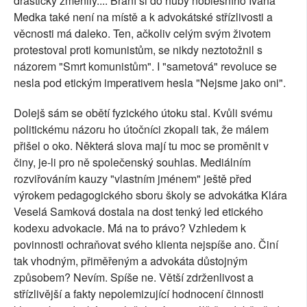
drasticky změnily.... Braní si do huby noblesního Ivana
Medka také není na místě a k advokátské střízlivosti a
věcnosti má daleko. Ten, ačkoliv celým svým životem
protestoval proti komunistům, se nikdy neztotožnil s
názorem "Smrt komunistům". I "sametová" revoluce se
nesla pod etickým imperativem hesla "Nejsme jako oni".
Dolejš sám se obětí fyzického útoku stal. Kvůli svému
politickému názoru ho útočníci zkopali tak, že málem
přišel o oko. Některá slova mají tu moc se proměnit v
činy, je-li pro ně společenský souhlas. Mediálním
rozviřováním kauzy "vlastním jménem" ještě před
výrokem pedagogického sboru školy se advokátka Klára
Veselá Samková dostala na dost tenký led etického
kodexu advokacie. Má na to právo? Vzhledem k
povinnosti ochraňovat svého klienta nejspíše ano. Činí
tak vhodným, přiměřeným a advokáta důstojným
způsobem? Nevím. Spíše ne. Větší zdrženlivost a
střízlivější a fakty nepolemizující hodnocení činnosti