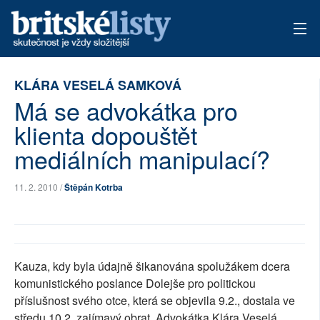
AKTUÁLNÍ VYDÁNÍ
KLÁRA VESELÁ SAMKOVÁ
Má se advokátka pro
ARCHIV
klienta dopouštět
TÉMATA
mediálních manipulací?
AUTOŘI
11. 2. 2010 /
Štěpán Kotrba
PŘÍSPĚVKY NA PROVOZ
Kauza, kdy byla údajně šikanována spolužákem dcera
komunistického poslance Dolejše pro politickou
příslušnost svého otce, která se objevila 9.2., dostala ve
středu 10.2. zajímavý obrat. Advokátka Klára Veselá