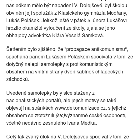
následkem mělo být napadení V. Dolejšové, byl školou
obviněn její spolužák z Klasického gymnázia Modřany,
Lukáš Polášek. Jelikož ještě v pátek 5. února Lukášovi
hrozilo okamžité vyloučení ze školy, ujala se jeho
obhajoby advokátka Klára Veselá Samková.
Šetřením bylo zjištěno, že "propagace antikomunismu",
spáchaná panem Lukášem Poláškem spočívala v tom, že
dotyčný nalepil samolepky s protikomunistickým
obsahem na vnitřní strany dveří kabinek chlapeckých
záchodků.
Uvedené samolepky byly sice staženy z
nacionalistických portálů, ale jejich motivy se také
objevují na stránkách www.dekomunizace.cz, s jejichž
obsahem se ztotožnili
(sic)
významné české osobnosti,
včetně nedávno zesnulého Ivana Medka.
Celý tak zvaný útok na V. Dolejšovou spočíval v tom, že